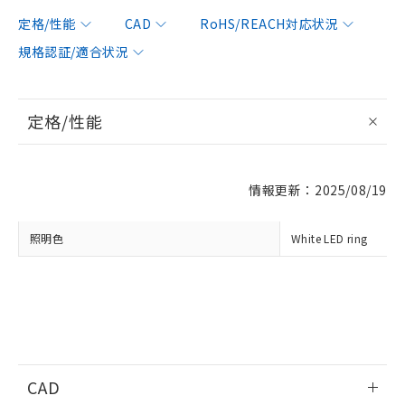
対応済み：EU RoHS指令（10物質）の
定格/性能
CAD
RoHS/REACH対応状況
非含有に対応した製品が提供可能な商品で
規格認証/適合状況
す。
対応予定：EU RoHS指令（10物質）の非含
ご利用条件
有に対応した製品に切り替える予定のある
商品です。
定格/性能
対応予定なし：EU RoHS指令（10物質）の
以下の条件をお読みいただき、同意のうえ
非含有に非対応の商品で、対応品を出す予
ご利用ください。
定はありません。
調査・確認中：EU RoHS指令（10物質）の
情報更新：2025/08/19
本サービスは、当社制御機器事業取扱
※1 中国RoHS○×表
非含有の対応状況を調査中または確認中の
商品の当社在庫状況および標準価格
商品です。
(税抜)を提供させていただくもので
照明色
White LED ring
「○」：最大均質材料含有率が中国RoHSの
非該当品：ライセンス料など無形物で、有
す。
基準値以下であることを示します。
害物質有無と関係のない商品です。
当社制御機器事業取扱商品の中には、
「×」：最大均質材料含有率が中国RoHSの
仕入先様の事情により、非含有部品として
本サービスの対象外となる商品もある
基準値を超えていることを示します。
いたものが、含有品と判明した場合などや
当社は、これら貴社製品のうち、外国
ことをご了承ください。
「－」：未確認です。当社販売部門へお問
むを得ず変更することがあります。
為替および外国貿易法に定める商品
在庫状況および標準価格照会結果は、
い合わせください。
（以下｢規制貨物等」という）を輸出
記載している更新日時点での社内デー
*EU RoHS指令（10物質）：
または国外への提供する場合は、日本
記
タに基づき作成されるものであり、閲
説明
鉛(Pb) 1000ppm以下、 水銀(Hg) 1000ppm以下、 カド
*中国RoHS10物質の基準値 (GB/T26572)：
国政府の輸出許可(または役務取引許
CAD
号
覧された時点での実際の在庫および標
ミウム(Cd) 100ppm以下、
Pb(鉛) :1000ppm、 Hg(水銀) : 1000ppm、 Cd(カドミウ
可)を取得するなどの必要な手続きを
六価クロム(Cr(Ⅵ)) 1000ppm以下、ポリ臭化ビフェニル
ム) : 100ppm、
準価格とは異なる場合があることをご