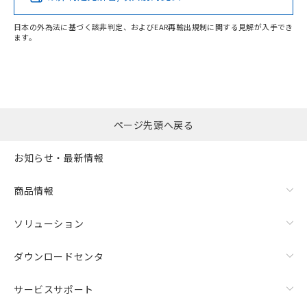
EU RoHS指令（10物質）の非含有証明書
※当社の共同利用者とは、
"個人情報
51物質の非含有証明書（当社基準）
の共同利用に関して"
の「1.共同利
日本の外為法に基づく該非判定、およびEAR再輸出規制に関する見解が入手でき
※本証明書は発行日時点で非含有を証明す
用者の範囲」に記載されている法人を
ます。
るもので、過去に遡って非含有を証明する
"対応済み"や非含有の記載がされた商品であっても、流通
指します。
ものではありません。
在庫等で未対応品が混在する可能性があります。
また、RoHS指令のフタル酸エステル類４
非含有品が必要な際は、弊社営業部門もしくは販売店へお
物質の対応では、対応完了までの期間は出
問い合わせください。
荷製品に未対応品が混在することから備考
欄に対応日を記載しておりました。
ページ先頭へ戻る
この製品のRoHS/REACH対応状況ページへ
既に当社にて対応品への在庫切替を完了
していることから、特段のことがない限
お知らせ・最新情報
り、2022年1月12日より割愛しておりま
す。
商品情報
ソリューション
ダウンロードセンタ
サービスサポート