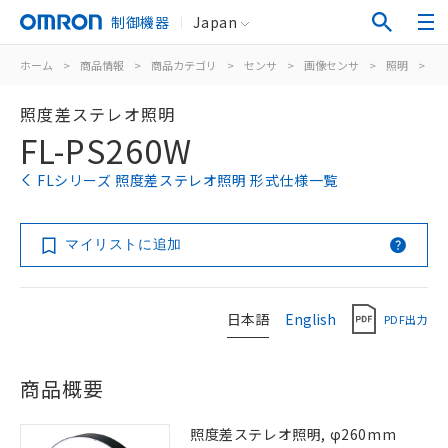
制御機器
Japan
ホーム
>
商品情報
>
商品カテゴリ
>
センサ
>
画像センサ
>
照明
>
F
照度差ステレオ照明
FL-PS260W
FLシリーズ 照度差ステレオ照明 形式仕様一覧
マイリストに追加
日本語
English
PDF出力
商品概要
照度差ステレオ照明, φ260mm