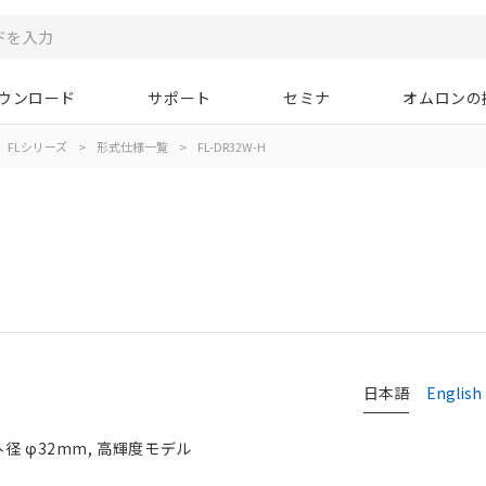
ウンロード
サポート
セミナ
オムロンの
FLシリーズ
>
形式仕様一覧
>
FL-DR32W-H
日本語
English
径 φ32mm, 高輝度モデル