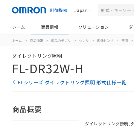
制御機器
Japan
ホーム
商品情報
ソリューション
ダ
ホーム
>
商品情報
>
商品カテゴリ
>
センサ
>
画像センサ
>
照明
>
ダイレクトリング照明
FL-DR32W-H
FLシリーズ ダイレクトリング照明 形式仕様一覧
商品概要
ダイレクトリング照明, 外