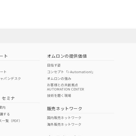
22年1月12日よ
ート
オムロンの提供価値
目指す姿
ポート
コンセプト「i-Automation!」
ジャパンデスク
オムロンの強み
お客様との共創拠点
AUTOMATION CENTER
DIBP
BBP
DEHP
環境保護
技術を磨く現場
・セミナ
状況ページへ
使用期限
検索ください
案内
販売ネットワーク
講する
O
O
O
10
国内販売ネットワーク
ス一覧（PDF）
海外販売ネットワーク