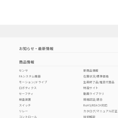
EU RoHS
注意事項・凡例
混在することから
UL認証
CSA認証
CEマーキング
既に当社にて対応
り割愛しておりま
No
No
Yes
対応状況
対応予定月
※1
※2
ダウンロードデータをご利用いただく前に、以下を必ずお読
対応済み
ソフトウェアの使用条件
LR型式承認
DNV型式承認
BV型式承認
KR
（イギリス
（ノルウェー
（フランス
（
お知らせ・最新情報
中国 RoHS
注意事項・凡例
船舶規格）
船舶規格）
船舶規格）
船
商品情報
No
No
No
No
中国 RoHS表
※1 ※2
センサ
新商品情報
FAシステム機器
在庫状況/標準価格
Pb
Hg
Cd
Cr(V
モーション/ドライブ
生産終了品/推奨代替品
ロボティクス
特設サイト
セーフティ
動画ライブラリ
検査装置
規格認証/適合
X
O
O
O
スイッチ
RoHS/REACH対応
リレー
カタログ/マニュアル訂正
コントロール
技術解説