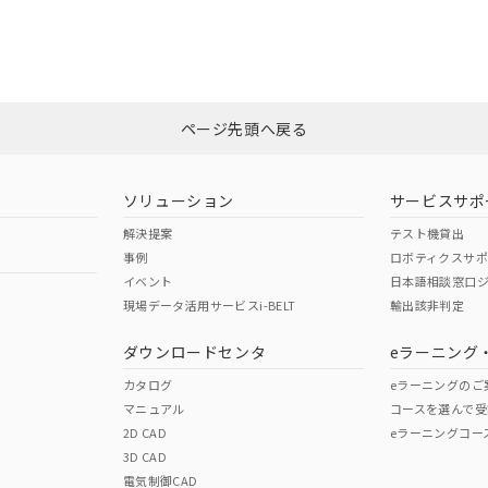
備考欄に対応日を記載しておりました。
CCC認証
電波法
ログイン/会員登録
品への在庫切替を完了していることから、特段のことがない限り、20
す。
N/A
N/A
非含有証明書
※3
みください。
ページ先頭へ戻る
ダウンロードはこちら
型式承認
NK型式承認
ABS型式承認
韓国
（日本
（アメリカ
ソリューション
サービスサポ
舶規格）
船舶規格）
船舶規格）
解決提案
テスト機貸出
事例
ロボティクスサ
No
No
イベント
日本語相談窓口
現場データ活用サービスi-BELT
輸出該非判定
I)
PBBs
PBDEs
DBP
ダウンロードセンタ
eラーニング
この製品の規格認証/適合
その他の認証はこちらのページからご
カタログ
eラーニングのご
マニュアル
コースを選んで受
O
O
O
2D CAD
eラーニングコー
3D CAD
電気制御CAD