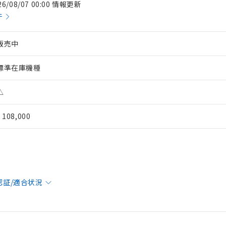
26/08/07 00:00 情報更新
件
販売中
標準在庫機種
△
¥ 108,000
 RoHS指令（10物質）の非含有に対応した製品が提供可能な商品です
oHS指令（10物質）の非含有に対応した製品に切り替える予定のある
 RoHS指令（10物質）の非含有に非対応の商品で、対応品を出す予
認証/適合状況
 RoHS指令（10物質）の非含有の対応状況を調査中または確認中の
ンス料など無形物で、有害物質有無と関係のない商品です。
○×表
より、非含有部品としていたものが、含有品と判明した場合などやむ
みいただき、同意のうえご利用ください。
材料含有率が中国RoHSの基準値以下であることを示します。