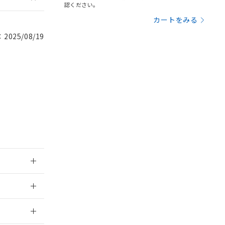
認ください。
を提供させていただ
規制貨物等」とい
カートをみる
引許可)を取得する
BDE) 1000ppm以下、
をご了承ください。
0ppm以下、フタル酸ジブチ
025/08/19
基づき作成されるも
う必要な手段を講じ
ことをご了承くださ
) : 1000ppm、
 1000ppm、
びにこれらの製造装
ン制御機器販売店・
三者に通知します。
さい。
合は、取り引きをい
ないようお願いしま
のオムロン制御
バーズにご登録され
及ぼさない年数を意
び当社の共同利用者
ることをご了承くだ
範囲」に記載されて
2011/3/22
2026/7/29
のではありません。
荷製品に未対応品が