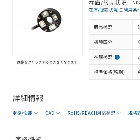
在庫/販売状況
20
在庫/販売状況 ご利用条
販売状況
機種区分
在庫状況
画像をクリックすると大きくなります
標準価格(税別)
※1 対応状況
対応済み：EU
詳細情報
対応予定：EU R
対応予定なし：EU
定格/性能
CAD
RoHS/REACH対応状況
規格
調査・確認中：EU
ご利用条件
非該当品：ライセ
※1 中国RoHS
仕入先様の事情に
があります。
以下の条件をお読
「○」：最大均質
定格/性能