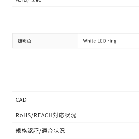
「×」：最大均質
本サービスは
当社は、これ
*EU RoHS指令（10物
「－」：未確認で
鉛(Pb) 1000ppm以下、
くものです。
う）を輸出ま
記
説明
六価クロム(Cr(Ⅵ)) 1
当社制御機器
などの必要な
フタル酸ビス(2-エチルヘ
号
*中国RoHS10物質の基準値 
ル（DBP） 1000ppm
在庫状況およ
当社は規制貨
Pb(鉛) :1000ppm、 Hg
但し、RoHS指令で産
のであり、閲
ます。
Cr(Ⅵ)(六価クロム) : 
フタル酸エステル類の４
○
一定数以
DBP(フタル酸ジブチル) :
い。
当社は貴社製
照明色
White LED ring
DEHP(フタル酸ビス(2-エ
正式な納期状
置等に一切使
当社販売員に
※2 対応予定月
△
一定数に
当社は、貴社
オムロン制御
また当社は、
※2 環境保護使
在庫状況およ
部品在庫の切り替
たしません。
－
在庫なし
す。
「ｅ」：有害物質
機器販売
マイパーツ機
「10」：通常の
ている必要が
味します。
空
受注生産
お客様が当ウ
※3 非含有証明
「－」：未確認で
白
が、当社の製
CAD
さい。
下記の非含有証明
※当社の共同
RoHS/REACH対応状況
いる法人を指
EU RoHS指令（
51物質の非含有証
ログイン/会員登録いただくと、CADデータをダウンロ
規格認証/適合状況
※本証明書は発行
また、RoHS指