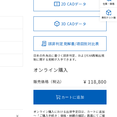
2D CADデータ
在庫・価格
無料テスト機
3D CADデータ
該非判定見解書/項目別対比表
日本の外為法に基づく該非判定、およびEAR再輸出規
制に関する見解が入手できます。
オンライン購入
。
¥ 118,800
販売価格（税込）
商品です。
定はありません。
商品です。
カートに追加
を得ず変更すること
オンライン購入における出荷予定日は、カートに追加
～「ご購入手続き：価格・納期の確認」画面にてご確