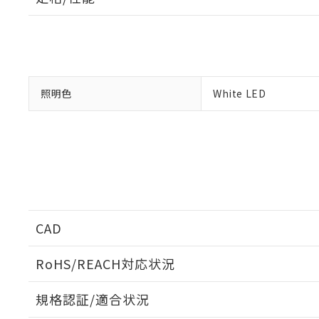
「×」：最大均質
本サービスは
当社は、これ
*EU RoHS指令（10物
「－」：未確認で
鉛(Pb) 1000ppm以下、
くものです。
う）を輸出ま
記
説明
六価クロム(Cr(Ⅵ)) 1
当社制御機器
などの必要な
フタル酸ビス(2-エチルヘ
号
*中国RoHS10物質の基準値 
ル（DBP） 1000ppm
在庫状況およ
当社は規制貨
Pb(鉛) :1000ppm、 Hg
但し、RoHS指令で産
のであり、閲
ます。
Cr(Ⅵ)(六価クロム) : 
フタル酸エステル類の４
○
一定数以
DBP(フタル酸ジブチル) :
い。
当社は貴社製
照明色
White LED
DEHP(フタル酸ビス(2-エ
正式な納期状
置等に一切使
当社販売員に
※2 対応予定月
△
一定数に
当社は、貴社
オムロン制御
また当社は、
※2 環境保護使
在庫状況およ
部品在庫の切り替
たしません。
－
在庫なし
す。
「ｅ」：有害物質
機器販売
マイパーツ機
「10」：通常の
ている必要が
味します。
空
受注生産
お客様が当ウ
※3 非含有証明
「－」：未確認で
白
が、当社の製
CAD
さい。
下記の非含有証明
※当社の共同
RoHS/REACH対応状況
いる法人を指
EU RoHS指令（
51物質の非含有証
ログイン/会員登録いただくと、CADデータをダウンロ
規格認証/適合状況
※本証明書は発行
また、RoHS指