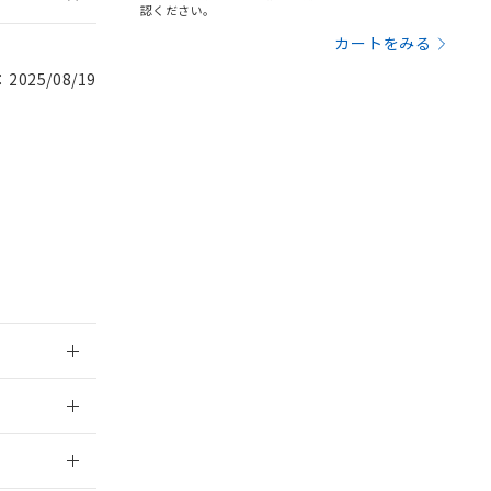
認ください。
を提供させていただ
規制貨物等」とい
カートをみる
引許可)を取得する
BDE) 1000ppm以下、
をご了承ください。
0ppm以下、フタル酸ジブチ
025/08/19
基づき作成されるも
う必要な手段を講じ
ことをご了承くださ
) : 1000ppm、
 1000ppm、
びにこれらの製造装
ン制御機器販売店・
三者に通知します。
さい。
合は、取り引きをい
ないようお願いしま
のオムロン制御
バーズにご登録され
及ぼさない年数を意
び当社の共同利用者
ることをご了承くだ
範囲」に記載されて
：2011/3/1
2026/7/29
のではありません。
荷製品に未対応品が