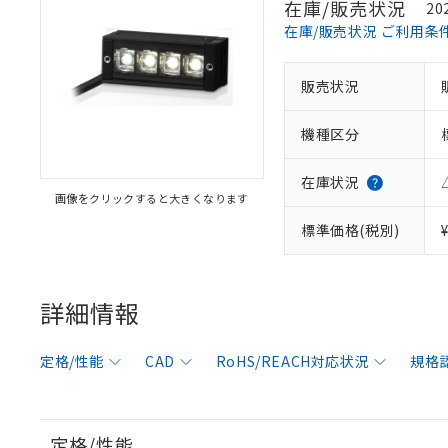
在庫/販売状況
20
在庫/販売状況 ご利用条
販売状況
機種区分
在庫状況
画像をクリックすると大きくなります
標準価格(税別)
※1 対応状況
対応済み：EU
詳細情報
対応予定：EU R
対応予定なし：EU
定格/性能
CAD
RoHS/REACH対応状況
規格
調査・確認中：EU
ご利用条件
非該当品：ライセ
※1 中国RoHS
仕入先様の事情に
があります。
以下の条件をお読
「○」：最大均質
定格/性能