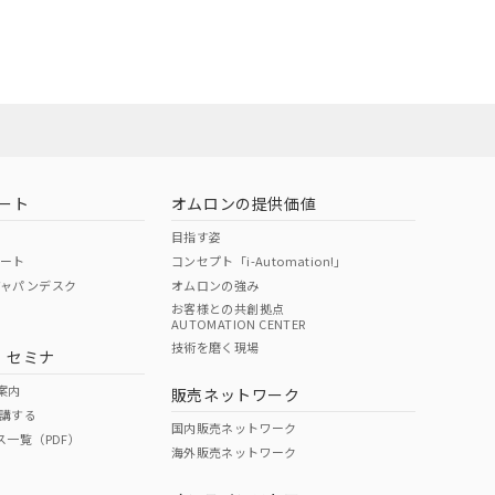
22年1月12日よ
ート
オムロンの提供価値
目指す姿
ポート
コンセプト「i-Automation!」
ジャパンデスク
オムロンの強み
お客様との共創拠点
AUTOMATION CENTER
DIBP
BBP
DEHP
環境保護
技術を磨く現場
・セミナ
状況ページへ
使用期限
検索ください
案内
販売ネットワーク
講する
O
O
O
10
国内販売ネットワーク
ス一覧（PDF）
海外販売ネットワーク