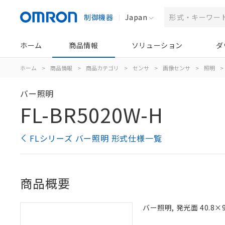
制御機器
Japan
ホーム
商品情報
ソリューション
ダ
ホーム
>
商品情報
>
商品カテゴリ
>
センサ
>
画像センサ
>
照明
>
バー照明
FL-BR5020W-H
FLシリーズ バー照明 形式仕様一覧
商品概要
バー照明, 発光面 40.8