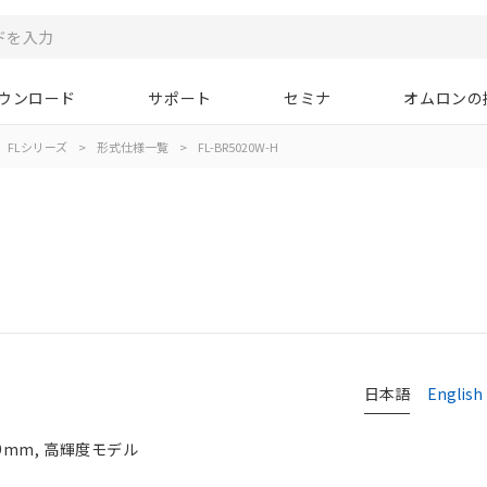
ウンロード
サポート
セミナ
オムロンの
FLシリーズ
>
形式仕様一覧
>
FL-BR5020W-H
日本語
English
×9mm, 高輝度モデル