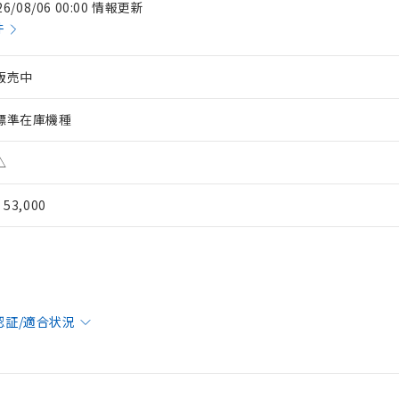
26/08/06 00:00 情報更新
件
販売中
標準在庫機種
△
¥ 53,000
 RoHS指令（10物質）の非含有に対応した製品が提供可能な商品です
oHS指令（10物質）の非含有に対応した製品に切り替える予定のある
 RoHS指令（10物質）の非含有に非対応の商品で、対応品を出す予
認証/適合状況
 RoHS指令（10物質）の非含有の対応状況を調査中または確認中の
ンス料など無形物で、有害物質有無と関係のない商品です。
○×表
より、非含有部品としていたものが、含有品と判明した場合などやむ
みいただき、同意のうえご利用ください。
材料含有率が中国RoHSの基準値以下であることを示します。