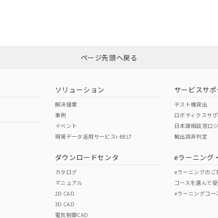
備考欄に対応日を記載しておりました。
CCC認証
電波法
ログイン/会員登録
品への在庫切替を完了していることから、特段のことがない限り、20
す。
N/A
N/A
非含有証明書
※3
みください。
ページ先頭へ戻る
ダウンロードはこちら
型式承認
NK型式承認
ABS型式承認
韓国
（日本
（アメリカ
ソリューション
サービスサポ
舶規格）
船舶規格）
船舶規格）
解決提案
テスト機貸出
事例
ロボティクスサ
No
No
イベント
日本語相談窓口
現場データ活用サービスi-BELT
輸出該非判定
I)
PBBs
PBDEs
DBP
ダウンロードセンタ
eラーニング
この製品の規格認証/適合
その他の認証はこちらのページからご
カタログ
eラーニングのご
マニュアル
コースを選んで受
O
O
O
2D CAD
eラーニングコー
3D CAD
電気制御CAD