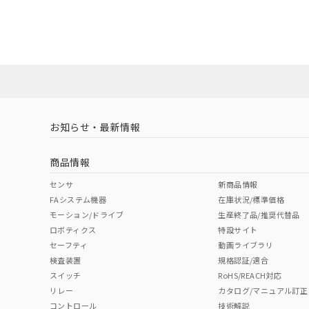
EU RoHS
注意事項・凡例
混在することから
UL認証
CSA認証
CEマーキング
既に当社にて対応
り割愛しておりま
No
No
Yes
対応状況
対応予定月
※1
※2
ダウンロードデータをご利用いただく前に、以下を必ずお読
対応済み
ソフトウェアの使用条件
LR型式承認
DNV型式承認
BV型式承認
KR
（イギリス
（ノルウェー
（フランス
（
お知らせ・最新情報
中国 RoHS
注意事項・凡例
船舶規格）
船舶規格）
船舶規格）
船
商品情報
No
No
No
No
中国 RoHS表
※1 ※2
センサ
新商品情報
FAシステム機器
在庫状況/標準価格
Pb
Hg
Cd
Cr(V
モーション/ドライブ
生産終了品/推奨代替品
ロボティクス
特設サイト
セーフティ
動画ライブラリ
検査装置
規格認証/適合
X
O
O
O
スイッチ
RoHS/REACH対応
リレー
カタログ/マニュアル訂正
コントロール
技術解説