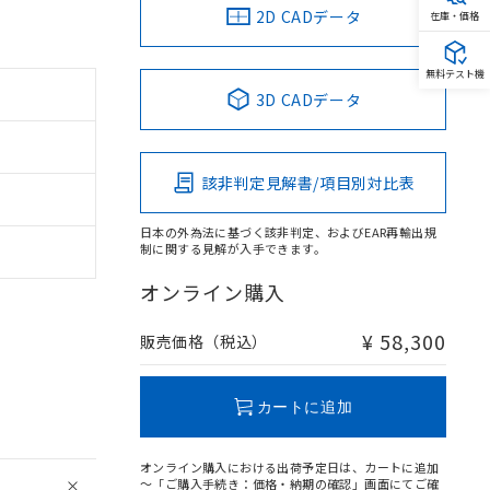
2D CADデータ
在庫・価格
無料テスト機
3D CADデータ
該非判定見解書/項目別対比表
日本の外為法に基づく該非判定、およびEAR再輸出規
制に関する見解が入手できます。
オンライン購入
。
¥ 58,300
販売価格（税込）
商品です。
定はありません。
商品です。
カートに追加
を得ず変更すること
オンライン購入における出荷予定日は、カートに追加
～「ご購入手続き：価格・納期の確認」画面にてご確