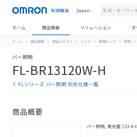
制御機器
Japan
ホーム
商品情報
ソリューション
ダ
ホーム
>
商品情報
>
商品カテゴリ
>
センサ
>
画像センサ
>
照明
>
バー照明
FL-BR13120W-H
FLシリーズ バー照明 形式仕様一覧
商品概要
バー照明, 発光面 122.