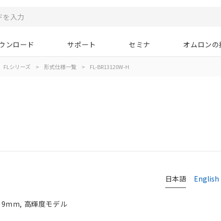
ウンロード
サポート
セミナ
オムロンの
FLシリーズ
>
形式仕様一覧
>
FL-BR13120W-H
日本語
English
4×9mm, 高輝度モデル