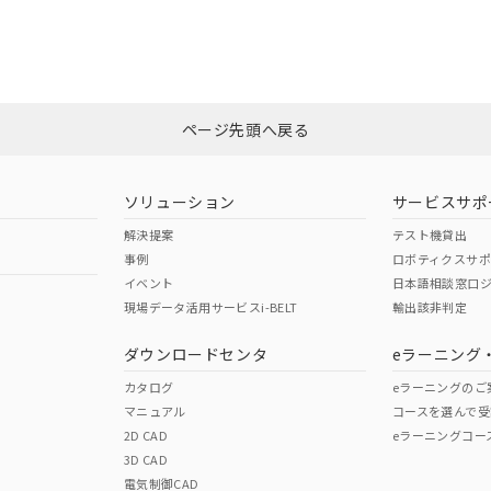
備考欄に対応日を記載しておりました。
CCC認証
電波法
ログイン/会員登録
品への在庫切替を完了していることから、特段のことがない限り、20
す。
N/A
N/A
非含有証明書
※3
みください。
ページ先頭へ戻る
ダウンロードはこちら
型式承認
NK型式承認
ABS型式承認
韓国
（日本
（アメリカ
ソリューション
サービスサポ
舶規格）
船舶規格）
船舶規格）
解決提案
テスト機貸出
事例
ロボティクスサ
No
No
イベント
日本語相談窓口
現場データ活用サービスi-BELT
輸出該非判定
I)
PBBs
PBDEs
DBP
ダウンロードセンタ
eラーニング
この製品の規格認証/適合
その他の認証はこちらのページからご
カタログ
eラーニングのご
マニュアル
コースを選んで受
O
O
O
2D CAD
eラーニングコー
3D CAD
電気制御CAD