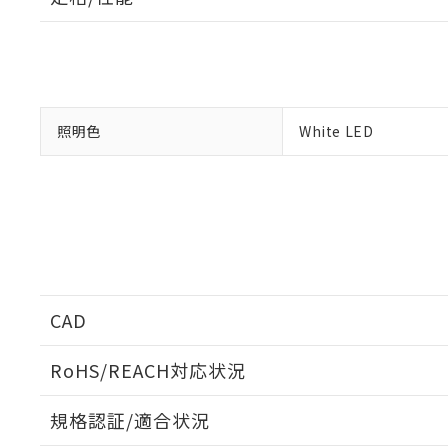
「×」：最大均質
本サービスは
当社は、これ
*EU RoHS指令（10物
「－」：未確認で
鉛(Pb) 1000ppm以下、
くものです。
う）を輸出ま
記
説明
六価クロム(Cr(Ⅵ)) 1
当社制御機器
などの必要な
フタル酸ビス(2-エチルヘ
号
*中国RoHS10物質の基準値 
ル（DBP） 1000ppm
在庫状況およ
当社は規制貨
Pb(鉛) :1000ppm、 Hg
但し、RoHS指令で産
のであり、閲
ます。
Cr(Ⅵ)(六価クロム) : 
フタル酸エステル類の４
○
一定数以
DBP(フタル酸ジブチル) :
い。
当社は貴社製
照明色
White LED
DEHP(フタル酸ビス(2-エ
正式な納期状
置等に一切使
当社販売員に
※2 対応予定月
△
一定数に
当社は、貴社
オムロン制御
また当社は、
※2 環境保護使
在庫状況およ
部品在庫の切り替
たしません。
－
在庫なし
す。
「ｅ」：有害物質
機器販売
マイパーツ機
「10」：通常の
ている必要が
味します。
空
受注生産
お客様が当ウ
※3 非含有証明
「－」：未確認で
白
が、当社の製
CAD
さい。
下記の非含有証明
※当社の共同
RoHS/REACH対応状況
いる法人を指
EU RoHS指令（
51物質の非含有証
ログイン/会員登録いただくと、CADデータをダウンロ
規格認証/適合状況
※本証明書は発行
また、RoHS指