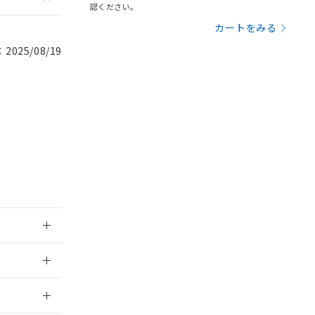
認ください。
を提供させていただ
規制貨物等」とい
カートをみる
引許可)を取得する
BDE) 1000ppm以下、
をご了承ください。
0ppm以下、フタル酸ジブチ
025/08/19
基づき作成されるも
う必要な手段を講じ
ことをご了承くださ
) : 1000ppm、
 1000ppm、
びにこれらの製造装
ン制御機器販売店・
三者に通知します。
さい。
合は、取り引きをい
ないようお願いしま
のオムロン制御
バーズにご登録され
及ぼさない年数を意
び当社の共同利用者
ることをご了承くだ
範囲」に記載されて
：2011/3/1
2026/7/29
のではありません。
荷製品に未対応品が