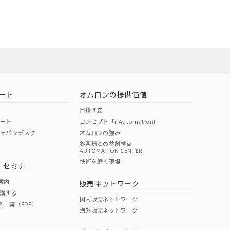
22年1月12日よ
ート
オムロンの提供価値
目指す姿
ポート
コンセプト「i-Automation!」
ジャパンデスク
オムロンの強み
お客様との共創拠点
AUTOMATION CENTER
DIBP
BBP
DEHP
環境保護
技術を磨く現場
・セミナ
状況ページへ
使用期限
検索ください
案内
販売ネットワーク
講する
O
O
O
10
国内販売ネットワーク
ス一覧（PDF）
海外販売ネットワーク