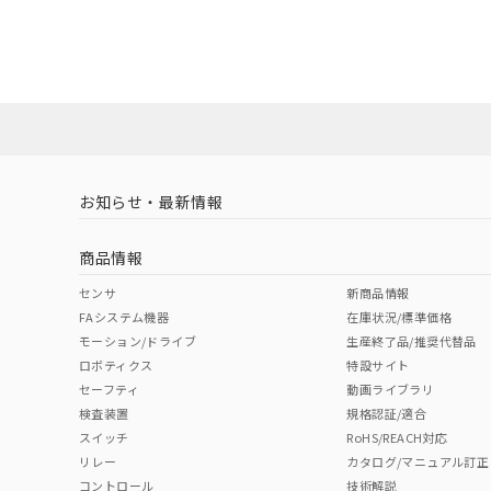
EU RoHS
注意事項・凡例
混在することから
UL認証
CSA認証
CEマーキング
既に当社にて対応
り割愛しておりま
No
No
Yes
対応状況
対応予定月
※1
※2
ダウンロードデータをご利用いただく前に、以下を必ずお読
対応済み
ソフトウェアの使用条件
LR型式承認
DNV型式承認
BV型式承認
KR
（イギリス
（ノルウェー
（フランス
（
お知らせ・最新情報
中国 RoHS
注意事項・凡例
船舶規格）
船舶規格）
船舶規格）
船
商品情報
No
No
No
No
中国 RoHS表
※1 ※2
センサ
新商品情報
FAシステム機器
在庫状況/標準価格
Pb
Hg
Cd
Cr(V
モーション/ドライブ
生産終了品/推奨代替品
ロボティクス
特設サイト
セーフティ
動画ライブラリ
検査装置
規格認証/適合
X
O
O
O
スイッチ
RoHS/REACH対応
リレー
カタログ/マニュアル訂正
コントロール
技術解説