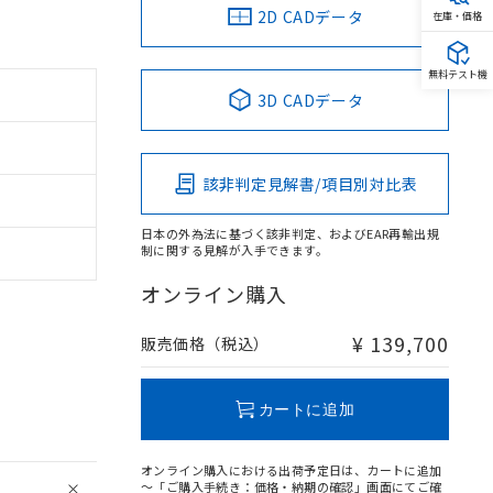
2D CADデータ
在庫・価格
無料テスト機
3D CADデータ
該非判定見解書/項目別対比表
日本の外為法に基づく該非判定、およびEAR再輸出規
制に関する見解が入手できます。
オンライン購入
。
¥ 139,700
販売価格（税込）
商品です。
定はありません。
商品です。
カートに追加
を得ず変更すること
オンライン購入における出荷予定日は、カートに追加
～「ご購入手続き：価格・納期の確認」画面にてご確