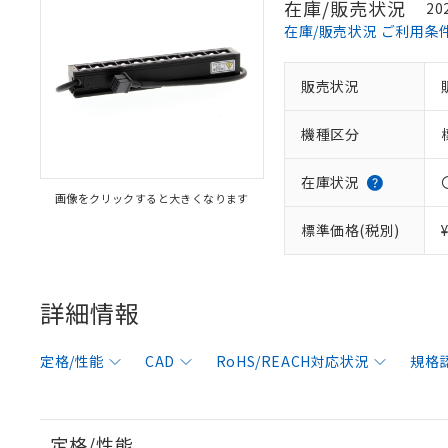
在庫/販売状況
20
在庫/販売状況 ご利用条
販売状況
機種区分
在庫状況
画像をクリックすると大きくなります
標準価格(税別)
※1 対応状況
対応済み：EU
詳細情報
対応予定：EU R
対応予定なし：EU
定格/性能
CAD
RoHS/REACH対応状況
規格
調査・確認中：EU
ご利用条件
非該当品：ライセ
※1 中国RoHS
仕入先様の事情に
があります。
以下の条件をお読
「○」：最大均質
定格/性能