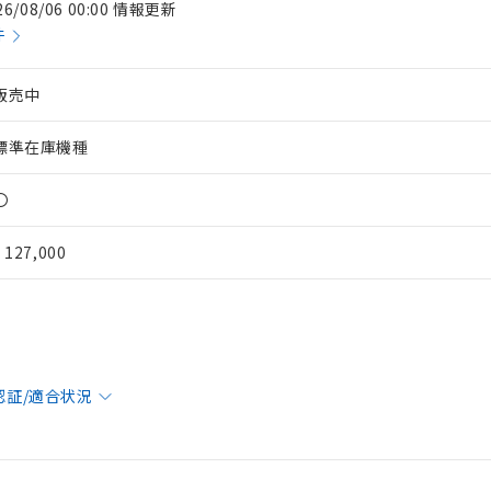
26/08/06 00:00 情報更新
件
販売中
標準在庫機種
〇
¥ 127,000
 RoHS指令（10物質）の非含有に対応した製品が提供可能な商品です
oHS指令（10物質）の非含有に対応した製品に切り替える予定のある
 RoHS指令（10物質）の非含有に非対応の商品で、対応品を出す予
認証/適合状況
 RoHS指令（10物質）の非含有の対応状況を調査中または確認中の
ンス料など無形物で、有害物質有無と関係のない商品です。
○×表
より、非含有部品としていたものが、含有品と判明した場合などやむ
みいただき、同意のうえご利用ください。
材料含有率が中国RoHSの基準値以下であることを示します。