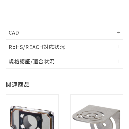
調査・確認中：EU RoHS指令（10物質）の
本サービスは、当社制御機器事業取扱
※1 中国RoHS○×表
非含有の対応状況を調査中または確認中の
商品の当社在庫状況および標準価格
商品です。
(税抜)を提供させていただくもので
「○」：最大均質材料含有率が中国RoHSの
非該当品：ライセンス料など無形物で、有
す。
基準値以下であることを示します。
害物質有無と関係のない商品です。
CAD
当社制御機器事業取扱商品の中には、
「×」：最大均質材料含有率が中国RoHSの
仕入先様の事情により、非含有部品として
本サービスの対象外となる商品もある
基準値を超えていることを示します。
いたものが、含有品と判明した場合などや
情報更新：2020/1/6
当社は、これら貴社製品のうち、外国
ことをご了承ください。
RoHS/REACH対応状況
「－」：未確認です。当社販売部門へお問
むを得ず変更することがあります。
為替および外国貿易法に定める商品
在庫状況および標準価格照会結果は、
い合わせください。
（以下｢規制貨物等」という）を輸出
ログイン/会員登録いただくと、CADデータをダウンロー
情報更新：2026/7/29
記載している更新日時点での社内デー
規格認証/適合状況
*EU RoHS指令（10物質）：
または国外への提供する場合は、日本
ドすることができます。
記
タに基づき作成されるものであり、閲
説明
鉛(Pb) 1000ppm以下、 水銀(Hg) 1000ppm以下、 カド
*中国RoHS10物質の基準値 (GB/T26572)：
国政府の輸出許可(または役務取引許
号
覧された時点での実際の在庫および標
ミウム(Cd) 100ppm以下、
EU RoHS
注意事項・凡例
Pb(鉛) :1000ppm、 Hg(水銀) : 1000ppm、 Cd(カドミウ
可)を取得するなどの必要な手続きを
六価クロム(Cr(Ⅵ)) 1000ppm以下、ポリ臭化ビフェニル
UL認証
CSA認証
CEマーキング
ム) : 100ppm、
準価格とは異なる場合があることをご
類(PBB) 1000ppm以下、ポリ臭化ジフェニルエーテル類
Cr(Ⅵ)(六価クロム) : 1000ppm、 PBBs(ポリ臭化ビフェ
とります。
了承ください。
ログイン/会員登録
(PBDE) 1000ppm以下、フタル酸ビス(2-エチルヘキシ
関連商品
○
一定数以上の在庫あり
ニル類) : 1000ppm、 PBDEs(ポリ臭化ジフェニルエーテ
当社は規制貨物を破棄する場合は、完
Yes
Yes
Yes
ル) (DEHP)(別名：DOP) 1000ppm以下、フタル酸ブチ
正式な納期状況および標準価格はお客
ル類) : 1000ppm、
対応状況
対応予定月
※1
※2
ルベンジル（BBP） 1000ppm以下、フタル酸ジブチル
全に破砕するなど、違法に輸出されな
DBP(フタル酸ジブチル) : 1000ppm、 DIBP(フタル酸ジ
様のお取引先、またはお客様担当のオ
（DBP） 1000ppm以下、フタル酸ジイソブチル
イソブチル) : 1000ppm、 BBP(フタル酸ブチルベンジ
△
一定数には満たないが在庫あり
いよう必要な手段を講じます。
ムロン制御機器販売店・当社販売員に
(DIBP) 1000ppm以下
ル) : 1000ppm、
対応済み
当社は貴社製品を、核兵器、ミサイ
但し、RoHS指令で産業用監視および制御機器に対する
ダウンロードデータをご利用いただく前に、以下を必ずお読
DEHP(フタル酸ビス(2-エチルヘキシル)) : 1000ppm
ご相談ください。
適用除外項目は除く。
LR型式承認
DNV型式承認
BV型式承認
KR型式承
ル、化学兵器、生物兵器またはその他
みください。
－
在庫なし(最新の在庫状況につ
オムロン制御機器販売店や当社販売拠
フタル酸エステル類の４物質については閾値を超える意
（イギリス
（ノルウェー
（フランス
（韓国
武器並びにこれらの製造装置等に一切
ソフトウェアの使用条件
いては、お客様のお取引先、ま
図的な使用がないことを確認しています。
点は「
販売ネットワーク
」をご確認
船舶規格）
船舶規格）
船舶規格）
船舶規格
中国 RoHS
注意事項・凡例
※2 環境保護使用期限
使用いたしません。
たはお客様担当のオムロン制御
ください。
当社は、貴社製品を第三者に販売する
機器販売店・当社販売員にご確