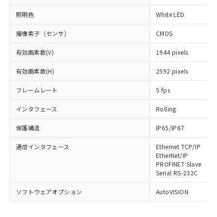
照明色
White LED
撮像素子（センサ）
CMOS
有効画素数(V)
1944 pixels
有効画素数(H)
2592 pixels
フレームレート
5 fps
インタフェース
Rolling
※1 対応状況
保護構造
IP65/IP67
対応済み：EU RoHS指令（10物質）の
非含有に対応した製品が提供可能な商品で
通信インタフェース
Ethernet TCP/IP
す。
EtherNet/IP
PROFINET Slave
対応予定：EU RoHS指令（10物質）の非含
ご利用条件
Serial RS-232C
有に対応した製品に切り替える予定のある
商品です。
ソフトウェアオプション
AutoVISION
対応予定なし：EU RoHS指令（10物質）の
以下の条件をお読みいただき、同意のうえ
非含有に非対応の商品で、対応品を出す予
ご利用ください。
定はありません。