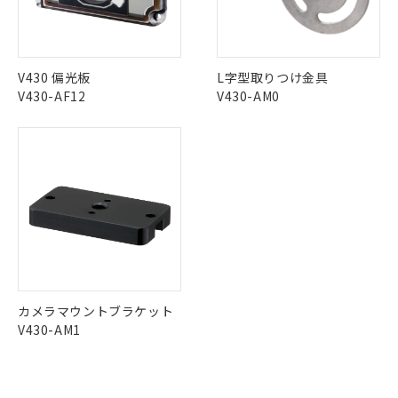
在庫状況および標準価格結果を当社の
No
No
No
No
※2 対応予定月
「ｅ」：有害物質（10物質）のすべてが基
場合は、上記1、2および3の内容を当
認ください)
事前の承諾なく第三者に漏洩または開
準値以下であることを示します。
中国 RoHS表
※1 ※2
該第三者に通知します。また当社は、
示しないようお願いします。
部品在庫の切り替え状況などにより、予定
「10」：通常の使用状況下において有害物
販売先および販売に係わる関係者が違
マイパーツ機能（部品リスト作成サー
空
受注生産機種、また在庫状況の
この製品の規格認証/適合状況ページへ
Pb
Hg
Cd
Cr(VI)
月が前後することがあります。
質が外部に漏えいし、環境に深刻な影響を
法に輸出するおそれがある場合は、取
ビス）をご利用いただくには、I-Web
V430 偏光板
L字型取りつけ金具
白
情報を公開していない機種
その他の認証はこちらのページからご検索ください
及ぼさない年数を意味します。
り引きをいたしません。
メンバーズにご登録されている必要が
V430-AF12
V430-AM0
「－」：未確認です。当社販売部門へお問
あります。
X
O
O
O
い合わせください。
お客様が当ウェブサイト上で当社にご
※3 非含有証明書ダウンロード
登録された部品リストについて、当社
および当社の共同利用者が、当社の製
"対応済み"や非含有の記載がされた商品であっても、流通
下記の非含有証明書をダウンロードするこ
品・サービスに関するお客様との取
在庫等で未対応品が混在する可能性があります。
とができます。
合意する
キャンセル
引・商談に必要な範囲で利用すること
非含有品が必要な際は、弊社営業部門もしくは販売店へお
をご了承ください。
問い合わせください。
EU RoHS指令（10物質）の非含有証明書
※当社の共同利用者とは、
"個人情報
51物質の非含有証明書（当社基準）
の共同利用に関して"
の「1.共同利
※本証明書は発行日時点で非含有を証明す
この製品のRoHS/REACH対応状況ページへ
用者の範囲」に記載されている法人を
るもので、過去に遡って非含有を証明する
指します。
カメラマウントブラケット
ものではありません。
V430-AM1
また、RoHS指令のフタル酸エステル類４
物質の対応では、対応完了までの期間は出
荷製品に未対応品が混在することから備考
欄に対応日を記載しておりました。