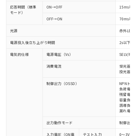
応答時間（標準
ON→OFF
15ms以
モード）
OFF→ON
70ms以
光源
赤外LED (
電源投入後立ち上がり時間
2s以下
電気的仕様
電源電圧（Vs）
SELV/P
消費電流
受光器: 
投光器: 
制御出力（OSSD）
NPNトラ
負荷電流 
残留電圧 
容量負荷 
誘導負荷 
漏れ電流 
出力動作モード
制御出力:
入力電圧（ON電
テスト入力
0～3V（