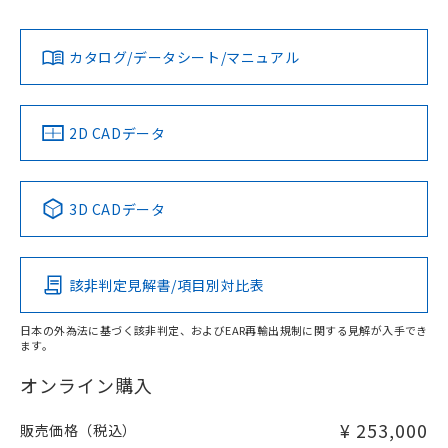
Yes
Yes
Yes
対応状況
対応予定月
※1
※2
カタログ/データシート/マニュアル
対応済み
LR型式承認
DNV型式承認
BV型式承認
KR型式承
（イギリス
（ノルウェー
（フランス
（韓国
船舶規格）
船舶規格）
船舶規格）
船舶規格
中国 RoHS
注意事項・凡例
2D CADデータ
No
No
No
No
中国 RoHS表
※1 ※2
3D CADデータ
この製品の規格認証/適合状況ページへ
Pb
Hg
Cd
Cr(VI)
その他の認証はこちらのページからご検索ください
該非判定見解書/項目別対比表
X
O
O
O
日本の外為法に基づく該非判定、およびEAR再輸出規制に関する見解が入手でき
ます。
"対応済み"や非含有の記載がされた商品であっても、流通
在庫等で未対応品が混在する可能性があります。
オンライン購入
非含有品が必要な際は、弊社営業部門もしくは販売店へお
問い合わせください。
¥ 253,000
販売価格（税込）