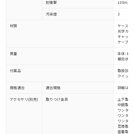
当社は、貴社製品を第三者に販売する
機器販売店・当社販売員にご確
2
耐衝撃
100m/s
在庫状況および標準価格結果を当社の
※2 対応予定月
「ｅ」：有害物質（10物質）のすべてが基
場合は、上記1、2および3の内容を当
認ください)
事前の承諾なく第三者に漏洩または開
準値以下であることを示します。
該第三者に通知します。また当社は、
汚染度
3
示しないようお願いします。
部品在庫の切り替え状況などにより、予定
「10」：通常の使用状況下において有害物
販売先および販売に係わる関係者が違
マイパーツ機能（部品リスト作成サー
空
受注生産機種、また在庫状況の
月が前後することがあります。
質が外部に漏えいし、環境に深刻な影響を
材質
ケース: 
法に輸出するおそれがある場合は、取
ビス）をご利用いただくには、I-Web
白
情報を公開していない機種
光学カバー
及ぼさない年数を意味します。
り引きをいたしません。
メンバーズにご登録されている必要が
キャップ:
「－」：未確認です。当社販売部門へお問
あります。
ケーブル:
い合わせください。
お客様が当ウェブサイト上で当社にご
※3 非含有証明書ダウンロード
登録された部品リストについて、当社
質量
本体: 約1.
梱包状態: 
および当社の共同利用者が、当社の製
下記の非含有証明書をダウンロードするこ
品・サービスに関するお客様との取
とができます。
付属品
取扱説明
合意する
キャンセル
引・商談に必要な範囲で利用すること
クイックイ
をご了承ください。
EU RoHS指令（10物質）の非含有証明書
※当社の共同利用者とは、
"個人情報
規格適合
適合規格
詳細はカ
51物質の非含有証明書（当社基準）
の共同利用に関して"
の「1.共同利
※本証明書は発行日時点で非含有を証明す
用者の範囲」に記載されている法人を
アクセサリ(別売)
取りつけ金具
上下取付金具
るもので、過去に遡って非含有を証明する
指します。
中間取付金具
ものではありません。
ワンタッチ金
また、RoHS指令のフタル酸エステル類４
ワンタッチM
物質の対応では、対応完了までの期間は出
ワンタッチM
荷製品に未対応品が混在することから備考
互換取付金具
密着取付金具
欄に対応日を記載しておりました。