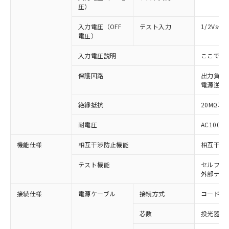
圧）
入力電圧（OFF
テスト入力
1/2Vs
電圧）
入力電圧説明
ここでの
保護回路
出力負荷
電源逆接
絶縁抵抗
20MΩ以上
※1 対応状況
耐電圧
AC1000V
機能仕様
相互干渉防止機能
相互干渉
対応済み：EU RoHS指令（10物質）の
非含有に対応した製品が提供可能な商品で
テスト機能
セルフテ
す。
外部テス
対応予定：EU RoHS指令（10物質）の非含
ご利用条件
有に対応した製品に切り替える予定のある
接続仕様
電源ケーブル
接続方式
コード引
商品です。
対応予定なし：EU RoHS指令（10物質）の
芯数
投光器側:
以下の条件をお読みいただき、同意のうえ
非含有に非対応の商品で、対応品を出す予