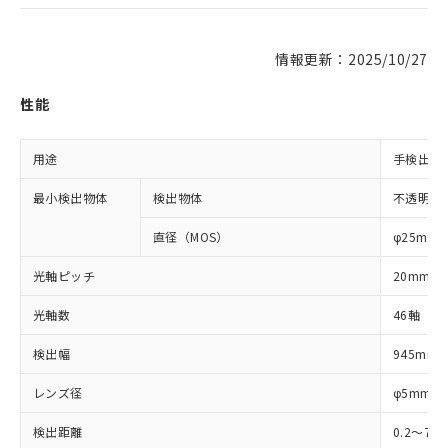
情報更新：2025/10/27
性能
用途
手検出用
最小検出物体
検出物体
不透明体
直径（MOS）
φ25mm
光軸ピッチ
20mm
光軸数
46軸
検出幅
945mm
レンズ径
φ5mm
検出距離
0.2～7m