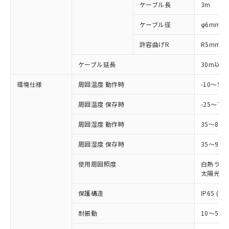
ご利用ください。
定はありません。
ケーブル長
3m
調査・確認中：EU RoHS指令（10物質）の
本サービスは、当社制御機器事業取扱
※1 中国RoHS○×表
非含有の対応状況を調査中または確認中の
ケーブル径
φ6mm
商品の当社在庫状況および標準価格
商品です。
(税抜)を提供させていただくもので
「○」：最大均質材料含有率が中国RoHSの
許容曲げR
R5mm
非該当品：ライセンス料など無形物で、有
す。
基準値以下であることを示します。
害物質有無と関係のない商品です。
当社制御機器事業取扱商品の中には、
ケーブル延長
30m以下
「×」：最大均質材料含有率が中国RoHSの
仕入先様の事情により、非含有部品として
本サービスの対象外となる商品もある
基準値を超えていることを示します。
いたものが、含有品と判明した場合などや
当社は、これら貴社製品のうち、外国
ことをご了承ください。
環境仕様
周囲温度 動作時
-10～5
「－」：未確認です。当社販売部門へお問
むを得ず変更することがあります。
為替および外国貿易法に定める商品
在庫状況および標準価格照会結果は、
い合わせください。
（以下｢規制貨物等」という）を輸出
周囲温度 保存時
-25～70
記載している更新日時点での社内デー
*EU RoHS指令（10物質）：
または国外への提供する場合は、日本
記
タに基づき作成されるものであり、閲
説明
鉛(Pb) 1000ppm以下、 水銀(Hg) 1000ppm以下、 カド
*中国RoHS10物質の基準値 (GB/T26572)：
国政府の輸出許可(または役務取引許
周囲湿度 動作時
35～85
号
覧された時点での実際の在庫および標
ミウム(Cd) 100ppm以下、
Pb(鉛) :1000ppm、 Hg(水銀) : 1000ppm、 Cd(カドミウ
可)を取得するなどの必要な手続きを
六価クロム(Cr(Ⅵ)) 1000ppm以下、ポリ臭化ビフェニル
ム) : 100ppm、
準価格とは異なる場合があることをご
類(PBB) 1000ppm以下、ポリ臭化ジフェニルエーテル類
Cr(Ⅵ)(六価クロム) : 1000ppm、 PBBs(ポリ臭化ビフェ
周囲湿度 保存時
35～95%
とります。
了承ください。
(PBDE) 1000ppm以下、フタル酸ビス(2-エチルヘキシ
○
一定数以上の在庫あり
ニル類) : 1000ppm、 PBDEs(ポリ臭化ジフェニルエーテ
当社は規制貨物を破棄する場合は、完
ル) (DEHP)(別名：DOP) 1000ppm以下、フタル酸ブチ
正式な納期状況および標準価格はお客
ル類) : 1000ppm、
使用周囲照度
白熱ランプ:
ルベンジル（BBP） 1000ppm以下、フタル酸ジブチル
全に破砕するなど、違法に輸出されな
DBP(フタル酸ジブチル) : 1000ppm、 DIBP(フタル酸ジ
様のお取引先、またはお客様担当のオ
（DBP） 1000ppm以下、フタル酸ジイソブチル
太陽光: 1
イソブチル) : 1000ppm、 BBP(フタル酸ブチルベンジ
△
一定数には満たないが在庫あり
いよう必要な手段を講じます。
ムロン制御機器販売店・当社販売員に
(DIBP) 1000ppm以下
ル) : 1000ppm、
当社は貴社製品を、核兵器、ミサイ
但し、RoHS指令で産業用監視および制御機器に対する
DEHP(フタル酸ビス(2-エチルヘキシル)) : 1000ppm
ご相談ください。
保護構造
IP65 (IE
適用除外項目は除く。
ル、化学兵器、生物兵器またはその他
－
在庫なし(最新の在庫状況につ
オムロン制御機器販売店や当社販売拠
フタル酸エステル類の４物質については閾値を超える意
武器並びにこれらの製造装置等に一切
いては、お客様のお取引先、ま
図的な使用がないことを確認しています。
点は「
販売ネットワーク
」をご確認
耐振動
10～55H
※2 環境保護使用期限
使用いたしません。
たはお客様担当のオムロン制御
ください。