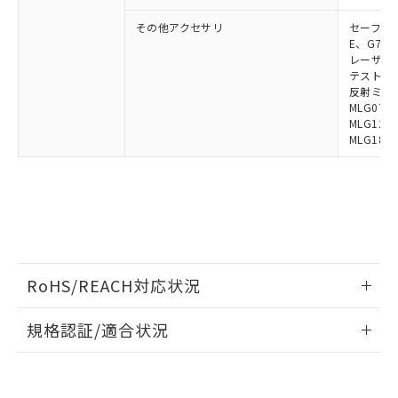
既に当社にて対応品への在庫切替を完了
その他アクセサリ
セーフティリ
していることから、特段のことがない限
E、G7S-3
り、2022年1月12日より割愛しておりま
レーザポイン
す。
テストロッド
反射ミラー:
MLG0711
MLG1219
MLG1830
RoHS/REACH対応状況
情報更新：2026/7/29
規格認証/適合状況
EU RoHS
注意事項・凡例
UL認証
CSA認証
CEマーキング