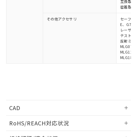
互換取付金具
荷製品に未対応品が混在することから備考
密着取付金具
欄に対応日を記載しておりました。
既に当社にて対応品への在庫切替を完了
その他アクセサリ
セーフティリ
していることから、特段のことがない限
E、G7S-3
り、2022年1月12日より割愛しておりま
レーザポイン
テストロッド
す。
反射ミラー:
MLG0711
MLG1219
MLG1830
CAD
ログイン/会員登録いただくと、CADデータをダウンロー
RoHS/REACH対応状況
ドすることができます。
情報更新：2026/7/29