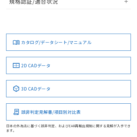
規格認証/適合状況
ログイン/会員登録
EU RoHS
注意事項・凡例
UL認証
CSA認証
CEマーキング
Yes
Yes
Yes
対応状況
対応予定月
※1
※2
ダウンロードデータをご利用いただく前に、以下を必ずお読
みください。
カタログ/データシート/マニュアル
対応済み
ソフトウェアの使用条件
LR型式承認
DNV型式承認
BV型式承認
KR型式承
（イギリス
（ノルウェー
（フランス
（韓国
船舶規格）
船舶規格）
船舶規格）
船舶規格
中国 RoHS
注意事項・凡例
2D CADデータ
No
No
No
No
中国 RoHS表
※1 ※2
3D CADデータ
この製品の規格認証/適合状況ページへ
Pb
Hg
Cd
Cr(VI)
その他の認証はこちらのページからご検索ください
該非判定見解書/項目別対比表
X
O
O
O
日本の外為法に基づく該非判定、およびEAR再輸出規制に関する見解が入手でき
ます。
"対応済み"や非含有の記載がされた商品であっても、流通