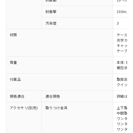
武器並びにこれらの製造装置等に一切
いては、お客様のお取引先、ま
図的な使用がないことを確認しています。
点は「
販売ネットワーク
」をご確認
※2 環境保護使用期限
使用いたしません。
たはお客様担当のオムロン制御
ください。
2
耐衝撃
100m/s
当社は、貴社製品を第三者に販売する
機器販売店・当社販売員にご確
在庫状況および標準価格結果を当社の
※2 対応予定月
「ｅ」：有害物質（10物質）のすべてが基
場合は、上記1、2および3の内容を当
認ください)
事前の承諾なく第三者に漏洩または開
汚染度
3
準値以下であることを示します。
該第三者に通知します。また当社は、
示しないようお願いします。
部品在庫の切り替え状況などにより、予定
「10」：通常の使用状況下において有害物
販売先および販売に係わる関係者が違
マイパーツ機能（部品リスト作成サー
空
受注生産機種、また在庫状況の
材質
ケース: 
月が前後することがあります。
質が外部に漏えいし、環境に深刻な影響を
法に輸出するおそれがある場合は、取
ビス）をご利用いただくには、I-Web
光学カバー
白
情報を公開していない機種
及ぼさない年数を意味します。
り引きをいたしません。
キャップ:
メンバーズにご登録されている必要が
「－」：未確認です。当社販売部門へお問
ケーブル:
あります。
い合わせください。
お客様が当ウェブサイト上で当社にご
※3 非含有証明書ダウンロード
質量
本体: 約1.
登録された部品リストについて、当社
梱包状態: 
および当社の共同利用者が、当社の製
下記の非含有証明書をダウンロードするこ
品・サービスに関するお客様との取
付属品
取扱説明
とができます。
合意する
キャンセル
引・商談に必要な範囲で利用すること
クイックイ
をご了承ください。
EU RoHS指令（10物質）の非含有証明書
※当社の共同利用者とは、
"個人情報
規格適合
適合規格
詳細はカ
51物質の非含有証明書（当社基準）
の共同利用に関して"
の「1.共同利
※本証明書は発行日時点で非含有を証明す
アクセサリ(別売)
取りつけ金具
上下取付金具
用者の範囲」に記載されている法人を
るもので、過去に遡って非含有を証明する
中間取付金具
指します。
ものではありません。
ワンタッチ金
ワンタッチM
また、RoHS指令のフタル酸エステル類４
ワンタッチM
物質の対応では、対応完了までの期間は出