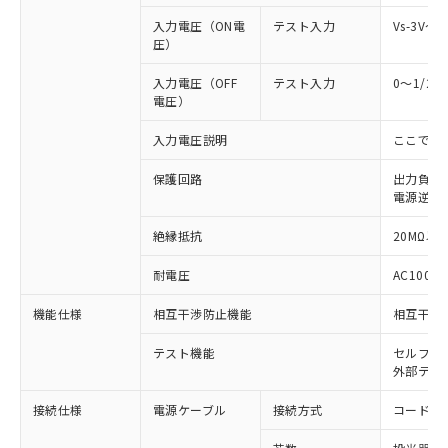
入力電圧（ON電
テスト入力
Vs-3V～
圧）
入力電圧（OFF
テスト入力
0～1/2
電圧）
入力電圧説明
ここでの
保護回路
出力負荷
電源逆接
絶縁抵抗
20MΩ以上
耐電圧
AC1000V
※1 対応状況
機能仕様
相互干渉防止機能
相互干渉
対応済み：EU RoHS指令（10物質）の
非含有に対応した製品が提供可能な商品で
テスト機能
セルフテ
す。
外部テス
対応予定：EU RoHS指令（10物質）の非含
ご利用条件
接続仕様
電源ケーブル
接続方式
コード引
有に対応した製品に切り替える予定のある
商品です。