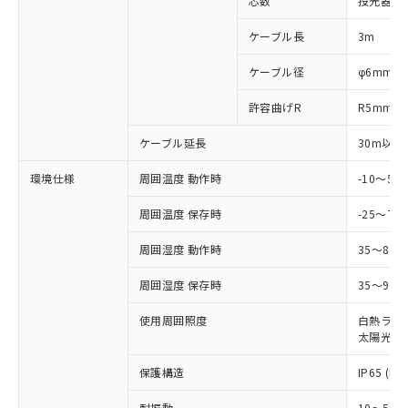
芯数
投光器側:
対応予定なし：EU RoHS指令（10物質）の
以下の条件をお読みいただき、同意のうえ
非含有に非対応の商品で、対応品を出す予
ケーブル長
3m
ご利用ください。
定はありません。
調査・確認中：EU RoHS指令（10物質）の
本サービスは、当社制御機器事業取扱
ケーブル径
φ6mm
※1 中国RoHS○×表
非含有の対応状況を調査中または確認中の
商品の当社在庫状況および標準価格
商品です。
許容曲げR
R5mm
(税抜)を提供させていただくもので
「○」：最大均質材料含有率が中国RoHSの
非該当品：ライセンス料など無形物で、有
す。
基準値以下であることを示します。
害物質有無と関係のない商品です。
ケーブル延長
30m以下
当社制御機器事業取扱商品の中には、
「×」：最大均質材料含有率が中国RoHSの
仕入先様の事情により、非含有部品として
本サービスの対象外となる商品もある
基準値を超えていることを示します。
いたものが、含有品と判明した場合などや
環境仕様
周囲温度 動作時
-10～5
当社は、これら貴社製品のうち、外国
ことをご了承ください。
「－」：未確認です。当社販売部門へお問
むを得ず変更することがあります。
為替および外国貿易法に定める商品
在庫状況および標準価格照会結果は、
い合わせください。
周囲温度 保存時
-25～70
（以下｢規制貨物等」という）を輸出
記載している更新日時点での社内デー
*EU RoHS指令（10物質）：
または国外への提供する場合は、日本
記
タに基づき作成されるものであり、閲
説明
鉛(Pb) 1000ppm以下、 水銀(Hg) 1000ppm以下、 カド
周囲湿度 動作時
35～85
*中国RoHS10物質の基準値 (GB/T26572)：
国政府の輸出許可(または役務取引許
号
覧された時点での実際の在庫および標
ミウム(Cd) 100ppm以下、
Pb(鉛) :1000ppm、 Hg(水銀) : 1000ppm、 Cd(カドミウ
可)を取得するなどの必要な手続きを
六価クロム(Cr(Ⅵ)) 1000ppm以下、ポリ臭化ビフェニル
ム) : 100ppm、
準価格とは異なる場合があることをご
周囲湿度 保存時
35～95%
類(PBB) 1000ppm以下、ポリ臭化ジフェニルエーテル類
Cr(Ⅵ)(六価クロム) : 1000ppm、 PBBs(ポリ臭化ビフェ
とります。
了承ください。
(PBDE) 1000ppm以下、フタル酸ビス(2-エチルヘキシ
○
一定数以上の在庫あり
ニル類) : 1000ppm、 PBDEs(ポリ臭化ジフェニルエーテ
当社は規制貨物を破棄する場合は、完
ル) (DEHP)(別名：DOP) 1000ppm以下、フタル酸ブチ
正式な納期状況および標準価格はお客
ル類) : 1000ppm、
使用周囲照度
白熱ランプ:
ルベンジル（BBP） 1000ppm以下、フタル酸ジブチル
全に破砕するなど、違法に輸出されな
DBP(フタル酸ジブチル) : 1000ppm、 DIBP(フタル酸ジ
太陽光: 1
様のお取引先、またはお客様担当のオ
（DBP） 1000ppm以下、フタル酸ジイソブチル
イソブチル) : 1000ppm、 BBP(フタル酸ブチルベンジ
△
一定数には満たないが在庫あり
いよう必要な手段を講じます。
ムロン制御機器販売店・当社販売員に
(DIBP) 1000ppm以下
ル) : 1000ppm、
当社は貴社製品を、核兵器、ミサイ
但し、RoHS指令で産業用監視および制御機器に対する
保護構造
IP65 (IE
DEHP(フタル酸ビス(2-エチルヘキシル)) : 1000ppm
ご相談ください。
適用除外項目は除く。
ル、化学兵器、生物兵器またはその他
－
在庫なし(最新の在庫状況につ
オムロン制御機器販売店や当社販売拠
フタル酸エステル類の４物質については閾値を超える意
耐振動
10～55H