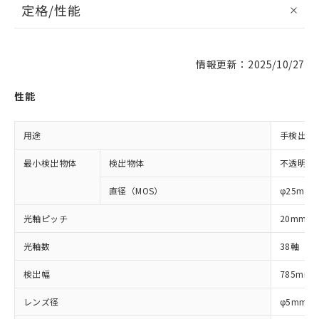
定格/性能
情報更新：2025/10/27
性能
用途
手検出用
最小検出物体
検出物体
不透明体
直径（MOS）
φ25mm
光軸ピッチ
20mm
光軸数
38軸
検出幅
785mm
レンズ径
φ5mm