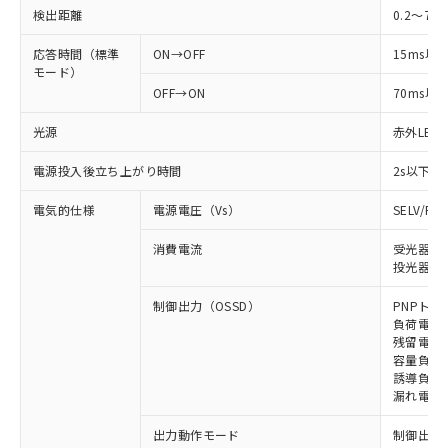
検出距離
0.2～7m
応答時間（標準
ON→OFF
15ms以
モード）
OFF→ON
70ms以
光源
赤外LED (
電源投入後立ち上がり時間
2s以下
電気的仕様
電源電圧（Vs）
SELV/P
消費電流
受光器: 
投光器: 
制御出力（OSSD）
PNPトラ
負荷電流 
残留電圧 
容量負荷 
誘導負荷 
漏れ電流 
出力動作モード
制御出力: