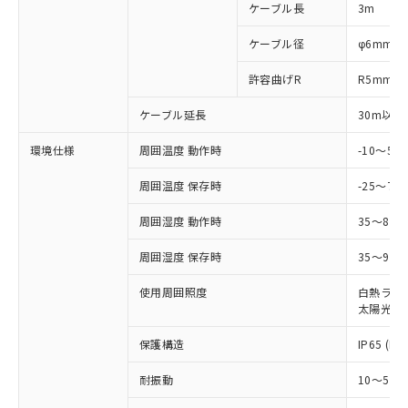
ご利用ください。
定はありません。
ケーブル長
3m
調査・確認中：EU RoHS指令（10物質）の
本サービスは、当社制御機器事業取扱
※1 中国RoHS○×表
非含有の対応状況を調査中または確認中の
ケーブル径
φ6mm
商品の当社在庫状況および標準価格
商品です。
(税抜)を提供させていただくもので
「○」：最大均質材料含有率が中国RoHSの
許容曲げR
R5mm
非該当品：ライセンス料など無形物で、有
す。
基準値以下であることを示します。
害物質有無と関係のない商品です。
当社制御機器事業取扱商品の中には、
ケーブル延長
30m以下
「×」：最大均質材料含有率が中国RoHSの
仕入先様の事情により、非含有部品として
本サービスの対象外となる商品もある
基準値を超えていることを示します。
いたものが、含有品と判明した場合などや
当社は、これら貴社製品のうち、外国
ことをご了承ください。
環境仕様
周囲温度 動作時
-10～5
「－」：未確認です。当社販売部門へお問
むを得ず変更することがあります。
為替および外国貿易法に定める商品
在庫状況および標準価格照会結果は、
い合わせください。
（以下｢規制貨物等」という）を輸出
周囲温度 保存時
-25～70
記載している更新日時点での社内デー
*EU RoHS指令（10物質）：
または国外への提供する場合は、日本
記
タに基づき作成されるものであり、閲
説明
鉛(Pb) 1000ppm以下、 水銀(Hg) 1000ppm以下、 カド
*中国RoHS10物質の基準値 (GB/T26572)：
国政府の輸出許可(または役務取引許
周囲湿度 動作時
35～85
号
覧された時点での実際の在庫および標
ミウム(Cd) 100ppm以下、
Pb(鉛) :1000ppm、 Hg(水銀) : 1000ppm、 Cd(カドミウ
可)を取得するなどの必要な手続きを
六価クロム(Cr(Ⅵ)) 1000ppm以下、ポリ臭化ビフェニル
ム) : 100ppm、
準価格とは異なる場合があることをご
類(PBB) 1000ppm以下、ポリ臭化ジフェニルエーテル類
Cr(Ⅵ)(六価クロム) : 1000ppm、 PBBs(ポリ臭化ビフェ
周囲湿度 保存時
35～95%
とります。
了承ください。
(PBDE) 1000ppm以下、フタル酸ビス(2-エチルヘキシ
○
一定数以上の在庫あり
ニル類) : 1000ppm、 PBDEs(ポリ臭化ジフェニルエーテ
当社は規制貨物を破棄する場合は、完
ル) (DEHP)(別名：DOP) 1000ppm以下、フタル酸ブチ
正式な納期状況および標準価格はお客
ル類) : 1000ppm、
使用周囲照度
白熱ランプ:
ルベンジル（BBP） 1000ppm以下、フタル酸ジブチル
全に破砕するなど、違法に輸出されな
DBP(フタル酸ジブチル) : 1000ppm、 DIBP(フタル酸ジ
様のお取引先、またはお客様担当のオ
（DBP） 1000ppm以下、フタル酸ジイソブチル
太陽光: 1
イソブチル) : 1000ppm、 BBP(フタル酸ブチルベンジ
△
一定数には満たないが在庫あり
いよう必要な手段を講じます。
ムロン制御機器販売店・当社販売員に
(DIBP) 1000ppm以下
ル) : 1000ppm、
当社は貴社製品を、核兵器、ミサイ
但し、RoHS指令で産業用監視および制御機器に対する
DEHP(フタル酸ビス(2-エチルヘキシル)) : 1000ppm
ご相談ください。
保護構造
IP65 (IE
適用除外項目は除く。
ル、化学兵器、生物兵器またはその他
－
在庫なし(最新の在庫状況につ
オムロン制御機器販売店や当社販売拠
フタル酸エステル類の４物質については閾値を超える意
武器並びにこれらの製造装置等に一切
いては、お客様のお取引先、ま
図的な使用がないことを確認しています。
点は「
販売ネットワーク
」をご確認
耐振動
10～55H
※2 環境保護使用期限
使用いたしません。
たはお客様担当のオムロン制御
ください。