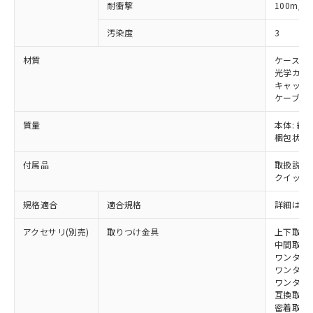
当社は、貴社製品を第三者に販売する
機器販売店・当社販売員にご確
2
耐衝撃
100m/s
在庫状況および標準価格結果を当社の
※2 対応予定月
「ｅ」：有害物質（10物質）のすべてが基
場合は、上記1、2および3の内容を当
認ください)
事前の承諾なく第三者に漏洩または開
準値以下であることを示します。
該第三者に通知します。また当社は、
汚染度
3
示しないようお願いします。
部品在庫の切り替え状況などにより、予定
「10」：通常の使用状況下において有害物
販売先および販売に係わる関係者が違
マイパーツ機能（部品リスト作成サー
空
受注生産機種、また在庫状況の
月が前後することがあります。
質が外部に漏えいし、環境に深刻な影響を
材質
ケース: 
法に輸出するおそれがある場合は、取
ビス）をご利用いただくには、I-Web
白
情報を公開していない機種
光学カバー
及ぼさない年数を意味します。
り引きをいたしません。
メンバーズにご登録されている必要が
キャップ:
「－」：未確認です。当社販売部門へお問
あります。
ケーブル:
い合わせください。
お客様が当ウェブサイト上で当社にご
※3 非含有証明書ダウンロード
登録された部品リストについて、当社
質量
本体: 約1.
梱包状態: 
および当社の共同利用者が、当社の製
下記の非含有証明書をダウンロードするこ
品・サービスに関するお客様との取
とができます。
付属品
取扱説明
合意する
キャンセル
引・商談に必要な範囲で利用すること
クイックイ
をご了承ください。
EU RoHS指令（10物質）の非含有証明書
※当社の共同利用者とは、
"個人情報
規格適合
適合規格
詳細はカ
51物質の非含有証明書（当社基準）
の共同利用に関して"
の「1.共同利
※本証明書は発行日時点で非含有を証明す
用者の範囲」に記載されている法人を
アクセサリ(別売)
取りつけ金具
上下取付金具
るもので、過去に遡って非含有を証明する
指します。
中間取付金具
ものではありません。
ワンタッチ金
また、RoHS指令のフタル酸エステル類４
ワンタッチM
物質の対応では、対応完了までの期間は出
ワンタッチM
荷製品に未対応品が混在することから備考
互換取付金具
密着取付金具
欄に対応日を記載しておりました。