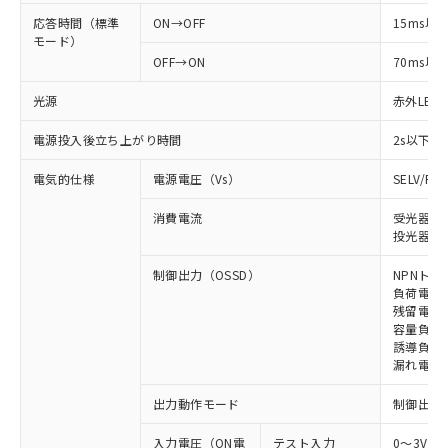
応答時間（標準
ON→OFF
15ms以
モード）
OFF→ON
70ms以
光源
赤外LED (
電源投入後立ち上がり時間
2s以下
電気的仕様
電源電圧（Vs）
SELV/P
消費電流
受光器: 
投光器: 
制御出力（OSSD）
NPNトラ
負荷電流 
残留電圧 
容量負荷 
誘導負荷 
漏れ電流 
出力動作モード
制御出力:
入力電圧（ON電
テスト入力
0～3V（