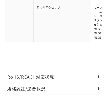
既に当社にて対応品への在庫切替を完了
その他アクセサリ
セーフティリ
していることから、特段のことがない限
E、G7S-3
り、2022年1月12日より割愛しておりま
レーザポイン
す。
テストロッド
反射ミラー:
MLG0711
MLG1219
MLG1830
RoHS/REACH対応状況
情報更新：2026/7/29
規格認証/適合状況
EU RoHS
注意事項・凡例
UL認証
CSA認証
CEマーキング