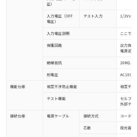
圧）
入力電圧（OFF
テスト入力
1/2Vs
電圧）
入力電圧説明
ここでの
保護回路
出力負荷
電源逆接
絶縁抵抗
20MΩ以上
※1 対応状況
耐電圧
AC1000V
機能仕様
相互干渉防止機能
相互干渉
対応済み：EU RoHS指令（10物質）の
非含有に対応した製品が提供可能な商品で
テスト機能
セルフテ
す。
外部テス
対応予定：EU RoHS指令（10物質）の非含
ご利用条件
有に対応した製品に切り替える予定のある
接続仕様
電源ケーブル
接続方式
コード引
商品です。
対応予定なし：EU RoHS指令（10物質）の
芯数
投光器側:
以下の条件をお読みいただき、同意のうえ
非含有に非対応の商品で、対応品を出す予