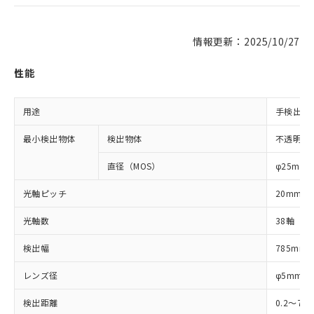
情報更新：2025/10/27
性能
用途
手検出用
最小検出物体
検出物体
不透明体
直径（MOS）
φ25mm
光軸ピッチ
20mm
光軸数
38軸
検出幅
785mm
レンズ径
φ5mm
検出距離
0.2～7m