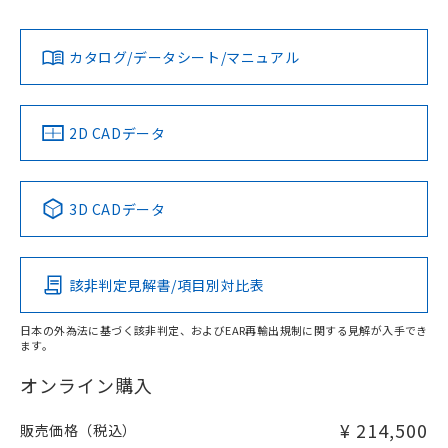
Yes
Yes
Yes
対応状況
対応予定月
※1
※2
カタログ/データシート/マニュアル
対応済み
LR型式承認
DNV型式承認
BV型式承認
KR型式承
（イギリス
（ノルウェー
（フランス
（韓国
船舶規格）
船舶規格）
船舶規格）
船舶規格
中国 RoHS
注意事項・凡例
2D CADデータ
No
No
No
No
中国 RoHS表
※1 ※2
3D CADデータ
この製品の規格認証/適合状況ページへ
Pb
Hg
Cd
Cr(VI)
その他の認証はこちらのページからご検索ください
該非判定見解書/項目別対比表
X
O
O
O
日本の外為法に基づく該非判定、およびEAR再輸出規制に関する見解が入手でき
ます。
"対応済み"や非含有の記載がされた商品であっても、流通
在庫等で未対応品が混在する可能性があります。
オンライン購入
非含有品が必要な際は、弊社営業部門もしくは販売店へお
問い合わせください。
¥ 214,500
販売価格（税込）