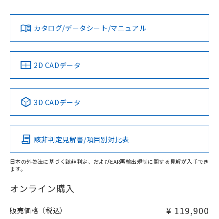
Yes
Yes
Yes
対応状況
対応予定月
※1
※2
カタログ/データシート/マニュアル
対応済み
LR型式承認
DNV型式承認
BV型式承認
KR型式承
（イギリス
（ノルウェー
（フランス
（韓国
船舶規格）
船舶規格）
船舶規格）
船舶規格
中国 RoHS
注意事項・凡例
2D CADデータ
No
No
No
No
中国 RoHS表
※1 ※2
3D CADデータ
この製品の規格認証/適合状況ページへ
Pb
Hg
Cd
Cr(VI)
その他の認証はこちらのページからご検索ください
該非判定見解書/項目別対比表
X
O
O
O
日本の外為法に基づく該非判定、およびEAR再輸出規制に関する見解が入手でき
ます。
"対応済み"や非含有の記載がされた商品であっても、流通
在庫等で未対応品が混在する可能性があります。
オンライン購入
非含有品が必要な際は、弊社営業部門もしくは販売店へお
問い合わせください。
¥ 119,900
販売価格（税込）