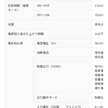
応答時間（標準
ON→OFF
15ms以
モード）
OFF→ON
70ms以
光源
赤外LED (
電源投入後立ち上がり時間
2s以下
電気的仕様
電源電圧（Vs）
SELV/P
消費電流
受光器: 
投光器: 
制御出力（OSSD）
NPNトラ
負荷電流 
残留電圧 
容量負荷 
誘導負荷 
漏れ電流 
出力動作モード
制御出力:
入力電圧（ON電
テスト入力
0～3V（