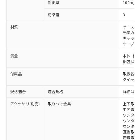
当社は、貴社製品を第三者に販売する
機器販売店・当社販売員にご確
2
耐衝撃
100m/s
在庫状況および標準価格結果を当社の
※2 対応予定月
「ｅ」：有害物質（10物質）のすべてが基
場合は、上記1、2および3の内容を当
認ください)
事前の承諾なく第三者に漏洩または開
準値以下であることを示します。
該第三者に通知します。また当社は、
汚染度
3
示しないようお願いします。
部品在庫の切り替え状況などにより、予定
「10」：通常の使用状況下において有害物
販売先および販売に係わる関係者が違
マイパーツ機能（部品リスト作成サー
空
受注生産機種、また在庫状況の
月が前後することがあります。
質が外部に漏えいし、環境に深刻な影響を
材質
ケース: 
法に輸出するおそれがある場合は、取
ビス）をご利用いただくには、I-Web
白
情報を公開していない機種
光学カバー
及ぼさない年数を意味します。
り引きをいたしません。
メンバーズにご登録されている必要が
キャップ:
「－」：未確認です。当社販売部門へお問
あります。
ケーブル:
い合わせください。
お客様が当ウェブサイト上で当社にご
※3 非含有証明書ダウンロード
登録された部品リストについて、当社
質量
本体: 約0.
梱包状態: 
および当社の共同利用者が、当社の製
下記の非含有証明書をダウンロードするこ
品・サービスに関するお客様との取
とができます。
付属品
取扱説明
合意する
キャンセル
引・商談に必要な範囲で利用すること
クイックイ
をご了承ください。
EU RoHS指令（10物質）の非含有証明書
※当社の共同利用者とは、
"個人情報
規格適合
適合規格
詳細はカ
51物質の非含有証明書（当社基準）
の共同利用に関して"
の「1.共同利
※本証明書は発行日時点で非含有を証明す
用者の範囲」に記載されている法人を
アクセサリ(別売)
取りつけ金具
上下取付金具
るもので、過去に遡って非含有を証明する
指します。
中間取付金具
ものではありません。
ワンタッチ金
また、RoHS指令のフタル酸エステル類４
ワンタッチM
物質の対応では、対応完了までの期間は出
ワンタッチM
荷製品に未対応品が混在することから備考
互換取付金具
密着取付金具
欄に対応日を記載しておりました。