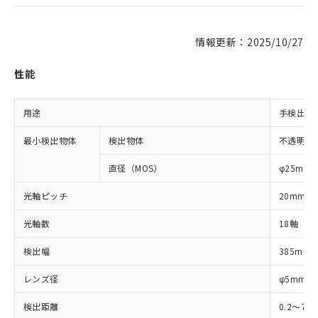
情報更新：2025/10/27
性能
用途
手検出用
最小検出物体
検出物体
不透明体
直径（MOS）
φ25mm
光軸ピッチ
20mm
光軸数
18軸
検出幅
385mm
レンズ径
φ5mm
検出距離
0.2～7m