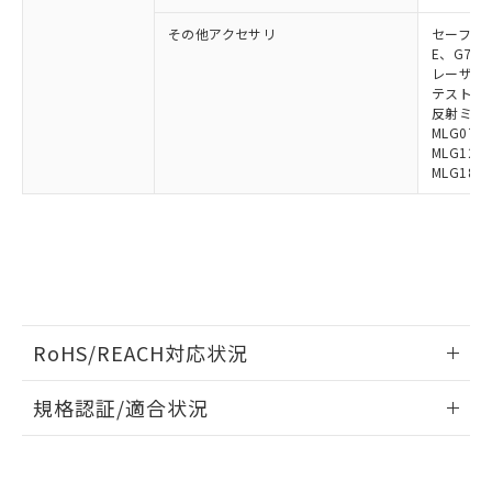
既に当社にて対応品への在庫切替を完了
その他アクセサリ
セーフティリ
していることから、特段のことがない限
E、G7S-3
り、2022年1月12日より割愛しておりま
レーザポイン
す。
テストロッド
反射ミラー:
MLG0711
MLG1219
MLG1830
RoHS/REACH対応状況
情報更新：2026/7/29
規格認証/適合状況
EU RoHS
注意事項・凡例
UL認証
CSA認証
CEマーキング