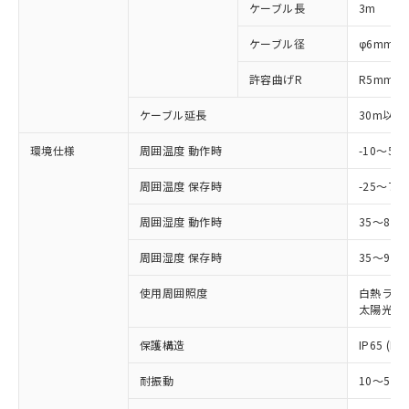
ご利用ください。
定はありません。
ケーブル長
3m
調査・確認中：EU RoHS指令（10物質）の
本サービスは、当社制御機器事業取扱
※1 中国RoHS○×表
非含有の対応状況を調査中または確認中の
ケーブル径
φ6mm
商品の当社在庫状況および標準価格
商品です。
(税抜)を提供させていただくもので
「○」：最大均質材料含有率が中国RoHSの
許容曲げR
R5mm
非該当品：ライセンス料など無形物で、有
す。
基準値以下であることを示します。
害物質有無と関係のない商品です。
当社制御機器事業取扱商品の中には、
ケーブル延長
30m以下
「×」：最大均質材料含有率が中国RoHSの
仕入先様の事情により、非含有部品として
本サービスの対象外となる商品もある
基準値を超えていることを示します。
いたものが、含有品と判明した場合などや
当社は、これら貴社製品のうち、外国
ことをご了承ください。
環境仕様
周囲温度 動作時
-10～5
「－」：未確認です。当社販売部門へお問
むを得ず変更することがあります。
為替および外国貿易法に定める商品
在庫状況および標準価格照会結果は、
い合わせください。
（以下｢規制貨物等」という）を輸出
周囲温度 保存時
-25～70
記載している更新日時点での社内デー
*EU RoHS指令（10物質）：
または国外への提供する場合は、日本
記
タに基づき作成されるものであり、閲
説明
鉛(Pb) 1000ppm以下、 水銀(Hg) 1000ppm以下、 カド
*中国RoHS10物質の基準値 (GB/T26572)：
国政府の輸出許可(または役務取引許
周囲湿度 動作時
35～85
号
覧された時点での実際の在庫および標
ミウム(Cd) 100ppm以下、
Pb(鉛) :1000ppm、 Hg(水銀) : 1000ppm、 Cd(カドミウ
可)を取得するなどの必要な手続きを
六価クロム(Cr(Ⅵ)) 1000ppm以下、ポリ臭化ビフェニル
ム) : 100ppm、
準価格とは異なる場合があることをご
類(PBB) 1000ppm以下、ポリ臭化ジフェニルエーテル類
Cr(Ⅵ)(六価クロム) : 1000ppm、 PBBs(ポリ臭化ビフェ
周囲湿度 保存時
35～95%
とります。
了承ください。
(PBDE) 1000ppm以下、フタル酸ビス(2-エチルヘキシ
○
一定数以上の在庫あり
ニル類) : 1000ppm、 PBDEs(ポリ臭化ジフェニルエーテ
当社は規制貨物を破棄する場合は、完
ル) (DEHP)(別名：DOP) 1000ppm以下、フタル酸ブチ
正式な納期状況および標準価格はお客
ル類) : 1000ppm、
使用周囲照度
白熱ランプ:
ルベンジル（BBP） 1000ppm以下、フタル酸ジブチル
全に破砕するなど、違法に輸出されな
DBP(フタル酸ジブチル) : 1000ppm、 DIBP(フタル酸ジ
様のお取引先、またはお客様担当のオ
（DBP） 1000ppm以下、フタル酸ジイソブチル
太陽光: 1
イソブチル) : 1000ppm、 BBP(フタル酸ブチルベンジ
△
一定数には満たないが在庫あり
いよう必要な手段を講じます。
ムロン制御機器販売店・当社販売員に
(DIBP) 1000ppm以下
ル) : 1000ppm、
当社は貴社製品を、核兵器、ミサイ
但し、RoHS指令で産業用監視および制御機器に対する
DEHP(フタル酸ビス(2-エチルヘキシル)) : 1000ppm
ご相談ください。
保護構造
IP65 (IE
適用除外項目は除く。
ル、化学兵器、生物兵器またはその他
－
在庫なし(最新の在庫状況につ
オムロン制御機器販売店や当社販売拠
フタル酸エステル類の４物質については閾値を超える意
武器並びにこれらの製造装置等に一切
いては、お客様のお取引先、ま
図的な使用がないことを確認しています。
点は「
販売ネットワーク
」をご確認
耐振動
10～55H
※2 環境保護使用期限
使用いたしません。
たはお客様担当のオムロン制御
ください。