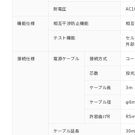
○
一定数以
DBP(フタル酸ジブチル) :
い。
当社は貴社製
DEHP(フタル酸ビス(2-エ
耐電圧
AC1
正式な納期状
置等に一切使
当社販売員に
※2 対応予定月
△
一定数に
当社は、貴社
オムロン制御
機能仕様
相互干渉防止機能
相互
また当社は、
※2 環境保護使
在庫状況およ
部品在庫の切り替
たしません。
－
在庫なし
す。
「ｅ」：有害物質
テスト機能
セル
機器販売
マイパーツ機
「10」：通常の
外部
ている必要が
味します。
空
受注生産
お客様が当ウ
※3 非含有証明
「－」：未確認で
接続仕様
電源ケーブル
接続方式
コー
白
が、当社の製
さい。
下記の非含有証明
芯数
投光
※当社の共同
いる法人を指
EU RoHS指令（
51物質の非含有証
ケーブル長
3m
※本証明書は発行
また、RoHS指
ケーブル径
φ6
混在することから
既に当社にて対応
許容曲げR
R5
り割愛しておりま
ケーブル延長
30