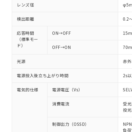
レンズ径
φ5
検出距離
0.2
応答時間
ON→OFF
15
（標準モー
ド）
OFF→ON
70
光源
赤外L
電源投入後立ち上がり時間
2s
電気的仕様
電源電圧（Vs）
SEL
消費電流
受光
投光
制御出力（OSSD）
NP
負荷