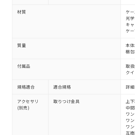
材質
ケー
光学
キャ
ケー
質量
本体:
梱包状
付属品
取扱
クイ
規格適合
適合規格
詳細
アクセサリ
取りつけ金具
上下取
(別売)
中間取
ワンタ
ワンタ
ワンタ
互換取