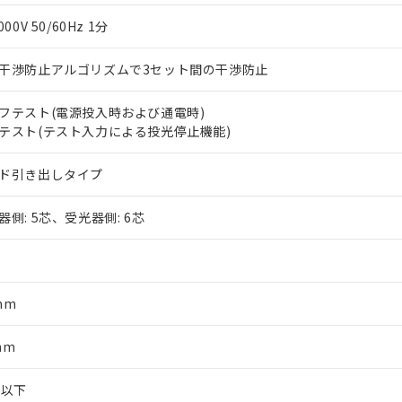
上の在庫あり
 1000ppm、 DIBP(フタル酸ジイソブチル) : 1000ppm、 BBP(フタル酸ブチルベンジル) :
品を、核兵器、ミサイル、化学兵器、生物兵器またはその他武器並
チルヘキシル)) : 1000ppm
000V 50/60Hz 1分
況および標準価格はお客様のお取引先、またはお客様担当のオムロ
用いたしません。
ご相談ください。
は満たないが在庫あり
製品を第三者に販売する場合は、上記1、2および3の内容を当該第
機器販売店や当社販売拠点は「
販売ネットワーク
」をご確認くだ
干渉防止アルゴリズムで3セット間の干渉防止
販売先および販売に係わる関係者が違法に輸出するおそれがある場
用期限
び標準価格結果を当社の事前の承諾なく第三者に漏洩または開示し
え状況などにより、予定月が前後することがあります。
(最新の在庫状況については、お客様のお取引先、またはお客様担当
（10物質）のすべてが基準値以下であることを示します。
フテスト(電源投入時および通電時)
店・当社販売員にご確認ください)
能（部品リスト作成サービス）をご利用いただくには、I-Webメン
使用状況下において有害物質が外部に漏えいし、環境に深刻な影響を
テスト(テスト入力による投光停止機能)
あります。
機種、また在庫状況の情報を公開していない機種
ェブサイト上で当社にご登録された部品リストについて、当社およ
書ダウンロード
す。当社販売部門へお問い合わせください。
ド引き出しタイプ
品・サービスに関するお客様との取引・商談に必要な範囲で利用す
合意する
キャンセル
書をダウンロードすることができます。
器側: 5芯、受光器側: 6芯
利用者とは、
"個人情報の共同利用に関して"
の「1.共同利用者の
します。
10物質）の非含有証明書
明書（当社基準）
日時点で非含有を証明するもので、過去に遡って非含有を証明するも
令のフタル酸エステル類４物質の対応では、対応完了までの期間は出
mm
備考欄に対応日を記載しておりました。
品への在庫切替を完了していることから、特段のことがない限り、20
mm
す。
m以下