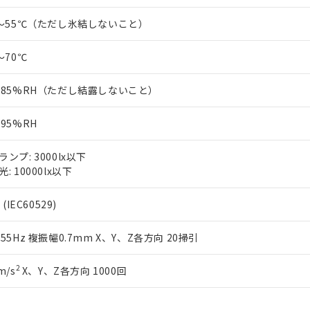
0～55℃（ただし氷結しないこと）
～70℃
～85%RH（ただし結露しないこと）
～95%RH
ランプ: 3000lx以下
: 10000lx以下
 (IEC60529)
～55Hz 複振幅0.7mm X、Y、Z各方向 20掃引
2
m/s
X、Y、Z各方向 1000回