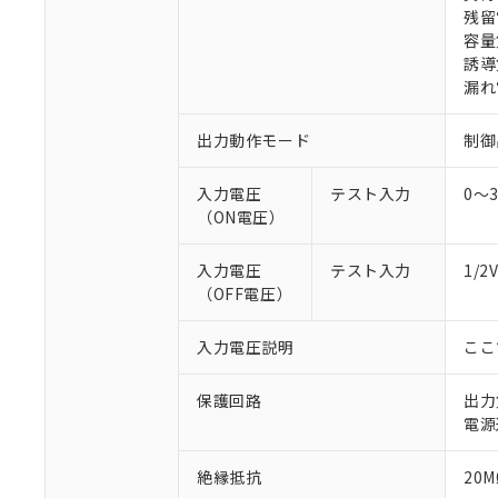
残留
容量
誘導
漏れ
出力動作モード
制御
※1 対応状況
入力電圧
テスト入力
0～
対応済み：EU
（ON電圧）
対応予定：EU R
対応予定なし：EU
入力電圧
テスト入力
1/
調査・確認中：EU
ご利用条件
（OFF電圧）
非該当品：ライセ
※1 中国RoHS
仕入先様の事情に
入力電圧説明
ここ
があります。
以下の条件をお読
「○」：最大均質
「×」：最大均質
本サービスは
当社は、これ
*EU RoHS指令（10物
保護回路
出力
「－」：未確認で
鉛(Pb) 1000ppm以下、
くものです。
う）を輸出ま
電源
記
説明
六価クロム(Cr(Ⅵ)) 1
当社制御機器
などの必要な
フタル酸ビス(2-エチルヘ
号
*中国RoHS10物質の基準値 
ル（DBP） 1000ppm
在庫状況およ
当社は規制貨
絶縁抵抗
Pb(鉛) :1000ppm、 Hg
20M
但し、RoHS指令で産
のであり、閲
ます。
Cr(Ⅵ)(六価クロム) : 
フタル酸エステル類の４