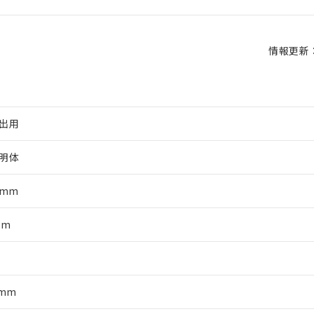
情報更新：2
出用
明体
5mm
mm
軸
5mm