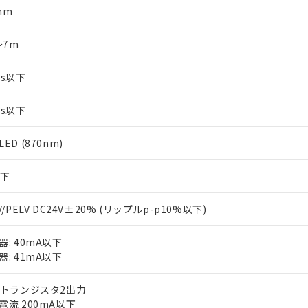
mm
～7m
ms以下
ms以下
ED (870nm)
以下
V/PELV DC24V±20% (リップルp-p10%以下)
器: 40mA以下
器: 41mA以下
Nトランジスタ2出力
電流 200mA以下