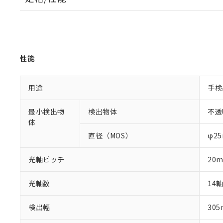
性能
用途
手検
最小検出物
検出物体
不透
体
直径（MOS）
φ2
光軸ピッチ
20
光軸数
14
検出幅
30