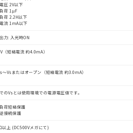
電圧 2V以下
負荷 1µF
負荷 2.2H以下
電流 1mA以下
出力: 入光時ON
3V（短絡電流 約4.0mA）
 RoHS指令（10物質）の非含有に対応した製品が提供可能な商品です
oHS指令（10物質）の非含有に対応した製品に切り替える予定のある
 RoHS指令（10物質）の非含有に非対応の商品で、対応品を出す予
2Vs～Vsまたはオープン（短絡電流 約3.0mA）
 RoHS指令（10物質）の非含有の対応状況を調査中または確認中の
ンス料など無形物で、有害物質有無と関係のない商品です。
○×表
より、非含有部品としていたものが、含有品と判明した場合などやむ
でのVsとは使用環境での電源電圧値です。
みいただき、同意のうえご利用ください。
材料含有率が中国RoHSの基準値以下であることを示します。
材料含有率が中国RoHSの基準値を超えていることを示します。
、当社制御機器事業取扱商品の当社在庫状況および標準価格(税抜)
ら貴社製品のうち、外国為替および外国貿易法に定める商品（以下｢
質）：
負荷短絡保護
す。当社販売部門へお問い合わせください。
 水銀(Hg) 1000ppm以下、 カドミウム(Cd) 100ppm以下、
たは国外への提供する場合は、日本国政府の輸出許可(または役務取
逆接続保護
000ppm以下、ポリ臭化ビフェニル類(PBB) 1000ppm以下、ポリ臭化ジフェニルエーテル類(P
事業取扱商品の中には、本サービスの対象外となる商品もあること
手続きをとります。
キシル) (DEHP)(別名：DOP) 1000ppm以下、フタル酸ブチルベンジル（BBP） 100
(GB/T26572)：
以下、フタル酸ジイソブチル (DIBP) 1000ppm以下
び標準価格照会結果は、記載している更新日時点での社内データに
物を破棄する場合は、完全に破砕するなど、違法に輸出されないよ
(水銀) : 1000ppm、 Cd(カドミウム) : 100ppm、
Ω以上 (DC500Vメガにて)
業用監視および制御機器に対する適用除外項目は除く。
覧された時点での実際の在庫および標準価格とは異なる場合がある
1000ppm、 PBBs(ポリ臭化ビフェニル類) : 1000ppm、 PBDEs(ポリ臭化ジフェニルエーテル類
物質については閾値を超える意図的な使用がないことを確認しています。