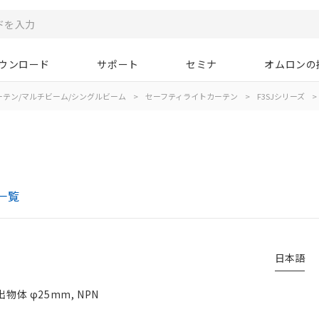
ウンロード
サポート
セミナ
オムロンの
ーテン/マルチビーム/シングルビーム
>
セーフティライトカーテン
>
F3SJシリーズ
>
一覧
日本語
物体 φ25mm, NPN