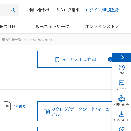
お問い合わせ
カタログ請求
ログイン/新規登録
検索
提供価値
販売ネットワーク
オンラインストア
形式仕様一覧
>
F3SJ-E0305N25
マイリストに追加
FAQ
チャット
お問い合わせ
PDF出力
カタログ/データシート/マニュ
アル
ダウンロード