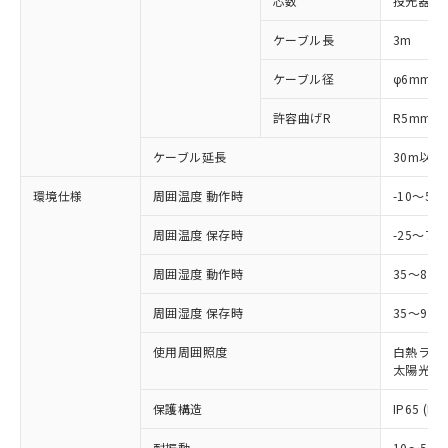
芯数
投光器側:
対応予定なし：EU RoHS指令（10物質）の
以下の条件をお読みいただき、同意のうえ
非含有に非対応の商品で、対応品を出す予
ケーブル長
3m
ご利用ください。
定はありません。
調査・確認中：EU RoHS指令（10物質）の
本サービスは、当社制御機器事業取扱
ケーブル径
φ6mm
※1 中国RoHS○×表
非含有の対応状況を調査中または確認中の
商品の当社在庫状況および標準価格
商品です。
許容曲げR
R5mm
(税抜)を提供させていただくもので
「○」：最大均質材料含有率が中国RoHSの
非該当品：ライセンス料など無形物で、有
す。
基準値以下であることを示します。
害物質有無と関係のない商品です。
ケーブル延長
30m以下
当社制御機器事業取扱商品の中には、
「×」：最大均質材料含有率が中国RoHSの
仕入先様の事情により、非含有部品として
本サービスの対象外となる商品もある
基準値を超えていることを示します。
いたものが、含有品と判明した場合などや
環境仕様
周囲温度 動作時
-10～5
当社は、これら貴社製品のうち、外国
ことをご了承ください。
「－」：未確認です。当社販売部門へお問
むを得ず変更することがあります。
為替および外国貿易法に定める商品
在庫状況および標準価格照会結果は、
い合わせください。
周囲温度 保存時
-25～70
（以下｢規制貨物等」という）を輸出
記載している更新日時点での社内デー
*EU RoHS指令（10物質）：
または国外への提供する場合は、日本
記
タに基づき作成されるものであり、閲
説明
鉛(Pb) 1000ppm以下、 水銀(Hg) 1000ppm以下、 カド
周囲湿度 動作時
35～85
*中国RoHS10物質の基準値 (GB/T26572)：
国政府の輸出許可(または役務取引許
号
覧された時点での実際の在庫および標
ミウム(Cd) 100ppm以下、
Pb(鉛) :1000ppm、 Hg(水銀) : 1000ppm、 Cd(カドミウ
可)を取得するなどの必要な手続きを
六価クロム(Cr(Ⅵ)) 1000ppm以下、ポリ臭化ビフェニル
ム) : 100ppm、
準価格とは異なる場合があることをご
周囲湿度 保存時
35～95%
類(PBB) 1000ppm以下、ポリ臭化ジフェニルエーテル類
Cr(Ⅵ)(六価クロム) : 1000ppm、 PBBs(ポリ臭化ビフェ
とります。
了承ください。
(PBDE) 1000ppm以下、フタル酸ビス(2-エチルヘキシ
○
一定数以上の在庫あり
ニル類) : 1000ppm、 PBDEs(ポリ臭化ジフェニルエーテ
当社は規制貨物を破棄する場合は、完
ル) (DEHP)(別名：DOP) 1000ppm以下、フタル酸ブチ
正式な納期状況および標準価格はお客
ル類) : 1000ppm、
使用周囲照度
白熱ランプ:
ルベンジル（BBP） 1000ppm以下、フタル酸ジブチル
全に破砕するなど、違法に輸出されな
DBP(フタル酸ジブチル) : 1000ppm、 DIBP(フタル酸ジ
太陽光: 1
様のお取引先、またはお客様担当のオ
（DBP） 1000ppm以下、フタル酸ジイソブチル
イソブチル) : 1000ppm、 BBP(フタル酸ブチルベンジ
△
一定数には満たないが在庫あり
いよう必要な手段を講じます。
ムロン制御機器販売店・当社販売員に
(DIBP) 1000ppm以下
ル) : 1000ppm、
当社は貴社製品を、核兵器、ミサイ
但し、RoHS指令で産業用監視および制御機器に対する
保護構造
IP65 (IE
DEHP(フタル酸ビス(2-エチルヘキシル)) : 1000ppm
ご相談ください。
適用除外項目は除く。
ル、化学兵器、生物兵器またはその他
－
在庫なし(最新の在庫状況につ
オムロン制御機器販売店や当社販売拠
フタル酸エステル類の４物質については閾値を超える意
耐振動
10～55H