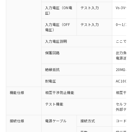
入力電圧（ON電
テスト入力
Vs-3V～
圧）
入力電圧（OFF
テスト入力
0～1/2
電圧）
入力電圧説明
ここでの
保護回路
出力負荷
電源逆接
絶縁抵抗
20MΩ以上
耐電圧
AC1000V
※1 対応状況
機能仕様
相互干渉防止機能
相互干渉
対応済み：EU RoHS指令（10物質）の
非含有に対応した製品が提供可能な商品で
テスト機能
セルフテ
す。
外部テス
対応予定：EU RoHS指令（10物質）の非含
ご利用条件
接続仕様
電源ケーブル
接続方式
コード引
有に対応した製品に切り替える予定のある
商品です。