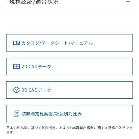
規格認証/適合状況
ログイン/会員登録
EU RoHS
注意事項・凡例
UL認証
CSA認証
CEマーキング
Yes
Yes
Yes
対応状況
対応予定月
※1
※2
ダウンロードデータをご利用いただく前に、以下を必ずお読
みください。
カタログ/データシート/マニュアル
対応済み
ソフトウェアの使用条件
LR型式承認
DNV型式承認
BV型式承認
KR型式承
（イギリス
（ノルウェー
（フランス
（韓国
船舶規格）
船舶規格）
船舶規格）
船舶規格
中国 RoHS
注意事項・凡例
2D CADデータ
No
No
No
No
中国 RoHS表
※1 ※2
3D CADデータ
この製品の規格認証/適合状況ページへ
Pb
Hg
Cd
Cr(VI)
その他の認証はこちらのページからご検索ください
該非判定見解書/項目別対比表
X
O
O
O
日本の外為法に基づく該非判定、およびEAR再輸出規制に関する見解が入手でき
ます。
"対応済み"や非含有の記載がされた商品であっても、流通