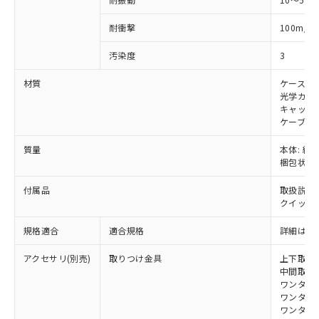
武器並びにこれらの製造装置等に一切
いては、お客様のお取引先、ま
図的な使用がないことを確認しています。
点は「
販売ネットワーク
」をご確認
※2 環境保護使用期限
使用いたしません。
たはお客様担当のオムロン制御
ください。
2
耐衝撃
100m/s
当社は、貴社製品を第三者に販売する
機器販売店・当社販売員にご確
在庫状況および標準価格結果を当社の
※2 対応予定月
「ｅ」：有害物質（10物質）のすべてが基
場合は、上記1、2および3の内容を当
認ください)
事前の承諾なく第三者に漏洩または開
汚染度
3
準値以下であることを示します。
該第三者に通知します。また当社は、
示しないようお願いします。
部品在庫の切り替え状況などにより、予定
「10」：通常の使用状況下において有害物
販売先および販売に係わる関係者が違
マイパーツ機能（部品リスト作成サー
空
受注生産機種、また在庫状況の
材質
ケース: 
月が前後することがあります。
質が外部に漏えいし、環境に深刻な影響を
法に輸出するおそれがある場合は、取
ビス）をご利用いただくには、I-Web
光学カバー
白
情報を公開していない機種
及ぼさない年数を意味します。
り引きをいたしません。
キャップ:
メンバーズにご登録されている必要が
「－」：未確認です。当社販売部門へお問
ケーブル:
あります。
い合わせください。
お客様が当ウェブサイト上で当社にご
※3 非含有証明書ダウンロード
質量
本体: 約0.
登録された部品リストについて、当社
梱包状態: 
および当社の共同利用者が、当社の製
下記の非含有証明書をダウンロードするこ
品・サービスに関するお客様との取
付属品
取扱説明
とができます。
合意する
キャンセル
引・商談に必要な範囲で利用すること
クイックイ
をご了承ください。
EU RoHS指令（10物質）の非含有証明書
※当社の共同利用者とは、
"個人情報
規格適合
適合規格
詳細はカ
51物質の非含有証明書（当社基準）
の共同利用に関して"
の「1.共同利
※本証明書は発行日時点で非含有を証明す
アクセサリ(別売)
取りつけ金具
上下取付金具
用者の範囲」に記載されている法人を
るもので、過去に遡って非含有を証明する
中間取付金具
指します。
ものではありません。
ワンタッチ金
ワンタッチM
また、RoHS指令のフタル酸エステル類４
ワンタッチM
物質の対応では、対応完了までの期間は出