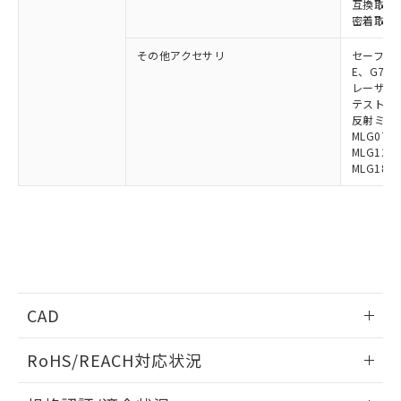
互換取付金具
荷製品に未対応品が混在することから備考
密着取付金具
欄に対応日を記載しておりました。
既に当社にて対応品への在庫切替を完了
その他アクセサリ
セーフティリ
していることから、特段のことがない限
E、G7S-3
り、2022年1月12日より割愛しておりま
レーザポイン
テストロッド
す。
反射ミラー:
MLG0711
MLG1219
MLG1830
CAD
ログイン/会員登録いただくと、CADデータをダウンロー
RoHS/REACH対応状況
ドすることができます。
情報更新：2026/7/29