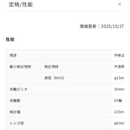
定格/性能
情報更新：2025/10/27
性能
用途
手検出用
最小検出物体
検出物体
不透明体
直径（MOS）
φ25mm
光軸ピッチ
20mm
光軸数
10軸
検出幅
225mm
レンズ径
φ5mm