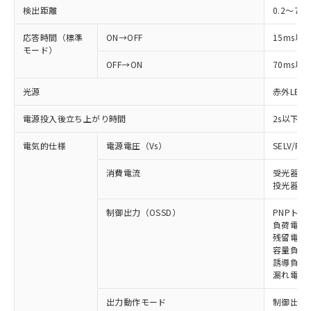
検出距離
0.2～7m
応答時間（標準
ON→OFF
15ms以
モード）
OFF→ON
70ms以
光源
赤外LED (
電源投入後立ち上がり時間
2s以下
電気的仕様
電源電圧（Vs）
SELV/P
消費電流
受光器: 
投光器: 
制御出力（OSSD）
PNPトラ
負荷電流 
残留電圧 
容量負荷 
誘導負荷 
漏れ電流 
出力動作モード
制御出力: