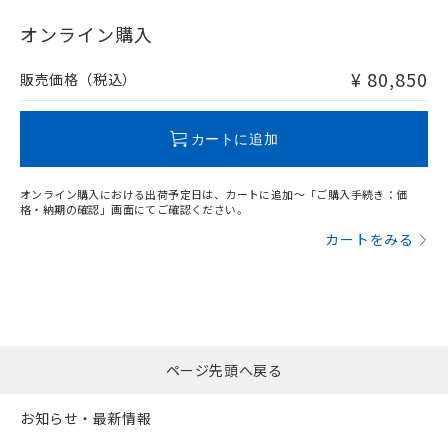
"対応済み"や非含有の記載がされた商品であっても、流通
在庫等で未対応品が混在する可能性があります。
オンライン購入
非含有品が必要な際は、弊社営業部門もしくは販売店へお
問い合わせください。
¥ 80,850
販売価格（税込）
この製品のRoHS/REACH対応状況ページへ
カートに追加
オンライン購入における出荷予定日は、カートに追加～「ご購入手続き：価
格・納期の確認」画面にてご確認ください。
カートをみる
ページ先頭へ戻る
お知らせ・最新情報