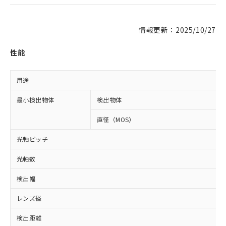
情報更新：2025/10/27
性能
用途
最小検出物体
検出物体
直径（MOS）
光軸ピッチ
光軸数
検出幅
レンズ径
検出距離