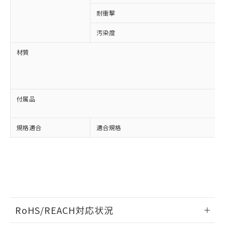
登録された部品リストについて、当社
および当社の共同利用者が、当社の製
耐衝撃
下記の非含有証明書をダウンロードするこ
品・サービスに関するお客様との取
とができます。
合意する
キャンセル
引・商談に必要な範囲で利用すること
汚染度
をご了承ください。
EU RoHS指令（10物質）の非含有証明書
材質
※当社の共同利用者とは、
"個人情報
51物質の非含有証明書（当社基準）
の共同利用に関して"
の「1.共同利
※本証明書は発行日時点で非含有を証明す
用者の範囲」に記載されている法人を
るもので、過去に遡って非含有を証明する
指します。
ものではありません。
付属品
また、RoHS指令のフタル酸エステル類４
物質の対応では、対応完了までの期間は出
荷製品に未対応品が混在することから備考
規格適合
適合規格
欄に対応日を記載しておりました。
既に当社にて対応品への在庫切替を完了
していることから、特段のことがない限
り、2022年1月12日より割愛しておりま
す。
RoHS/REACH対応状況