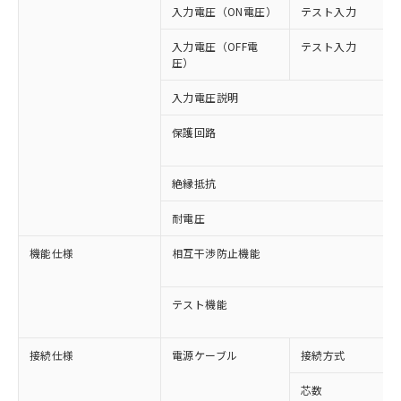
入力電圧（ON電圧）
テスト入力
入力電圧（OFF電
テスト入力
※1 対応状況
圧）
入力電圧説明
対応済み：EU RoHS指令（10物質）の
非含有に対応した製品が提供可能な商品で
保護回路
す。
対応予定：EU RoHS指令（10物質）の非含
ご利用条件
有に対応した製品に切り替える予定のある
絶縁抵抗
商品です。
対応予定なし：EU RoHS指令（10物質）の
耐電圧
以下の条件をお読みいただき、同意のうえ
非含有に非対応の商品で、対応品を出す予
ご利用ください。
定はありません。
機能仕様
相互干渉防止機能
調査・確認中：EU RoHS指令（10物質）の
本サービスは、当社制御機器事業取扱
※1 中国RoHS○×表
非含有の対応状況を調査中または確認中の
商品の当社在庫状況および標準価格
テスト機能
商品です。
(税抜)を提供させていただくもので
「○」：最大均質材料含有率が中国RoHSの
非該当品：ライセンス料など無形物で、有
す。
基準値以下であることを示します。
害物質有無と関係のない商品です。
当社制御機器事業取扱商品の中には、
接続仕様
電源ケーブル
接続方式
「×」：最大均質材料含有率が中国RoHSの
仕入先様の事情により、非含有部品として
本サービスの対象外となる商品もある
基準値を超えていることを示します。
いたものが、含有品と判明した場合などや
当社は、これら貴社製品のうち、外国
ことをご了承ください。
芯数
「－」：未確認です。当社販売部門へお問
むを得ず変更することがあります。