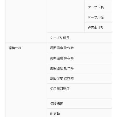
為替および外国貿易法に定める商品
在庫状況および標準価格照会結果は、
い合わせください。
（以下｢規制貨物等」という）を輸出
ケーブル長
記載している更新日時点での社内デー
*EU RoHS指令（10物質）：
または国外への提供する場合は、日本
記
タに基づき作成されるものであり、閲
説明
鉛(Pb) 1000ppm以下、 水銀(Hg) 1000ppm以下、 カド
*中国RoHS10物質の基準値 (GB/T26572)：
国政府の輸出許可(または役務取引許
ケーブル径
号
覧された時点での実際の在庫および標
ミウム(Cd) 100ppm以下、
Pb(鉛) :1000ppm、 Hg(水銀) : 1000ppm、 Cd(カドミウ
可)を取得するなどの必要な手続きを
六価クロム(Cr(Ⅵ)) 1000ppm以下、ポリ臭化ビフェニル
ム) : 100ppm、
準価格とは異なる場合があることをご
類(PBB) 1000ppm以下、ポリ臭化ジフェニルエーテル類
許容曲げR
Cr(Ⅵ)(六価クロム) : 1000ppm、 PBBs(ポリ臭化ビフェ
とります。
了承ください。
(PBDE) 1000ppm以下、フタル酸ビス(2-エチルヘキシ
○
一定数以上の在庫あり
ニル類) : 1000ppm、 PBDEs(ポリ臭化ジフェニルエーテ
当社は規制貨物を破棄する場合は、完
ル) (DEHP)(別名：DOP) 1000ppm以下、フタル酸ブチ
正式な納期状況および標準価格はお客
ル類) : 1000ppm、
ケーブル延長
ルベンジル（BBP） 1000ppm以下、フタル酸ジブチル
全に破砕するなど、違法に輸出されな
DBP(フタル酸ジブチル) : 1000ppm、 DIBP(フタル酸ジ
様のお取引先、またはお客様担当のオ
（DBP） 1000ppm以下、フタル酸ジイソブチル
イソブチル) : 1000ppm、 BBP(フタル酸ブチルベンジ
△
一定数には満たないが在庫あり
いよう必要な手段を講じます。
ムロン制御機器販売店・当社販売員に
(DIBP) 1000ppm以下
ル) : 1000ppm、
環境仕様
周囲温度 動作時
当社は貴社製品を、核兵器、ミサイ
但し、RoHS指令で産業用監視および制御機器に対する
DEHP(フタル酸ビス(2-エチルヘキシル)) : 1000ppm
ご相談ください。
適用除外項目は除く。
ル、化学兵器、生物兵器またはその他
－
在庫なし(最新の在庫状況につ
オムロン制御機器販売店や当社販売拠
周囲温度 保存時
フタル酸エステル類の４物質については閾値を超える意
武器並びにこれらの製造装置等に一切
いては、お客様のお取引先、ま
図的な使用がないことを確認しています。
点は「
販売ネットワーク
」をご確認
※2 環境保護使用期限
使用いたしません。
たはお客様担当のオムロン制御
ください。
周囲湿度 動作時
当社は、貴社製品を第三者に販売する
機器販売店・当社販売員にご確
在庫状況および標準価格結果を当社の
※2 対応予定月
「ｅ」：有害物質（10物質）のすべてが基
場合は、上記1、2および3の内容を当
認ください)
周囲湿度 保存時
事前の承諾なく第三者に漏洩または開
準値以下であることを示します。
該第三者に通知します。また当社は、
示しないようお願いします。
部品在庫の切り替え状況などにより、予定
「10」：通常の使用状況下において有害物
販売先および販売に係わる関係者が違
使用周囲照度
マイパーツ機能（部品リスト作成サー
空
受注生産機種、また在庫状況の
月が前後することがあります。
質が外部に漏えいし、環境に深刻な影響を
法に輸出するおそれがある場合は、取
ビス）をご利用いただくには、I-Web
白
情報を公開していない機種
及ぼさない年数を意味します。
り引きをいたしません。
メンバーズにご登録されている必要が
保護構造
「－」：未確認です。当社販売部門へお問
あります。
い合わせください。
お客様が当ウェブサイト上で当社にご
耐振動
※3 非含有証明書ダウンロード