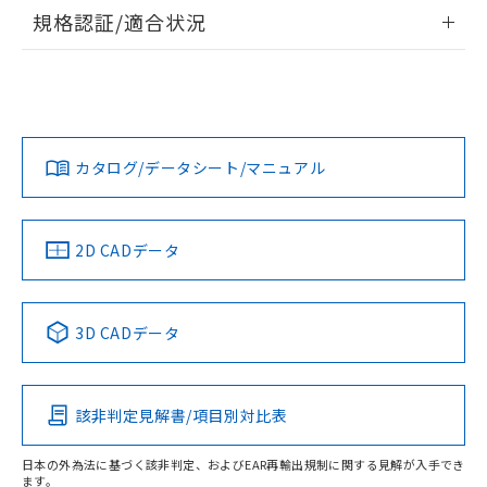
情報更新：2026/7/29
規格認証/適合状況
EU RoHS
注意事項・凡例
UL認証
CSA認証
CEマーキング適合
Yes
Yes
Yes
対応状況
対応予定月
※1
※2
カタログ/データシート/マニュアル
対応済み
LR型式承認
DNV型式承認
BV型式承認
KR型式承
（イギリス
（ノルウェー
（フランス
（韓国
船舶規格）
船舶規格）
船舶規格）
船舶規格
中国 RoHS
注意事項・凡例
2D CADデータ
No
No
No
No
中国 RoHS表
※1 ※2
3D CADデータ
この製品の規格認証/適合状況ページへ
Pb
Hg
Cd
Cr(VI)
その他の認証はこちらのページからご検索ください
該非判定見解書/項目別対比表
X
O
O
O
日本の外為法に基づく該非判定、およびEAR再輸出規制に関する見解が入手でき
ます。