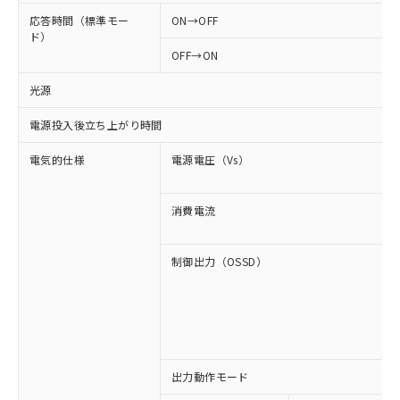
応答時間（標準モー
ON→OFF
ド）
OFF→ON
光源
電源投入後立ち上がり時間
電気的仕様
電源電圧（Vs）
消費電流
制御出力（OSSD）
出力動作モード