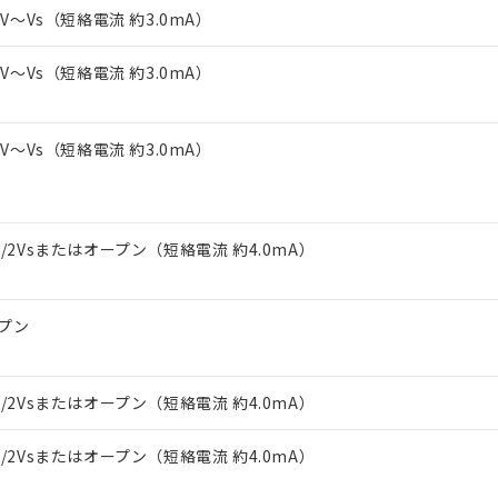
上の在庫あり
 1000ppm、 DIBP(フタル酸ジイソブチル) : 1000ppm、 BBP(フタル酸ブチルベンジル) :
品を、核兵器、ミサイル、化学兵器、生物兵器またはその他武器並
-3V～Vs（短絡電流 約3.0mA）
チルヘキシル)) : 1000ppm
況および標準価格はお客様のお取引先、またはお客様担当のオムロ
用いたしません。
ご相談ください。
は満たないが在庫あり
製品を第三者に販売する場合は、上記1、2および3の内容を当該第
-3V～Vs（短絡電流 約3.0mA）
機器販売店や当社販売拠点は「
販売ネットワーク
」をご確認くだ
販売先および販売に係わる関係者が違法に輸出するおそれがある場
用期限
び標準価格結果を当社の事前の承諾なく第三者に漏洩または開示し
え状況などにより、予定月が前後することがあります。
(最新の在庫状況については、お客様のお取引先、またはお客様担当
（10物質）のすべてが基準値以下であることを示します。
店・当社販売員にご確認ください)
-3V～Vs（短絡電流 約3.0mA）
能（部品リスト作成サービス）をご利用いただくには、I-Webメン
使用状況下において有害物質が外部に漏えいし、環境に深刻な影響を
あります。
機種、また在庫状況の情報を公開していない機種
ェブサイト上で当社にご登録された部品リストについて、当社およ
書ダウンロード
す。当社販売部門へお問い合わせください。
品・サービスに関するお客様との取引・商談に必要な範囲で利用す
合意する
キャンセル
1/2Vsまたはオープン（短絡電流 約4.0mA）
書をダウンロードすることができます。
利用者とは、
"個人情報の共同利用に関して"
の「1.共同利用者の
します。
10物質）の非含有証明書
明書（当社基準）
プン
日時点で非含有を証明するもので、過去に遡って非含有を証明するも
令のフタル酸エステル類４物質の対応では、対応完了までの期間は出
備考欄に対応日を記載しておりました。
1/2Vsまたはオープン（短絡電流 約4.0mA）
品への在庫切替を完了していることから、特段のことがない限り、20
す。
1/2Vsまたはオープン（短絡電流 約4.0mA）