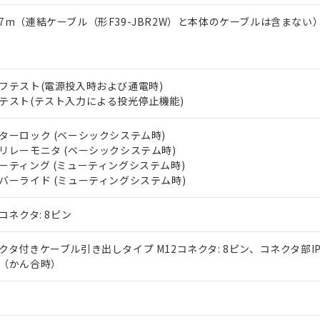
7m（連結ケーブル（形F39-JBR2W）と本体のケーブルは含まない
フテスト(電源投入時および通電時)
テスト(テスト入力による投光停止機能)
ターロック (ベーシックシステム時)
リレーモニタ (ベーシックシステム時)
ーティング (ミューティングシステム時)
バーライド (ミューティングシステム時)
2コネクタ: 8ピン
クタ付きケーブル引き出しタイプ M12コネクタ: 8ピン、コネクタ部IP
（かん合時）