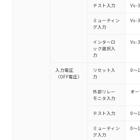
○
一定数以
DBP(フタル酸ジブチル) :
い。
当社は貴社製
テスト入力
Vs
DEHP(フタル酸ビス(2-エ
正式な納期状
置等に一切使
当社販売員に
※2 対応予定月
△
一定数に
当社は、貴社
ミューティン
Vs
オムロン制御
また当社は、
※2 環境保護使
グ入力
在庫状況およ
部品在庫の切り替
たしません。
－
在庫なし
す。
「ｅ」：有害物質
機器販売
インターロ
Vs
マイパーツ機
「10」：通常の
ック選択入
ている必要が
味します。
空
受注生産
力
お客様が当ウ
※3 非含有証明
「－」：未確認で
白
が、当社の製
さい。
入力電圧
リセット入
0～
下記の非含有証明
※当社の共同
（OFF電圧）
力
いる法人を指
EU RoHS指令（
51物質の非含有証
外部リレー
オー
※本証明書は発行
モニタ入力
また、RoHS指
混在することから
テスト入力
0～
既に当社にて対応
り割愛しておりま
ミューティン
0～
グ入力