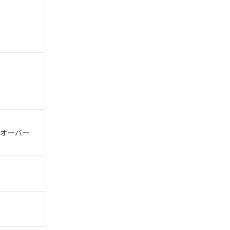
。
商品です。
定はありません。
商品です。
/オーバー
を得ず変更すること
を提供させていただ
規制貨物等」とい
引許可)を取得する
BDE) 1000ppm以下、
をご了承ください。
0ppm以下、フタル酸ジブチ
基づき作成されるも
う必要な手段を講じ
ことをご了承くださ
) : 1000ppm、