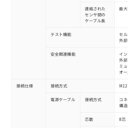
連結された
最大
センサ間の
ケーブル長
テスト機能
セル
外部
安全関連機能
イン
外部
ミュ
オー
接続仕様
接続方式
M1
電源ケーブル
接続方式
コネ
構造
芯数
8芯