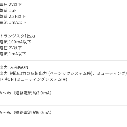
電圧 2V以下
負荷 1µF
負荷 2.2H以下
電流 1mA以下
Pトランジスタ1出力
電流 100mA以下
電圧 2V以下
 RoHS指令（10物質）の非含有に対応した製品が提供可能な商品です
電流 1mA以下
oHS指令（10物質）の非含有に対応した製品に切り替える予定のある
 RoHS指令（10物質）の非含有に非対応の商品で、対応品を出す予
出力: 入光時ON
 RoHS指令（10物質）の非含有の対応状況を調査中または確認中の
出力: 制御出力の反転出力 (ベーシックシステム時)、ミューティング
ンス料など無形物で、有害物質有無と関係のない商品です。
ド時ON (ミューティングシステム時)
○×表
より、非含有部品としていたものが、含有品と判明した場合などやむ
みいただき、同意のうえご利用ください。
-3V～Vs（短絡電流 約3.0mA）
材料含有率が中国RoHSの基準値以下であることを示します。
材料含有率が中国RoHSの基準値を超えていることを示します。
、当社制御機器事業取扱商品の当社在庫状況および標準価格(税抜)
ら貴社製品のうち、外国為替および外国貿易法に定める商品（以下｢
質）：
す。当社販売部門へお問い合わせください。
 水銀(Hg) 1000ppm以下、 カドミウム(Cd) 100ppm以下、
たは国外への提供する場合は、日本国政府の輸出許可(または役務取
000ppm以下、ポリ臭化ビフェニル類(PBB) 1000ppm以下、ポリ臭化ジフェニルエーテル類(P
-3V～Vs（短絡電流 約6.0mA）
事業取扱商品の中には、本サービスの対象外となる商品もあること
手続きをとります。
キシル) (DEHP)(別名：DOP) 1000ppm以下、フタル酸ブチルベンジル（BBP） 100
(GB/T26572)：
以下、フタル酸ジイソブチル (DIBP) 1000ppm以下
び標準価格照会結果は、記載している更新日時点での社内データに
物を破棄する場合は、完全に破砕するなど、違法に輸出されないよ
(水銀) : 1000ppm、 Cd(カドミウム) : 100ppm、
業用監視および制御機器に対する適用除外項目は除く。
覧された時点での実際の在庫および標準価格とは異なる場合がある
1000ppm、 PBBs(ポリ臭化ビフェニル類) : 1000ppm、 PBDEs(ポリ臭化ジフェニルエーテル類
物質については閾値を超える意図的な使用がないことを確認しています。