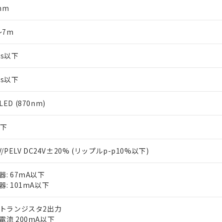
mm
～7m
ms以下
ms以下
ED (870nm)
以下
V/PELV DC24V±20% (リップルp-p10%以下)
器: 67mA以下
器: 101mA以下
Pトランジスタ2出力
電流 200mA以下