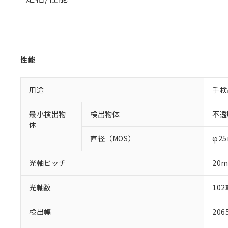
性能
用途
手検
最小検出物
検出物体
不透
体
直径（MOS）
φ2
光軸ピッチ
20
光軸数
102
検出幅
20