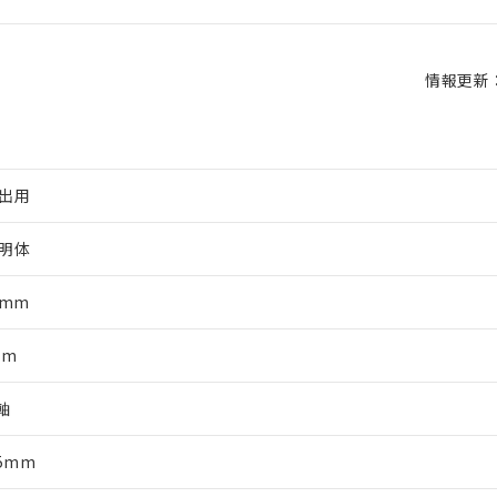
情報更新：2
出用
明体
5mm
mm
軸
65mm