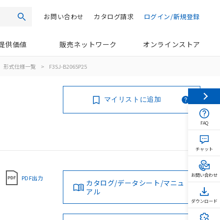
お問い合わせ
カタログ請求
ログイン/新規登録
検索
提供価値
販売ネットワーク
オンラインストア
形式仕様一覧
>
F3SJ-B2065P25
マイリストに追加
FAQ
チャット
お問い合わせ
PDF出力
カタログ/データシート/マニュ
アル
ダウンロード