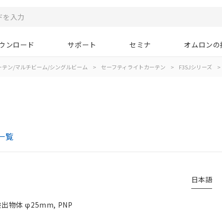
ウンロード
サポート
セミナ
オムロンの
ーテン/マルチビーム/シングルビーム
>
セーフティライトカーテン
>
F3SJシリーズ
>
一覧
日本語
物体 φ25mm, PNP