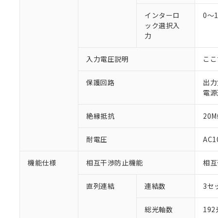
インターロ
0～
ック選択入
力
入力電圧説明
ここ
保護回路
出力
電源
絶縁抵抗
20M
耐電圧
AC1
機能仕様
相互干渉防止機能
相互
直列連結
連結数
3セ
総光軸数
19