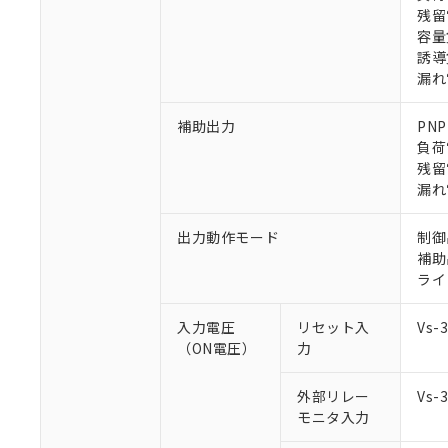
残留
容量
誘導
漏れ
補助出力
PN
※1 対応状況
負荷
残留
対応済み：EU
漏れ
対応予定：EU R
対応予定なし：EU
出力動作モード
制御
調査・確認中：EU
ご利用条件
補助
非該当品：ライセ
ライ
※1 中国RoHS
仕入先様の事情に
があります。
以下の条件をお読
入力電圧
リセット入
Vs
「○」：最大均質
（ON電圧）
力
「×」：最大均質
本サービスは
当社は、これ
*EU RoHS指令（10物
「－」：未確認で
鉛(Pb) 1000ppm以下、
くものです。
う）を輸出ま
記
説明
六価クロム(Cr(Ⅵ)) 1
外部リレー
Vs
当社制御機器
などの必要な
フタル酸ビス(2-エチルヘ
号
*中国RoHS10物質の基準値 
モニタ入力
ル（DBP） 1000ppm
在庫状況およ
当社は規制貨
Pb(鉛) :1000ppm、 Hg
但し、RoHS指令で産
のであり、閲
ます。
Cr(Ⅵ)(六価クロム) : 
フタル酸エステル類の４