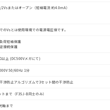
1/2Vsまたはオープン（短絡電流 約4.0mA）
でのVsとは使用環境での電源電圧値です。
負荷短絡保護
逆接続保護
Ω以上 (DC500Vメガにて)
000V 50/60Hz 1分
干渉防止アルゴリズムで3セット間の干渉防止
ットまで（F3SJ-B同士のみ）
2光軸まで