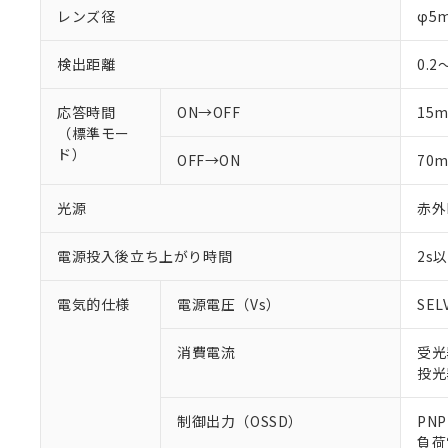
レンズ径
φ5
検出距離
0.2
応答時間
ON→OFF
15
（標準モー
ド）
OFF→ON
70
光源
赤外L
電源投入後立ち上がり時間
2s
電気的仕様
電源電圧（Vs）
SEL
消費電流
受光
投光
制御出力（OSSD）
PN
負荷