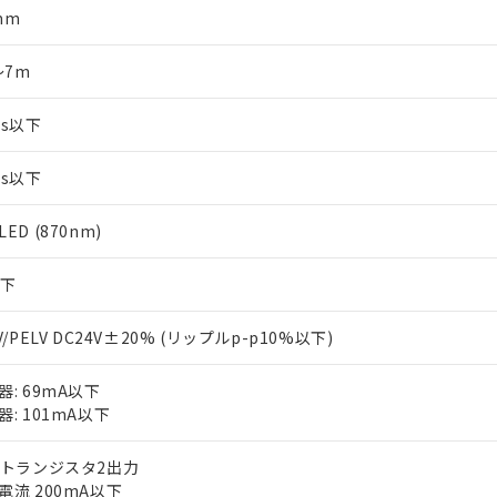
mm
～7m
ms以下
ms以下
ED (870nm)
以下
V/PELV DC24V±20% (リップルp-p10%以下)
器: 69mA以下
器: 101mA以下
Nトランジスタ2出力
電流 200mA以下