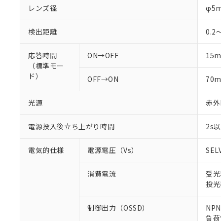
レンズ径
φ5
検出距離
0.2
応答時間
ON→OFF
15
（標準モー
ド）
OFF→ON
70
光源
赤外L
電源投入後立ち上がり時間
2s
電気的仕様
電源電圧（Vs）
SEL
消費電流
受光
投光
制御出力（OSSD）
NP
負荷