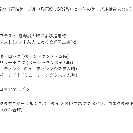
7m（連結ケーブル（形F39-JBR2W）と本体のケーブルは含まない
フテスト(電源投入時および通電時)
テスト(テスト入力による投光停止機能)
ターロック (ベーシックシステム時)
リレーモニタ (ベーシックシステム時)
ーティング (ミューティングシステム時)
バーライド (ミューティングシステム時)
2コネクタ: 8ピン
クタ付きケーブル引き出しタイプ M12コネクタ: 8ピン、コネクタ部IP
（かん合時）