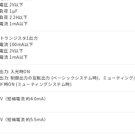
電圧 2V以下
負荷 1µF
負荷 2.2H以下
電流 1mA以下
Nトランジスタ1出力
電流 100mA以下
電圧 2V以下
 RoHS指令（10物質）の非含有に対応した製品が提供可能な商品です
電流 1mA以下
oHS指令（10物質）の非含有に対応した製品に切り替える予定のある
 RoHS指令（10物質）の非含有に非対応の商品で、対応品を出す予
出力: 入光時ON
 RoHS指令（10物質）の非含有の対応状況を調査中または確認中の
出力: 制御出力の反転出力 (ベーシックシステム時)、ミューティング
ンス料など無形物で、有害物質有無と関係のない商品です。
ド時ON (ミューティングシステム時)
○×表
より、非含有部品としていたものが、含有品と判明した場合などやむ
みいただき、同意のうえご利用ください。
3V（短絡電流 約4.0mA）
材料含有率が中国RoHSの基準値以下であることを示します。
材料含有率が中国RoHSの基準値を超えていることを示します。
、当社制御機器事業取扱商品の当社在庫状況および標準価格(税抜)
ら貴社製品のうち、外国為替および外国貿易法に定める商品（以下｢
質）：
す。当社販売部門へお問い合わせください。
 水銀(Hg) 1000ppm以下、 カドミウム(Cd) 100ppm以下、
たは国外への提供する場合は、日本国政府の輸出許可(または役務取
000ppm以下、ポリ臭化ビフェニル類(PBB) 1000ppm以下、ポリ臭化ジフェニルエーテル類(P
3V（短絡電流 約5.5mA）
事業取扱商品の中には、本サービスの対象外となる商品もあること
手続きをとります。
キシル) (DEHP)(別名：DOP) 1000ppm以下、フタル酸ブチルベンジル（BBP） 100
(GB/T26572)：
以下、フタル酸ジイソブチル (DIBP) 1000ppm以下
び標準価格照会結果は、記載している更新日時点での社内データに
物を破棄する場合は、完全に破砕するなど、違法に輸出されないよ
(水銀) : 1000ppm、 Cd(カドミウム) : 100ppm、
業用監視および制御機器に対する適用除外項目は除く。
覧された時点での実際の在庫および標準価格とは異なる場合がある
1000ppm、 PBBs(ポリ臭化ビフェニル類) : 1000ppm、 PBDEs(ポリ臭化ジフェニルエーテル類
物質については閾値を超える意図的な使用がないことを確認しています。