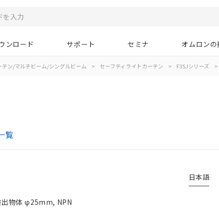
ウンロード
サポート
セミナ
オムロンの
ーテン/マルチビーム/シングルビーム
>
セーフティライトカーテン
>
F3SJシリーズ
>
一覧
日本語
出物体 φ25mm, NPN