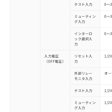
○
一定数以
DBP(フタル酸ジブチル) :
い。
当社は貴社製
テスト入力
0～
DEHP(フタル酸ビス(2-エ
正式な納期状
置等に一切使
当社販売員に
※2 対応予定月
△
一定数に
当社は、貴社
ミューティン
0～
オムロン制御
また当社は、
※2 環境保護使
グ入力
在庫状況およ
部品在庫の切り替
たしません。
－
在庫なし
す。
「ｅ」：有害物質
機器販売
インターロ
0～
マイパーツ機
「10」：通常の
ック選択入
ている必要が
味します。
空
受注生産
力
お客様が当ウ
※3 非含有証明
「－」：未確認で
白
が、当社の製
さい。
入力電圧
リセット入
1/
下記の非含有証明
※当社の共同
（OFF電圧）
力
いる法人を指
EU RoHS指令（
51物質の非含有証
外部リレー
オー
※本証明書は発行
モニタ入力
また、RoHS指
混在することから
テスト入力
1/
既に当社にて対応
り割愛しておりま
ミューティン
1/
グ入力