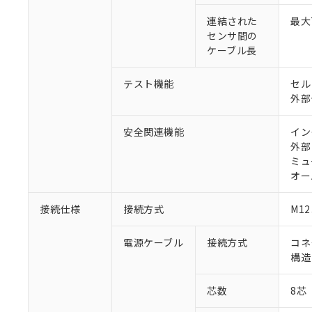
連結された
最大
センサ間の
ケーブル長
テスト機能
セル
外部
安全関連機能
イン
外部
ミュ
オー
接続仕様
接続方式
M1
電源ケーブル
接続方式
コネ
構造
芯数
8芯