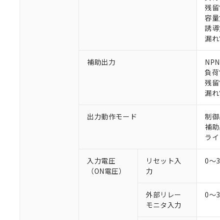
残留
容量
誘導
漏れ
補助出力
NP
※1 対応状況
負荷
残留
対応済み：EU
漏れ
対応予定：EU R
対応予定なし：EU
出力動作モード
制御
調査・確認中：EU
ご利用条件
補助
非該当品：ライセ
ライ
※1 中国RoHS
仕入先様の事情に
があります。
以下の条件をお読
入力電圧
リセット入
0～
「○」：最大均質
（ON電圧）
力
「×」：最大均質
本サービスは
当社は、これ
*EU RoHS指令（10物
「－」：未確認で
鉛(Pb) 1000ppm以下、
くものです。
う）を輸出ま
記
説明
六価クロム(Cr(Ⅵ)) 1
外部リレー
0～
当社制御機器
などの必要な
フタル酸ビス(2-エチルヘ
号
*中国RoHS10物質の基準値 
モニタ入力
ル（DBP） 1000ppm
在庫状況およ
当社は規制貨
Pb(鉛) :1000ppm、 Hg
但し、RoHS指令で産
のであり、閲
ます。
Cr(Ⅵ)(六価クロム) : 
フタル酸エステル類の４