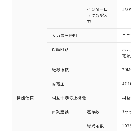
インターロ
1/
ック選択入
力
入力電圧説明
ここ
保護回路
出力
電源
絶縁抵抗
20M
耐電圧
AC1
機能仕様
相互干渉防止機能
相互
直列連結
連結数
3セ
総光軸数
19