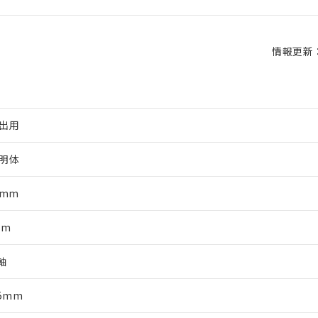
情報更新：2
出用
明体
5mm
mm
軸
65mm