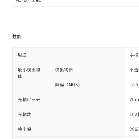
性能
用途
手検
最小検出物
検出物体
不透
体
直径（MOS）
φ2
光軸ピッチ
20
光軸数
102
検出幅
20