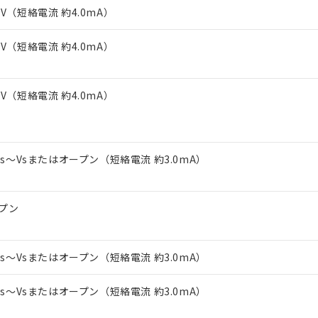
上の在庫あり
 1000ppm、 DIBP(フタル酸ジイソブチル) : 1000ppm、 BBP(フタル酸ブチルベンジル) :
品を、核兵器、ミサイル、化学兵器、生物兵器またはその他武器並
3V（短絡電流 約4.0mA）
チルヘキシル)) : 1000ppm
況および標準価格はお客様のお取引先、またはお客様担当のオムロ
用いたしません。
ご相談ください。
は満たないが在庫あり
製品を第三者に販売する場合は、上記1、2および3の内容を当該第
3V（短絡電流 約4.0mA）
機器販売店や当社販売拠点は「
販売ネットワーク
」をご確認くだ
販売先および販売に係わる関係者が違法に輸出するおそれがある場
用期限
び標準価格結果を当社の事前の承諾なく第三者に漏洩または開示し
え状況などにより、予定月が前後することがあります。
(最新の在庫状況については、お客様のお取引先、またはお客様担当
（10物質）のすべてが基準値以下であることを示します。
店・当社販売員にご確認ください)
3V（短絡電流 約4.0mA）
能（部品リスト作成サービス）をご利用いただくには、I-Webメン
使用状況下において有害物質が外部に漏えいし、環境に深刻な影響を
あります。
機種、また在庫状況の情報を公開していない機種
ェブサイト上で当社にご登録された部品リストについて、当社およ
書ダウンロード
す。当社販売部門へお問い合わせください。
品・サービスに関するお客様との取引・商談に必要な範囲で利用す
合意する
キャンセル
2Vs～Vsまたはオープン（短絡電流 約3.0mA）
書をダウンロードすることができます。
利用者とは、
"個人情報の共同利用に関して"
の「1.共同利用者の
します。
10物質）の非含有証明書
明書（当社基準）
プン
日時点で非含有を証明するもので、過去に遡って非含有を証明するも
令のフタル酸エステル類４物質の対応では、対応完了までの期間は出
備考欄に対応日を記載しておりました。
2Vs～Vsまたはオープン（短絡電流 約3.0mA）
品への在庫切替を完了していることから、特段のことがない限り、20
す。
2Vs～Vsまたはオープン（短絡電流 約3.0mA）