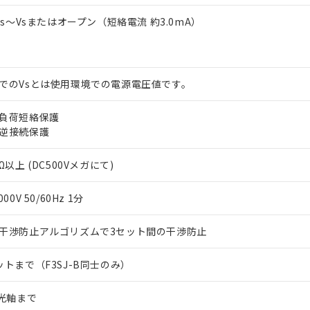
2Vs～Vsまたはオープン（短絡電流 約3.0mA）
でのVsとは使用環境での電源電圧値です。
負荷短絡保護
逆接続保護
Ω以上 (DC500Vメガにて)
000V 50/60Hz 1分
干渉防止アルゴリズムで3セット間の干渉防止
ットまで（F3SJ-B同士のみ）
2光軸まで