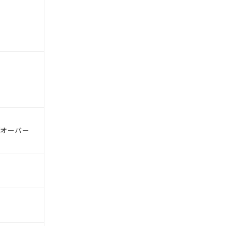
。
商品です。
定はありません。
商品です。
/オーバー
を得ず変更すること
を提供させていただ
規制貨物等」とい
引許可)を取得する
BDE) 1000ppm以下、
をご了承ください。
0ppm以下、フタル酸ジブチ
基づき作成されるも
う必要な手段を講じ
ことをご了承くださ
) : 1000ppm、