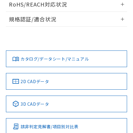
RoHS/REACH対応状況
情報更新：2026/7/29
規格認証/適合状況
EU RoHS
注意事項・凡例
UL認証
CSA認証
CEマーキング適合
Yes
Yes
Yes
対応状況
対応予定月
※1
※2
カタログ/データシート/マニュアル
対応済み
LR型式承認
DNV型式承認
BV型式承認
KR型式承
（イギリス
（ノルウェー
（フランス
（韓国
船舶規格）
船舶規格）
船舶規格）
船舶規格
中国 RoHS
注意事項・凡例
2D CADデータ
No
No
No
No
中国 RoHS表
※1 ※2
3D CADデータ
この製品の規格認証/適合状況ページへ
Pb
Hg
Cd
Cr(VI)
その他の認証はこちらのページからご検索ください
該非判定見解書/項目別対比表
X
O
O
O