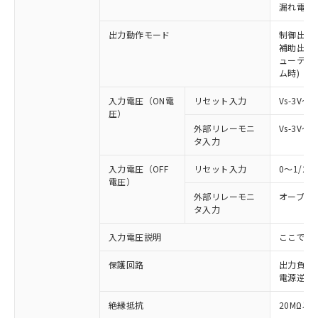
漏れ電流 
出力動作モード
制御出力:
補助出力:
ューティ
ム時)
入力電圧（ON電
リセット入力
Vs-3V～
圧）
外部リレーモニ
Vs-3V～
タ入力
入力電圧（OFF
リセット入力
0～1/2
電圧）
外部リレーモニ
オープン
タ入力
※1 対応状況
入力電圧説明
ここでの
対応済み：EU RoHS指令（10物質）の
保護回路
出力負荷
非含有に対応した製品が提供可能な商品で
電源逆接
す。
対応予定：EU RoHS指令（10物質）の非含
絶縁抵抗
20MΩ以上
ご利用条件
有に対応した製品に切り替える予定のある