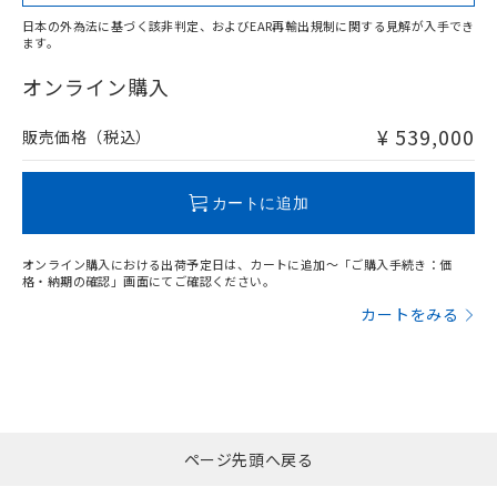
日本の外為法に基づく該非判定、およびEAR再輸出規制に関する見解が入手でき
ます。
"対応済み"や非含有の記載がされた商品であっても、流通
在庫等で未対応品が混在する可能性があります。
オンライン購入
非含有品が必要な際は、弊社営業部門もしくは販売店へお
問い合わせください。
¥ 539,000
販売価格（税込）
この製品のRoHS/REACH対応状況ページへ
カートに追加
オンライン購入における出荷予定日は、カートに追加～「ご購入手続き：価
格・納期の確認」画面にてご確認ください。
カートをみる
ページ先頭へ戻る