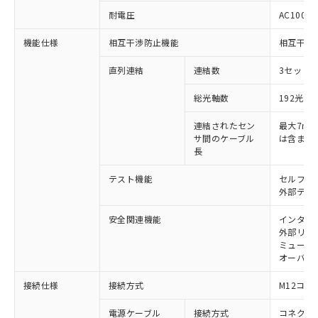
商品です。
耐電圧
AC1000V
対応予定なし：EU RoHS指令（10物質）の
以下の条件をお読みいただき、同意のうえ
非含有に非対応の商品で、対応品を出す予
機能仕様
相互干渉防止機能
相互干渉
ご利用ください。
定はありません。
調査・確認中：EU RoHS指令（10物質）の
直列連結
連結数
3セットま
本サービスは、当社制御機器事業取扱
※1 中国RoHS○×表
非含有の対応状況を調査中または確認中の
商品の当社在庫状況および標準価格
総光軸数
192光軸
商品です。
(税抜)を提供させていただくもので
「○」：最大均質材料含有率が中国RoHSの
非該当品：ライセンス料など無形物で、有
す。
連結されたセン
最大7m（
基準値以下であることを示します。
害物質有無と関係のない商品です。
当社制御機器事業取扱商品の中には、
サ間のケーブル
は含まな
「×」：最大均質材料含有率が中国RoHSの
仕入先様の事情により、非含有部品として
本サービスの対象外となる商品もある
長
基準値を超えていることを示します。
いたものが、含有品と判明した場合などや
当社は、これら貴社製品のうち、外国
ことをご了承ください。
「－」：未確認です。当社販売部門へお問
むを得ず変更することがあります。
為替および外国貿易法に定める商品
テスト機能
セルフテ
在庫状況および標準価格照会結果は、
い合わせください。
（以下｢規制貨物等」という）を輸出
外部テス
記載している更新日時点での社内デー
*EU RoHS指令（10物質）：
または国外への提供する場合は、日本
記
タに基づき作成されるものであり、閲
説明
鉛(Pb) 1000ppm以下、 水銀(Hg) 1000ppm以下、 カド
*中国RoHS10物質の基準値 (GB/T26572)：
安全関連機能
インター
国政府の輸出許可(または役務取引許
号
覧された時点での実際の在庫および標
ミウム(Cd) 100ppm以下、
Pb(鉛) :1000ppm、 Hg(水銀) : 1000ppm、 Cd(カドミウ
外部リレ
可)を取得するなどの必要な手続きを
六価クロム(Cr(Ⅵ)) 1000ppm以下、ポリ臭化ビフェニル
ム) : 100ppm、
準価格とは異なる場合があることをご
ミューテ
類(PBB) 1000ppm以下、ポリ臭化ジフェニルエーテル類
Cr(Ⅵ)(六価クロム) : 1000ppm、 PBBs(ポリ臭化ビフェ
とります。
了承ください。
オーバー
(PBDE) 1000ppm以下、フタル酸ビス(2-エチルヘキシ
○
一定数以上の在庫あり
ニル類) : 1000ppm、 PBDEs(ポリ臭化ジフェニルエーテ
当社は規制貨物を破棄する場合は、完
ル) (DEHP)(別名：DOP) 1000ppm以下、フタル酸ブチ
正式な納期状況および標準価格はお客
ル類) : 1000ppm、
ルベンジル（BBP） 1000ppm以下、フタル酸ジブチル
全に破砕するなど、違法に輸出されな
DBP(フタル酸ジブチル) : 1000ppm、 DIBP(フタル酸ジ
様のお取引先、またはお客様担当のオ
接続仕様
接続方式
M12コネ
（DBP） 1000ppm以下、フタル酸ジイソブチル
イソブチル) : 1000ppm、 BBP(フタル酸ブチルベンジ
△
一定数には満たないが在庫あり
いよう必要な手段を講じます。
ムロン制御機器販売店・当社販売員に
(DIBP) 1000ppm以下
ル) : 1000ppm、
当社は貴社製品を、核兵器、ミサイ
但し、RoHS指令で産業用監視および制御機器に対する
電源ケーブル
接続方式
コネクタ付
DEHP(フタル酸ビス(2-エチルヘキシル)) : 1000ppm
ご相談ください。