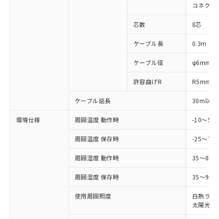
適用除外項目は除く。
ル、化学兵器、生物兵器またはその他
コネクタ
－
在庫なし(最新の在庫状況につ
オムロン制御機器販売店や当社販売拠
フタル酸エステル類の４物質については閾値を超える意
武器並びにこれらの製造装置等に一切
いては、お客様のお取引先、ま
図的な使用がないことを確認しています。
点は「
販売ネットワーク
」をご確認
※2 環境保護使用期限
芯数
8芯
使用いたしません。
たはお客様担当のオムロン制御
ください。
当社は、貴社製品を第三者に販売する
機器販売店・当社販売員にご確
在庫状況および標準価格結果を当社の
ケーブル長
0.3m
※2 対応予定月
「ｅ」：有害物質（10物質）のすべてが基
場合は、上記1、2および3の内容を当
認ください)
事前の承諾なく第三者に漏洩または開
準値以下であることを示します。
該第三者に通知します。また当社は、
示しないようお願いします。
ケーブル径
φ6mm
部品在庫の切り替え状況などにより、予定
「10」：通常の使用状況下において有害物
販売先および販売に係わる関係者が違
マイパーツ機能（部品リスト作成サー
空
受注生産機種、また在庫状況の
月が前後することがあります。
質が外部に漏えいし、環境に深刻な影響を
法に輸出するおそれがある場合は、取
ビス）をご利用いただくには、I-Web
白
情報を公開していない機種
許容曲げR
R5mm
及ぼさない年数を意味します。
り引きをいたしません。
メンバーズにご登録されている必要が
「－」：未確認です。当社販売部門へお問
あります。
ケーブル延長
30m以下
い合わせください。
お客様が当ウェブサイト上で当社にご
※3 非含有証明書ダウンロード
環境仕様
周囲温度 動作時
-10～5
登録された部品リストについて、当社
および当社の共同利用者が、当社の製
下記の非含有証明書をダウンロードするこ
周囲温度 保存時
-25～70
品・サービスに関するお客様との取
とができます。
合意する
キャンセル
引・商談に必要な範囲で利用すること
周囲湿度 動作時
35～85
をご了承ください。
EU RoHS指令（10物質）の非含有証明書
※当社の共同利用者とは、
"個人情報
周囲湿度 保存時
35～95%
51物質の非含有証明書（当社基準）
の共同利用に関して"
の「1.共同利
※本証明書は発行日時点で非含有を証明す
用者の範囲」に記載されている法人を
使用周囲照度
白熱ランプ:
るもので、過去に遡って非含有を証明する
指します。
太陽光: 1
ものではありません。