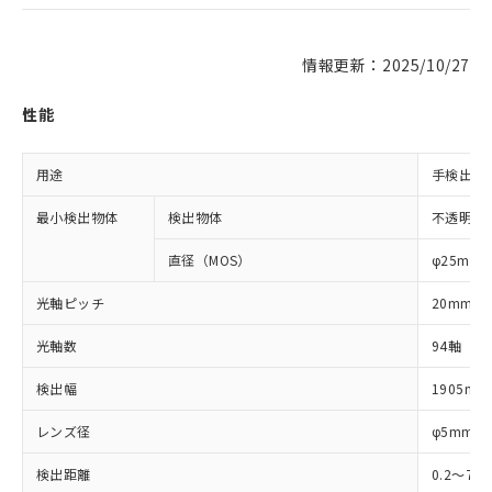
情報更新：2025/10/27
性能
用途
手検出用
最小検出物体
検出物体
不透明体
直径（MOS）
φ25mm
光軸ピッチ
20mm
光軸数
94軸
検出幅
1905mm
レンズ径
φ5mm
検出距離
0.2～7m