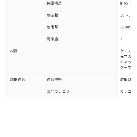
また、RoHS指令のフタル酸エステル類４
保護構造
IP65 (IE
物質の対応では、対応完了までの期間は出
荷製品に未対応品が混在することから備考
耐振動
10～55H
欄に対応日を記載しておりました。
既に当社にて対応品への在庫切替を完了
2
耐衝撃
100m/s
していることから、特段のことがない限
汚染度
3
り、2022年1月12日より割愛しておりま
す。
材質
ケース: 
光学カバー
キャップ:
ケーブル:
規格適合
適合規格
詳細はカ
安全カテゴリ
カテゴリ 