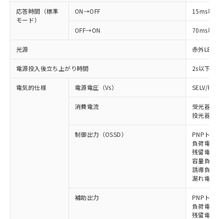
応答時間（標準
ON→OFF
15ms以
モード）
OFF→ON
70ms以
光源
赤外LED (
電源投入後立ち上がり時間
2s以下
電気的仕様
電源電圧（Vs）
SELV/P
消費電流
受光器: 
投光器: 1
制御出力（OSSD）
PNPトラ
負荷電流 
残留電圧 
容量負荷 
誘導負荷 
漏れ電流 
補助出力
PNPトラ
負荷電流 
残留電圧 