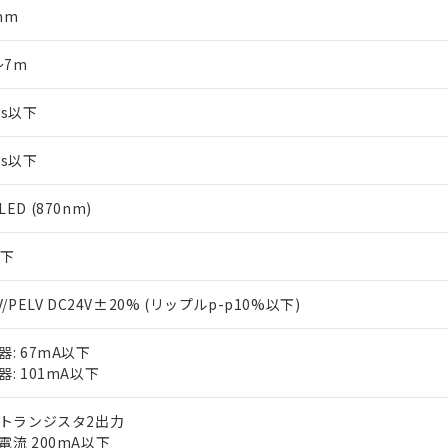
mm
～7m
ms以下
ms以下
ED (870nm)
以下
V/PELV DC24V±20% (リップルp-p10%以下)
器: 67mA以下
器: 101mA以下
Pトランジスタ2出力
電流 200mA以下