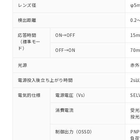
レンズ径
φ5
検出距離
0.2
応答時間
ON→OFF
15
（標準モー
ド）
OFF→ON
70
光源
赤外L
電源投入後立ち上がり時間
2s
電気的仕様
電源電圧（Vs）
SEL
消費電流
受光
投光
制御出力（OSSD）
PN
負荷