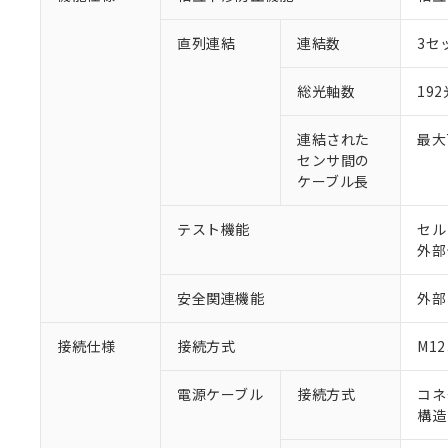
直列連結
連結数
3セ
総光軸数
19
連結された
最大
センサ間の
ケーブル長
テスト機能
セル
外部
安全関連機能
外部
接続仕様
接続方式
M1
電源ケーブル
接続方式
コネ
構造