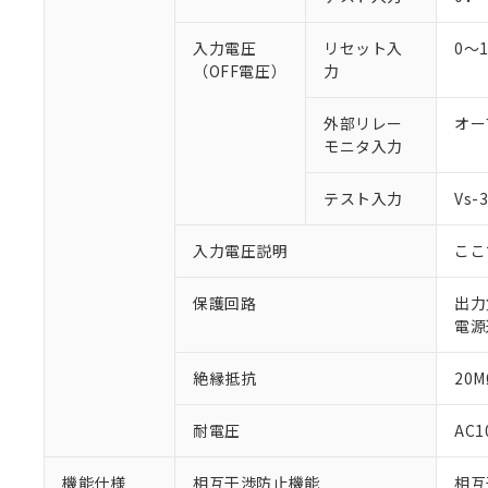
○
一定数以
DBP(フタル酸ジブチル) :
い。
当社は貴社製
DEHP(フタル酸ビス(2-エ
正式な納期状
置等に一切使
入力電圧
リセット入
0～
当社販売員に
※2 対応予定月
△
一定数に
当社は、貴社
（OFF電圧）
力
オムロン制御
また当社は、
※2 環境保護使
在庫状況およ
部品在庫の切り替
たしません。
－
在庫なし
外部リレー
オー
す。
「ｅ」：有害物質
機器販売
モニタ入力
マイパーツ機
「10」：通常の
ている必要が
味します。
空
受注生産
お客様が当ウ
テスト入力
Vs
※3 非含有証明
「－」：未確認で
白
が、当社の製
さい。
下記の非含有証明
入力電圧説明
ここ
※当社の共同
いる法人を指
EU RoHS指令（
保護回路
出力
51物質の非含有証
電源
※本証明書は発行
また、RoHS指
絶縁抵抗
20M
混在することから
既に当社にて対応
り割愛しておりま
耐電圧
AC1
機能仕様
相互干渉防止機能
相互