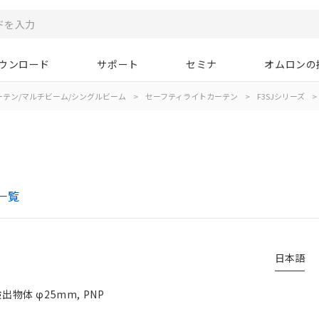
ウンロード
サポート
セミナ
オムロンの
ーテン/マルチビーム/シングルビーム
>
セーフティライトカーテン
>
F3SJシリーズ
>
一覧
日本語
物体 φ25mm, PNP