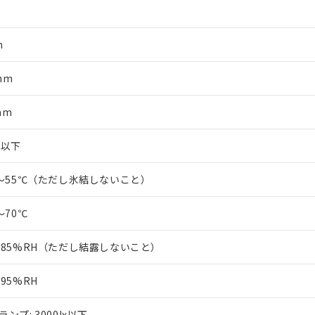
m
mm
mm
m以下
0～55℃（ただし氷結しないこと）
～70℃
～85%RH（ただし結露しないこと）
～95%RH
ランプ: 3000lx以下