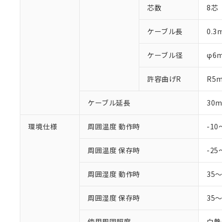
芯数
8芯
ケーブル長
0.3
ケーブル径
φ6
許容曲げR
R5
ケーブル延長
30
環境仕様
周囲温度 動作時
-1
周囲温度 保存時
-25
周囲湿度 動作時
35
周囲湿度 保存時
35
使用周囲照度
白熱