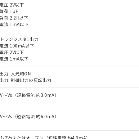
電圧 2V以下
負荷 1µF
負荷 2.2H以下
電流 1mA以下
Pトランジスタ1出力
電流 100mA以下
電圧 2V以下
 RoHS指令（10物質）の非含有に対応した製品が提供可能な商品です
電流 1mA以下
oHS指令（10物質）の非含有に対応した製品に切り替える予定のある
 RoHS指令（10物質）の非含有に非対応の商品で、対応品を出す予
出力: 入光時ON
 RoHS指令（10物質）の非含有の対応状況を調査中または確認中の
出力: 制御出力の反転出力
ンス料など無形物で、有害物質有無と関係のない商品です。
○×表
より、非含有部品としていたものが、含有品と判明した場合などやむ
-3V～Vs（短絡電流 約3.0mA）
みいただき、同意のうえご利用ください。
材料含有率が中国RoHSの基準値以下であることを示します。
材料含有率が中国RoHSの基準値を超えていることを示します。
、当社制御機器事業取扱商品の当社在庫状況および標準価格(税抜)
ら貴社製品のうち、外国為替および外国貿易法に定める商品（以下｢
質）：
す。当社販売部門へお問い合わせください。
 水銀(Hg) 1000ppm以下、 カドミウム(Cd) 100ppm以下、
-3V～Vs（短絡電流 約6.0mA）
たは国外への提供する場合は、日本国政府の輸出許可(または役務取
000ppm以下、ポリ臭化ビフェニル類(PBB) 1000ppm以下、ポリ臭化ジフェニルエーテル類(P
事業取扱商品の中には、本サービスの対象外となる商品もあること
手続きをとります。
キシル) (DEHP)(別名：DOP) 1000ppm以下、フタル酸ブチルベンジル（BBP） 100
(GB/T26572)：
以下、フタル酸ジイソブチル (DIBP) 1000ppm以下
び標準価格照会結果は、記載している更新日時点での社内データに
物を破棄する場合は、完全に破砕するなど、違法に輸出されないよ
(水銀) : 1000ppm、 Cd(カドミウム) : 100ppm、
業用監視および制御機器に対する適用除外項目は除く。
覧された時点での実際の在庫および標準価格とは異なる場合がある
1000ppm、 PBBs(ポリ臭化ビフェニル類) : 1000ppm、 PBDEs(ポリ臭化ジフェニルエーテル類
～1/2Vsまたはオープン（短絡電流 約4.0mA）
物質については閾値を超える意図的な使用がないことを確認しています。