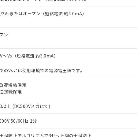
上の在庫あり
 1000ppm、 DIBP(フタル酸ジイソブチル) : 1000ppm、 BBP(フタル酸ブチルベンジル) :
品を、核兵器、ミサイル、化学兵器、生物兵器またはその他武器並
チルヘキシル)) : 1000ppm
況および標準価格はお客様のお取引先、またはお客様担当のオムロ
用いたしません。
1/2Vsまたはオープン（短絡電流 約4.0mA）
ご相談ください。
は満たないが在庫あり
製品を第三者に販売する場合は、上記1、2および3の内容を当該第
機器販売店や当社販売拠点は「
販売ネットワーク
」をご確認くだ
販売先および販売に係わる関係者が違法に輸出するおそれがある場
用期限
び標準価格結果を当社の事前の承諾なく第三者に漏洩または開示し
え状況などにより、予定月が前後することがあります。
(最新の在庫状況については、お客様のお取引先、またはお客様担当
プン
（10物質）のすべてが基準値以下であることを示します。
店・当社販売員にご確認ください)
能（部品リスト作成サービス）をご利用いただくには、I-Webメン
使用状況下において有害物質が外部に漏えいし、環境に深刻な影響を
あります。
機種、また在庫状況の情報を公開していない機種
ェブサイト上で当社にご登録された部品リストについて、当社およ
-3V～Vs（短絡電流 約3.0mA）
書ダウンロード
す。当社販売部門へお問い合わせください。
品・サービスに関するお客様との取引・商談に必要な範囲で利用す
合意する
キャンセル
書をダウンロードすることができます。
でのVsとは使用環境での電源電圧値です。
利用者とは、
"個人情報の共同利用に関して"
の「1.共同利用者の
します。
10物質）の非含有証明書
負荷短絡保護
明書（当社基準）
逆接続保護
日時点で非含有を証明するもので、過去に遡って非含有を証明するも
令のフタル酸エステル類４物質の対応では、対応完了までの期間は出
Ω以上 (DC500Vメガにて)
備考欄に対応日を記載しておりました。
品への在庫切替を完了していることから、特段のことがない限り、20
す。
000V 50/60Hz 1分
干渉防止アルゴリズムで3セット間の干渉防止