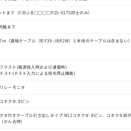
ットまで（F3SJ-B□□□□P25-01TS同士のみ）
2光軸まで
7m（連結ケーブル（形F39-JBR2W）と本体のケーブルは含まない
フテスト(電源投入時および通電時)
テスト(テスト入力による投光停止機能)
リレーモニタ
2コネクタ: 8ピン
クタ付きケーブル引き出しタイプ M12コネクタ: 8ピン、コネクタ部IP
（かん合時）