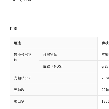
性能
用途
手検
最小検出物
検出物体
不透
体
直径（MOS）
φ2
光軸ピッチ
20
光軸数
90
検出幅
18