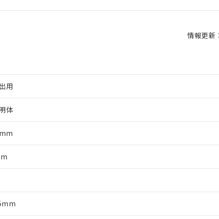
情報更新：2
出用
明体
5mm
mm
軸
25mm