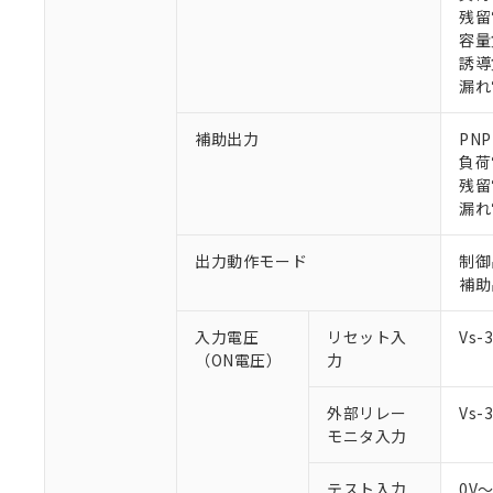
残留
容量
誘導
漏れ
補助出力
PN
※1 対応状況
負荷
残留
対応済み：EU
漏れ
対応予定：EU R
対応予定なし：EU
出力動作モード
制御
調査・確認中：EU
ご利用条件
補助
非該当品：ライセ
※1 中国RoHS
仕入先様の事情に
入力電圧
リセット入
Vs
があります。
以下の条件をお読
（ON電圧）
力
「○」：最大均質
「×」：最大均質
本サービスは
当社は、これ
*EU RoHS指令（10物
「－」：未確認で
鉛(Pb) 1000ppm以下、
外部リレー
Vs
くものです。
う）を輸出ま
記
説明
六価クロム(Cr(Ⅵ)) 1
モニタ入力
当社制御機器
などの必要な
フタル酸ビス(2-エチルヘ
号
*中国RoHS10物質の基準値 
ル（DBP） 1000ppm
在庫状況およ
当社は規制貨
Pb(鉛) :1000ppm、 Hg
但し、RoHS指令で産
のであり、閲
ます。
テスト入力
Cr(Ⅵ)(六価クロム) : 
0V
フタル酸エステル類の４