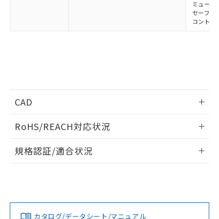
ミューティ
セーフティ
コントロー
CAD
ログイン/会員登録いただくと、CADデータをダウンロー
RoHS/REACH対応状況
ドすることができます。
情報更新：2026/7/29
規格認証/適合状況
ログイン/会員登録
EU RoHS
注意事項・凡例
UL認証
CSA認証
CEマーキング
Yes
Yes
Yes
対応状況
対応予定月
※1
※2
ダウンロードデータをご利用いただく前に、以下を必ずお読
みください。
カタログ/データシート/マニュアル
対応済み