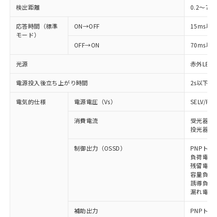
検出距離
0.2～7m
応答時間（標準
ON→OFF
15ms以
モード）
OFF→ON
70ms以
光源
赤外LED (
電源投入後立ち上がり時間
2s以下
電気的仕様
電源電圧（Vs）
SELV/P
消費電流
受光器: 
投光器: 1
制御出力（OSSD）
PNPトラ
負荷電流 
残留電圧 
容量負荷 
誘導負荷 
漏れ電流 
補助出力
PNPトラ