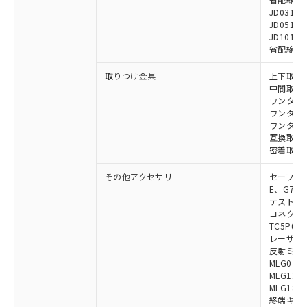
JD0310B
JD0510B
JD1010B
省配線コネク
取りつけ金具
上下取付金具
中間取付金具
ワンタッチ金
ワンタッチM
ワンタッチM
互換取付金具
密着取付金具
その他アクセサリ
セーフティリ
E、G7S-3
テストロッド
コネクタ中
TC5P01、
レーザポイン
反射ミラー:
MLG0711
MLG1219
MLG1830
終端キャップ