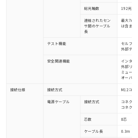
総光軸数
192光軸
対応済み：EU RoHS指令（10物質）の
非含有に対応した製品が提供可能な商品で
連結されたセン
最大7m（
す。
サ間のケーブル
は含まな
対応予定：EU RoHS指令（10物質）の非含
長
ご利用条件
有に対応した製品に切り替える予定のある
商品です。
テスト機能
セルフテ
対応予定なし：EU RoHS指令（10物質）の
外部テス
以下の条件をお読みいただき、同意のうえ
非含有に非対応の商品で、対応品を出す予
ご利用ください。
安全関連機能
インター
定はありません。
外部リレ
調査・確認中：EU RoHS指令（10物質）の
本サービスは、当社制御機器事業取扱
ミューテ
※1 中国RoHS○×表
非含有の対応状況を調査中または確認中の
商品の当社在庫状況および標準価格
オーバー
商品です。
(税抜)を提供させていただくもので
「○」：最大均質材料含有率が中国RoHSの
非該当品：ライセンス料など無形物で、有
接続仕様
接続方式
M12コネ
す。
基準値以下であることを示します。
害物質有無と関係のない商品です。
当社制御機器事業取扱商品の中には、
「×」：最大均質材料含有率が中国RoHSの
仕入先様の事情により、非含有部品として
電源ケーブル
接続方式
コネクタ付
本サービスの対象外となる商品もある
基準値を超えていることを示します。
いたものが、含有品と判明した場合などや
コネクタ
当社は、これら貴社製品のうち、外国
ことをご了承ください。
「－」：未確認です。当社販売部門へお問
むを得ず変更することがあります。
為替および外国貿易法に定める商品
在庫状況および標準価格照会結果は、
い合わせください。
芯数
8芯
（以下｢規制貨物等」という）を輸出
記載している更新日時点での社内デー
*EU RoHS指令（10物質）：
または国外への提供する場合は、日本
記
タに基づき作成されるものであり、閲
説明
鉛(Pb) 1000ppm以下、 水銀(Hg) 1000ppm以下、 カド
ケーブル長
0.3m
*中国RoHS10物質の基準値 (GB/T26572)：
国政府の輸出許可(または役務取引許
号
覧された時点での実際の在庫および標
ミウム(Cd) 100ppm以下、
Pb(鉛) :1000ppm、 Hg(水銀) : 1000ppm、 Cd(カドミウ