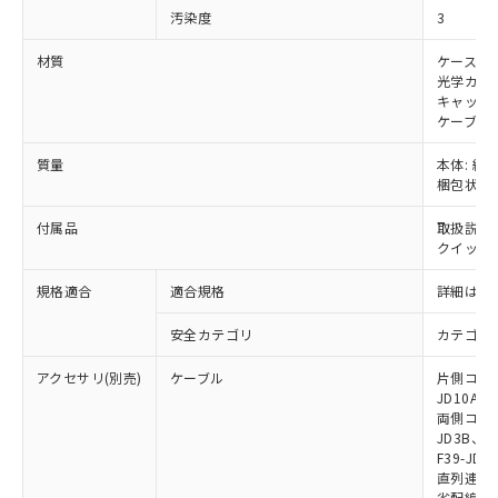
をご了承ください。
汚染度
3
EU RoHS指令（10物質）の非含有証明書
※当社の共同利用者とは、
"個人情報
51物質の非含有証明書（当社基準）
の共同利用に関して"
の「1.共同利
材質
ケース: 
※本証明書は発行日時点で非含有を証明す
用者の範囲」に記載されている法人を
光学カバー
るもので、過去に遡って非含有を証明する
指します。
キャップ:
ものではありません。
ケーブル:
また、RoHS指令のフタル酸エステル類４
物質の対応では、対応完了までの期間は出
質量
本体: 約2.
荷製品に未対応品が混在することから備考
梱包状態: 
欄に対応日を記載しておりました。
付属品
取扱説明
既に当社にて対応品への在庫切替を完了
クイックイ
していることから、特段のことがない限
り、2022年1月12日より割愛しておりま
規格適合
適合規格
詳細はカ
す。
安全カテゴリ
カテゴリ 
アクセサリ(別売)
ケーブル
片側コネクタ
JD10A、F
両側コネクタ
JD3B、F3
F39-JD2
直列連結ケー
省配線用ケー