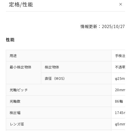
定格/性能
情報更新：2025/10/27
性能
用途
手検出用
最小検出物体
検出物体
不透明体
直径（MOS）
φ25mm
光軸ピッチ
20mm
光軸数
86軸
検出幅
1745mm
レンズ径
φ5mm