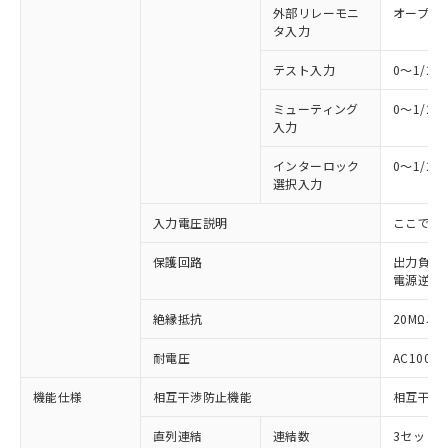
外部リレーモニ
オープン
タ入力
テスト入力
0～1/2
ミューティング
0～1/2
入力
インターロック
0～1/2
選択入力
入力電圧説明
ここでの
保護回路
出力負荷
電源逆接
絶縁抵抗
20MΩ以上
耐電圧
AC1000V
機能仕様
相互干渉防止機能
相互干渉
※1 対応状況
直列連結
連結数
3セットま