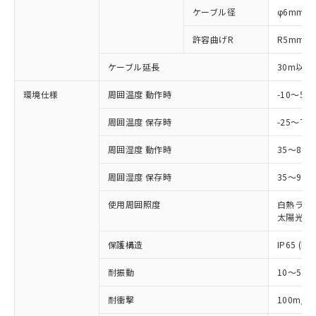
可)を取得するなどの必要な手続きを
六価クロム(Cr(Ⅵ)) 1000ppm以下、ポリ臭化ビフェニル
ム) : 100ppm、
準価格とは異なる場合があることをご
ケーブル径
φ6mm
類(PBB) 1000ppm以下、ポリ臭化ジフェニルエーテル類
Cr(Ⅵ)(六価クロム) : 1000ppm、 PBBs(ポリ臭化ビフェ
とります。
了承ください。
(PBDE) 1000ppm以下、フタル酸ビス(2-エチルヘキシ
○
一定数以上の在庫あり
ニル類) : 1000ppm、 PBDEs(ポリ臭化ジフェニルエーテ
当社は規制貨物を破棄する場合は、完
ル) (DEHP)(別名：DOP) 1000ppm以下、フタル酸ブチ
正式な納期状況および標準価格はお客
ル類) : 1000ppm、
許容曲げR
R5mm
ルベンジル（BBP） 1000ppm以下、フタル酸ジブチル
全に破砕するなど、違法に輸出されな
DBP(フタル酸ジブチル) : 1000ppm、 DIBP(フタル酸ジ
様のお取引先、またはお客様担当のオ
（DBP） 1000ppm以下、フタル酸ジイソブチル
イソブチル) : 1000ppm、 BBP(フタル酸ブチルベンジ
△
一定数には満たないが在庫あり
いよう必要な手段を講じます。
ケーブル延長
30m以下
ムロン制御機器販売店・当社販売員に
(DIBP) 1000ppm以下
ル) : 1000ppm、
当社は貴社製品を、核兵器、ミサイ
但し、RoHS指令で産業用監視および制御機器に対する
DEHP(フタル酸ビス(2-エチルヘキシル)) : 1000ppm
ご相談ください。
適用除外項目は除く。
ル、化学兵器、生物兵器またはその他
環境仕様
周囲温度 動作時
-10～5
－
在庫なし(最新の在庫状況につ
オムロン制御機器販売店や当社販売拠
フタル酸エステル類の４物質については閾値を超える意
武器並びにこれらの製造装置等に一切
いては、お客様のお取引先、ま
図的な使用がないことを確認しています。
点は「
販売ネットワーク
」をご確認
※2 環境保護使用期限
周囲温度 保存時
-25～70
使用いたしません。
たはお客様担当のオムロン制御
ください。
当社は、貴社製品を第三者に販売する
機器販売店・当社販売員にご確
在庫状況および標準価格結果を当社の
周囲湿度 動作時
35～85
※2 対応予定月
「ｅ」：有害物質（10物質）のすべてが基
場合は、上記1、2および3の内容を当
認ください)
事前の承諾なく第三者に漏洩または開
準値以下であることを示します。
該第三者に通知します。また当社は、
示しないようお願いします。
周囲湿度 保存時
35～95%
部品在庫の切り替え状況などにより、予定
「10」：通常の使用状況下において有害物
販売先および販売に係わる関係者が違
マイパーツ機能（部品リスト作成サー
空
受注生産機種、また在庫状況の
月が前後することがあります。
質が外部に漏えいし、環境に深刻な影響を
法に輸出するおそれがある場合は、取
ビス）をご利用いただくには、I-Web
白
情報を公開していない機種
使用周囲照度
白熱ランプ:
及ぼさない年数を意味します。
り引きをいたしません。
メンバーズにご登録されている必要が
太陽光: 1
「－」：未確認です。当社販売部門へお問
あります。
い合わせください。
保護構造
IP65 (IE
お客様が当ウェブサイト上で当社にご
※3 非含有証明書ダウンロード
登録された部品リストについて、当社
耐振動
10～55H
および当社の共同利用者が、当社の製
下記の非含有証明書をダウンロードするこ
品・サービスに関するお客様との取
2
とができます。
耐衝撃
100m/s
合意する
キャンセル
引・商談に必要な範囲で利用すること