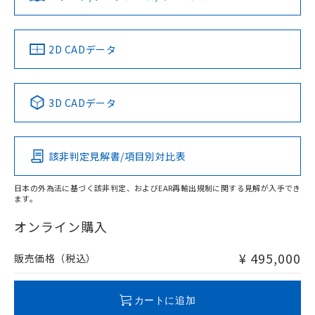
ソフトウェアの使用条件
LR型式承認
DNV型式承認
BV型式承認
KR型式承
（イギリス
（ノルウェー
（フランス
（韓国
船舶規格）
船舶規格）
船舶規格）
船舶規格
中国 RoHS
注意事項・凡例
2D CADデータ
No
No
No
No
中国 RoHS表
※1 ※2
3D CADデータ
この製品の規格認証/適合状況ページへ
Pb
Hg
Cd
Cr(VI)
その他の認証はこちらのページからご検索ください
該非判定見解書/項目別対比表
X
O
O
O
日本の外為法に基づく該非判定、およびEAR再輸出規制に関する見解が入手でき
ます。
"対応済み"や非含有の記載がされた商品であっても、流通
在庫等で未対応品が混在する可能性があります。
オンライン購入
非含有品が必要な際は、弊社営業部門もしくは販売店へお
問い合わせください。
¥ 495,000
販売価格（税込）
この製品のRoHS/REACH対応状況ページへ
カートに追加