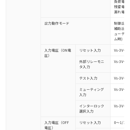
負荷電流 
残留電圧 
漏れ電流 
出力動作モード
制御出力:
補助出力:
ューティ
ム時)
入力電圧（ON電
リセット入力
Vs-3V～
圧）
外部リレーモニ
Vs-3V～
タ入力
テスト入力
Vs-3V～
ミューティング
Vs-3V～
入力
インターロック
Vs-3V～
選択入力
入力電圧（OFF
リセット入力
0～1/2
電圧）