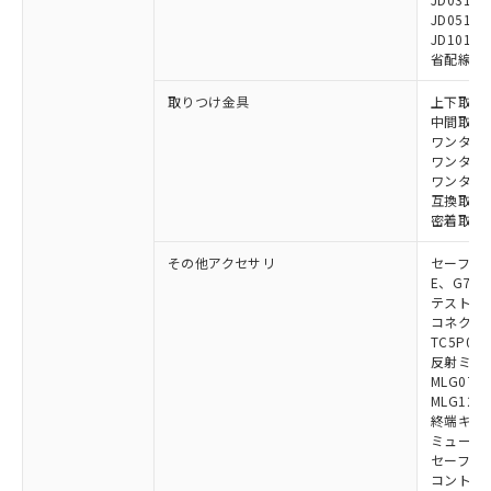
JD0510B
JD1010B
省配線コネク
取りつけ金具
上下取付金具
中間取付金具
ワンタッチ金
ワンタッチM
ワンタッチM
互換取付金具
密着取付金具
その他アクセサリ
セーフティリ
E、G7S-3
テストロッド
コネクタ中
TC5P01、
反射ミラー:
MLG0711
MLG1219
終端キャップ
ミューティ
セーフティ
コントロー