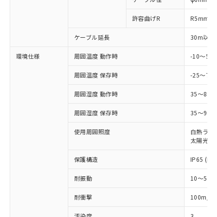
とります。
了承ください。
(PBDE) 1000ppm以下、フタル酸ビス(2-エチルヘキシ
○
一定数以上の在庫あり
ニル類) : 1000ppm、 PBDEs(ポリ臭化ジフェニルエーテ
当社は規制貨物を破棄する場合は、完
ル) (DEHP)(別名：DOP) 1000ppm以下、フタル酸ブチ
正式な納期状況および標準価格はお客
ル類) : 1000ppm、
許容曲げR
R5mm
ルベンジル（BBP） 1000ppm以下、フタル酸ジブチル
全に破砕するなど、違法に輸出されな
DBP(フタル酸ジブチル) : 1000ppm、 DIBP(フタル酸ジ
様のお取引先、またはお客様担当のオ
（DBP） 1000ppm以下、フタル酸ジイソブチル
イソブチル) : 1000ppm、 BBP(フタル酸ブチルベンジ
△
一定数には満たないが在庫あり
いよう必要な手段を講じます。
ムロン制御機器販売店・当社販売員に
(DIBP) 1000ppm以下
ル) : 1000ppm、
ケーブル延長
30m以下
当社は貴社製品を、核兵器、ミサイ
但し、RoHS指令で産業用監視および制御機器に対する
DEHP(フタル酸ビス(2-エチルヘキシル)) : 1000ppm
ご相談ください。
適用除外項目は除く。
ル、化学兵器、生物兵器またはその他
－
在庫なし(最新の在庫状況につ
オムロン制御機器販売店や当社販売拠
フタル酸エステル類の４物質については閾値を超える意
環境仕様
周囲温度 動作時
-10～5
武器並びにこれらの製造装置等に一切
いては、お客様のお取引先、ま
図的な使用がないことを確認しています。
点は「
販売ネットワーク
」をご確認
※2 環境保護使用期限
使用いたしません。
たはお客様担当のオムロン制御
ください。
周囲温度 保存時
-25～70
当社は、貴社製品を第三者に販売する
機器販売店・当社販売員にご確
在庫状況および標準価格結果を当社の
※2 対応予定月
「ｅ」：有害物質（10物質）のすべてが基
場合は、上記1、2および3の内容を当
認ください)
周囲湿度 動作時
35～85
事前の承諾なく第三者に漏洩または開
準値以下であることを示します。
該第三者に通知します。また当社は、
示しないようお願いします。
部品在庫の切り替え状況などにより、予定
「10」：通常の使用状況下において有害物
販売先および販売に係わる関係者が違
周囲湿度 保存時
35～95%
マイパーツ機能（部品リスト作成サー
空
受注生産機種、また在庫状況の
月が前後することがあります。
質が外部に漏えいし、環境に深刻な影響を
法に輸出するおそれがある場合は、取
ビス）をご利用いただくには、I-Web
白
情報を公開していない機種
及ぼさない年数を意味します。
使用周囲照度
白熱ランプ:
り引きをいたしません。
メンバーズにご登録されている必要が
太陽光: 1
「－」：未確認です。当社販売部門へお問
あります。
い合わせください。
お客様が当ウェブサイト上で当社にご
保護構造
IP65 (IE
※3 非含有証明書ダウンロード
登録された部品リストについて、当社
および当社の共同利用者が、当社の製
耐振動
10～55H
下記の非含有証明書をダウンロードするこ
品・サービスに関するお客様との取
とができます。
合意する
キャンセル
引・商談に必要な範囲で利用すること
2
耐衝撃
100m/s
をご了承ください。
EU RoHS指令（10物質）の非含有証明書
汚染度
3