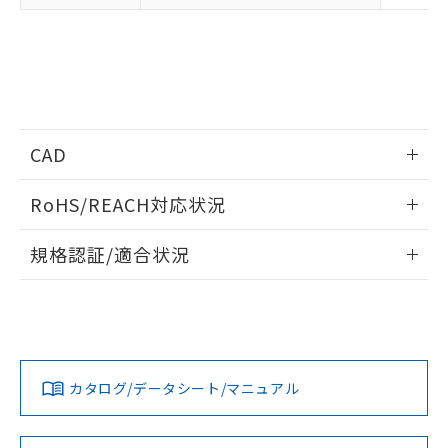
CAD
ログイン/会員登録いただくと、CADデータをダウンロー
RoHS/REACH対応状況
ドすることができます。
情報更新：2026/7/29
規格認証/適合状況
ログイン/会員登録
EU RoHS
注意事項・凡例
UL認証
CSA認証
CEマーキング
Yes
Yes
Yes
対応状況
対応予定月
※1
※2
ダウンロードデータをご利用いただく前に、以下を必ずお読
みください。
カタログ/データシート/マニュアル
対応済み
ソフトウェアの使用条件
LR型式承認
DNV型式承認
BV型式承認
KR型式承
（イギリス
（ノルウェー
（フランス
（韓国