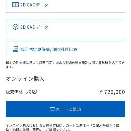
船舶規格）
船舶規格）
船舶規格）
船舶規格
中国 RoHS
注意事項・凡例
2D CADデータ
No
No
No
No
中国 RoHS表
※1 ※2
3D CADデータ
この製品の規格認証/適合状況ページへ
Pb
Hg
Cd
Cr(VI)
その他の認証はこちらのページからご検索ください
該非判定見解書/項目別対比表
X
O
O
O
日本の外為法に基づく該非判定、およびEAR再輸出規制に関する見解が入手でき
ます。
"対応済み"や非含有の記載がされた商品であっても、流通
在庫等で未対応品が混在する可能性があります。
オンライン購入
非含有品が必要な際は、弊社営業部門もしくは販売店へお
問い合わせください。
¥ 726,000
販売価格（税込）
この製品のRoHS/REACH対応状況ページへ
カートに追加
オンライン購入における出荷予定日は、カートに追加～「ご購入手続き：価
格・納期の確認」画面にてご確認ください。