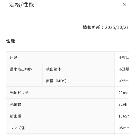
定格/性能
情報更新：2025/10/27
性能
用途
手検出・
最小検出物体
検出物体
不透明体
直径（MOS）
φ25mm
光軸ピッチ
20mm
光軸数
82軸
検出幅
1665mm
レンズ径
φ5mm