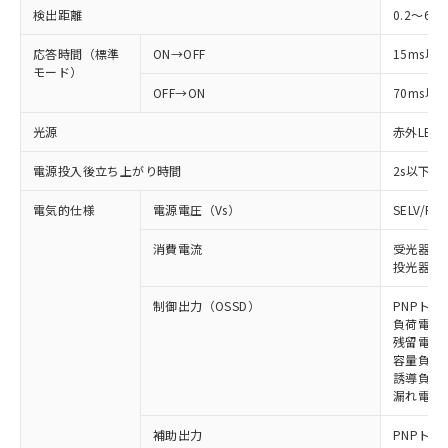
検出距離
0.2～6m
応答時間（標準
ON→OFF
15ms以
モード）
OFF→ON
70ms以
光源
赤外LED (
電源投入後立ち上がり時間
2s以下
電気的仕様
電源電圧（Vs）
SELV/P
消費電流
受光器: 
投光器: 
制御出力（OSSD）
PNPトラ
負荷電流 
残留電圧 
容量負荷 
誘導負荷 
漏れ電流 
補助出力
PNPトラ