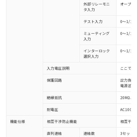
外部リレーモニ
オープン
タ入力
テスト入力
0～1/2
ミューティング
0～1/2
入力
インターロック
0～1/2
選択入力
入力電圧説明
ここでの
保護回路
出力負荷
電源逆接
絶縁抵抗
20MΩ以上
耐電圧
AC1000V
機能仕様
相互干渉防止機能
相互干渉
※1 対応状況
直列連結
連結数
3セットま