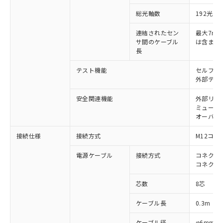
対応済み：EU RoHS指令（10物質）の
非含有に対応した製品が提供可能な商品で
総光軸数
192光軸
す。
連結されたセン
最大7m（
対応予定：EU RoHS指令（10物質）の非含
ご利用条件
サ間のケーブル
は含まな
有に対応した製品に切り替える予定のある
長
商品です。
対応予定なし：EU RoHS指令（10物質）の
テスト機能
セルフテ
以下の条件をお読みいただき、同意のうえ
非含有に非対応の商品で、対応品を出す予
外部テス
ご利用ください。
定はありません。
調査・確認中：EU RoHS指令（10物質）の
安全関連機能
外部リレ
本サービスは、当社制御機器事業取扱
※1 中国RoHS○×表
非含有の対応状況を調査中または確認中の
ミューテ
商品の当社在庫状況および標準価格
オーバー
商品です。
(税抜)を提供させていただくもので
「○」：最大均質材料含有率が中国RoHSの
非該当品：ライセンス料など無形物で、有
す。
接続仕様
接続方式
M12コネ
基準値以下であることを示します。
害物質有無と関係のない商品です。
当社制御機器事業取扱商品の中には、
「×」：最大均質材料含有率が中国RoHSの
仕入先様の事情により、非含有部品として
本サービスの対象外となる商品もある
電源ケーブル
接続方式
コネクタ付
基準値を超えていることを示します。
いたものが、含有品と判明した場合などや
当社は、これら貴社製品のうち、外国
ことをご了承ください。
コネクタ
「－」：未確認です。当社販売部門へお問
むを得ず変更することがあります。
為替および外国貿易法に定める商品
在庫状況および標準価格照会結果は、
い合わせください。
（以下｢規制貨物等」という）を輸出
芯数
8芯
記載している更新日時点での社内デー
*EU RoHS指令（10物質）：
または国外への提供する場合は、日本
記
タに基づき作成されるものであり、閲
説明
鉛(Pb) 1000ppm以下、 水銀(Hg) 1000ppm以下、 カド
*中国RoHS10物質の基準値 (GB/T26572)：
国政府の輸出許可(または役務取引許
ケーブル長
0.3m
号
覧された時点での実際の在庫および標
ミウム(Cd) 100ppm以下、
Pb(鉛) :1000ppm、 Hg(水銀) : 1000ppm、 Cd(カドミウ
可)を取得するなどの必要な手続きを
六価クロム(Cr(Ⅵ)) 1000ppm以下、ポリ臭化ビフェニル
ム) : 100ppm、
準価格とは異なる場合があることをご
類(PBB) 1000ppm以下、ポリ臭化ジフェニルエーテル類
Cr(Ⅵ)(六価クロム) : 1000ppm、 PBBs(ポリ臭化ビフェ
ケーブル径
φ6mm