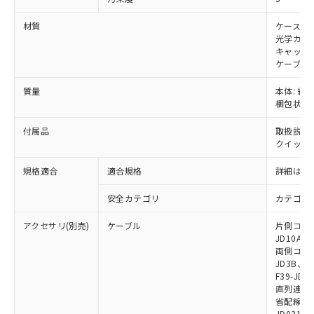
※当社の共同利用者とは、
"個人情報
51物質の非含有証明書（当社基準）
の共同利用に関して"
の「1.共同利
※本証明書は発行日時点で非含有を証明す
材質
ケース: 
用者の範囲」に記載されている法人を
るもので、過去に遡って非含有を証明する
光学カバー
指します。
キャップ:
ものではありません。
ケーブル:
また、RoHS指令のフタル酸エステル類４
物質の対応では、対応完了までの期間は出
質量
本体: 約3.
荷製品に未対応品が混在することから備考
梱包状態: 
欄に対応日を記載しておりました。
既に当社にて対応品への在庫切替を完了
付属品
取扱説明
していることから、特段のことがない限
クイックイ
り、2022年1月12日より割愛しておりま
す。
規格適合
適合規格
詳細はカ
安全カテゴリ
カテゴリ 
アクセサリ(別売)
ケーブル
片側コネクタ
JD10A、F
両側コネクタ
JD3B、F3
F39-JD2
直列連結ケー
省配線用ケー
JD0310B