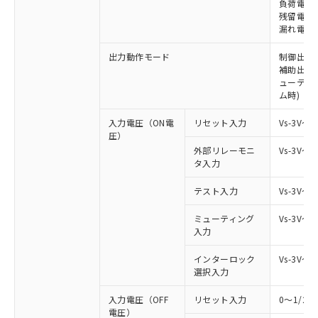
負荷電流 
残留電圧 
漏れ電流 
出力動作モード
制御出力:
補助出力:
ューティ
ム時)
入力電圧（ON電
リセット入力
Vs-3V～
圧）
外部リレーモニ
Vs-3V～
タ入力
テスト入力
Vs-3V～
ミューティング
Vs-3V～
入力
インターロック
Vs-3V～
選択入力
入力電圧（OFF
リセット入力
0～1/2
電圧）