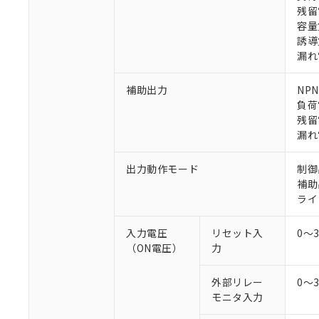
残留
容量
誘導
漏れ
補助出力
NP
※1 対応状況
負荷
残留
対応済み：EU
漏れ
対応予定：EU R
対応予定なし：EU
出力動作モード
制御
調査・確認中：EU
ご利用条件
補助
非該当品：ライセ
ライ
※1 中国RoHS
仕入先様の事情に
があります。
以下の条件をお読
入力電圧
リセット入
0～
「○」：最大均質
（ON電圧）
力
「×」：最大均質
本サービスは
当社は、これ
*EU RoHS指令（10物
「－」：未確認で
鉛(Pb) 1000ppm以下、
くものです。
う）を輸出ま
記
説明
六価クロム(Cr(Ⅵ)) 1
外部リレー
0～
当社制御機器
などの必要な
フタル酸ビス(2-エチルヘ
号
*中国RoHS10物質の基準値 
モニタ入力
ル（DBP） 1000ppm
在庫状況およ
当社は規制貨
Pb(鉛) :1000ppm、 Hg
但し、RoHS指令で産
のであり、閲
ます。
Cr(Ⅵ)(六価クロム) : 
フタル酸エステル類の４