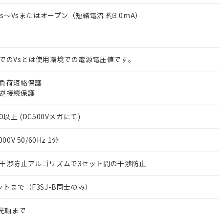
2Vs～Vsまたはオープン（短絡電流 約3.0mA）
でのVsとは使用環境での電源電圧値です。
負荷短絡保護
逆接続保護
Ω以上 (DC500Vメガにて)
000V 50/60Hz 1分
干渉防止アルゴリズムで3セット間の干渉防止
ットまで（F3SJ-B同士のみ）
2光軸まで