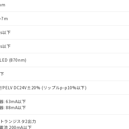
mm
～7m
ms以下
ms以下
ED (870nm)
以下
V/PELV DC24V±20% (リップルp-p10%以下)
器: 63mA以下
器: 88mA以下
Nトランジスタ2出力
電流 200mA以下