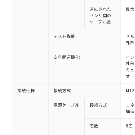
連結された
最大
センサ間の
ケーブル長
テスト機能
セル
外部
安全関連機能
イン
外部
ミュ
オー
接続仕様
接続方式
M1
電源ケーブル
接続方式
コネ
構造
芯数
8芯