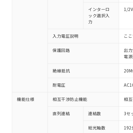
インターロ
1/
ック選択入
力
入力電圧説明
ここ
保護回路
出力
電源
絶縁抵抗
20M
耐電圧
AC1
機能仕様
相互干渉防止機能
相互
直列連結
連結数
3セ
総光軸数
19