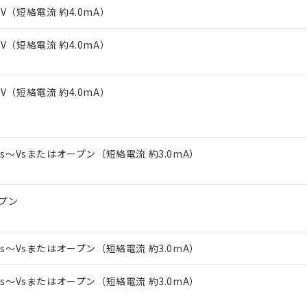
上の在庫あり
 1000ppm、 DIBP(フタル酸ジイソブチル) : 1000ppm、 BBP(フタル酸ブチルベンジル) :
品を、核兵器、ミサイル、化学兵器、生物兵器またはその他武器並
3V（短絡電流 約4.0mA）
チルヘキシル)) : 1000ppm
況および標準価格はお客様のお取引先、またはお客様担当のオムロ
用いたしません。
ご相談ください。
は満たないが在庫あり
製品を第三者に販売する場合は、上記1、2および3の内容を当該第
3V（短絡電流 約4.0mA）
機器販売店や当社販売拠点は「
販売ネットワーク
」をご確認くだ
販売先および販売に係わる関係者が違法に輸出するおそれがある場
用期限
び標準価格結果を当社の事前の承諾なく第三者に漏洩または開示し
え状況などにより、予定月が前後することがあります。
(最新の在庫状況については、お客様のお取引先、またはお客様担当
（10物質）のすべてが基準値以下であることを示します。
店・当社販売員にご確認ください)
3V（短絡電流 約4.0mA）
能（部品リスト作成サービス）をご利用いただくには、I-Webメン
使用状況下において有害物質が外部に漏えいし、環境に深刻な影響を
あります。
機種、また在庫状況の情報を公開していない機種
ェブサイト上で当社にご登録された部品リストについて、当社およ
書ダウンロード
す。当社販売部門へお問い合わせください。
品・サービスに関するお客様との取引・商談に必要な範囲で利用す
合意する
キャンセル
2Vs～Vsまたはオープン（短絡電流 約3.0mA）
書をダウンロードすることができます。
利用者とは、
"個人情報の共同利用に関して"
の「1.共同利用者の
します。
10物質）の非含有証明書
明書（当社基準）
プン
日時点で非含有を証明するもので、過去に遡って非含有を証明するも
令のフタル酸エステル類４物質の対応では、対応完了までの期間は出
備考欄に対応日を記載しておりました。
2Vs～Vsまたはオープン（短絡電流 約3.0mA）
品への在庫切替を完了していることから、特段のことがない限り、20
す。
2Vs～Vsまたはオープン（短絡電流 約3.0mA）