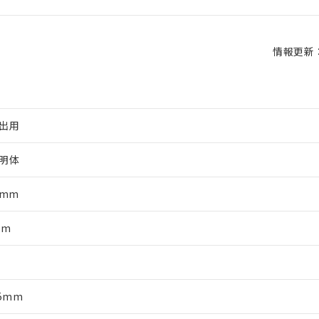
情報更新：2
出用
明体
5mm
mm
軸
85mm