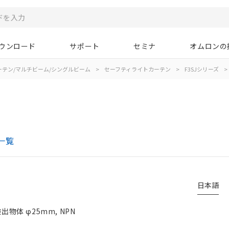
ウンロード
サポート
セミナ
オムロンの
ーテン/マルチビーム/シングルビーム
>
セーフティライトカーテン
>
F3SJシリーズ
>
一覧
日本語
出物体 φ25mm, NPN