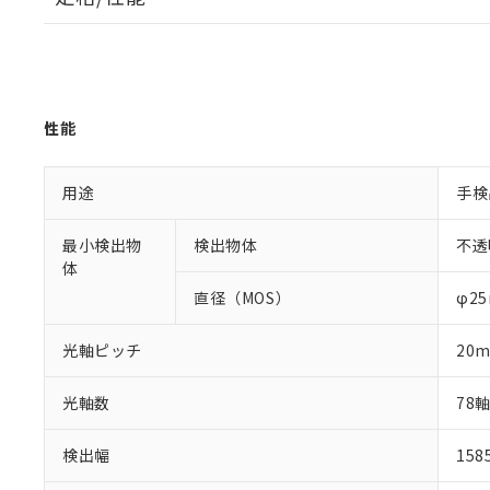
性能
用途
手検
最小検出物
検出物体
不透
体
直径（MOS）
φ2
光軸ピッチ
20
光軸数
78
検出幅
15