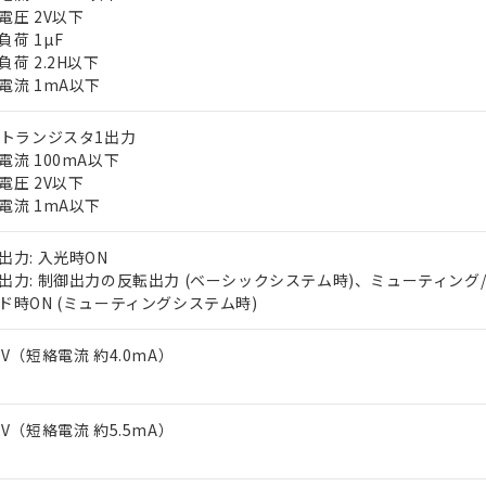
電圧 2V以下
負荷 1µF
負荷 2.2H以下
電流 1mA以下
Nトランジスタ1出力
電流 100mA以下
電圧 2V以下
 RoHS指令（10物質）の非含有に対応した製品が提供可能な商品です
電流 1mA以下
oHS指令（10物質）の非含有に対応した製品に切り替える予定のある
 RoHS指令（10物質）の非含有に非対応の商品で、対応品を出す予
出力: 入光時ON
 RoHS指令（10物質）の非含有の対応状況を調査中または確認中の
出力: 制御出力の反転出力 (ベーシックシステム時)、ミューティング
ンス料など無形物で、有害物質有無と関係のない商品です。
ド時ON (ミューティングシステム時)
○×表
より、非含有部品としていたものが、含有品と判明した場合などやむ
みいただき、同意のうえご利用ください。
3V（短絡電流 約4.0mA）
材料含有率が中国RoHSの基準値以下であることを示します。
材料含有率が中国RoHSの基準値を超えていることを示します。
、当社制御機器事業取扱商品の当社在庫状況および標準価格(税抜)
ら貴社製品のうち、外国為替および外国貿易法に定める商品（以下｢
質）：
す。当社販売部門へお問い合わせください。
 水銀(Hg) 1000ppm以下、 カドミウム(Cd) 100ppm以下、
たは国外への提供する場合は、日本国政府の輸出許可(または役務取
000ppm以下、ポリ臭化ビフェニル類(PBB) 1000ppm以下、ポリ臭化ジフェニルエーテル類(P
3V（短絡電流 約5.5mA）
事業取扱商品の中には、本サービスの対象外となる商品もあること
手続きをとります。
キシル) (DEHP)(別名：DOP) 1000ppm以下、フタル酸ブチルベンジル（BBP） 100
(GB/T26572)：
以下、フタル酸ジイソブチル (DIBP) 1000ppm以下
び標準価格照会結果は、記載している更新日時点での社内データに
物を破棄する場合は、完全に破砕するなど、違法に輸出されないよ
(水銀) : 1000ppm、 Cd(カドミウム) : 100ppm、
業用監視および制御機器に対する適用除外項目は除く。
覧された時点での実際の在庫および標準価格とは異なる場合がある
1000ppm、 PBBs(ポリ臭化ビフェニル類) : 1000ppm、 PBDEs(ポリ臭化ジフェニルエーテル類
物質については閾値を超える意図的な使用がないことを確認しています。