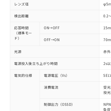
レンズ径
φ5
検出距離
0.2
応答時間
ON→OFF
15
（標準モー
ド）
OFF→ON
70
光源
赤外L
電源投入後立ち上がり時間
2s
電気的仕様
電源電圧（Vs）
SEL
消費電流
受光
投光
制御出力（OSSD）
NP
負荷