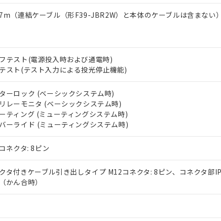
7m（連結ケーブル（形F39-JBR2W）と本体のケーブルは含まない
フテスト(電源投入時および通電時)
テスト(テスト入力による投光停止機能)
ターロック (ベーシックシステム時)
リレーモニタ (ベーシックシステム時)
ーティング (ミューティングシステム時)
バーライド (ミューティングシステム時)
2コネクタ: 8ピン
クタ付きケーブル引き出しタイプ M12コネクタ: 8ピン、コネクタ部IP
（かん合時）