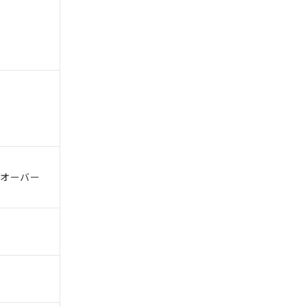
。
商品です。
定はありません。
商品です。
/オーバー
を得ず変更すること
を提供させていただ
規制貨物等」とい
引許可)を取得する
BDE) 1000ppm以下、
をご了承ください。
0ppm以下、フタル酸ジブチ
基づき作成されるも
う必要な手段を講じ
ことをご了承くださ
) : 1000ppm、