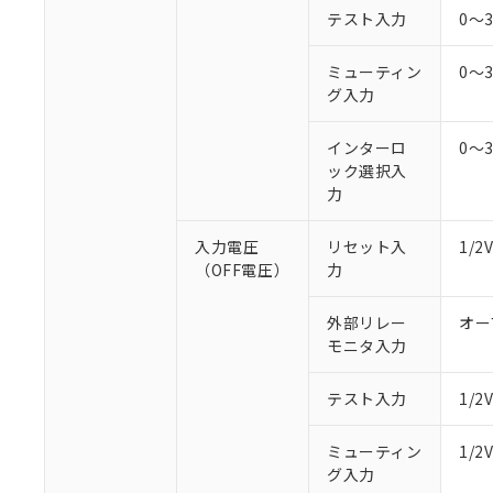
○
一定数以
DBP(フタル酸ジブチル) :
い。
当社は貴社製
テスト入力
0～
DEHP(フタル酸ビス(2-エ
正式な納期状
置等に一切使
当社販売員に
※2 対応予定月
△
一定数に
当社は、貴社
ミューティン
0～
オムロン制御
また当社は、
※2 環境保護使
グ入力
在庫状況およ
部品在庫の切り替
たしません。
－
在庫なし
す。
「ｅ」：有害物質
機器販売
インターロ
0～
マイパーツ機
「10」：通常の
ック選択入
ている必要が
味します。
空
受注生産
力
お客様が当ウ
※3 非含有証明
「－」：未確認で
白
が、当社の製
さい。
入力電圧
リセット入
1/
下記の非含有証明
※当社の共同
（OFF電圧）
力
いる法人を指
EU RoHS指令（
51物質の非含有証
外部リレー
オー
※本証明書は発行
モニタ入力
また、RoHS指
混在することから
テスト入力
1/
既に当社にて対応
り割愛しておりま
ミューティン
1/
グ入力