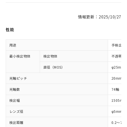
情報更新：2025/10/27
性能
用途
手検出用
最小検出物体
検出物体
不透明体
直径（MOS）
φ25mm
光軸ピッチ
20mm
光軸数
74軸
検出幅
1505mm
レンズ径
φ5mm
検出距離
0.2～7m