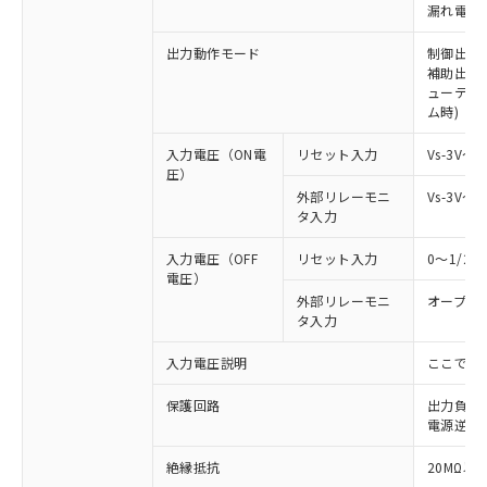
漏れ電流 
出力動作モード
制御出力:
補助出力:
ューティ
ム時)
入力電圧（ON電
リセット入力
Vs-3V～
圧）
外部リレーモニ
Vs-3V～
タ入力
入力電圧（OFF
リセット入力
0～1/2
電圧）
外部リレーモニ
オープン
タ入力
※1 対応状況
入力電圧説明
ここでの
対応済み：EU RoHS指令（10物質）の
保護回路
出力負荷
非含有に対応した製品が提供可能な商品で
電源逆接
す。
対応予定：EU RoHS指令（10物質）の非含
絶縁抵抗
20MΩ以上
ご利用条件
有に対応した製品に切り替える予定のある