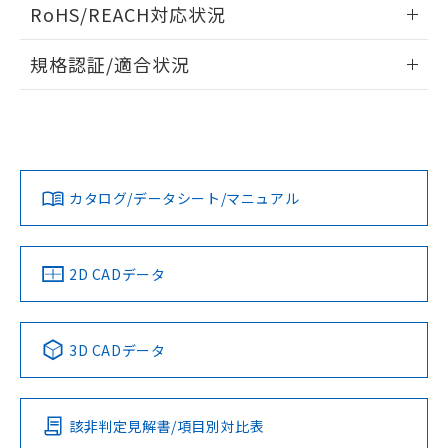
RoHS/REACH対応状況
情報更新：2026/7/29
規格認証/適合状況
EU RoHS
注意事項・凡例
UL認証
CSA認証
CEマーキング適合
Yes
Yes
Yes
対応状況
対応予定月
※1
※2
カタログ/データシート/マニュアル
対応済み
LR型式承認
DNV型式承認
BV型式承認
KR型式承
（イギリス
（ノルウェー
（フランス
（韓国
船舶規格）
船舶規格）
船舶規格）
船舶規格
中国 RoHS
注意事項・凡例
2D CADデータ
No
No
No
No
中国 RoHS表
※1 ※2
3D CADデータ
この製品の規格認証/適合状況ページへ
Pb
Hg
Cd
Cr(VI)
その他の認証はこちらのページからご検索ください
該非判定見解書/項目別対比表
X
O
O
O