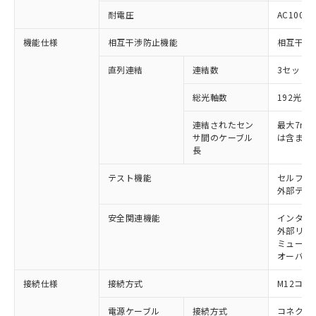
商品です。
耐電圧
AC1000V
対応予定なし：EU RoHS指令（10物質）の
以下の条件をお読みいただき、同意のうえ
非含有に非対応の商品で、対応品を出す予
機能仕様
相互干渉防止機能
相互干渉
ご利用ください。
定はありません。
調査・確認中：EU RoHS指令（10物質）の
直列連結
連結数
3セットま
本サービスは、当社制御機器事業取扱
※1 中国RoHS○×表
非含有の対応状況を調査中または確認中の
商品の当社在庫状況および標準価格
総光軸数
192光軸
商品です。
(税抜)を提供させていただくもので
「○」：最大均質材料含有率が中国RoHSの
非該当品：ライセンス料など無形物で、有
す。
連結されたセン
最大7m（
基準値以下であることを示します。
害物質有無と関係のない商品です。
当社制御機器事業取扱商品の中には、
サ間のケーブル
は含まな
「×」：最大均質材料含有率が中国RoHSの
仕入先様の事情により、非含有部品として
本サービスの対象外となる商品もある
長
基準値を超えていることを示します。
いたものが、含有品と判明した場合などや
当社は、これら貴社製品のうち、外国
ことをご了承ください。
「－」：未確認です。当社販売部門へお問
むを得ず変更することがあります。
為替および外国貿易法に定める商品
テスト機能
セルフテ
在庫状況および標準価格照会結果は、
い合わせください。
（以下｢規制貨物等」という）を輸出
外部テス
記載している更新日時点での社内デー
*EU RoHS指令（10物質）：
または国外への提供する場合は、日本
記
タに基づき作成されるものであり、閲
説明
鉛(Pb) 1000ppm以下、 水銀(Hg) 1000ppm以下、 カド
*中国RoHS10物質の基準値 (GB/T26572)：
安全関連機能
インター
国政府の輸出許可(または役務取引許
号
覧された時点での実際の在庫および標
ミウム(Cd) 100ppm以下、
Pb(鉛) :1000ppm、 Hg(水銀) : 1000ppm、 Cd(カドミウ
外部リレ
可)を取得するなどの必要な手続きを
六価クロム(Cr(Ⅵ)) 1000ppm以下、ポリ臭化ビフェニル
ム) : 100ppm、
準価格とは異なる場合があることをご
ミューテ
類(PBB) 1000ppm以下、ポリ臭化ジフェニルエーテル類
Cr(Ⅵ)(六価クロム) : 1000ppm、 PBBs(ポリ臭化ビフェ
とります。
了承ください。
オーバー
(PBDE) 1000ppm以下、フタル酸ビス(2-エチルヘキシ
○
一定数以上の在庫あり
ニル類) : 1000ppm、 PBDEs(ポリ臭化ジフェニルエーテ
当社は規制貨物を破棄する場合は、完
ル) (DEHP)(別名：DOP) 1000ppm以下、フタル酸ブチ
正式な納期状況および標準価格はお客
ル類) : 1000ppm、
ルベンジル（BBP） 1000ppm以下、フタル酸ジブチル
全に破砕するなど、違法に輸出されな
DBP(フタル酸ジブチル) : 1000ppm、 DIBP(フタル酸ジ
様のお取引先、またはお客様担当のオ
接続仕様
接続方式
M12コネ
（DBP） 1000ppm以下、フタル酸ジイソブチル
イソブチル) : 1000ppm、 BBP(フタル酸ブチルベンジ
△
一定数には満たないが在庫あり
いよう必要な手段を講じます。
ムロン制御機器販売店・当社販売員に
(DIBP) 1000ppm以下
ル) : 1000ppm、
当社は貴社製品を、核兵器、ミサイ
但し、RoHS指令で産業用監視および制御機器に対する
電源ケーブル
接続方式
コネクタ付
DEHP(フタル酸ビス(2-エチルヘキシル)) : 1000ppm
ご相談ください。