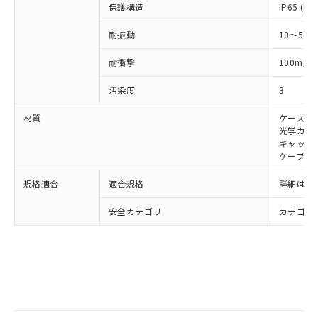
また、RoHS指令のフタル酸エステル類４
保護構造
IP65 (IE
物質の対応では、対応完了までの期間は出
荷製品に未対応品が混在することから備考
耐振動
10～55H
欄に対応日を記載しておりました。
既に当社にて対応品への在庫切替を完了
2
耐衝撃
100m/s
していることから、特段のことがない限
汚染度
3
り、2022年1月12日より割愛しておりま
す。
材質
ケース: 
光学カバー
キャップ:
ケーブル:
規格適合
適合規格
詳細はカ
安全カテゴリ
カテゴリ 