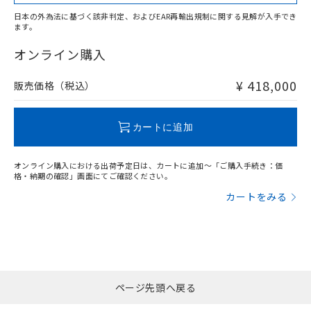
日本の外為法に基づく該非判定、およびEAR再輸出規制に関する見解が入手でき
ます。
"対応済み"や非含有の記載がされた商品であっても、流通
在庫等で未対応品が混在する可能性があります。
オンライン購入
非含有品が必要な際は、弊社営業部門もしくは販売店へお
問い合わせください。
¥ 418,000
販売価格（税込）
この製品のRoHS/REACH対応状況ページへ
カートに追加
オンライン購入における出荷予定日は、カートに追加～「ご購入手続き：価
格・納期の確認」画面にてご確認ください。
カートをみる
ページ先頭へ戻る