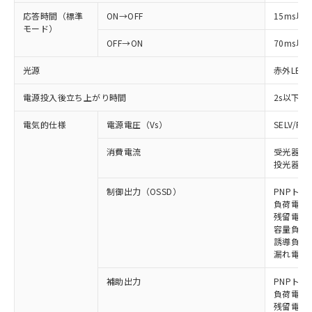
応答時間（標準
ON→OFF
15ms以
モード）
OFF→ON
70ms以
光源
赤外LED (
電源投入後立ち上がり時間
2s以下
電気的仕様
電源電圧（Vs）
SELV/P
消費電流
受光器: 
投光器: 
制御出力（OSSD）
PNPトラ
負荷電流 
残留電圧 
容量負荷 
誘導負荷 
漏れ電流 
補助出力
PNPトラ
負荷電流 
残留電圧 