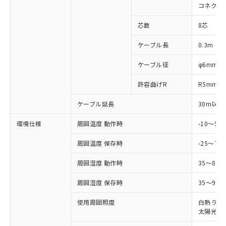
適用除外項目は除く。
ル、化学兵器、生物兵器またはその他
コネクタ
－
在庫なし(最新の在庫状況につ
オムロン制御機器販売店や当社販売拠
フタル酸エステル類の４物質については閾値を超える意
武器並びにこれらの製造装置等に一切
いては、お客様のお取引先、ま
図的な使用がないことを確認しています。
点は「
販売ネットワーク
」をご確認
※2 環境保護使用期限
芯数
8芯
使用いたしません。
たはお客様担当のオムロン制御
ください。
当社は、貴社製品を第三者に販売する
機器販売店・当社販売員にご確
在庫状況および標準価格結果を当社の
ケーブル長
0.3m
※2 対応予定月
「ｅ」：有害物質（10物質）のすべてが基
場合は、上記1、2および3の内容を当
認ください)
事前の承諾なく第三者に漏洩または開
準値以下であることを示します。
該第三者に通知します。また当社は、
示しないようお願いします。
ケーブル径
φ6mm
部品在庫の切り替え状況などにより、予定
「10」：通常の使用状況下において有害物
販売先および販売に係わる関係者が違
マイパーツ機能（部品リスト作成サー
空
受注生産機種、また在庫状況の
月が前後することがあります。
質が外部に漏えいし、環境に深刻な影響を
法に輸出するおそれがある場合は、取
ビス）をご利用いただくには、I-Web
白
情報を公開していない機種
許容曲げR
R5mm
及ぼさない年数を意味します。
り引きをいたしません。
メンバーズにご登録されている必要が
「－」：未確認です。当社販売部門へお問
あります。
ケーブル延長
30m以下
い合わせください。
お客様が当ウェブサイト上で当社にご
※3 非含有証明書ダウンロード
環境仕様
周囲温度 動作時
-10～5
登録された部品リストについて、当社
および当社の共同利用者が、当社の製
下記の非含有証明書をダウンロードするこ
周囲温度 保存時
-25～70
品・サービスに関するお客様との取
とができます。
合意する
キャンセル
引・商談に必要な範囲で利用すること
周囲湿度 動作時
35～85
をご了承ください。
EU RoHS指令（10物質）の非含有証明書
※当社の共同利用者とは、
"個人情報
周囲湿度 保存時
35～95%
51物質の非含有証明書（当社基準）
の共同利用に関して"
の「1.共同利
※本証明書は発行日時点で非含有を証明す
用者の範囲」に記載されている法人を
使用周囲照度
白熱ランプ:
るもので、過去に遡って非含有を証明する
指します。
太陽光: 1
ものではありません。