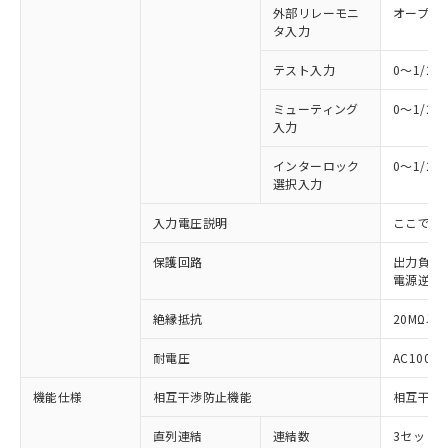
外部リレーモニ
オープン
タ入力
テスト入力
0～1/2
ミューティング
0～1/2
入力
インターロック
0～1/2
選択入力
入力電圧説明
ここでの
保護回路
出力負荷
電源逆接
絶縁抵抗
20MΩ以上
耐電圧
AC1000V
機能仕様
相互干渉防止機能
相互干渉
※1 対応状況
直列連結
連結数
3セットま