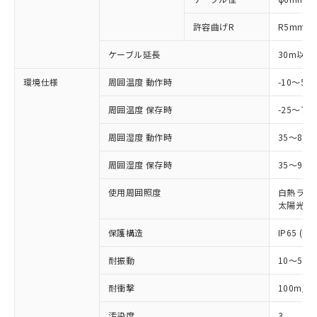
とります。
了承ください。
(PBDE) 1000ppm以下、フタル酸ビス(2-エチルヘキシ
○
一定数以上の在庫あり
ニル類) : 1000ppm、 PBDEs(ポリ臭化ジフェニルエーテ
当社は規制貨物を破棄する場合は、完
ル) (DEHP)(別名：DOP) 1000ppm以下、フタル酸ブチ
正式な納期状況および標準価格はお客
ル類) : 1000ppm、
許容曲げR
R5mm
ルベンジル（BBP） 1000ppm以下、フタル酸ジブチル
全に破砕するなど、違法に輸出されな
DBP(フタル酸ジブチル) : 1000ppm、 DIBP(フタル酸ジ
様のお取引先、またはお客様担当のオ
（DBP） 1000ppm以下、フタル酸ジイソブチル
イソブチル) : 1000ppm、 BBP(フタル酸ブチルベンジ
△
一定数には満たないが在庫あり
いよう必要な手段を講じます。
ムロン制御機器販売店・当社販売員に
(DIBP) 1000ppm以下
ル) : 1000ppm、
ケーブル延長
30m以下
当社は貴社製品を、核兵器、ミサイ
但し、RoHS指令で産業用監視および制御機器に対する
DEHP(フタル酸ビス(2-エチルヘキシル)) : 1000ppm
ご相談ください。
適用除外項目は除く。
ル、化学兵器、生物兵器またはその他
－
在庫なし(最新の在庫状況につ
オムロン制御機器販売店や当社販売拠
フタル酸エステル類の４物質については閾値を超える意
環境仕様
周囲温度 動作時
-10～5
武器並びにこれらの製造装置等に一切
いては、お客様のお取引先、ま
図的な使用がないことを確認しています。
点は「
販売ネットワーク
」をご確認
※2 環境保護使用期限
使用いたしません。
たはお客様担当のオムロン制御
ください。
周囲温度 保存時
-25～70
当社は、貴社製品を第三者に販売する
機器販売店・当社販売員にご確
在庫状況および標準価格結果を当社の
※2 対応予定月
「ｅ」：有害物質（10物質）のすべてが基
場合は、上記1、2および3の内容を当
認ください)
周囲湿度 動作時
35～85
事前の承諾なく第三者に漏洩または開
準値以下であることを示します。
該第三者に通知します。また当社は、
示しないようお願いします。
部品在庫の切り替え状況などにより、予定
「10」：通常の使用状況下において有害物
販売先および販売に係わる関係者が違
周囲湿度 保存時
35～95%
マイパーツ機能（部品リスト作成サー
空
受注生産機種、また在庫状況の
月が前後することがあります。
質が外部に漏えいし、環境に深刻な影響を
法に輸出するおそれがある場合は、取
ビス）をご利用いただくには、I-Web
白
情報を公開していない機種
及ぼさない年数を意味します。
使用周囲照度
白熱ランプ:
り引きをいたしません。
メンバーズにご登録されている必要が
太陽光: 1
「－」：未確認です。当社販売部門へお問
あります。
い合わせください。
お客様が当ウェブサイト上で当社にご
保護構造
IP65 (IE
※3 非含有証明書ダウンロード
登録された部品リストについて、当社
および当社の共同利用者が、当社の製
耐振動
10～55H
下記の非含有証明書をダウンロードするこ
品・サービスに関するお客様との取
とができます。
合意する
キャンセル
引・商談に必要な範囲で利用すること
2
耐衝撃
100m/s
をご了承ください。
EU RoHS指令（10物質）の非含有証明書
汚染度
3