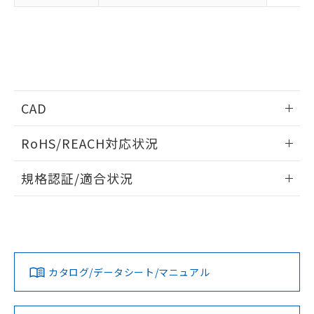
CAD
ログイン/会員登録いただくと、CADデータをダウンロー
RoHS/REACH対応状況
ドすることができます。
情報更新：2026/7/29
規格認証/適合状況
ログイン/会員登録
EU RoHS
注意事項・凡例
UL認証
CSA認証
CEマーキング
Yes
Yes
Yes
対応状況
対応予定月
※1
※2
ダウンロードデータをご利用いただく前に、以下を必ずお読
みください。
カタログ/データシート/マニュアル
対応済み
ソフトウェアの使用条件
LR型式承認
DNV型式承認
BV型式承認
KR型式承
（イギリス
（ノルウェー
（フランス
（韓国