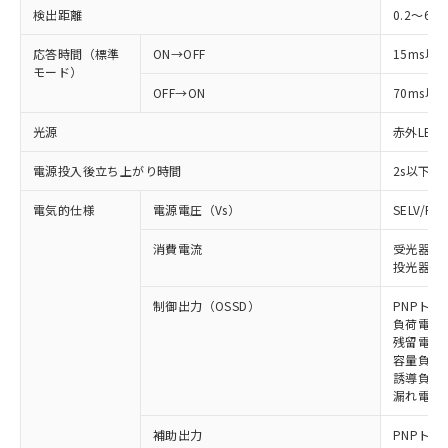
検出距離
0.2～6m
応答時間（標準
ON→OFF
15ms以
モード）
OFF→ON
70ms以
光源
赤外LED (
電源投入後立ち上がり時間
2s以下
電気的仕様
電源電圧（Vs）
SELV/P
消費電流
受光器: 
投光器: 
制御出力（OSSD）
PNPトラ
負荷電流 
残留電圧 
容量負荷 
誘導負荷 
漏れ電流 
補助出力
PNPトラ