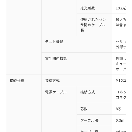
対応済み：EU RoHS指令（10物質）の
非含有に対応した製品が提供可能な商品で
総光軸数
192光軸
す。
連結されたセン
最大7m（
対応予定：EU RoHS指令（10物質）の非含
ご利用条件
サ間のケーブル
は含まな
有に対応した製品に切り替える予定のある
長
商品です。
対応予定なし：EU RoHS指令（10物質）の
テスト機能
セルフテ
以下の条件をお読みいただき、同意のうえ
非含有に非対応の商品で、対応品を出す予
外部テス
ご利用ください。
定はありません。
調査・確認中：EU RoHS指令（10物質）の
安全関連機能
外部リレ
本サービスは、当社制御機器事業取扱
※1 中国RoHS○×表
非含有の対応状況を調査中または確認中の
ミューテ
商品の当社在庫状況および標準価格
オーバー
商品です。
(税抜)を提供させていただくもので
「○」：最大均質材料含有率が中国RoHSの
非該当品：ライセンス料など無形物で、有
す。
接続仕様
接続方式
M12コネ
基準値以下であることを示します。
害物質有無と関係のない商品です。
当社制御機器事業取扱商品の中には、
「×」：最大均質材料含有率が中国RoHSの
仕入先様の事情により、非含有部品として
本サービスの対象外となる商品もある
電源ケーブル
接続方式
コネクタ付
基準値を超えていることを示します。
いたものが、含有品と判明した場合などや
当社は、これら貴社製品のうち、外国
ことをご了承ください。
コネクタ
「－」：未確認です。当社販売部門へお問
むを得ず変更することがあります。
為替および外国貿易法に定める商品
在庫状況および標準価格照会結果は、
い合わせください。
（以下｢規制貨物等」という）を輸出
芯数
8芯
記載している更新日時点での社内デー
*EU RoHS指令（10物質）：
または国外への提供する場合は、日本
記
タに基づき作成されるものであり、閲
説明
鉛(Pb) 1000ppm以下、 水銀(Hg) 1000ppm以下、 カド
*中国RoHS10物質の基準値 (GB/T26572)：
国政府の輸出許可(または役務取引許
ケーブル長
0.3m
号
覧された時点での実際の在庫および標
ミウム(Cd) 100ppm以下、
Pb(鉛) :1000ppm、 Hg(水銀) : 1000ppm、 Cd(カドミウ
可)を取得するなどの必要な手続きを
六価クロム(Cr(Ⅵ)) 1000ppm以下、ポリ臭化ビフェニル
ム) : 100ppm、
準価格とは異なる場合があることをご
類(PBB) 1000ppm以下、ポリ臭化ジフェニルエーテル類
Cr(Ⅵ)(六価クロム) : 1000ppm、 PBBs(ポリ臭化ビフェ
ケーブル径
φ6mm