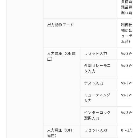
負荷電流 
残留電圧 
漏れ電流 
出力動作モード
制御出力:
補助出力:
ューティ
ム時)
入力電圧（ON電
リセット入力
Vs-3V～
圧）
外部リレーモニ
Vs-3V～
タ入力
テスト入力
Vs-3V～
ミューティング
Vs-3V～
入力
インターロック
Vs-3V～
選択入力
入力電圧（OFF
リセット入力
0～1/2
電圧）