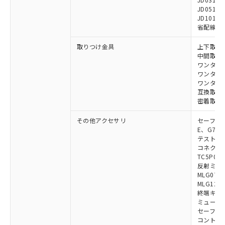
JD0510B
JD1010B
省配線コネク
取りつけ金具
上下取付金具
中間取付金具
ワンタッチ金
ワンタッチM
ワンタッチM
互換取付金具
密着取付金具
その他アクセサリ
セーフティリ
E、G7S-3
テストロッド
コネクタ中
TC5P01、
反射ミラー:
MLG0711
MLG1219
終端キャップ
ミューティ
セーフティ
コントロー