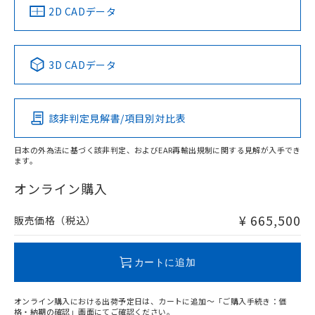
船舶規格）
船舶規格）
船舶規格）
船舶規格
中国 RoHS
注意事項・凡例
2D CADデータ
No
No
No
No
中国 RoHS表
※1 ※2
3D CADデータ
この製品の規格認証/適合状況ページへ
Pb
Hg
Cd
Cr(VI)
その他の認証はこちらのページからご検索ください
該非判定見解書/項目別対比表
X
O
O
O
日本の外為法に基づく該非判定、およびEAR再輸出規制に関する見解が入手でき
ます。
"対応済み"や非含有の記載がされた商品であっても、流通
在庫等で未対応品が混在する可能性があります。
オンライン購入
非含有品が必要な際は、弊社営業部門もしくは販売店へお
問い合わせください。
¥ 665,500
販売価格（税込）
この製品のRoHS/REACH対応状況ページへ
カートに追加
オンライン購入における出荷予定日は、カートに追加～「ご購入手続き：価
格・納期の確認」画面にてご確認ください。