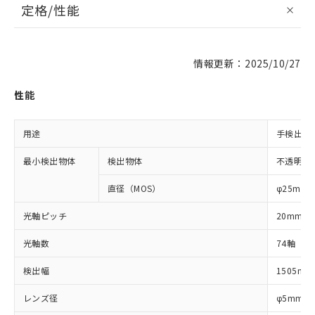
定格/性能
情報更新：2025/10/27
性能
用途
手検出・
最小検出物体
検出物体
不透明体
直径（MOS）
φ25mm
光軸ピッチ
20mm
光軸数
74軸
検出幅
1505mm
レンズ径
φ5mm