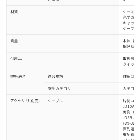
※当社の共同利用者とは、
"個人情報
51物質の非含有証明書（当社基準）
の共同利用に関して"
の「1.共同利
※本証明書は発行日時点で非含有を証明す
材質
ケース: 
用者の範囲」に記載されている法人を
るもので、過去に遡って非含有を証明する
光学カバー
指します。
キャップ:
ものではありません。
ケーブル:
また、RoHS指令のフタル酸エステル類４
物質の対応では、対応完了までの期間は出
質量
本体: 約2.
荷製品に未対応品が混在することから備考
梱包状態: 
欄に対応日を記載しておりました。
既に当社にて対応品への在庫切替を完了
付属品
取扱説明
していることから、特段のことがない限
クイックイ
り、2022年1月12日より割愛しておりま
す。
規格適合
適合規格
詳細はカ
安全カテゴリ
カテゴリ 
アクセサリ(別売)
ケーブル
片側コネクタ
JD10A、F
両側コネクタ
JD3B、F3
F39-JD2
直列連結ケー
省配線用ケー
JD0310B