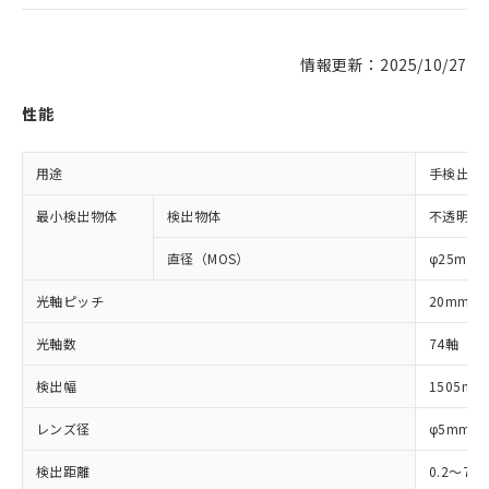
情報更新：2025/10/27
性能
用途
手検出用
最小検出物体
検出物体
不透明体
直径（MOS）
φ25mm
光軸ピッチ
20mm
光軸数
74軸
検出幅
1505mm
レンズ径
φ5mm
検出距離
0.2～7m