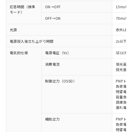
応答時間（標準
ON→OFF
15ms以
モード）
OFF→ON
70ms以
光源
赤外LED (
電源投入後立ち上がり時間
2s以下
電気的仕様
電源電圧（Vs）
SELV/P
消費電流
受光器: 
投光器: 
制御出力（OSSD）
PNPトラ
負荷電流 
残留電圧 
容量負荷 
誘導負荷 
漏れ電流 
補助出力
PNPトラ
負荷電流 
残留電圧 