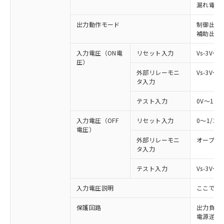
漏れ電流 
出力動作モード
制御出力:
補助出力
入力電圧（ON電
リセット入力
Vs-3V～
圧）
外部リレーモニ
Vs-3V～
タ入力
テスト入力
0V～1/
入力電圧（OFF
リセット入力
0～1/2
電圧）
外部リレーモニ
オープン
タ入力
テスト入力
Vs-3V～
入力電圧説明
ここでの
保護回路
出力負荷
電源逆接