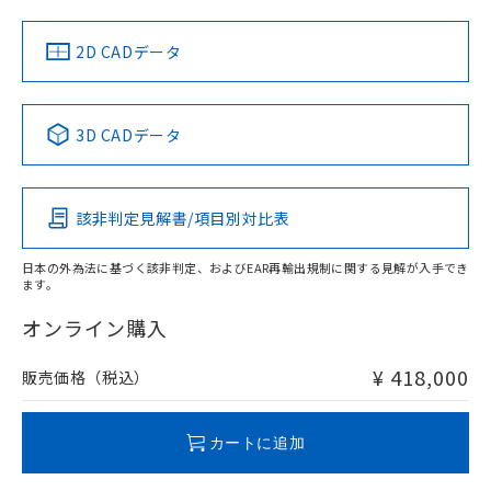
LR型式承認
DNV型式承認
BV型式承認
KR型式承
（イギリス
（ノルウェー
（フランス
（韓国
船舶規格）
船舶規格）
船舶規格）
船舶規格
中国 RoHS
注意事項・凡例
2D CADデータ
No
No
No
No
中国 RoHS表
※1 ※2
3D CADデータ
この製品の規格認証/適合状況ページへ
Pb
Hg
Cd
Cr(VI)
その他の認証はこちらのページからご検索ください
該非判定見解書/項目別対比表
X
O
O
O
日本の外為法に基づく該非判定、およびEAR再輸出規制に関する見解が入手でき
ます。
"対応済み"や非含有の記載がされた商品であっても、流通
在庫等で未対応品が混在する可能性があります。
オンライン購入
非含有品が必要な際は、弊社営業部門もしくは販売店へお
問い合わせください。
¥ 418,000
販売価格（税込）
この製品のRoHS/REACH対応状況ページへ
カートに追加