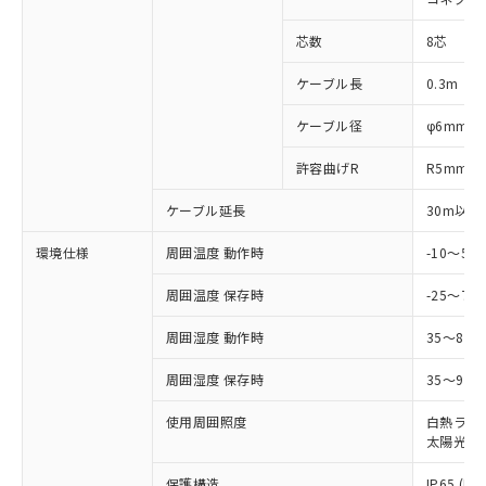
※1 中国RoHS○×表
非含有の対応状況を調査中または確認中の
商品の当社在庫状況および標準価格
商品です。
(税抜)を提供させていただくもので
芯数
8芯
「○」：最大均質材料含有率が中国RoHSの
非該当品：ライセンス料など無形物で、有
す。
基準値以下であることを示します。
害物質有無と関係のない商品です。
ケーブル長
0.3m
当社制御機器事業取扱商品の中には、
「×」：最大均質材料含有率が中国RoHSの
仕入先様の事情により、非含有部品として
本サービスの対象外となる商品もある
基準値を超えていることを示します。
いたものが、含有品と判明した場合などや
当社は、これら貴社製品のうち、外国
ケーブル径
φ6mm
ことをご了承ください。
「－」：未確認です。当社販売部門へお問
むを得ず変更することがあります。
為替および外国貿易法に定める商品
在庫状況および標準価格照会結果は、
い合わせください。
許容曲げR
R5mm
（以下｢規制貨物等」という）を輸出
記載している更新日時点での社内デー
*EU RoHS指令（10物質）：
または国外への提供する場合は、日本
記
タに基づき作成されるものであり、閲
説明
鉛(Pb) 1000ppm以下、 水銀(Hg) 1000ppm以下、 カド
*中国RoHS10物質の基準値 (GB/T26572)：
ケーブル延長
30m以下
国政府の輸出許可(または役務取引許
号
覧された時点での実際の在庫および標
ミウム(Cd) 100ppm以下、
Pb(鉛) :1000ppm、 Hg(水銀) : 1000ppm、 Cd(カドミウ
可)を取得するなどの必要な手続きを
六価クロム(Cr(Ⅵ)) 1000ppm以下、ポリ臭化ビフェニル
ム) : 100ppm、
準価格とは異なる場合があることをご
環境仕様
周囲温度 動作時
-10～5
類(PBB) 1000ppm以下、ポリ臭化ジフェニルエーテル類
Cr(Ⅵ)(六価クロム) : 1000ppm、 PBBs(ポリ臭化ビフェ
とります。
了承ください。
(PBDE) 1000ppm以下、フタル酸ビス(2-エチルヘキシ
○
一定数以上の在庫あり
ニル類) : 1000ppm、 PBDEs(ポリ臭化ジフェニルエーテ
当社は規制貨物を破棄する場合は、完
ル) (DEHP)(別名：DOP) 1000ppm以下、フタル酸ブチ
正式な納期状況および標準価格はお客
ル類) : 1000ppm、
周囲温度 保存時
-25～70
ルベンジル（BBP） 1000ppm以下、フタル酸ジブチル
全に破砕するなど、違法に輸出されな
DBP(フタル酸ジブチル) : 1000ppm、 DIBP(フタル酸ジ
様のお取引先、またはお客様担当のオ
（DBP） 1000ppm以下、フタル酸ジイソブチル
イソブチル) : 1000ppm、 BBP(フタル酸ブチルベンジ
△
一定数には満たないが在庫あり
いよう必要な手段を講じます。
ムロン制御機器販売店・当社販売員に
(DIBP) 1000ppm以下
周囲湿度 動作時
35～85
ル) : 1000ppm、
当社は貴社製品を、核兵器、ミサイ
但し、RoHS指令で産業用監視および制御機器に対する
DEHP(フタル酸ビス(2-エチルヘキシル)) : 1000ppm
ご相談ください。
適用除外項目は除く。
ル、化学兵器、生物兵器またはその他
－
在庫なし(最新の在庫状況につ
周囲湿度 保存時
35～95%
オムロン制御機器販売店や当社販売拠
フタル酸エステル類の４物質については閾値を超える意
武器並びにこれらの製造装置等に一切
いては、お客様のお取引先、ま
図的な使用がないことを確認しています。
点は「
販売ネットワーク
」をご確認
※2 環境保護使用期限
使用いたしません。
使用周囲照度
白熱ランプ:
たはお客様担当のオムロン制御
ください。
太陽光: 1
当社は、貴社製品を第三者に販売する
機器販売店・当社販売員にご確
在庫状況および標準価格結果を当社の
※2 対応予定月
「ｅ」：有害物質（10物質）のすべてが基
場合は、上記1、2および3の内容を当
認ください)
事前の承諾なく第三者に漏洩または開
保護構造
IP65 (IE