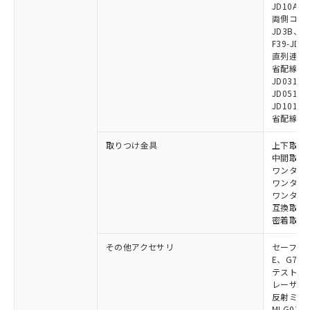
JD10A、F
り、2022年1月12日より割愛しておりま
両側コネクタ
す。
JD3B、F3
F39-JD2
直列連結ケー
省配線用ケー
JD0310B
JD0510B
JD1010B
省配線コネク
取りつけ金具
上下取付金具
中間取付金具
ワンタッチ金
ワンタッチM
ワンタッチM
互換取付金具
密着取付金具
その他アクセサリ
セーフティリ
E、G7S-3
テストロッド
レーザポイン
反射ミラー:
MLG0711