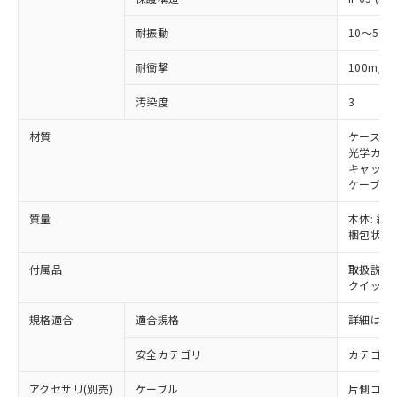
準値以下であることを示します。
該第三者に通知します。また当社は、
示しないようお願いします。
部品在庫の切り替え状況などにより、予定
「10」：通常の使用状況下において有害物
販売先および販売に係わる関係者が違
マイパーツ機能（部品リスト作成サー
空
受注生産機種、また在庫状況の
耐振動
10～55H
月が前後することがあります。
質が外部に漏えいし、環境に深刻な影響を
法に輸出するおそれがある場合は、取
ビス）をご利用いただくには、I-Web
白
情報を公開していない機種
及ぼさない年数を意味します。
り引きをいたしません。
メンバーズにご登録されている必要が
2
耐衝撃
100m/s
「－」：未確認です。当社販売部門へお問
あります。
い合わせください。
お客様が当ウェブサイト上で当社にご
汚染度
3
※3 非含有証明書ダウンロード
登録された部品リストについて、当社
材質
ケース: 
および当社の共同利用者が、当社の製
下記の非含有証明書をダウンロードするこ
光学カバー
品・サービスに関するお客様との取
とができます。
キャップ:
合意する
キャンセル
引・商談に必要な範囲で利用すること
ケーブル:
をご了承ください。
EU RoHS指令（10物質）の非含有証明書
※当社の共同利用者とは、
"個人情報
質量
本体: 約2.
51物質の非含有証明書（当社基準）
の共同利用に関して"
の「1.共同利
梱包状態: 
※本証明書は発行日時点で非含有を証明す
用者の範囲」に記載されている法人を
るもので、過去に遡って非含有を証明する
指します。
付属品
取扱説明
ものではありません。
クイックイ
また、RoHS指令のフタル酸エステル類４
物質の対応では、対応完了までの期間は出
規格適合
適合規格
詳細はカ
荷製品に未対応品が混在することから備考
欄に対応日を記載しておりました。
安全カテゴリ
カテゴリ 
既に当社にて対応品への在庫切替を完了
アクセサリ(別売)
ケーブル
片側コネクタ
していることから、特段のことがない限