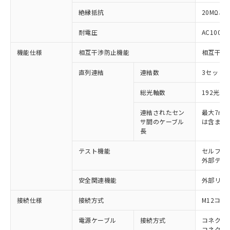
絶縁抵抗
20MΩ以上
耐電圧
AC1000V
機能仕様
相互干渉防止機能
相互干渉
直列連結
連結数
3セットま
総光軸数
192光軸
※1 対応状況
連結されたセン
最大7m（
サ間のケーブル
は含まな
対応済み：EU RoHS指令（10物質）の
長
非含有に対応した製品が提供可能な商品で
す。
テスト機能
セルフテ
対応予定：EU RoHS指令（10物質）の非含
外部テス
ご利用条件
有に対応した製品に切り替える予定のある
商品です。
安全関連機能
外部リレ
対応予定なし：EU RoHS指令（10物質）の
以下の条件をお読みいただき、同意のうえ
接続仕様
非含有に非対応の商品で、対応品を出す予
接続方式
M12コネ
ご利用ください。
定はありません。
電源ケーブル
接続方式
コネクタ付
調査・確認中：EU RoHS指令（10物質）の
本サービスは、当社制御機器事業取扱
コネクタ