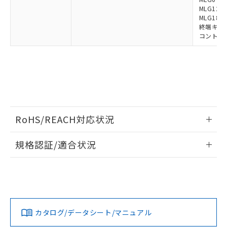
MLG1219
MLG1830
終端キャップ
コントロー
RoHS/REACH対応状況
情報更新：2026/7/29
規格認証/適合状況
EU RoHS
注意事項・凡例
UL認証
CSA認証
CEマーキング
Yes
Yes
Yes
対応状況
対応予定月
※1
※2
カタログ/データシート/マニュアル
対応済み