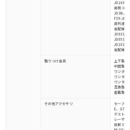
JD10A、F
り、2022年1月12日より割愛しておりま
両側コネクタ
す。
JD3B、F3
F39-JD2
直列連結ケー
省配線用ケー
JD0310B
JD0510B
JD1010B
省配線コネク
取りつけ金具
上下取付金具
中間取付金具
ワンタッチ金
ワンタッチM
ワンタッチM
互換取付金具
密着取付金具
その他アクセサリ
セーフティリ
E、G7S-3
テストロッド
レーザポイン
反射ミラー:
MLG0711