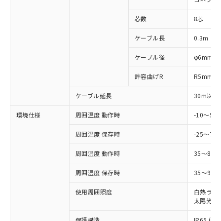
※1 中国RoHS○×表
非含有の対応状況を調査中または確認中の
商品の当社在庫状況および標準価格
商品です。
(税抜)を提供させていただくもので
芯数
8芯
「○」：最大均質材料含有率が中国RoHSの
非該当品：ライセンス料など無形物で、有
す。
基準値以下であることを示します。
害物質有無と関係のない商品です。
ケーブル長
0.3m
当社制御機器事業取扱商品の中には、
「×」：最大均質材料含有率が中国RoHSの
仕入先様の事情により、非含有部品として
本サービスの対象外となる商品もある
基準値を超えていることを示します。
いたものが、含有品と判明した場合などや
当社は、これら貴社製品のうち、外国
ケーブル径
φ6mm
ことをご了承ください。
「－」：未確認です。当社販売部門へお問
むを得ず変更することがあります。
為替および外国貿易法に定める商品
在庫状況および標準価格照会結果は、
い合わせください。
許容曲げR
R5mm
（以下｢規制貨物等」という）を輸出
記載している更新日時点での社内デー
*EU RoHS指令（10物質）：
または国外への提供する場合は、日本
記
タに基づき作成されるものであり、閲
説明
鉛(Pb) 1000ppm以下、 水銀(Hg) 1000ppm以下、 カド
*中国RoHS10物質の基準値 (GB/T26572)：
ケーブル延長
30m以下
国政府の輸出許可(または役務取引許
号
覧された時点での実際の在庫および標
ミウム(Cd) 100ppm以下、
Pb(鉛) :1000ppm、 Hg(水銀) : 1000ppm、 Cd(カドミウ
可)を取得するなどの必要な手続きを
六価クロム(Cr(Ⅵ)) 1000ppm以下、ポリ臭化ビフェニル
ム) : 100ppm、
準価格とは異なる場合があることをご
環境仕様
周囲温度 動作時
-10～5
類(PBB) 1000ppm以下、ポリ臭化ジフェニルエーテル類
Cr(Ⅵ)(六価クロム) : 1000ppm、 PBBs(ポリ臭化ビフェ
とります。
了承ください。
(PBDE) 1000ppm以下、フタル酸ビス(2-エチルヘキシ
○
一定数以上の在庫あり
ニル類) : 1000ppm、 PBDEs(ポリ臭化ジフェニルエーテ
当社は規制貨物を破棄する場合は、完
ル) (DEHP)(別名：DOP) 1000ppm以下、フタル酸ブチ
正式な納期状況および標準価格はお客
ル類) : 1000ppm、
周囲温度 保存時
-25～70
ルベンジル（BBP） 1000ppm以下、フタル酸ジブチル
全に破砕するなど、違法に輸出されな
DBP(フタル酸ジブチル) : 1000ppm、 DIBP(フタル酸ジ
様のお取引先、またはお客様担当のオ
（DBP） 1000ppm以下、フタル酸ジイソブチル
イソブチル) : 1000ppm、 BBP(フタル酸ブチルベンジ
△
一定数には満たないが在庫あり
いよう必要な手段を講じます。
ムロン制御機器販売店・当社販売員に
(DIBP) 1000ppm以下
周囲湿度 動作時
35～85
ル) : 1000ppm、
当社は貴社製品を、核兵器、ミサイ
但し、RoHS指令で産業用監視および制御機器に対する
DEHP(フタル酸ビス(2-エチルヘキシル)) : 1000ppm
ご相談ください。
適用除外項目は除く。
ル、化学兵器、生物兵器またはその他
－
在庫なし(最新の在庫状況につ
周囲湿度 保存時
35～95%
オムロン制御機器販売店や当社販売拠
フタル酸エステル類の４物質については閾値を超える意
武器並びにこれらの製造装置等に一切
いては、お客様のお取引先、ま
図的な使用がないことを確認しています。
点は「
販売ネットワーク
」をご確認
※2 環境保護使用期限
使用いたしません。
使用周囲照度
白熱ランプ:
たはお客様担当のオムロン制御
ください。
太陽光: 1
当社は、貴社製品を第三者に販売する
機器販売店・当社販売員にご確
在庫状況および標準価格結果を当社の
※2 対応予定月
「ｅ」：有害物質（10物質）のすべてが基
場合は、上記1、2および3の内容を当
認ください)
事前の承諾なく第三者に漏洩または開
保護構造
IP65 (IE