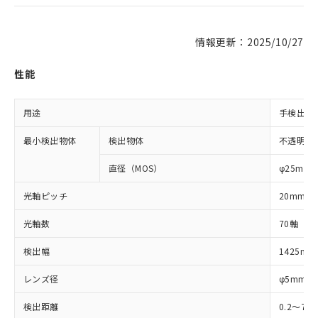
情報更新：2025/10/27
性能
用途
手検出用
最小検出物体
検出物体
不透明体
直径（MOS）
φ25mm
光軸ピッチ
20mm
光軸数
70軸
検出幅
1425mm
レンズ径
φ5mm
検出距離
0.2～7m