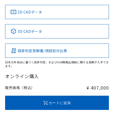
LR型式承認
DNV型式承認
BV型式承認
KR型式承
（イギリス
（ノルウェー
（フランス
（韓国
船舶規格）
船舶規格）
船舶規格）
船舶規格
中国 RoHS
注意事項・凡例
2D CADデータ
No
No
No
No
中国 RoHS表
※1 ※2
3D CADデータ
この製品の規格認証/適合状況ページへ
Pb
Hg
Cd
Cr(VI)
その他の認証はこちらのページからご検索ください
該非判定見解書/項目別対比表
X
O
O
O
日本の外為法に基づく該非判定、およびEAR再輸出規制に関する見解が入手でき
ます。
"対応済み"や非含有の記載がされた商品であっても、流通
在庫等で未対応品が混在する可能性があります。
オンライン購入
非含有品が必要な際は、弊社営業部門もしくは販売店へお
問い合わせください。
¥ 407,000
販売価格（税込）
この製品のRoHS/REACH対応状況ページへ
カートに追加