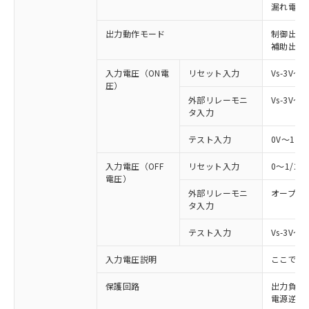
漏れ電流 
出力動作モード
制御出力:
補助出力
入力電圧（ON電
リセット入力
Vs-3V～
圧）
外部リレーモニ
Vs-3V～
タ入力
テスト入力
0V～1/
入力電圧（OFF
リセット入力
0～1/2
電圧）
外部リレーモニ
オープン
タ入力
テスト入力
Vs-3V～
入力電圧説明
ここでの
保護回路
出力負荷
電源逆接