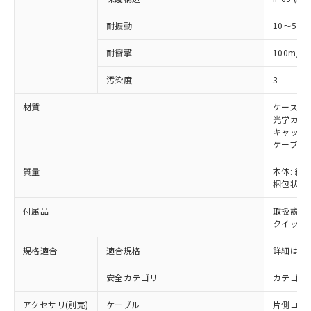
準値以下であることを示します。
該第三者に通知します。また当社は、
示しないようお願いします。
部品在庫の切り替え状況などにより、予定
「10」：通常の使用状況下において有害物
販売先および販売に係わる関係者が違
マイパーツ機能（部品リスト作成サー
空
受注生産機種、また在庫状況の
耐振動
10～55H
月が前後することがあります。
質が外部に漏えいし、環境に深刻な影響を
法に輸出するおそれがある場合は、取
ビス）をご利用いただくには、I-Web
白
情報を公開していない機種
及ぼさない年数を意味します。
り引きをいたしません。
メンバーズにご登録されている必要が
2
耐衝撃
100m/s
「－」：未確認です。当社販売部門へお問
あります。
い合わせください。
お客様が当ウェブサイト上で当社にご
汚染度
3
※3 非含有証明書ダウンロード
登録された部品リストについて、当社
材質
ケース: 
および当社の共同利用者が、当社の製
下記の非含有証明書をダウンロードするこ
光学カバー
品・サービスに関するお客様との取
とができます。
キャップ:
合意する
キャンセル
引・商談に必要な範囲で利用すること
ケーブル:
をご了承ください。
EU RoHS指令（10物質）の非含有証明書
※当社の共同利用者とは、
"個人情報
質量
本体: 約2.
51物質の非含有証明書（当社基準）
の共同利用に関して"
の「1.共同利
梱包状態: 
※本証明書は発行日時点で非含有を証明す
用者の範囲」に記載されている法人を
るもので、過去に遡って非含有を証明する
指します。
付属品
取扱説明
ものではありません。
クイックイ
また、RoHS指令のフタル酸エステル類４
物質の対応では、対応完了までの期間は出
規格適合
適合規格
詳細はカ
荷製品に未対応品が混在することから備考
欄に対応日を記載しておりました。
安全カテゴリ
カテゴリ 
既に当社にて対応品への在庫切替を完了
アクセサリ(別売)
ケーブル
片側コネクタ
していることから、特段のことがない限