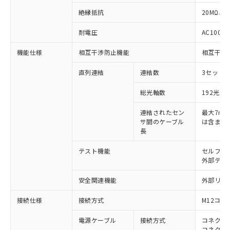
絶縁抵抗
20MΩ以上
耐電圧
AC1000V
機能仕様
相互干渉防止機能
相互干渉
直列連結
連結数
3セットま
総光軸数
192光軸
※1 対応状況
連結されたセン
最大7m（
サ間のケーブル
は含まな
対応済み：EU RoHS指令（10物質）の
長
非含有に対応した製品が提供可能な商品で
す。
テスト機能
セルフテ
対応予定：EU RoHS指令（10物質）の非含
外部テス
ご利用条件
有に対応した製品に切り替える予定のある
商品です。
安全関連機能
外部リレ
対応予定なし：EU RoHS指令（10物質）の
以下の条件をお読みいただき、同意のうえ
接続仕様
非含有に非対応の商品で、対応品を出す予
接続方式
M12コネ
ご利用ください。
定はありません。
電源ケーブル
接続方式
コネクタ付
調査・確認中：EU RoHS指令（10物質）の
本サービスは、当社制御機器事業取扱
コネクタ