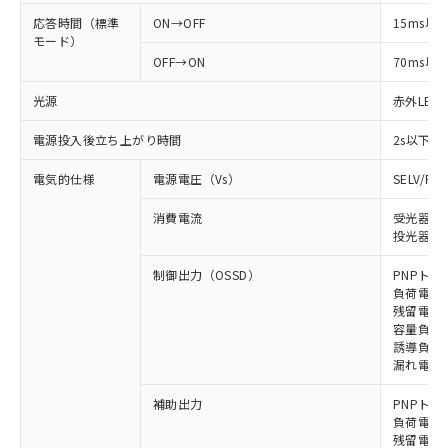
応答時間（標準
ON→OFF
15ms以
モード）
OFF→ON
70ms以
光源
赤外LED (
電源投入後立ち上がり時間
2s以下
電気的仕様
電源電圧（Vs）
SELV/P
消費電流
受光器: 
投光器: 
制御出力（OSSD）
PNPトラ
負荷電流 
残留電圧 
容量負荷 
誘導負荷 
漏れ電流 
補助出力
PNPトラ
負荷電流 
残留電圧 