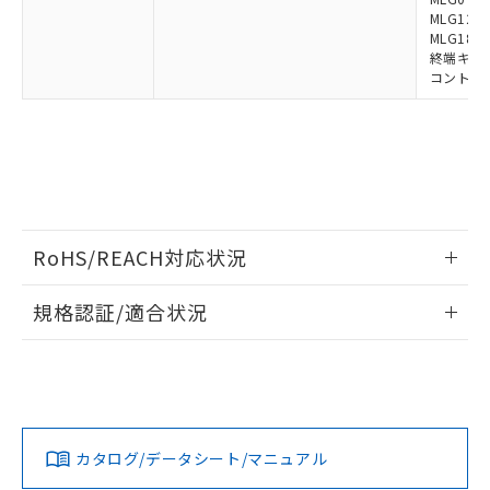
MLG1219
MLG1830
終端キャップ
コントロー
RoHS/REACH対応状況
情報更新：2026/7/29
規格認証/適合状況
EU RoHS
注意事項・凡例
UL認証
CSA認証
CEマーキング
Yes
Yes
Yes
対応状況
対応予定月
※1
※2
カタログ/データシート/マニュアル
対応済み