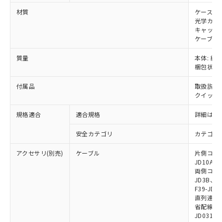
※本証明書は発行日時点で非含有を証明す
用者の範囲」に記載されている法人を
るもので、過去に遡って非含有を証明する
材質
ケース: 
指します。
光学カバー
ものではありません。
キャップ:
また、RoHS指令のフタル酸エステル類４
ケーブル:
物質の対応では、対応完了までの期間は出
荷製品に未対応品が混在することから備考
質量
本体: 約2.
欄に対応日を記載しておりました。
梱包状態: 
既に当社にて対応品への在庫切替を完了
していることから、特段のことがない限
付属品
取扱説明
り、2022年1月12日より割愛しておりま
クイックイ
す。
規格適合
適合規格
詳細はカ
安全カテゴリ
カテゴリ 
アクセサリ(別売)
ケーブル
片側コネクタ
JD10A、F
両側コネクタ
JD3B、F3
F39-JD2
直列連結ケー
省配線用ケー
JD0310B