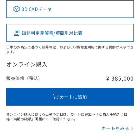
中国 RoHS表
※1 ※2
3D CADデータ
この製品の規格認証/適合状況ページへ
Pb
Hg
Cd
Cr(VI)
その他の認証はこちらのページからご検索ください
該非判定見解書/項目別対比表
X
O
O
O
日本の外為法に基づく該非判定、およびEAR再輸出規制に関する見解が入手でき
ます。
"対応済み"や非含有の記載がされた商品であっても、流通
在庫等で未対応品が混在する可能性があります。
オンライン購入
非含有品が必要な際は、弊社営業部門もしくは販売店へお
問い合わせください。
¥ 385,000
販売価格（税込）
この製品のRoHS/REACH対応状況ページへ
カートに追加
オンライン購入における出荷予定日は、カートに追加～「ご購入手続き：価
格・納期の確認」画面にてご確認ください。
カートをみる