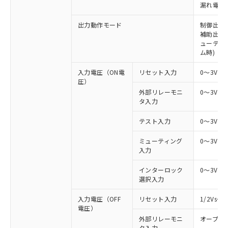
漏れ電流 
出力動作モード
制御出力:
補助出力:
ューティ
ム時)
入力電圧（ON電
リセット入力
0～3V（
圧）
外部リレーモニ
0～3V（
タ入力
テスト入力
0～3V（
ミューティング
0～3V（
入力
インターロック
0～3V（
選択入力
入力電圧（OFF
リセット入力
1/2Vs
電圧）
外部リレーモニ
オープン
タ入力