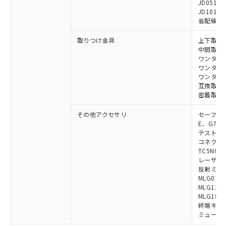
JD0510B
JD1010B
省配線コネク
取りつけ金具
上下取付金具
中間取付金具
ワンタッチ金
ワンタッチM
ワンタッチM
互換取付金具
密着取付金具
その他アクセサリ
セーフティリ
E、G7S-3
テストロッド
コネクタ中
TC5N01、
レーザポイン
反射ミラー:
MLG0711
MLG1219
MLG1830
終端キャップ
ミューティ