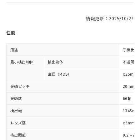
情報更新：2025/10/27
性能
用途
手検出用
最小検出物体
検出物体
不透明体
直径（MOS）
φ25mm
光軸ピッチ
20mm
光軸数
66軸
検出幅
1345mm
レンズ径
φ5mm
検出距離
0.2～7m