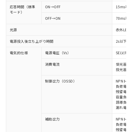
応答時間（標準
ON→OFF
15ms以
モード）
OFF→ON
70ms以
光源
赤外LED (
電源投入後立ち上がり時間
2s以下
電気的仕様
電源電圧（Vs）
SELV/P
消費電流
受光器: 
投光器: 
制御出力（OSSD）
NPNトラ
負荷電流 
残留電圧 
容量負荷 
誘導負荷 
漏れ電流 
補助出力
NPNトラ
負荷電流 
残留電圧 