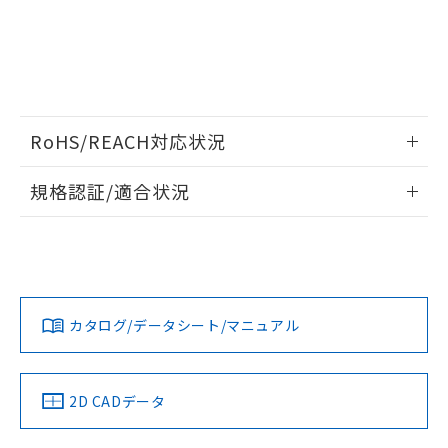
RoHS/REACH対応状況
情報更新：2026/7/29
規格認証/適合状況
EU RoHS
注意事項・凡例
UL認証
CSA認証
CEマーキング
Yes
Yes
Yes
対応状況
対応予定月
※1
※2
カタログ/データシート/マニュアル
対応済み
LR型式承認
DNV型式承認
BV型式承認
KR型式承
（イギリス
（ノルウェー
（フランス
（韓国
船舶規格）
船舶規格）
船舶規格）
船舶規格
中国 RoHS
注意事項・凡例
2D CADデータ
No
No
No
No