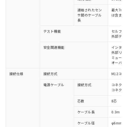
す。
対応予定：EU RoHS指令（10物質）の非含
連結されたセン
最大7m（
ご利用条件
サ間のケーブル
は含まな
有に対応した製品に切り替える予定のある
長
商品です。
対応予定なし：EU RoHS指令（10物質）の
テスト機能
セルフテ
以下の条件をお読みいただき、同意のうえ
非含有に非対応の商品で、対応品を出す予
外部テス
ご利用ください。
定はありません。
調査・確認中：EU RoHS指令（10物質）の
安全関連機能
インター
本サービスは、当社制御機器事業取扱
※1 中国RoHS○×表
非含有の対応状況を調査中または確認中の
外部リレ
商品の当社在庫状況および標準価格
商品です。
ミューテ
(税抜)を提供させていただくもので
「○」：最大均質材料含有率が中国RoHSの
オーバー
非該当品：ライセンス料など無形物で、有
す。
基準値以下であることを示します。
害物質有無と関係のない商品です。
当社制御機器事業取扱商品の中には、
接続仕様
接続方式
M12コネ
「×」：最大均質材料含有率が中国RoHSの
仕入先様の事情により、非含有部品として
本サービスの対象外となる商品もある
基準値を超えていることを示します。
いたものが、含有品と判明した場合などや
当社は、これら貴社製品のうち、外国
ことをご了承ください。
電源ケーブル
接続方式
コネクタ付
「－」：未確認です。当社販売部門へお問
むを得ず変更することがあります。
為替および外国貿易法に定める商品
コネクタ
在庫状況および標準価格照会結果は、
い合わせください。
（以下｢規制貨物等」という）を輸出
記載している更新日時点での社内デー
*EU RoHS指令（10物質）：
または国外への提供する場合は、日本
芯数
8芯
記
タに基づき作成されるものであり、閲
説明
鉛(Pb) 1000ppm以下、 水銀(Hg) 1000ppm以下、 カド
*中国RoHS10物質の基準値 (GB/T26572)：
国政府の輸出許可(または役務取引許
号
覧された時点での実際の在庫および標
ミウム(Cd) 100ppm以下、
Pb(鉛) :1000ppm、 Hg(水銀) : 1000ppm、 Cd(カドミウ
ケーブル長
0.3m
可)を取得するなどの必要な手続きを
六価クロム(Cr(Ⅵ)) 1000ppm以下、ポリ臭化ビフェニル
ム) : 100ppm、
準価格とは異なる場合があることをご
類(PBB) 1000ppm以下、ポリ臭化ジフェニルエーテル類
Cr(Ⅵ)(六価クロム) : 1000ppm、 PBBs(ポリ臭化ビフェ
とります。
了承ください。
(PBDE) 1000ppm以下、フタル酸ビス(2-エチルヘキシ
○
一定数以上の在庫あり
ニル類) : 1000ppm、 PBDEs(ポリ臭化ジフェニルエーテ
ケーブル径
φ6mm
当社は規制貨物を破棄する場合は、完
ル) (DEHP)(別名：DOP) 1000ppm以下、フタル酸ブチ
正式な納期状況および標準価格はお客
ル類) : 1000ppm、