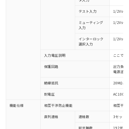
テスト入力
1/2Vs
ミューティング
1/2Vs
入力
インターロック
1/2Vs
選択入力
入力電圧説明
ここでの
保護回路
出力負荷
電源逆接
絶縁抵抗
20MΩ以上
耐電圧
AC1000V
機能仕様
相互干渉防止機能
相互干渉
※1 対応状況
直列連結
連結数
3セットま
対応済み：EU RoHS指令（10物質）の
非含有に対応した製品が提供可能な商品で
総光軸数
192光軸