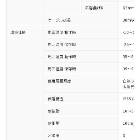
ルベンジル（BBP） 1000ppm以下、フタル酸ジブチル
全に破砕するなど、違法に輸出されな
DBP(フタル酸ジブチル) : 1000ppm、 DIBP(フタル酸ジ
様のお取引先、またはお客様担当のオ
（DBP） 1000ppm以下、フタル酸ジイソブチル
許容曲げR
R5mm
イソブチル) : 1000ppm、 BBP(フタル酸ブチルベンジ
△
一定数には満たないが在庫あり
いよう必要な手段を講じます。
ムロン制御機器販売店・当社販売員に
(DIBP) 1000ppm以下
ル) : 1000ppm、
当社は貴社製品を、核兵器、ミサイ
但し、RoHS指令で産業用監視および制御機器に対する
DEHP(フタル酸ビス(2-エチルヘキシル)) : 1000ppm
ご相談ください。
ケーブル延長
30m以下
適用除外項目は除く。
ル、化学兵器、生物兵器またはその他
－
在庫なし(最新の在庫状況につ
オムロン制御機器販売店や当社販売拠
フタル酸エステル類の４物質については閾値を超える意
武器並びにこれらの製造装置等に一切
いては、お客様のお取引先、ま
図的な使用がないことを確認しています。
点は「
販売ネットワーク
」をご確認
環境仕様
周囲温度 動作時
-10～5
※2 環境保護使用期限
使用いたしません。
たはお客様担当のオムロン制御
ください。
当社は、貴社製品を第三者に販売する
機器販売店・当社販売員にご確
周囲温度 保存時
-25～70
在庫状況および標準価格結果を当社の
※2 対応予定月
「ｅ」：有害物質（10物質）のすべてが基
場合は、上記1、2および3の内容を当
認ください)
事前の承諾なく第三者に漏洩または開
準値以下であることを示します。
該第三者に通知します。また当社は、
周囲湿度 動作時
35～85
示しないようお願いします。
部品在庫の切り替え状況などにより、予定
「10」：通常の使用状況下において有害物
販売先および販売に係わる関係者が違
マイパーツ機能（部品リスト作成サー
空
受注生産機種、また在庫状況の
月が前後することがあります。
質が外部に漏えいし、環境に深刻な影響を
周囲湿度 保存時
35～95%
法に輸出するおそれがある場合は、取
ビス）をご利用いただくには、I-Web
白
情報を公開していない機種
及ぼさない年数を意味します。
り引きをいたしません。
メンバーズにご登録されている必要が
使用周囲照度
白熱ランプ:
「－」：未確認です。当社販売部門へお問
あります。
太陽光: 1
い合わせください。
お客様が当ウェブサイト上で当社にご
※3 非含有証明書ダウンロード
登録された部品リストについて、当社
保護構造
IP65 (IE
および当社の共同利用者が、当社の製
下記の非含有証明書をダウンロードするこ
品・サービスに関するお客様との取
耐振動
10～55H
とができます。
合意する
キャンセル
引・商談に必要な範囲で利用すること
2
耐衝撃
100m/s
をご了承ください。
EU RoHS指令（10物質）の非含有証明書
※当社の共同利用者とは、
"個人情報
51物質の非含有証明書（当社基準）
汚染度
3
の共同利用に関して"
の「1.共同利