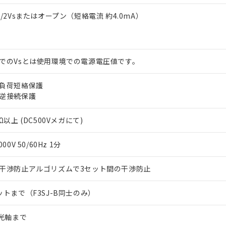
1/2Vsまたはオープン（短絡電流 約4.0mA）
でのVsとは使用環境での電源電圧値です。
負荷短絡保護
逆接続保護
Ω以上 (DC500Vメガにて)
000V 50/60Hz 1分
干渉防止アルゴリズムで3セット間の干渉防止
ットまで（F3SJ-B同士のみ）
2光軸まで