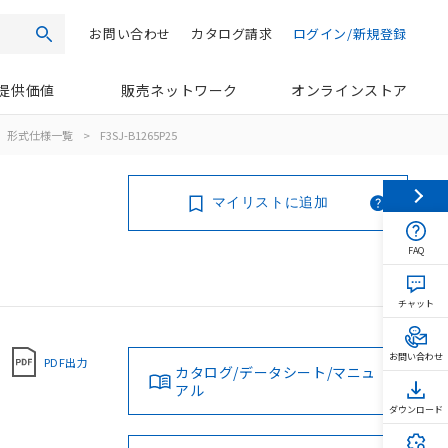
お問い合わせ
カタログ請求
ログイン/新規登録
検索
提供価値
販売ネットワーク
オンラインストア
形式仕様一覧
>
F3SJ-B1265P25
マイリストに追加
FAQ
チャット
お問い合わせ
PDF出力
カタログ/データシート/マニュ
アル
ダウンロード