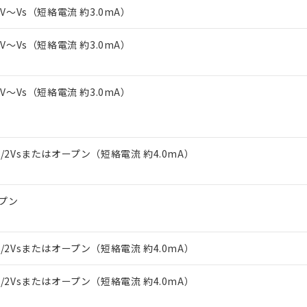
上の在庫あり
 1000ppm、 DIBP(フタル酸ジイソブチル) : 1000ppm、 BBP(フタル酸ブチルベンジル) :
品を、核兵器、ミサイル、化学兵器、生物兵器またはその他武器並
-3V～Vs（短絡電流 約3.0mA）
チルヘキシル)) : 1000ppm
況および標準価格はお客様のお取引先、またはお客様担当のオムロ
用いたしません。
ご相談ください。
は満たないが在庫あり
製品を第三者に販売する場合は、上記1、2および3の内容を当該第
-3V～Vs（短絡電流 約3.0mA）
機器販売店や当社販売拠点は「
販売ネットワーク
」をご確認くだ
販売先および販売に係わる関係者が違法に輸出するおそれがある場
用期限
び標準価格結果を当社の事前の承諾なく第三者に漏洩または開示し
え状況などにより、予定月が前後することがあります。
(最新の在庫状況については、お客様のお取引先、またはお客様担当
（10物質）のすべてが基準値以下であることを示します。
店・当社販売員にご確認ください)
-3V～Vs（短絡電流 約3.0mA）
能（部品リスト作成サービス）をご利用いただくには、I-Webメン
使用状況下において有害物質が外部に漏えいし、環境に深刻な影響を
あります。
機種、また在庫状況の情報を公開していない機種
ェブサイト上で当社にご登録された部品リストについて、当社およ
書ダウンロード
す。当社販売部門へお問い合わせください。
品・サービスに関するお客様との取引・商談に必要な範囲で利用す
合意する
キャンセル
1/2Vsまたはオープン（短絡電流 約4.0mA）
書をダウンロードすることができます。
利用者とは、
"個人情報の共同利用に関して"
の「1.共同利用者の
します。
10物質）の非含有証明書
明書（当社基準）
プン
日時点で非含有を証明するもので、過去に遡って非含有を証明するも
令のフタル酸エステル類４物質の対応では、対応完了までの期間は出
備考欄に対応日を記載しておりました。
1/2Vsまたはオープン（短絡電流 約4.0mA）
品への在庫切替を完了していることから、特段のことがない限り、20
す。
1/2Vsまたはオープン（短絡電流 約4.0mA）