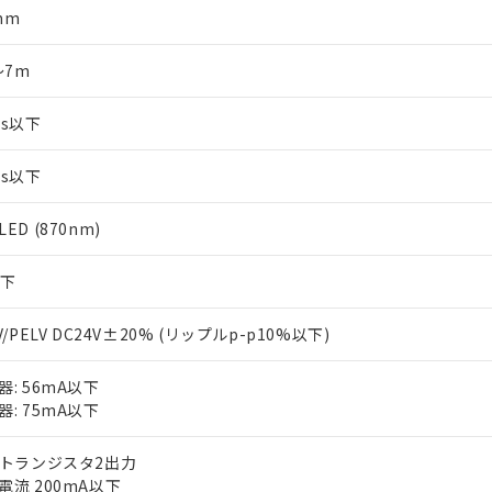
mm
～7m
ms以下
ms以下
ED (870nm)
以下
V/PELV DC24V±20% (リップルp-p10%以下)
器: 56mA以下
器: 75mA以下
Pトランジスタ2出力
電流 200mA以下