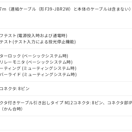
7m（連結ケーブル（形F39-JBR2W）と本体のケーブルは含まない
フテスト(電源投入時および通電時)
テスト(テスト入力による投光停止機能)
ターロック (ベーシックシステム時)
リレーモニタ (ベーシックシステム時)
ーティング (ミューティングシステム時)
バーライド (ミューティングシステム時)
2コネクタ: 8ピン
クタ付きケーブル引き出しタイプ M12コネクタ: 8ピン、コネクタ部IP
（かん合時）