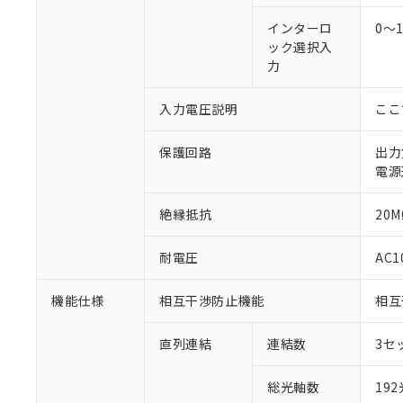
インターロ
0～
ック選択入
力
入力電圧説明
ここ
保護回路
出力
電源
絶縁抵抗
20M
耐電圧
AC1
機能仕様
相互干渉防止機能
相互
直列連結
連結数
3セ
総光軸数
19