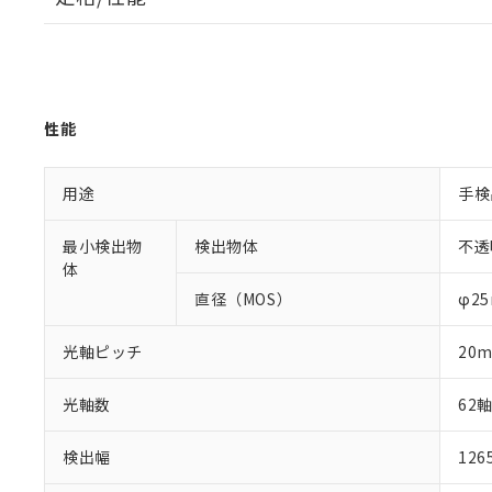
性能
用途
手検
最小検出物
検出物体
不透
体
直径（MOS）
φ2
光軸ピッチ
20
光軸数
62
検出幅
12