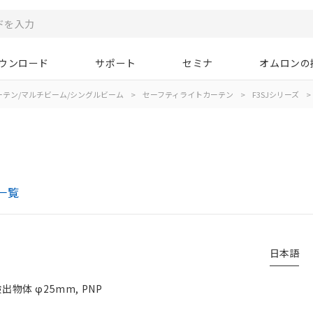
ウンロード
サポート
セミナ
オムロンの
ーテン/マルチビーム/シングルビーム
>
セーフティライトカーテン
>
F3SJシリーズ
>
一覧
日本語
物体 φ25mm, PNP