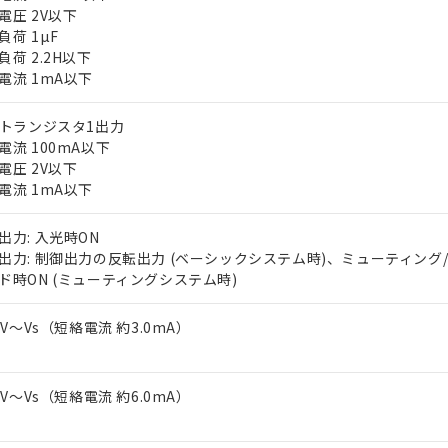
電圧 2V以下
負荷 1µF
負荷 2.2H以下
電流 1mA以下
Pトランジスタ1出力
電流 100mA以下
電圧 2V以下
 RoHS指令（10物質）の非含有に対応した製品が提供可能な商品です
電流 1mA以下
oHS指令（10物質）の非含有に対応した製品に切り替える予定のある
 RoHS指令（10物質）の非含有に非対応の商品で、対応品を出す予
出力: 入光時ON
 RoHS指令（10物質）の非含有の対応状況を調査中または確認中の
出力: 制御出力の反転出力 (ベーシックシステム時)、ミューティング
ンス料など無形物で、有害物質有無と関係のない商品です。
ド時ON (ミューティングシステム時)
○×表
より、非含有部品としていたものが、含有品と判明した場合などやむ
みいただき、同意のうえご利用ください。
-3V～Vs（短絡電流 約3.0mA）
材料含有率が中国RoHSの基準値以下であることを示します。
材料含有率が中国RoHSの基準値を超えていることを示します。
、当社制御機器事業取扱商品の当社在庫状況および標準価格(税抜)
ら貴社製品のうち、外国為替および外国貿易法に定める商品（以下｢
質）：
す。当社販売部門へお問い合わせください。
 水銀(Hg) 1000ppm以下、 カドミウム(Cd) 100ppm以下、
たは国外への提供する場合は、日本国政府の輸出許可(または役務取
000ppm以下、ポリ臭化ビフェニル類(PBB) 1000ppm以下、ポリ臭化ジフェニルエーテル類(P
-3V～Vs（短絡電流 約6.0mA）
事業取扱商品の中には、本サービスの対象外となる商品もあること
手続きをとります。
キシル) (DEHP)(別名：DOP) 1000ppm以下、フタル酸ブチルベンジル（BBP） 100
(GB/T26572)：
以下、フタル酸ジイソブチル (DIBP) 1000ppm以下
び標準価格照会結果は、記載している更新日時点での社内データに
物を破棄する場合は、完全に破砕するなど、違法に輸出されないよ
(水銀) : 1000ppm、 Cd(カドミウム) : 100ppm、
業用監視および制御機器に対する適用除外項目は除く。
覧された時点での実際の在庫および標準価格とは異なる場合がある
1000ppm、 PBBs(ポリ臭化ビフェニル類) : 1000ppm、 PBDEs(ポリ臭化ジフェニルエーテル類
物質については閾値を超える意図的な使用がないことを確認しています。