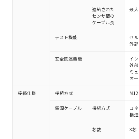
連結された
最大
センサ間の
ケーブル長
テスト機能
セル
外部
安全関連機能
イン
外部
ミュ
オー
接続仕様
接続方式
M1
電源ケーブル
接続方式
コネ
構造
芯数
8芯