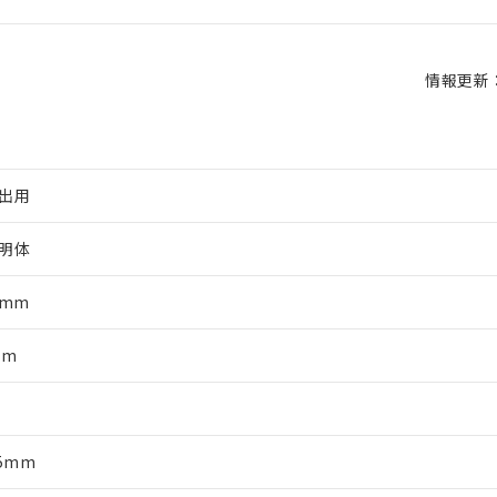
情報更新：2
出用
明体
5mm
mm
軸
65mm