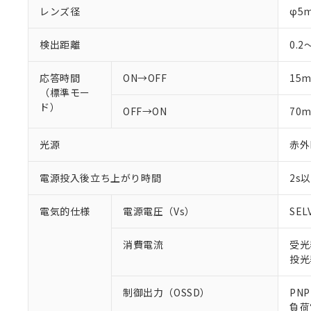
レンズ径
φ5
検出距離
0.2
応答時間
ON→OFF
15
（標準モー
ド）
OFF→ON
70
光源
赤外L
電源投入後立ち上がり時間
2s
電気的仕様
電源電圧（Vs）
SEL
消費電流
受光
投光
制御出力（OSSD）
PN
負荷