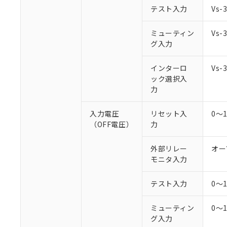
○
一定数以
DBP(フタル酸ジブチル) :
い。
当社は貴社製
テスト入力
Vs
DEHP(フタル酸ビス(2-エ
正式な納期状
置等に一切使
当社販売員に
※2 対応予定月
△
一定数に
当社は、貴社
ミューティン
Vs
オムロン制御
また当社は、
※2 環境保護使
グ入力
在庫状況およ
部品在庫の切り替
たしません。
－
在庫なし
す。
「ｅ」：有害物質
機器販売
インターロ
Vs
マイパーツ機
「10」：通常の
ック選択入
ている必要が
味します。
空
受注生産
力
お客様が当ウ
※3 非含有証明
「－」：未確認で
白
が、当社の製
さい。
入力電圧
リセット入
0～
下記の非含有証明
※当社の共同
（OFF電圧）
力
いる法人を指
EU RoHS指令（
51物質の非含有証
外部リレー
オー
※本証明書は発行
モニタ入力
また、RoHS指
混在することから
テスト入力
0～
既に当社にて対応
り割愛しておりま
ミューティン
0～
グ入力