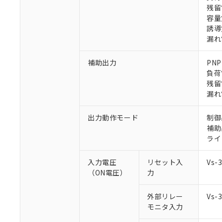
残留
容量
誘導
漏れ
補助出力
PN
※1 対応状況
負荷
残留
対応済み：EU
漏れ
対応予定：EU R
対応予定なし：EU
出力動作モード
制御
調査・確認中：EU
ご利用条件
補助
非該当品：ライセ
ライ
※1 中国RoHS
仕入先様の事情に
があります。
以下の条件をお読
入力電圧
リセット入
Vs
「○」：最大均質
（ON電圧）
力
「×」：最大均質
本サービスは
当社は、これ
*EU RoHS指令（10物
「－」：未確認で
鉛(Pb) 1000ppm以下、
くものです。
う）を輸出ま
記
説明
六価クロム(Cr(Ⅵ)) 1
外部リレー
Vs
当社制御機器
などの必要な
フタル酸ビス(2-エチルヘ
号
*中国RoHS10物質の基準値 
モニタ入力
ル（DBP） 1000ppm
在庫状況およ
当社は規制貨
Pb(鉛) :1000ppm、 Hg
但し、RoHS指令で産
のであり、閲
ます。
Cr(Ⅵ)(六価クロム) : 
フタル酸エステル類の４