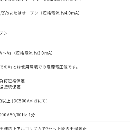
上の在庫あり
 1000ppm、 DIBP(フタル酸ジイソブチル) : 1000ppm、 BBP(フタル酸ブチルベンジル) :
品を、核兵器、ミサイル、化学兵器、生物兵器またはその他武器並
チルヘキシル)) : 1000ppm
況および標準価格はお客様のお取引先、またはお客様担当のオムロ
用いたしません。
1/2Vsまたはオープン（短絡電流 約4.0mA）
ご相談ください。
は満たないが在庫あり
製品を第三者に販売する場合は、上記1、2および3の内容を当該第
機器販売店や当社販売拠点は「
販売ネットワーク
」をご確認くだ
販売先および販売に係わる関係者が違法に輸出するおそれがある場
用期限
び標準価格結果を当社の事前の承諾なく第三者に漏洩または開示し
え状況などにより、予定月が前後することがあります。
(最新の在庫状況については、お客様のお取引先、またはお客様担当
プン
（10物質）のすべてが基準値以下であることを示します。
店・当社販売員にご確認ください)
能（部品リスト作成サービス）をご利用いただくには、I-Webメン
使用状況下において有害物質が外部に漏えいし、環境に深刻な影響を
あります。
機種、また在庫状況の情報を公開していない機種
ェブサイト上で当社にご登録された部品リストについて、当社およ
-3V～Vs（短絡電流 約3.0mA）
書ダウンロード
す。当社販売部門へお問い合わせください。
品・サービスに関するお客様との取引・商談に必要な範囲で利用す
合意する
キャンセル
書をダウンロードすることができます。
でのVsとは使用環境での電源電圧値です。
利用者とは、
"個人情報の共同利用に関して"
の「1.共同利用者の
します。
10物質）の非含有証明書
負荷短絡保護
明書（当社基準）
逆接続保護
日時点で非含有を証明するもので、過去に遡って非含有を証明するも
令のフタル酸エステル類４物質の対応では、対応完了までの期間は出
Ω以上 (DC500Vメガにて)
備考欄に対応日を記載しておりました。
品への在庫切替を完了していることから、特段のことがない限り、20
す。
000V 50/60Hz 1分
干渉防止アルゴリズムで3セット間の干渉防止