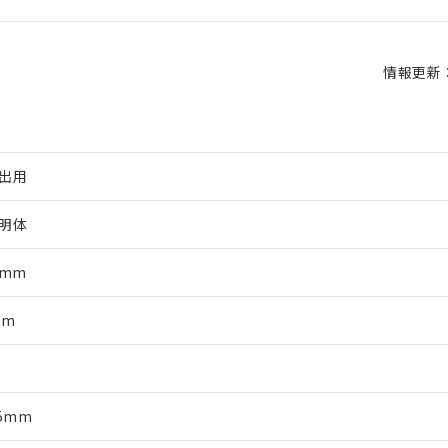
情報更新：2
出用
明体
5mm
mm
軸
25mm