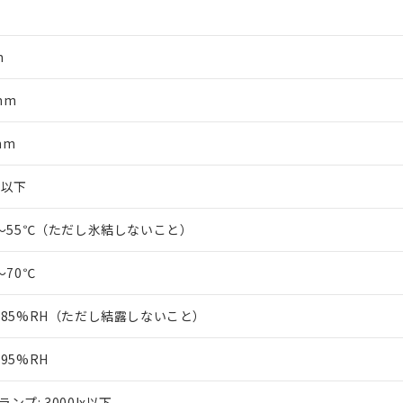
m
mm
mm
m以下
0～55℃（ただし氷結しないこと）
～70℃
～85%RH（ただし結露しないこと）
～95%RH
ランプ: 3000lx以下