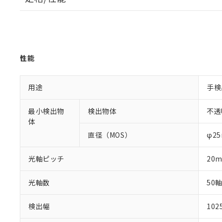
性能
用途
手検
最小検出物
検出物体
不透
体
直径（MOS）
φ2
光軸ピッチ
20
光軸数
50
検出幅
10