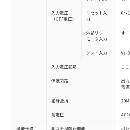
○
一定数以
DBP(フタル酸ジブチル) :
い。
当社は貴社製
DEHP(フタル酸ビス(2-エ
正式な納期状
置等に一切使
入力電圧
リセット入
0～
当社販売員に
※2 対応予定月
△
一定数に
当社は、貴社
（OFF電圧）
力
オムロン制御
また当社は、
※2 環境保護使
在庫状況およ
部品在庫の切り替
たしません。
－
在庫なし
外部リレー
オー
す。
「ｅ」：有害物質
機器販売
モニタ入力
マイパーツ機
「10」：通常の
ている必要が
味します。
空
受注生産
お客様が当ウ
テスト入力
Vs
※3 非含有証明
「－」：未確認で
白
が、当社の製
さい。
下記の非含有証明
入力電圧説明
ここ
※当社の共同
いる法人を指
EU RoHS指令（
保護回路
出力
51物質の非含有証
電源
※本証明書は発行
また、RoHS指
絶縁抵抗
20M
混在することから
既に当社にて対応
り割愛しておりま
耐電圧
AC1
機能仕様
相互干渉防止機能
相互