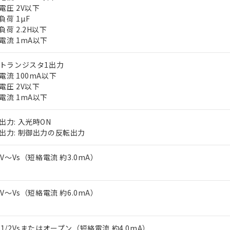
電圧 2V以下
負荷 1µF
負荷 2.2H以下
電流 1mA以下
Pトランジスタ1出力
電流 100mA以下
電圧 2V以下
 RoHS指令（10物質）の非含有に対応した製品が提供可能な商品です
電流 1mA以下
oHS指令（10物質）の非含有に対応した製品に切り替える予定のある
 RoHS指令（10物質）の非含有に非対応の商品で、対応品を出す予
出力: 入光時ON
 RoHS指令（10物質）の非含有の対応状況を調査中または確認中の
出力: 制御出力の反転出力
ンス料など無形物で、有害物質有無と関係のない商品です。
○×表
より、非含有部品としていたものが、含有品と判明した場合などやむ
-3V～Vs（短絡電流 約3.0mA）
みいただき、同意のうえご利用ください。
材料含有率が中国RoHSの基準値以下であることを示します。
材料含有率が中国RoHSの基準値を超えていることを示します。
、当社制御機器事業取扱商品の当社在庫状況および標準価格(税抜)
ら貴社製品のうち、外国為替および外国貿易法に定める商品（以下｢
質）：
す。当社販売部門へお問い合わせください。
 水銀(Hg) 1000ppm以下、 カドミウム(Cd) 100ppm以下、
-3V～Vs（短絡電流 約6.0mA）
たは国外への提供する場合は、日本国政府の輸出許可(または役務取
000ppm以下、ポリ臭化ビフェニル類(PBB) 1000ppm以下、ポリ臭化ジフェニルエーテル類(P
事業取扱商品の中には、本サービスの対象外となる商品もあること
手続きをとります。
キシル) (DEHP)(別名：DOP) 1000ppm以下、フタル酸ブチルベンジル（BBP） 100
(GB/T26572)：
以下、フタル酸ジイソブチル (DIBP) 1000ppm以下
び標準価格照会結果は、記載している更新日時点での社内データに
物を破棄する場合は、完全に破砕するなど、違法に輸出されないよ
(水銀) : 1000ppm、 Cd(カドミウム) : 100ppm、
業用監視および制御機器に対する適用除外項目は除く。
覧された時点での実際の在庫および標準価格とは異なる場合がある
1000ppm、 PBBs(ポリ臭化ビフェニル類) : 1000ppm、 PBDEs(ポリ臭化ジフェニルエーテル類
～1/2Vsまたはオープン（短絡電流 約4.0mA）
物質については閾値を超える意図的な使用がないことを確認しています。