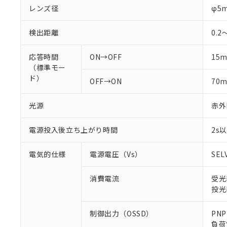
レンズ径
φ5
検出距離
0.2
応答時間
ON→OFF
15
（標準モー
ド）
OFF→ON
70
光源
赤外L
電源投入後立ち上がり時間
2s
電気的仕様
電源電圧（Vs）
SEL
消費電流
受光
投光
制御出力（OSSD）
PN
負荷