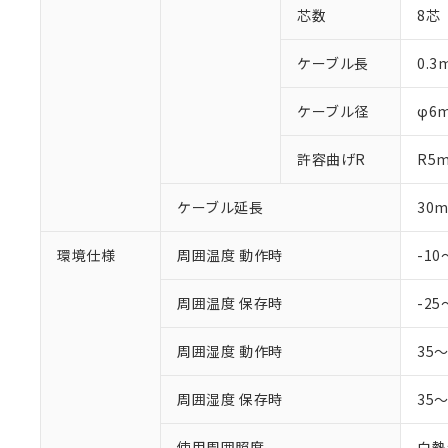
芯数
8芯
ケーブル長
0.3
ケーブル径
φ6
許容曲げR
R5
ケーブル延長
30
環境仕様
周囲温度 動作時
-1
周囲温度 保存時
-25
周囲湿度 動作時
35
周囲湿度 保存時
35
使用周囲照度
白熱