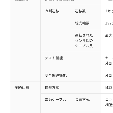
直列連結
連結数
3セ
総光軸数
19
連結された
最大
センサ間の
ケーブル長
テスト機能
セル
外部
安全関連機能
外部
接続仕様
接続方式
M1
電源ケーブル
接続方式
コネ
構造