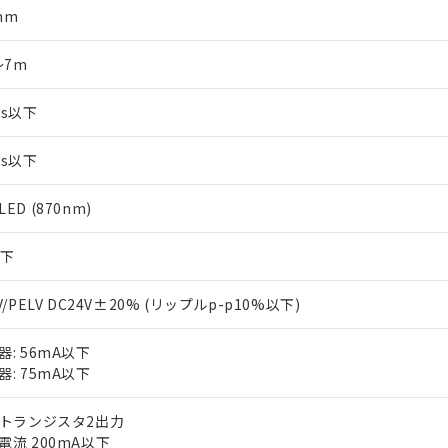
mm
～7m
ms以下
ms以下
ED (870nm)
以下
V/PELV DC24V±20% (リップルp-p10%以下)
器: 56mA以下
器: 75mA以下
Pトランジスタ2出力
電流 200mA以下