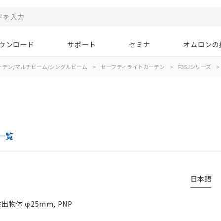
ウンロード
サポート
セミナ
オムロンの
ーテン/マルチビーム/シングルビーム
>
セーフティライトカーテン
>
F3SJシリーズ
>
一覧
日本語
物体 φ25mm, PNP