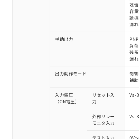
残留
容量
誘導
漏れ
補助出力
PN
※1 対応状況
負荷
残留
対応済み：EU
漏れ
対応予定：EU R
対応予定なし：EU
出力動作モード
制御
調査・確認中：EU
ご利用条件
補助
非該当品：ライセ
※1 中国RoHS
仕入先様の事情に
入力電圧
リセット入
Vs
があります。
以下の条件をお読
（ON電圧）
力
「○」：最大均質
「×」：最大均質
本サービスは
当社は、これ
*EU RoHS指令（10物
「－」：未確認で
鉛(Pb) 1000ppm以下、
外部リレー
Vs
くものです。
う）を輸出ま
記
説明
六価クロム(Cr(Ⅵ)) 1
モニタ入力
当社制御機器
などの必要な
フタル酸ビス(2-エチルヘ
号
*中国RoHS10物質の基準値 
ル（DBP） 1000ppm
在庫状況およ
当社は規制貨
Pb(鉛) :1000ppm、 Hg
但し、RoHS指令で産
のであり、閲
ます。
テスト入力
Cr(Ⅵ)(六価クロム) : 
0V
フタル酸エステル類の４