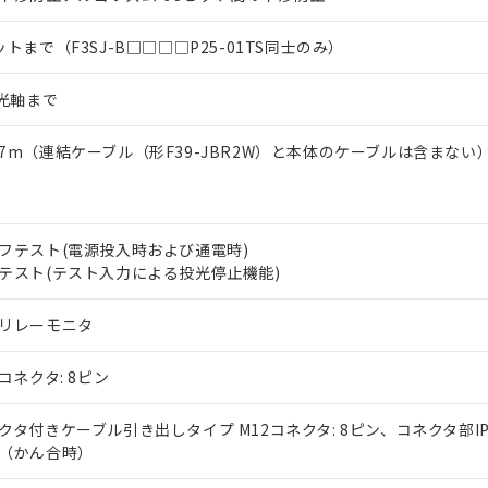
ットまで（F3SJ-B□□□□P25-01TS同士のみ）
2光軸まで
7m（連結ケーブル（形F39-JBR2W）と本体のケーブルは含まない
フテスト(電源投入時および通電時)
テスト(テスト入力による投光停止機能)
リレーモニタ
2コネクタ: 8ピン
クタ付きケーブル引き出しタイプ M12コネクタ: 8ピン、コネクタ部IP
（かん合時）