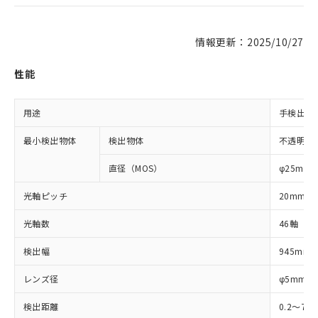
情報更新：2025/10/27
性能
用途
手検出用
最小検出物体
検出物体
不透明体
直径（MOS）
φ25mm
光軸ピッチ
20mm
光軸数
46軸
検出幅
945mm
レンズ径
φ5mm
検出距離
0.2～7m