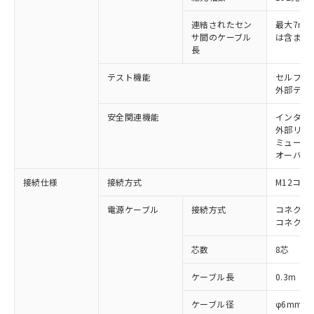
す。
対応予定：EU RoHS指令（10物質）の非含
連結されたセン
最大7m（
ご利用条件
サ間のケーブル
は含まな
有に対応した製品に切り替える予定のある
長
商品です。
対応予定なし：EU RoHS指令（10物質）の
テスト機能
セルフテ
以下の条件をお読みいただき、同意のうえ
非含有に非対応の商品で、対応品を出す予
外部テス
ご利用ください。
定はありません。
調査・確認中：EU RoHS指令（10物質）の
安全関連機能
インター
本サービスは、当社制御機器事業取扱
※1 中国RoHS○×表
非含有の対応状況を調査中または確認中の
外部リレ
商品の当社在庫状況および標準価格
商品です。
ミューテ
(税抜)を提供させていただくもので
「○」：最大均質材料含有率が中国RoHSの
オーバー
非該当品：ライセンス料など無形物で、有
す。
基準値以下であることを示します。
害物質有無と関係のない商品です。
当社制御機器事業取扱商品の中には、
接続仕様
接続方式
M12コネ
「×」：最大均質材料含有率が中国RoHSの
仕入先様の事情により、非含有部品として
本サービスの対象外となる商品もある
基準値を超えていることを示します。
いたものが、含有品と判明した場合などや
当社は、これら貴社製品のうち、外国
ことをご了承ください。
電源ケーブル
接続方式
コネクタ付
「－」：未確認です。当社販売部門へお問
むを得ず変更することがあります。
為替および外国貿易法に定める商品
コネクタ
在庫状況および標準価格照会結果は、
い合わせください。
（以下｢規制貨物等」という）を輸出
記載している更新日時点での社内デー
*EU RoHS指令（10物質）：
または国外への提供する場合は、日本
芯数
8芯
記
タに基づき作成されるものであり、閲
説明
鉛(Pb) 1000ppm以下、 水銀(Hg) 1000ppm以下、 カド
*中国RoHS10物質の基準値 (GB/T26572)：
国政府の輸出許可(または役務取引許
号
覧された時点での実際の在庫および標
ミウム(Cd) 100ppm以下、
Pb(鉛) :1000ppm、 Hg(水銀) : 1000ppm、 Cd(カドミウ
ケーブル長
0.3m
可)を取得するなどの必要な手続きを
六価クロム(Cr(Ⅵ)) 1000ppm以下、ポリ臭化ビフェニル
ム) : 100ppm、
準価格とは異なる場合があることをご
類(PBB) 1000ppm以下、ポリ臭化ジフェニルエーテル類
Cr(Ⅵ)(六価クロム) : 1000ppm、 PBBs(ポリ臭化ビフェ
とります。
了承ください。
(PBDE) 1000ppm以下、フタル酸ビス(2-エチルヘキシ
○
一定数以上の在庫あり
ニル類) : 1000ppm、 PBDEs(ポリ臭化ジフェニルエーテ
ケーブル径
φ6mm
当社は規制貨物を破棄する場合は、完
ル) (DEHP)(別名：DOP) 1000ppm以下、フタル酸ブチ
正式な納期状況および標準価格はお客
ル類) : 1000ppm、