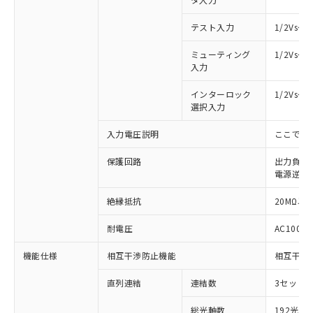
テスト入力
1/2Vs
ミューティング
1/2Vs
入力
インターロック
1/2Vs
選択入力
入力電圧説明
ここでの
保護回路
出力負荷
電源逆接
絶縁抵抗
20MΩ以上
耐電圧
AC1000V
機能仕様
相互干渉防止機能
相互干渉
※1 対応状況
直列連結
連結数
3セットま
対応済み：EU RoHS指令（10物質）の
非含有に対応した製品が提供可能な商品で
総光軸数
192光軸