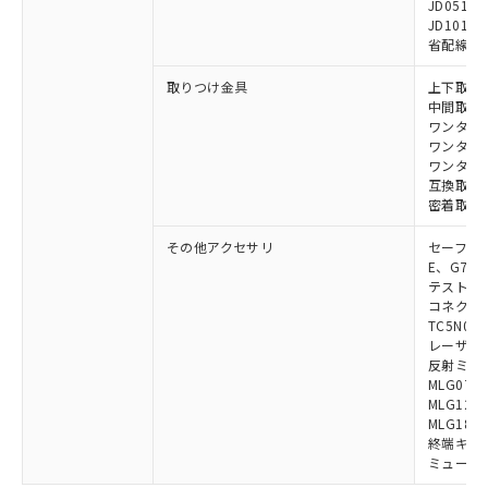
JD0510B
JD1010B
省配線コネク
取りつけ金具
上下取付金具
中間取付金具
ワンタッチ金
ワンタッチM
ワンタッチM
互換取付金具
密着取付金具
その他アクセサリ
セーフティリ
E、G7S-3
テストロッド
コネクタ中
TC5N01、
レーザポイン
反射ミラー:
MLG0711
MLG1219
MLG1830
終端キャップ
ミューティ