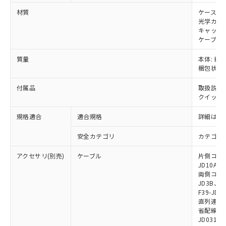
※本証明書は発行日時点で非含有を証明す
用者の範囲」に記載されている法人を
るもので、過去に遡って非含有を証明する
材質
ケース: 
指します。
光学カバー
ものではありません。
キャップ:
また、RoHS指令のフタル酸エステル類４
ケーブル:
物質の対応では、対応完了までの期間は出
荷製品に未対応品が混在することから備考
質量
本体: 約1.
欄に対応日を記載しておりました。
梱包状態: 
既に当社にて対応品への在庫切替を完了
していることから、特段のことがない限
付属品
取扱説明
り、2022年1月12日より割愛しておりま
クイックイ
す。
規格適合
適合規格
詳細はカ
安全カテゴリ
カテゴリ 
アクセサリ(別売)
ケーブル
片側コネクタ
JD10A、F
両側コネクタ
JD3B、F3
F39-JD2
直列連結ケー
省配線用ケー
JD0310B