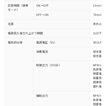
応答時間（標準
ON→OFF
15ms以
モード）
OFF→ON
70ms以
光源
赤外LED (
電源投入後立ち上がり時間
2s以下
電気的仕様
電源電圧（Vs）
SELV/P
消費電流
受光器: 
投光器: 
制御出力（OSSD）
NPNトラ
負荷電流 
残留電圧 
容量負荷 
誘導負荷 
漏れ電流 
補助出力
NPNトラ
負荷電流 
残留電圧 