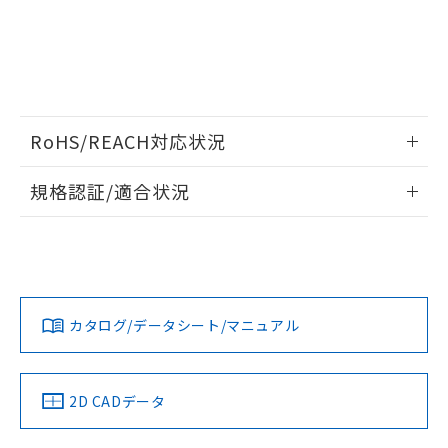
RoHS/REACH対応状況
情報更新：2026/7/29
規格認証/適合状況
EU RoHS
注意事項・凡例
UL認証
CSA認証
CEマーキング
Yes
Yes
Yes
対応状況
対応予定月
※1
※2
カタログ/データシート/マニュアル
対応済み
LR型式承認
DNV型式承認
BV型式承認
KR型式承
（イギリス
（ノルウェー
（フランス
（韓国
船舶規格）
船舶規格）
船舶規格）
船舶規格
中国 RoHS
注意事項・凡例
2D CADデータ
No
No
No
No