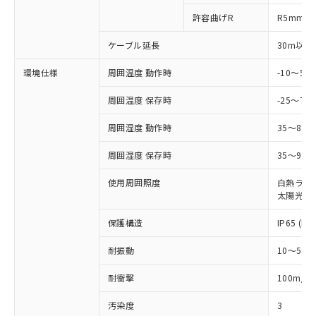
ルベンジル（BBP） 1000ppm以下、フタル酸ジブチル
全に破砕するなど、違法に輸出されな
DBP(フタル酸ジブチル) : 1000ppm、 DIBP(フタル酸ジ
様のお取引先、またはお客様担当のオ
（DBP） 1000ppm以下、フタル酸ジイソブチル
許容曲げR
R5mm
イソブチル) : 1000ppm、 BBP(フタル酸ブチルベンジ
△
一定数には満たないが在庫あり
いよう必要な手段を講じます。
ムロン制御機器販売店・当社販売員に
(DIBP) 1000ppm以下
ル) : 1000ppm、
当社は貴社製品を、核兵器、ミサイ
但し、RoHS指令で産業用監視および制御機器に対する
DEHP(フタル酸ビス(2-エチルヘキシル)) : 1000ppm
ご相談ください。
ケーブル延長
30m以下
適用除外項目は除く。
ル、化学兵器、生物兵器またはその他
－
在庫なし(最新の在庫状況につ
オムロン制御機器販売店や当社販売拠
フタル酸エステル類の４物質については閾値を超える意
武器並びにこれらの製造装置等に一切
いては、お客様のお取引先、ま
図的な使用がないことを確認しています。
点は「
販売ネットワーク
」をご確認
環境仕様
周囲温度 動作時
-10～5
※2 環境保護使用期限
使用いたしません。
たはお客様担当のオムロン制御
ください。
当社は、貴社製品を第三者に販売する
機器販売店・当社販売員にご確
周囲温度 保存時
-25～70
在庫状況および標準価格結果を当社の
※2 対応予定月
「ｅ」：有害物質（10物質）のすべてが基
場合は、上記1、2および3の内容を当
認ください)
事前の承諾なく第三者に漏洩または開
準値以下であることを示します。
該第三者に通知します。また当社は、
周囲湿度 動作時
35～85
示しないようお願いします。
部品在庫の切り替え状況などにより、予定
「10」：通常の使用状況下において有害物
販売先および販売に係わる関係者が違
マイパーツ機能（部品リスト作成サー
空
受注生産機種、また在庫状況の
月が前後することがあります。
質が外部に漏えいし、環境に深刻な影響を
周囲湿度 保存時
35～95%
法に輸出するおそれがある場合は、取
ビス）をご利用いただくには、I-Web
白
情報を公開していない機種
及ぼさない年数を意味します。
り引きをいたしません。
メンバーズにご登録されている必要が
使用周囲照度
白熱ランプ:
「－」：未確認です。当社販売部門へお問
あります。
太陽光: 1
い合わせください。
お客様が当ウェブサイト上で当社にご
※3 非含有証明書ダウンロード
登録された部品リストについて、当社
保護構造
IP65 (IE
および当社の共同利用者が、当社の製
下記の非含有証明書をダウンロードするこ
品・サービスに関するお客様との取
耐振動
10～55H
とができます。
合意する
キャンセル
引・商談に必要な範囲で利用すること
2
耐衝撃
100m/s
をご了承ください。
EU RoHS指令（10物質）の非含有証明書
※当社の共同利用者とは、
"個人情報
51物質の非含有証明書（当社基準）
汚染度
3
の共同利用に関して"
の「1.共同利