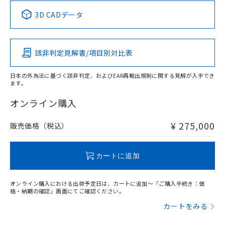
中国 RoHS表
※1 ※2
3D CADデータ
この製品の規格認証/適合状況ページへ
Pb
Hg
Cd
Cr(VI)
その他の認証はこちらのページからご検索ください
該非判定見解書/項目別対比表
X
O
O
O
日本の外為法に基づく該非判定、およびEAR再輸出規制に関する見解が入手でき
ます。
"対応済み"や非含有の記載がされた商品であっても、流通
在庫等で未対応品が混在する可能性があります。
オンライン購入
非含有品が必要な際は、弊社営業部門もしくは販売店へお
問い合わせください。
¥ 275,000
販売価格（税込）
この製品のRoHS/REACH対応状況ページへ
カートに追加
オンライン購入における出荷予定日は、カートに追加～「ご購入手続き：価
格・納期の確認」画面にてご確認ください。
カートをみる