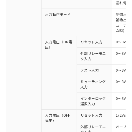
漏れ電流 
出力動作モード
制御出力:
補助出力:
ューティ
ム時)
入力電圧（ON電
リセット入力
0～3V（
圧）
外部リレーモニ
0～3V（
タ入力
テスト入力
0～3V（
ミューティング
0～3V（
入力
インターロック
0～3V（
選択入力
入力電圧（OFF
リセット入力
1/2Vs
電圧）
外部リレーモニ
オープン
タ入力