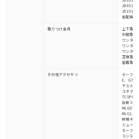
JD0510B
JD1010B
省配線コネク
取りつけ金具
上下取付金具
中間取付金具
ワンタッチ金
ワンタッチM
ワンタッチM
互換取付金具
密着取付金具
その他アクセサリ
セーフティリ
E、G7S-3
テストロッド
コネクタ中
TC5P01、
反射ミラー:
MLG0711
MLG1219
終端キャップ
ミューティ
セーフティ
コントロー