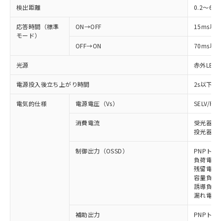
検出距離
0.2～6m
応答時間（標準
ON→OFF
15ms以
モード）
OFF→ON
70ms以
光源
赤外LED (
電源投入後立ち上がり時間
2s以下
電気的仕様
電源電圧（Vs）
SELV/P
消費電流
受光器: 
投光器: 
制御出力（OSSD）
PNPトラ
負荷電流 
残留電圧 
容量負荷 
誘導負荷 
漏れ電流 
補助出力
PNPトラ