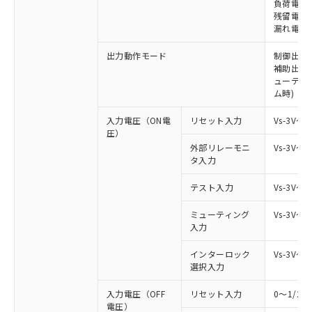
負荷電流 
残留電圧 
漏れ電流 
出力動作モード
制御出力:
補助出力:
ューティ
ム時)
入力電圧（ON電
リセット入力
Vs-3V～
圧）
外部リレーモニ
Vs-3V～
タ入力
テスト入力
Vs-3V～
ミューティング
Vs-3V～
入力
インターロック
Vs-3V～
選択入力
入力電圧（OFF
リセット入力
0～1/2
電圧）