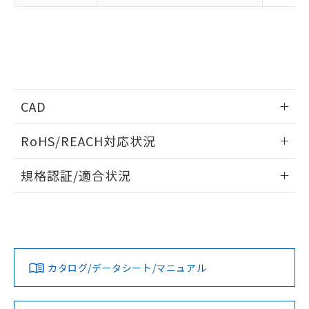
CAD
ログイン/会員登録いただくと、CADデータをダウンロー
RoHS/REACH対応状況
ドすることができます。
情報更新：2026/7/29
規格認証/適合状況
ログイン/会員登録
EU RoHS
注意事項・凡例
UL認証
CSA認証
CEマーキング
Yes
Yes
Yes
対応状況
対応予定月
※1
※2
ダウンロードデータをご利用いただく前に、以下を必ずお読
みください。
カタログ/データシート/マニュアル
対応済み
ソフトウェアの使用条件
LR型式承認
DNV型式承認
BV型式承認
KR型式承
（イギリス
（ノルウェー
（フランス
（韓国