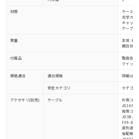
※当社の共同利用者とは、
"個人情報
51物質の非含有証明書（当社基準）
の共同利用に関して"
の「1.共同利
※本証明書は発行日時点で非含有を証明す
材質
ケース: 
用者の範囲」に記載されている法人を
るもので、過去に遡って非含有を証明する
光学カバー
指します。
キャップ:
ものではありません。
ケーブル:
また、RoHS指令のフタル酸エステル類４
物質の対応では、対応完了までの期間は出
質量
本体: 約1.
荷製品に未対応品が混在することから備考
梱包状態: 
欄に対応日を記載しておりました。
既に当社にて対応品への在庫切替を完了
付属品
取扱説明
していることから、特段のことがない限
クイックイ
り、2022年1月12日より割愛しておりま
す。
規格適合
適合規格
詳細はカ
安全カテゴリ
カテゴリ 
アクセサリ(別売)
ケーブル
片側コネクタ
JD10A、F
両側コネクタ
JD3B、F3
F39-JD2
直列連結ケー
省配線用ケー
JD0310B