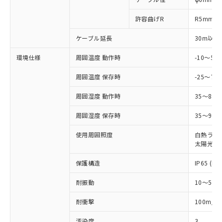
とります。
了承ください。
(PBDE) 1000ppm以下、フタル酸ビス(2-エチルヘキシ
○
一定数以上の在庫あり
ニル類) : 1000ppm、 PBDEs(ポリ臭化ジフェニルエーテ
当社は規制貨物を破棄する場合は、完
ル) (DEHP)(別名：DOP) 1000ppm以下、フタル酸ブチ
正式な納期状況および標準価格はお客
ル類) : 1000ppm、
許容曲げR
R5mm
ルベンジル（BBP） 1000ppm以下、フタル酸ジブチル
全に破砕するなど、違法に輸出されな
DBP(フタル酸ジブチル) : 1000ppm、 DIBP(フタル酸ジ
様のお取引先、またはお客様担当のオ
（DBP） 1000ppm以下、フタル酸ジイソブチル
イソブチル) : 1000ppm、 BBP(フタル酸ブチルベンジ
△
一定数には満たないが在庫あり
いよう必要な手段を講じます。
ムロン制御機器販売店・当社販売員に
(DIBP) 1000ppm以下
ル) : 1000ppm、
ケーブル延長
30m以下
当社は貴社製品を、核兵器、ミサイ
但し、RoHS指令で産業用監視および制御機器に対する
DEHP(フタル酸ビス(2-エチルヘキシル)) : 1000ppm
ご相談ください。
適用除外項目は除く。
ル、化学兵器、生物兵器またはその他
－
在庫なし(最新の在庫状況につ
オムロン制御機器販売店や当社販売拠
フタル酸エステル類の４物質については閾値を超える意
環境仕様
周囲温度 動作時
-10～5
武器並びにこれらの製造装置等に一切
いては、お客様のお取引先、ま
図的な使用がないことを確認しています。
点は「
販売ネットワーク
」をご確認
※2 環境保護使用期限
使用いたしません。
たはお客様担当のオムロン制御
ください。
周囲温度 保存時
-25～70
当社は、貴社製品を第三者に販売する
機器販売店・当社販売員にご確
在庫状況および標準価格結果を当社の
※2 対応予定月
「ｅ」：有害物質（10物質）のすべてが基
場合は、上記1、2および3の内容を当
認ください)
周囲湿度 動作時
35～85
事前の承諾なく第三者に漏洩または開
準値以下であることを示します。
該第三者に通知します。また当社は、
示しないようお願いします。
部品在庫の切り替え状況などにより、予定
「10」：通常の使用状況下において有害物
販売先および販売に係わる関係者が違
周囲湿度 保存時
35～95%
マイパーツ機能（部品リスト作成サー
空
受注生産機種、また在庫状況の
月が前後することがあります。
質が外部に漏えいし、環境に深刻な影響を
法に輸出するおそれがある場合は、取
ビス）をご利用いただくには、I-Web
白
情報を公開していない機種
及ぼさない年数を意味します。
使用周囲照度
白熱ランプ:
り引きをいたしません。
メンバーズにご登録されている必要が
太陽光: 1
「－」：未確認です。当社販売部門へお問
あります。
い合わせください。
お客様が当ウェブサイト上で当社にご
保護構造
IP65 (IE
※3 非含有証明書ダウンロード
登録された部品リストについて、当社
および当社の共同利用者が、当社の製
耐振動
10～55H
下記の非含有証明書をダウンロードするこ
品・サービスに関するお客様との取
とができます。
合意する
キャンセル
引・商談に必要な範囲で利用すること
2
耐衝撃
100m/s
をご了承ください。
EU RoHS指令（10物質）の非含有証明書
汚染度
3