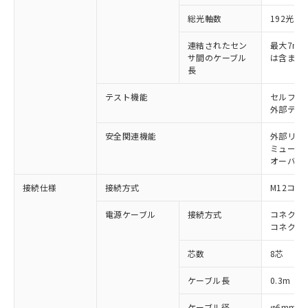
対応済み：EU RoHS指令（10物質）の
非含有に対応した製品が提供可能な商品で
総光軸数
192光軸
す。
連結されたセン
最大7m（
対応予定：EU RoHS指令（10物質）の非含
ご利用条件
サ間のケーブル
は含まな
有に対応した製品に切り替える予定のある
長
商品です。
対応予定なし：EU RoHS指令（10物質）の
テスト機能
セルフテ
以下の条件をお読みいただき、同意のうえ
非含有に非対応の商品で、対応品を出す予
外部テス
ご利用ください。
定はありません。
調査・確認中：EU RoHS指令（10物質）の
安全関連機能
外部リレ
本サービスは、当社制御機器事業取扱
※1 中国RoHS○×表
非含有の対応状況を調査中または確認中の
ミューテ
商品の当社在庫状況および標準価格
オーバー
商品です。
(税抜)を提供させていただくもので
「○」：最大均質材料含有率が中国RoHSの
非該当品：ライセンス料など無形物で、有
す。
接続仕様
接続方式
M12コネ
基準値以下であることを示します。
害物質有無と関係のない商品です。
当社制御機器事業取扱商品の中には、
「×」：最大均質材料含有率が中国RoHSの
仕入先様の事情により、非含有部品として
本サービスの対象外となる商品もある
電源ケーブル
接続方式
コネクタ付
基準値を超えていることを示します。
いたものが、含有品と判明した場合などや
当社は、これら貴社製品のうち、外国
ことをご了承ください。
コネクタ
「－」：未確認です。当社販売部門へお問
むを得ず変更することがあります。
為替および外国貿易法に定める商品
在庫状況および標準価格照会結果は、
い合わせください。
（以下｢規制貨物等」という）を輸出
芯数
8芯
記載している更新日時点での社内デー
*EU RoHS指令（10物質）：
または国外への提供する場合は、日本
記
タに基づき作成されるものであり、閲
説明
鉛(Pb) 1000ppm以下、 水銀(Hg) 1000ppm以下、 カド
*中国RoHS10物質の基準値 (GB/T26572)：
国政府の輸出許可(または役務取引許
ケーブル長
0.3m
号
覧された時点での実際の在庫および標
ミウム(Cd) 100ppm以下、
Pb(鉛) :1000ppm、 Hg(水銀) : 1000ppm、 Cd(カドミウ
可)を取得するなどの必要な手続きを
六価クロム(Cr(Ⅵ)) 1000ppm以下、ポリ臭化ビフェニル
ム) : 100ppm、
準価格とは異なる場合があることをご
類(PBB) 1000ppm以下、ポリ臭化ジフェニルエーテル類
Cr(Ⅵ)(六価クロム) : 1000ppm、 PBBs(ポリ臭化ビフェ
ケーブル径
φ6mm