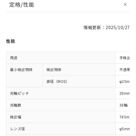
定格/性能
情報更新：2025/10/27
性能
用途
手検出・
最小検出物体
検出物体
不透明体
直径（MOS）
φ25mm
光軸ピッチ
20mm
光軸数
38軸
検出幅
785mm
レンズ径
φ5mm