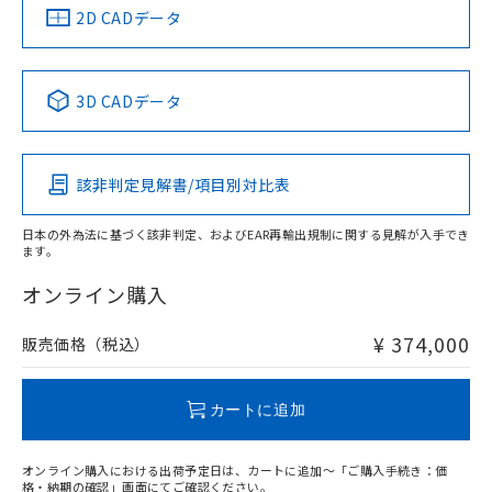
船舶規格）
船舶規格）
船舶規格）
船舶規格
中国 RoHS
注意事項・凡例
2D CADデータ
No
No
No
No
中国 RoHS表
※1 ※2
3D CADデータ
この製品の規格認証/適合状況ページへ
Pb
Hg
Cd
Cr(VI)
その他の認証はこちらのページからご検索ください
該非判定見解書/項目別対比表
X
O
O
O
日本の外為法に基づく該非判定、およびEAR再輸出規制に関する見解が入手でき
ます。
"対応済み"や非含有の記載がされた商品であっても、流通
在庫等で未対応品が混在する可能性があります。
オンライン購入
非含有品が必要な際は、弊社営業部門もしくは販売店へお
問い合わせください。
¥ 374,000
販売価格（税込）
この製品のRoHS/REACH対応状況ページへ
カートに追加
オンライン購入における出荷予定日は、カートに追加～「ご購入手続き：価
格・納期の確認」画面にてご確認ください。