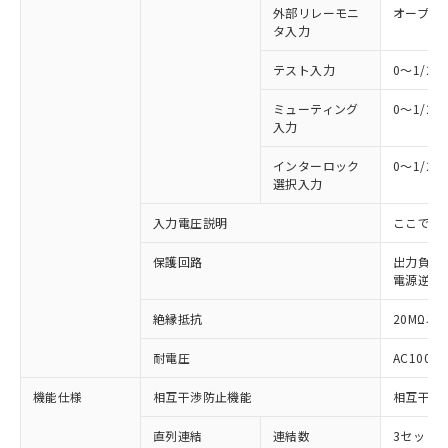
外部リレーモニ
オープン
タ入力
テスト入力
0～1/2
ミューティング
0～1/2
入力
インターロック
0～1/2
選択入力
入力電圧説明
ここでの
保護回路
出力負荷
電源逆接
絶縁抵抗
20MΩ以上
耐電圧
AC1000V
機能仕様
相互干渉防止機能
相互干渉
※1 対応状況
直列連結
連結数
3セットま