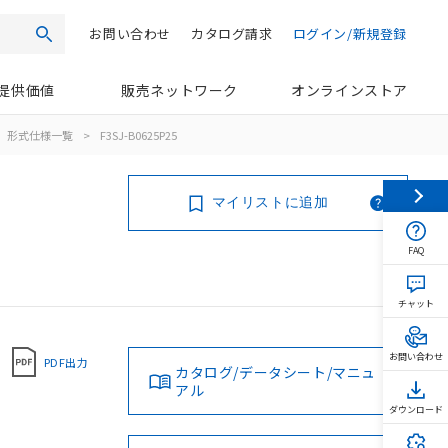
お問い合わせ
カタログ請求
ログイン/新規登録
検索
提供価値
販売ネットワーク
オンラインストア
形式仕様一覧
>
F3SJ-B0625P25
マイリストに追加
FAQ
チャット
お問い合わせ
PDF出力
カタログ/データシート/マニュ
アル
ダウンロード