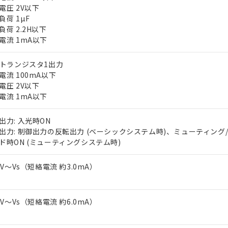
電圧 2V以下
負荷 1µF
負荷 2.2H以下
電流 1mA以下
Pトランジスタ1出力
電流 100mA以下
電圧 2V以下
 RoHS指令（10物質）の非含有に対応した製品が提供可能な商品です
電流 1mA以下
oHS指令（10物質）の非含有に対応した製品に切り替える予定のある
 RoHS指令（10物質）の非含有に非対応の商品で、対応品を出す予
出力: 入光時ON
 RoHS指令（10物質）の非含有の対応状況を調査中または確認中の
出力: 制御出力の反転出力 (ベーシックシステム時)、ミューティング
ンス料など無形物で、有害物質有無と関係のない商品です。
ド時ON (ミューティングシステム時)
○×表
より、非含有部品としていたものが、含有品と判明した場合などやむ
みいただき、同意のうえご利用ください。
-3V～Vs（短絡電流 約3.0mA）
材料含有率が中国RoHSの基準値以下であることを示します。
材料含有率が中国RoHSの基準値を超えていることを示します。
、当社制御機器事業取扱商品の当社在庫状況および標準価格(税抜)
ら貴社製品のうち、外国為替および外国貿易法に定める商品（以下｢
質）：
す。当社販売部門へお問い合わせください。
 水銀(Hg) 1000ppm以下、 カドミウム(Cd) 100ppm以下、
たは国外への提供する場合は、日本国政府の輸出許可(または役務取
000ppm以下、ポリ臭化ビフェニル類(PBB) 1000ppm以下、ポリ臭化ジフェニルエーテル類(P
-3V～Vs（短絡電流 約6.0mA）
事業取扱商品の中には、本サービスの対象外となる商品もあること
手続きをとります。
キシル) (DEHP)(別名：DOP) 1000ppm以下、フタル酸ブチルベンジル（BBP） 100
(GB/T26572)：
以下、フタル酸ジイソブチル (DIBP) 1000ppm以下
び標準価格照会結果は、記載している更新日時点での社内データに
物を破棄する場合は、完全に破砕するなど、違法に輸出されないよ
(水銀) : 1000ppm、 Cd(カドミウム) : 100ppm、
業用監視および制御機器に対する適用除外項目は除く。
覧された時点での実際の在庫および標準価格とは異なる場合がある
1000ppm、 PBBs(ポリ臭化ビフェニル類) : 1000ppm、 PBDEs(ポリ臭化ジフェニルエーテル類
物質については閾値を超える意図的な使用がないことを確認しています。