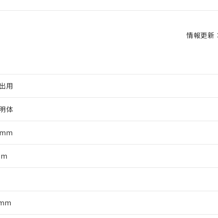
情報更新：2
出用
明体
5mm
mm
軸
5mm