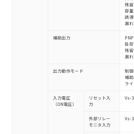
残留
容量
誘導
漏れ
補助出力
PN
※1 対応状況
負荷
残留
対応済み：EU
漏れ
対応予定：EU R
対応予定なし：EU
出力動作モード
制御
調査・確認中：EU
ご利用条件
補助
非該当品：ライセ
ライ
※1 中国RoHS
仕入先様の事情に
があります。
以下の条件をお読
入力電圧
リセット入
Vs
「○」：最大均質
（ON電圧）
力
「×」：最大均質
本サービスは
当社は、これ
*EU RoHS指令（10物
「－」：未確認で
鉛(Pb) 1000ppm以下、
くものです。
う）を輸出ま
記
説明
六価クロム(Cr(Ⅵ)) 1
外部リレー
Vs
当社制御機器
などの必要な
フタル酸ビス(2-エチルヘ
号
*中国RoHS10物質の基準値 
モニタ入力
ル（DBP） 1000ppm
在庫状況およ
当社は規制貨
Pb(鉛) :1000ppm、 Hg
但し、RoHS指令で産
のであり、閲
ます。
Cr(Ⅵ)(六価クロム) : 
フタル酸エステル類の４