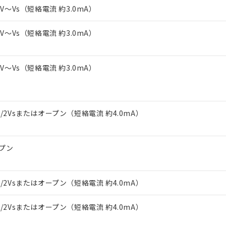
上の在庫あり
 1000ppm、 DIBP(フタル酸ジイソブチル) : 1000ppm、 BBP(フタル酸ブチルベンジル) :
品を、核兵器、ミサイル、化学兵器、生物兵器またはその他武器並
-3V～Vs（短絡電流 約3.0mA）
チルヘキシル)) : 1000ppm
況および標準価格はお客様のお取引先、またはお客様担当のオムロ
用いたしません。
ご相談ください。
は満たないが在庫あり
製品を第三者に販売する場合は、上記1、2および3の内容を当該第
-3V～Vs（短絡電流 約3.0mA）
機器販売店や当社販売拠点は「
販売ネットワーク
」をご確認くだ
販売先および販売に係わる関係者が違法に輸出するおそれがある場
用期限
び標準価格結果を当社の事前の承諾なく第三者に漏洩または開示し
え状況などにより、予定月が前後することがあります。
(最新の在庫状況については、お客様のお取引先、またはお客様担当
（10物質）のすべてが基準値以下であることを示します。
店・当社販売員にご確認ください)
-3V～Vs（短絡電流 約3.0mA）
能（部品リスト作成サービス）をご利用いただくには、I-Webメン
使用状況下において有害物質が外部に漏えいし、環境に深刻な影響を
あります。
機種、また在庫状況の情報を公開していない機種
ェブサイト上で当社にご登録された部品リストについて、当社およ
書ダウンロード
す。当社販売部門へお問い合わせください。
品・サービスに関するお客様との取引・商談に必要な範囲で利用す
合意する
キャンセル
1/2Vsまたはオープン（短絡電流 約4.0mA）
書をダウンロードすることができます。
利用者とは、
"個人情報の共同利用に関して"
の「1.共同利用者の
します。
10物質）の非含有証明書
明書（当社基準）
プン
日時点で非含有を証明するもので、過去に遡って非含有を証明するも
令のフタル酸エステル類４物質の対応では、対応完了までの期間は出
備考欄に対応日を記載しておりました。
1/2Vsまたはオープン（短絡電流 約4.0mA）
品への在庫切替を完了していることから、特段のことがない限り、20
す。
1/2Vsまたはオープン（短絡電流 約4.0mA）