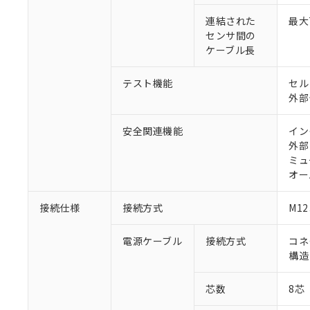
連結された
最大
センサ間の
ケーブル長
テスト機能
セル
外部
安全関連機能
イン
外部
ミュ
オー
接続仕様
接続方式
M1
電源ケーブル
接続方式
コネ
構造
芯数
8芯