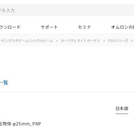
ウンロード
サポート
セミナ
オムロンの
ーテン/マルチビーム/シングルビーム
>
セーフティライトカーテン
>
F3SJシリーズ
>
一覧
日本語
物体 φ25mm, PNP