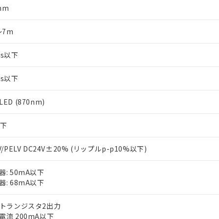
mm
～7m
ms以下
ms以下
ED (870nm)
以下
V/PELV DC24V±20% (リップルp-p10%以下)
器: 50mA以下
器: 68mA以下
Pトランジスタ2出力
電流 200mA以下