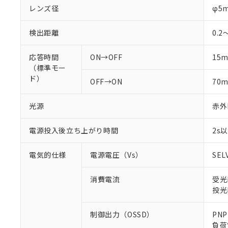
レンズ径
φ5
検出距離
0.2
応答時間
ON→OFF
15
（標準モー
ド）
OFF→ON
70
光源
赤外L
電源投入後立ち上がり時間
2s
電気的仕様
電源電圧（Vs）
SEL
消費電流
受光
投光
制御出力（OSSD）
PN
負荷