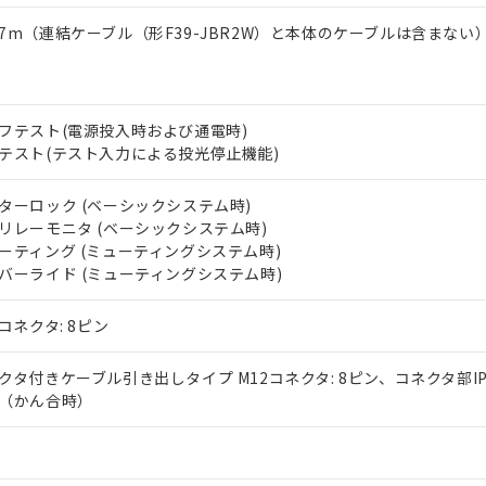
7m（連結ケーブル（形F39-JBR2W）と本体のケーブルは含まない
フテスト(電源投入時および通電時)
テスト(テスト入力による投光停止機能)
ターロック (ベーシックシステム時)
リレーモニタ (ベーシックシステム時)
ーティング (ミューティングシステム時)
バーライド (ミューティングシステム時)
2コネクタ: 8ピン
クタ付きケーブル引き出しタイプ M12コネクタ: 8ピン、コネクタ部IP
（かん合時）