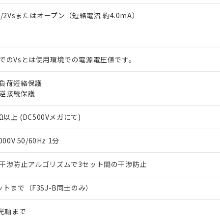
1/2Vsまたはオープン（短絡電流 約4.0mA）
でのVsとは使用環境での電源電圧値です。
負荷短絡保護
逆接続保護
Ω以上 (DC500Vメガにて)
000V 50/60Hz 1分
干渉防止アルゴリズムで3セット間の干渉防止
ットまで（F3SJ-B同士のみ）
2光軸まで