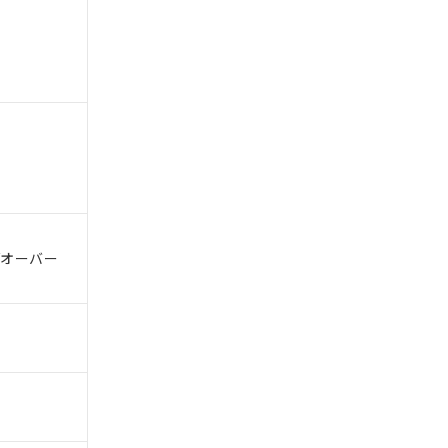
。
商品です。
定はありません。
商品です。
/オーバー
を得ず変更すること
を提供させていただ
規制貨物等」とい
引許可)を取得する
BDE) 1000ppm以下、
をご了承ください。
0ppm以下、フタル酸ジブチ
基づき作成されるも
う必要な手段を講じ
ことをご了承くださ
) : 1000ppm、