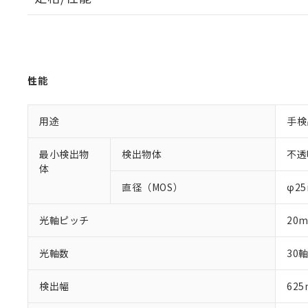
性能
用途
手検
最小検出物
検出物体
不透
体
直径（MOS）
φ2
光軸ピッチ
20
光軸数
30
検出幅
62