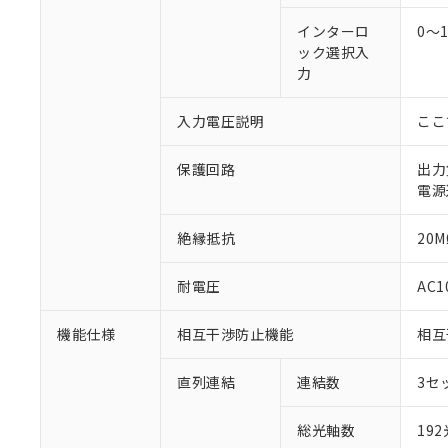
インターロ
0～
ック選択入
力
入力電圧説明
ここ
保護回路
出力
電源
絶縁抵抗
20M
耐電圧
AC1
機能仕様
相互干渉防止機能
相互
直列連結
連結数
3セ
総光軸数
19