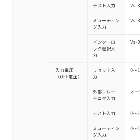
○
一定数以
DBP(フタル酸ジブチル) :
い。
当社は貴社製
テスト入力
Vs
DEHP(フタル酸ビス(2-エ
正式な納期状
置等に一切使
当社販売員に
※2 対応予定月
△
一定数に
当社は、貴社
ミューティン
Vs
オムロン制御
また当社は、
※2 環境保護使
グ入力
在庫状況およ
部品在庫の切り替
たしません。
－
在庫なし
す。
「ｅ」：有害物質
機器販売
インターロ
Vs
マイパーツ機
「10」：通常の
ック選択入
ている必要が
味します。
空
受注生産
力
お客様が当ウ
※3 非含有証明
「－」：未確認で
白
が、当社の製
さい。
入力電圧
リセット入
0～
下記の非含有証明
※当社の共同
（OFF電圧）
力
いる法人を指
EU RoHS指令（
51物質の非含有証
外部リレー
オー
※本証明書は発行
モニタ入力
また、RoHS指
混在することから
テスト入力
0～
既に当社にて対応
り割愛しておりま
ミューティン
0～
グ入力