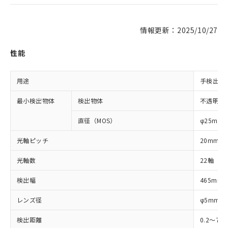
情報更新：2025/10/27
性能
用途
手検出用
最小検出物体
検出物体
不透明体
直径（MOS）
φ25mm
光軸ピッチ
20mm
光軸数
22軸
検出幅
465mm
レンズ径
φ5mm
検出距離
0.2～7m