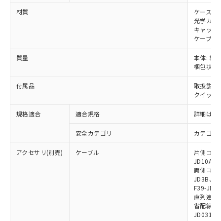
※本証明書は発行日時点で非含有を証明す
用者の範囲」に記載されている法人を
るもので、過去に遡って非含有を証明する
材質
ケース: 
指します。
光学カバー
ものではありません。
キャップ:
また、RoHS指令のフタル酸エステル類４
ケーブル:
物質の対応では、対応完了までの期間は出
荷製品に未対応品が混在することから備考
質量
本体: 約0.
欄に対応日を記載しておりました。
梱包状態: 
既に当社にて対応品への在庫切替を完了
していることから、特段のことがない限
付属品
取扱説明
り、2022年1月12日より割愛しておりま
クイックイ
す。
規格適合
適合規格
詳細はカ
安全カテゴリ
カテゴリ 
アクセサリ(別売)
ケーブル
片側コネクタ
JD10A、F
両側コネクタ
JD3B、F3
F39-JD2
直列連結ケー
省配線用ケー
JD0310B