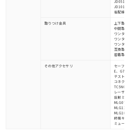
JD0510B
JD1010B
省配線コネク
取りつけ金具
上下取付金具
中間取付金具
ワンタッチ金
ワンタッチM
ワンタッチM
互換取付金具
密着取付金具
その他アクセサリ
セーフティリ
E、G7S-3
テストロッド
コネクタ中
TC5N01、
レーザポイン
反射ミラー:
MLG0711
MLG1219
MLG1830
終端キャップ
ミューティ