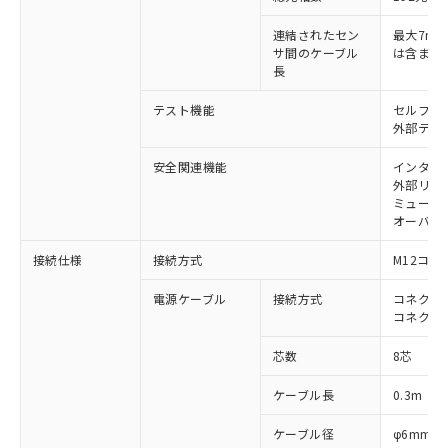
す。
対応予定：EU RoHS指令（10物質）の非含
連結されたセン
最大7m（
ご利用条件
サ間のケーブル
は含まな
有に対応した製品に切り替える予定のある
長
商品です。
対応予定なし：EU RoHS指令（10物質）の
テスト機能
セルフテ
以下の条件をお読みいただき、同意のうえ
非含有に非対応の商品で、対応品を出す予
外部テス
ご利用ください。
定はありません。
調査・確認中：EU RoHS指令（10物質）の
安全関連機能
インター
本サービスは、当社制御機器事業取扱
※1 中国RoHS○×表
非含有の対応状況を調査中または確認中の
外部リレ
商品の当社在庫状況および標準価格
商品です。
ミューテ
(税抜)を提供させていただくもので
「○」：最大均質材料含有率が中国RoHSの
オーバー
非該当品：ライセンス料など無形物で、有
す。
基準値以下であることを示します。
害物質有無と関係のない商品です。
当社制御機器事業取扱商品の中には、
接続仕様
接続方式
M12コネ
「×」：最大均質材料含有率が中国RoHSの
仕入先様の事情により、非含有部品として
本サービスの対象外となる商品もある
基準値を超えていることを示します。
いたものが、含有品と判明した場合などや
当社は、これら貴社製品のうち、外国
ことをご了承ください。
電源ケーブル
接続方式
コネクタ付
「－」：未確認です。当社販売部門へお問
むを得ず変更することがあります。
為替および外国貿易法に定める商品
コネクタ
在庫状況および標準価格照会結果は、
い合わせください。
（以下｢規制貨物等」という）を輸出
記載している更新日時点での社内デー
*EU RoHS指令（10物質）：
または国外への提供する場合は、日本
芯数
8芯
記
タに基づき作成されるものであり、閲
説明
鉛(Pb) 1000ppm以下、 水銀(Hg) 1000ppm以下、 カド
*中国RoHS10物質の基準値 (GB/T26572)：
国政府の輸出許可(または役務取引許
号
覧された時点での実際の在庫および標
ミウム(Cd) 100ppm以下、
Pb(鉛) :1000ppm、 Hg(水銀) : 1000ppm、 Cd(カドミウ
ケーブル長
0.3m
可)を取得するなどの必要な手続きを
六価クロム(Cr(Ⅵ)) 1000ppm以下、ポリ臭化ビフェニル
ム) : 100ppm、
準価格とは異なる場合があることをご
類(PBB) 1000ppm以下、ポリ臭化ジフェニルエーテル類
Cr(Ⅵ)(六価クロム) : 1000ppm、 PBBs(ポリ臭化ビフェ
とります。
了承ください。
(PBDE) 1000ppm以下、フタル酸ビス(2-エチルヘキシ
○
一定数以上の在庫あり
ニル類) : 1000ppm、 PBDEs(ポリ臭化ジフェニルエーテ
ケーブル径
φ6mm
当社は規制貨物を破棄する場合は、完
ル) (DEHP)(別名：DOP) 1000ppm以下、フタル酸ブチ
正式な納期状況および標準価格はお客
ル類) : 1000ppm、