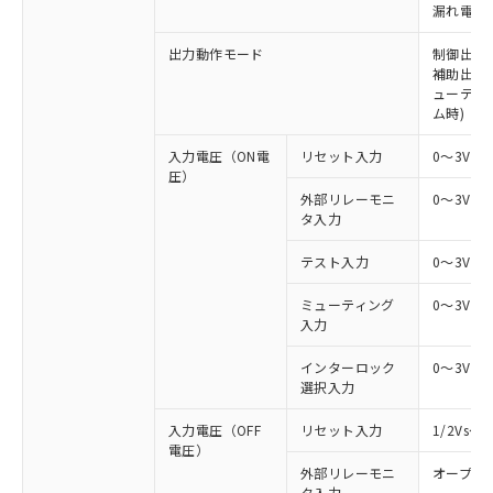
漏れ電流 
出力動作モード
制御出力:
補助出力:
ューティ
ム時)
入力電圧（ON電
リセット入力
0～3V（
圧）
外部リレーモニ
0～3V（
タ入力
テスト入力
0～3V（
ミューティング
0～3V（
入力
インターロック
0～3V（
選択入力
入力電圧（OFF
リセット入力
1/2Vs
電圧）
外部リレーモニ
オープン
タ入力