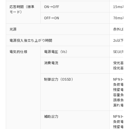
応答時間（標準
ON→OFF
15ms以
モード）
OFF→ON
70ms以
光源
赤外LED (
電源投入後立ち上がり時間
2s以下
電気的仕様
電源電圧（Vs）
SELV/P
消費電流
受光器: 
投光器: 
制御出力（OSSD）
NPNトラ
負荷電流 
残留電圧 
容量負荷 
誘導負荷 
漏れ電流 
補助出力
NPNトラ
負荷電流 
残留電圧 