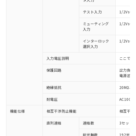
テスト入力
1/2Vs
ミューティング
1/2Vs
入力
インターロック
1/2Vs
選択入力
入力電圧説明
ここでの
保護回路
出力負荷
電源逆接
絶縁抵抗
20MΩ以上
耐電圧
AC1000V
機能仕様
相互干渉防止機能
相互干渉
※1 対応状況
直列連結
連結数
3セットま
対応済み：EU RoHS指令（10物質）の
非含有に対応した製品が提供可能な商品で
総光軸数
192光軸