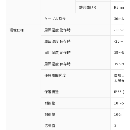
ルベンジル（BBP） 1000ppm以下、フタル酸ジブチル
全に破砕するなど、違法に輸出されな
DBP(フタル酸ジブチル) : 1000ppm、 DIBP(フタル酸ジ
様のお取引先、またはお客様担当のオ
（DBP） 1000ppm以下、フタル酸ジイソブチル
許容曲げR
R5mm
イソブチル) : 1000ppm、 BBP(フタル酸ブチルベンジ
△
一定数には満たないが在庫あり
いよう必要な手段を講じます。
ムロン制御機器販売店・当社販売員に
(DIBP) 1000ppm以下
ル) : 1000ppm、
当社は貴社製品を、核兵器、ミサイ
但し、RoHS指令で産業用監視および制御機器に対する
DEHP(フタル酸ビス(2-エチルヘキシル)) : 1000ppm
ご相談ください。
ケーブル延長
30m以下
適用除外項目は除く。
ル、化学兵器、生物兵器またはその他
－
在庫なし(最新の在庫状況につ
オムロン制御機器販売店や当社販売拠
フタル酸エステル類の４物質については閾値を超える意
武器並びにこれらの製造装置等に一切
いては、お客様のお取引先、ま
図的な使用がないことを確認しています。
点は「
販売ネットワーク
」をご確認
環境仕様
周囲温度 動作時
-10～5
※2 環境保護使用期限
使用いたしません。
たはお客様担当のオムロン制御
ください。
当社は、貴社製品を第三者に販売する
機器販売店・当社販売員にご確
周囲温度 保存時
-25～70
在庫状況および標準価格結果を当社の
※2 対応予定月
「ｅ」：有害物質（10物質）のすべてが基
場合は、上記1、2および3の内容を当
認ください)
事前の承諾なく第三者に漏洩または開
準値以下であることを示します。
該第三者に通知します。また当社は、
周囲湿度 動作時
35～85
示しないようお願いします。
部品在庫の切り替え状況などにより、予定
「10」：通常の使用状況下において有害物
販売先および販売に係わる関係者が違
マイパーツ機能（部品リスト作成サー
空
受注生産機種、また在庫状況の
月が前後することがあります。
質が外部に漏えいし、環境に深刻な影響を
周囲湿度 保存時
35～95%
法に輸出するおそれがある場合は、取
ビス）をご利用いただくには、I-Web
白
情報を公開していない機種
及ぼさない年数を意味します。
り引きをいたしません。
メンバーズにご登録されている必要が
使用周囲照度
白熱ランプ:
「－」：未確認です。当社販売部門へお問
あります。
太陽光: 1
い合わせください。
お客様が当ウェブサイト上で当社にご
※3 非含有証明書ダウンロード
登録された部品リストについて、当社
保護構造
IP65 (IE
および当社の共同利用者が、当社の製
下記の非含有証明書をダウンロードするこ
品・サービスに関するお客様との取
耐振動
10～55H
とができます。
合意する
キャンセル
引・商談に必要な範囲で利用すること
2
耐衝撃
100m/s
をご了承ください。
EU RoHS指令（10物質）の非含有証明書
※当社の共同利用者とは、
"個人情報
51物質の非含有証明書（当社基準）
汚染度
3
の共同利用に関して"
の「1.共同利