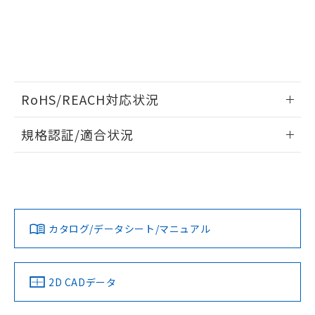
RoHS/REACH対応状況
情報更新：2026/7/29
規格認証/適合状況
EU RoHS
注意事項・凡例
UL認証
CSA認証
CEマーキング
Yes
Yes
Yes
対応状況
対応予定月
※1
※2
カタログ/データシート/マニュアル
対応済み
LR型式承認
DNV型式承認
BV型式承認
KR型式承
（イギリス
（ノルウェー
（フランス
（韓国
船舶規格）
船舶規格）
船舶規格）
船舶規格
中国 RoHS
注意事項・凡例
2D CADデータ
No
No
No
No