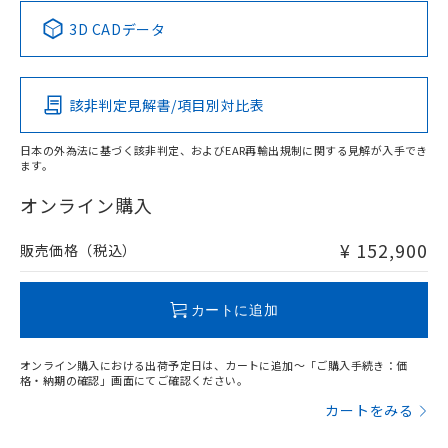
中国 RoHS表
※1 ※2
3D CADデータ
この製品の規格認証/適合状況ページへ
Pb
Hg
Cd
Cr(VI)
その他の認証はこちらのページからご検索ください
該非判定見解書/項目別対比表
X
O
O
O
日本の外為法に基づく該非判定、およびEAR再輸出規制に関する見解が入手でき
ます。
"対応済み"や非含有の記載がされた商品であっても、流通
在庫等で未対応品が混在する可能性があります。
オンライン購入
非含有品が必要な際は、弊社営業部門もしくは販売店へお
問い合わせください。
¥ 152,900
販売価格（税込）
この製品のRoHS/REACH対応状況ページへ
カートに追加
オンライン購入における出荷予定日は、カートに追加～「ご購入手続き：価
格・納期の確認」画面にてご確認ください。
カートをみる