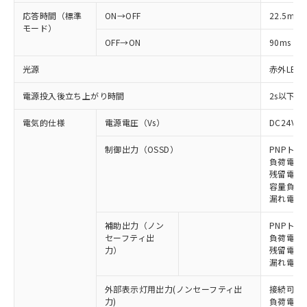
応答時間（標準
ON→OFF
22.5ms
モード）
OFF→ON
90ms
光源
赤外LED (
電源投入後立ち上がり時間
2s以下(
電気的仕様
電源電圧（Vs）
DC24V±
制御出力（OSSD）
PNPトラ
負荷電流 
残留電圧 
容量負荷 2
漏れ電流 
補助出力（ノン
PNPトラ
セーフティ出
負荷電流 
力）
残留電圧 
漏れ電流 
外部表示灯用出力(ノンセーフティ出
接続可能な
力)
負荷電流: