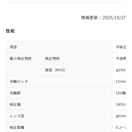
情報更新：2025/10/27
性能
用途
手検出用
最小検出物体
検出物体
不透明体
直径（MOS）
φ20mm
光軸ピッチ
15mm
光軸数
166軸
検出幅
2495mm
レンズ径
φ5mm
検出距離
0.2～7m