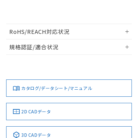
RoHS/REACH対応状況
情報更新：2026/7/29
規格認証/適合状況
EU RoHS
注意事項・凡例
UL認証
CSA認証
CEマーキング
Yes
Yes
Yes
対応状況
対応予定月
※1
※2
カタログ/データシート/マニュアル
対応済み
LR型式承認
DNV型式承認
BV型式承認
KR型式承
（イギリス
（ノルウェー
（フランス
（韓国
船舶規格）
船舶規格）
船舶規格）
船舶規格
中国 RoHS
注意事項・凡例
2D CADデータ
No
No
No
No
中国 RoHS表
※1 ※2
3D CADデータ