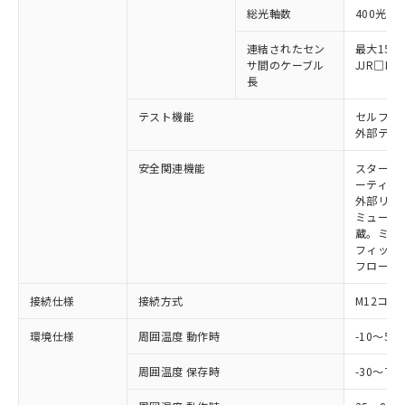
*中国RoHS10物質の基準値 (GB/T26572)：
国政府の輸出許可(または役務取引許
号
覧された時点での実際の在庫および標
ミウム(Cd) 100ppm以下、
総光軸数
400光軸
Pb(鉛) :1000ppm、 Hg(水銀) : 1000ppm、 Cd(カドミウ
可)を取得するなどの必要な手続きを
六価クロム(Cr(Ⅵ)) 1000ppm以下、ポリ臭化ビフェニル
ム) : 100ppm、
準価格とは異なる場合があることをご
類(PBB) 1000ppm以下、ポリ臭化ジフェニルエーテル類
Cr(Ⅵ)(六価クロム) : 1000ppm、 PBBs(ポリ臭化ビフェ
とります。
連結されたセン
最大15m
了承ください。
(PBDE) 1000ppm以下、フタル酸ビス(2-エチルヘキシ
○
一定数以上の在庫あり
ニル類) : 1000ppm、 PBDEs(ポリ臭化ジフェニルエーテ
当社は規制貨物を破棄する場合は、完
サ間のケーブル
JJR□
ル) (DEHP)(別名：DOP) 1000ppm以下、フタル酸ブチ
正式な納期状況および標準価格はお客
ル類) : 1000ppm、
ルベンジル（BBP） 1000ppm以下、フタル酸ジブチル
長
全に破砕するなど、違法に輸出されな
DBP(フタル酸ジブチル) : 1000ppm、 DIBP(フタル酸ジ
様のお取引先、またはお客様担当のオ
（DBP） 1000ppm以下、フタル酸ジイソブチル
イソブチル) : 1000ppm、 BBP(フタル酸ブチルベンジ
△
一定数には満たないが在庫あり
いよう必要な手段を講じます。
ムロン制御機器販売店・当社販売員に
(DIBP) 1000ppm以下
ル) : 1000ppm、
テスト機能
セルフテ
当社は貴社製品を、核兵器、ミサイ
但し、RoHS指令で産業用監視および制御機器に対する
DEHP(フタル酸ビス(2-エチルヘキシル)) : 1000ppm
ご相談ください。
外部テス
適用除外項目は除く。
ル、化学兵器、生物兵器またはその他
－
在庫なし(最新の在庫状況につ
オムロン制御機器販売店や当社販売拠
フタル酸エステル類の４物質については閾値を超える意
武器並びにこれらの製造装置等に一切
いては、お客様のお取引先、ま
図的な使用がないことを確認しています。
点は「
販売ネットワーク
」をご確認
安全関連機能
スタート
※2 環境保護使用期限
使用いたしません。
たはお客様担当のオムロン制御
ください。
ーティン
当社は、貴社製品を第三者に販売する
機器販売店・当社販売員にご確
外部リレ
在庫状況および標準価格結果を当社の
※2 対応予定月
「ｅ」：有害物質（10物質）のすべてが基
場合は、上記1、2および3の内容を当
ミューテ
認ください)
事前の承諾なく第三者に漏洩または開
準値以下であることを示します。
蔵。ミュー
該第三者に通知します。また当社は、
示しないようお願いします。
フィック
部品在庫の切り替え状況などにより、予定
「10」：通常の使用状況下において有害物
販売先および販売に係わる関係者が違
マイパーツ機能（部品リスト作成サー
空
受注生産機種、また在庫状況の
フローテ
月が前後することがあります。
質が外部に漏えいし、環境に深刻な影響を
法に輸出するおそれがある場合は、取
ビス）をご利用いただくには、I-Web
白
情報を公開していない機種
及ぼさない年数を意味します。
り引きをいたしません。
メンバーズにご登録されている必要が
接続仕様
接続方式
M12コネ
「－」：未確認です。当社販売部門へお問
あります。
い合わせください。
お客様が当ウェブサイト上で当社にご
環境仕様
周囲温度 動作時
-10～5
※3 非含有証明書ダウンロード
登録された部品リストについて、当社
周囲温度 保存時
-30～70
および当社の共同利用者が、当社の製
下記の非含有証明書をダウンロードするこ
品・サービスに関するお客様との取
とができます。