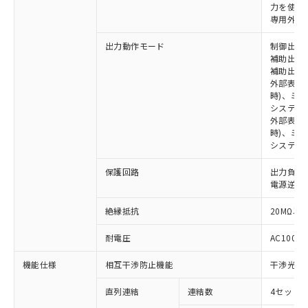
※1 対応状況
力を使用す
専用外部表
対応済み：EU RoHS指令（10物質）の
出力動作モード
制御出力:
非含有に対応した製品が提供可能な商品で
補助出力1
す。
補助出力2
対応予定：EU RoHS指令（10物質）の非含
外部表示
ご利用条件
有に対応した製品に切り替える予定のある
時)、ミ
システム
商品です。
外部表示灯
対応予定なし：EU RoHS指令（10物質）の
時)、ミ
以下の条件をお読みいただき、同意のうえ
非含有に非対応の商品で、対応品を出す予
システム
ご利用ください。
定はありません。
調査・確認中：EU RoHS指令（10物質）の
保護回路
出力負荷
本サービスは、当社制御機器事業取扱
※1 中国RoHS○×表
非含有の対応状況を調査中または確認中の
電源逆接
商品の当社在庫状況および標準価格
商品です。
(税抜)を提供させていただくもので
「○」：最大均質材料含有率が中国RoHSの
非該当品：ライセンス料など無形物で、有
絶縁抵抗
20MΩ以上
す。
基準値以下であることを示します。
害物質有無と関係のない商品です。
当社制御機器事業取扱商品の中には、
「×」：最大均質材料含有率が中国RoHSの
耐電圧
AC1000V
仕入先様の事情により、非含有部品として
本サービスの対象外となる商品もある
基準値を超えていることを示します。
いたものが、含有品と判明した場合などや
当社は、これら貴社製品のうち、外国
ことをご了承ください。
機能仕様
相互干渉防止機能
干渉光回
「－」：未確認です。当社販売部門へお問
むを得ず変更することがあります。
為替および外国貿易法に定める商品
在庫状況および標準価格照会結果は、
い合わせください。
（以下｢規制貨物等」という）を輸出
記載している更新日時点での社内デー
直列連結
連結数
4セットま
*EU RoHS指令（10物質）：
または国外への提供する場合は、日本
記
タに基づき作成されるものであり、閲
説明
鉛(Pb) 1000ppm以下、 水銀(Hg) 1000ppm以下、 カド