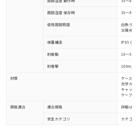
周囲湿度 動作時
35～85
合意する
キャンセル
引・商談に必要な範囲で利用すること
をご了承ください。
EU RoHS指令（10物質）の非含有証明書
周囲湿度 保存時
35～95%
※当社の共同利用者とは、
"個人情報
51物質の非含有証明書（当社基準）
の共同利用に関して"
の「1.共同利
使用周囲照度
白熱ランプ:
※本証明書は発行日時点で非含有を証明す
用者の範囲」に記載されている法人を
太陽光: 1
るもので、過去に遡って非含有を証明する
指します。
ものではありません。
保護構造
IP65 (IE
また、RoHS指令のフタル酸エステル類４
物質の対応では、対応完了までの期間は出
耐振動
10～55H
荷製品に未対応品が混在することから備考
欄に対応日を記載しておりました。
2
耐衝撃
100m/s
既に当社にて対応品への在庫切替を完了
していることから、特段のことがない限
材質
ケース:
り、2022年1月12日より割愛しておりま
光学カバー
キャップ:
す。
ケーブル:
規格適合
適合規格
詳細はカ
安全カテゴリ
カテゴリ 