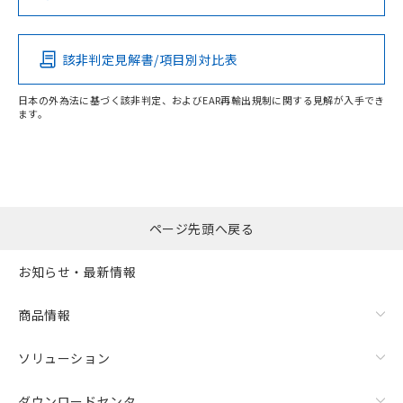
この製品の規格認証/適合状況ページへ
Pb
Hg
Cd
Cr(VI)
その他の認証はこちらのページからご検索ください
該非判定見解書/項目別対比表
X
O
O
O
日本の外為法に基づく該非判定、およびEAR再輸出規制に関する見解が入手でき
ます。
"対応済み"や非含有の記載がされた商品であっても、流通
在庫等で未対応品が混在する可能性があります。
非含有品が必要な際は、弊社営業部門もしくは販売店へお
問い合わせください。
ページ先頭へ戻る
この製品のRoHS/REACH対応状況ページへ
お知らせ・最新情報
商品情報
ソリューション
ダウンロードセンタ