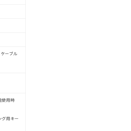
体のケーブル
能使用時
ング用キー