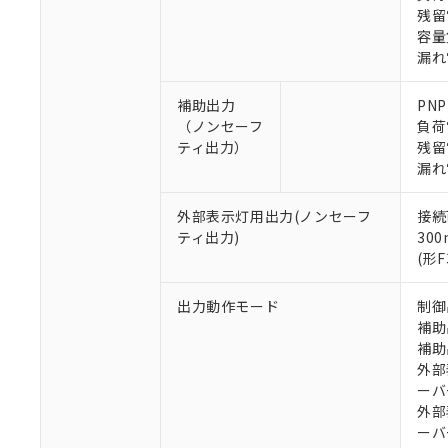
残留
容量負
漏れ
補助出力
PN
（ノンセーフ
負荷
※1 対応状況
ティ出力）
残留
漏れ
対応済み：EU
対応予定：EU R
外部表示灯用出力(ノンセーフ
接続
対応予定なし：EU
ティ出力)
30
調査・確認中：EU
ご利用条件
(形
非該当品：ライセ
※1 中国RoHS
仕入先様の事情に
出力動作モード
制御
があります。
以下の条件をお読
補助
「○」：最大均質
補助
「×」：最大均質
本サービスは
当社は、これ
*EU RoHS指令（10物
外部
「－」：未確認で
鉛(Pb) 1000ppm以下、
くものです。
う）を輸出ま
記
説明
六価クロム(Cr(Ⅵ)) 1
ーバ
当社制御機器
などの必要な
フタル酸ビス(2-エチルヘ
号
外部
*中国RoHS10物質の基準値 
ル（DBP） 1000ppm
在庫状況およ
当社は規制貨
Pb(鉛) :1000ppm、 Hg
ーバ
但し、RoHS指令で産
のであり、閲
ます。
Cr(Ⅵ)(六価クロム) : 
フタル酸エステル類の４