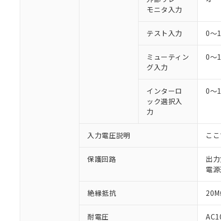
モニタ入力
テスト入力
0～
ミューティン
0～
グ入力
インターロ
0～
ック選択入
力
入力電圧説明
ここ
保護回路
出力
電源
絶縁抵抗
20M
耐電圧
AC1