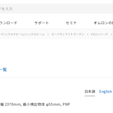
ウンロード
サポート
セミナ
オムロンの
ーテン/マルチビーム/シングルビーム
>
セーフティライトカーテン
>
F3SJシリーズ
>
一覧
日本語
English
370mm, 最小検出物体 φ55mm, PNP