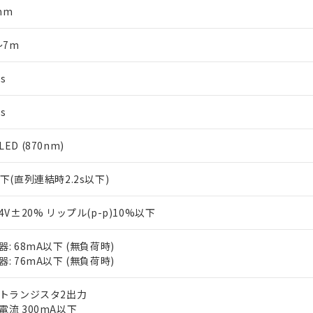
mm
～7m
s
s
ED (870nm)
以下(直列連結時2.2s以下)
24V±20% リップル(p-p)10%以下
器: 68mA以下 (無負荷時)
器: 76mA以下 (無負荷時)
Pトランジスタ2出力
電流 300mA以下