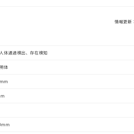
情報更新：2
人体通過検出、存在検知
明体
5mm
mm
軸
70mm