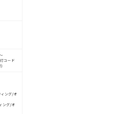
。
商品です。
0～
定はありません。
示灯コード
商品です。
)
を得ず変更すること
を提供させていただ
規制貨物等」とい
ティング/オ
引許可)を取得する
BDE) 1000ppm以下、
をご了承ください。
0ppm以下、フタル酸ジブチ
ィング/オ
基づき作成されるも
う必要な手段を講じ
ことをご了承くださ
) : 1000ppm、