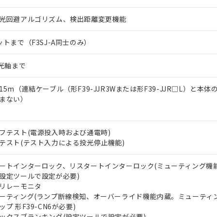
光回避アルゴリズム、検出距離変更機能
ットまで（F3SJ-A同士のみ）
0光軸まで
15m（連結ケーブル（形F39-JJR3Wまたは形F39-JJR□L）と本
まない）
フテスト(電源投入時および通電時)
テスト(テスト入力による投光停止機能)
ートインターロック、リスタートインターロック(ミューティング機
設定ツールで設定が必要)
リレーモニタ
ーティング(ランプ断線検知、オーバーライド機能内蔵。ミューティ
ップ 形F39-CN6が必要)
ックスブランキング(設定ツールで設定が必要)