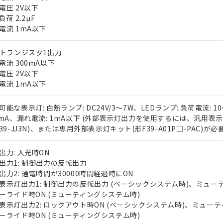
電圧 2V以下
荷 2.2µF
電流 1mA以下
Pトランジスタ1出力
電流 300mA以下
電圧 2V以下
電流 1mA以下
 RoHS指令（10物質）の非含有に対応した製品が提供可能な商品です
oHS指令（10物質）の非含有に対応した製品に切り替える予定のある
可能な表示灯: 白熱ランプ: DC24V/3～7W、LEDランプ: 負荷電流: 1
 RoHS指令（10物質）の非含有に非対応の商品で、対応品を出す予
0mA、漏れ電流: 1mA以下 (外部表示灯出力を使用するには、汎用表
 RoHS指令（10物質）の非含有の対応状況を調査中または確認中の
F39-JJ3N)、または専用外部表示灯キット(形F39-A01P□-PAC)が必要
ンス料など無形物で、有害物質有無と関係のない商品です。
○×表
より、非含有部品としていたものが、含有品と判明した場合などやむ
出力: 入光時ON
みいただき、同意のうえご利用ください。
出力1: 制御出力の反転出力
材料含有率が中国RoHSの基準値以下であることを示します。
出力2: 通電時間が30000時間経過時にON
材料含有率が中国RoHSの基準値を超えていることを示します。
、当社制御機器事業取扱商品の当社在庫状況および標準価格(税抜)
ら貴社製品のうち、外国為替および外国貿易法に定める商品（以下｢
質）：
表示灯出力1: 制御出力の反転出力 (ベーシックシステム時)、ミュー
す。当社販売部門へお問い合わせください。
 水銀(Hg) 1000ppm以下、 カドミウム(Cd) 100ppm以下、
たは国外への提供する場合は、日本国政府の輸出許可(または役務取
000ppm以下、ポリ臭化ビフェニル類(PBB) 1000ppm以下、ポリ臭化ジフェニルエーテル類(P
ーライド時ON (ミューティングシステム時)
事業取扱商品の中には、本サービスの対象外となる商品もあること
手続きをとります。
キシル) (DEHP)(別名：DOP) 1000ppm以下、フタル酸ブチルベンジル（BBP） 100
表示灯出力2: ロックアウト時ON (ベーシックシステム時)、ミューテ
(GB/T26572)：
以下、フタル酸ジイソブチル (DIBP) 1000ppm以下
び標準価格照会結果は、記載している更新日時点での社内データに
物を破棄する場合は、完全に破砕するなど、違法に輸出されないよ
(水銀) : 1000ppm、 Cd(カドミウム) : 100ppm、
ーライド時ON (ミューティングシステム時)
業用監視および制御機器に対する適用除外項目は除く。
覧された時点での実際の在庫および標準価格とは異なる場合がある
1000ppm、 PBBs(ポリ臭化ビフェニル類) : 1000ppm、 PBDEs(ポリ臭化ジフェニルエーテル類
物質については閾値を超える意図的な使用がないことを確認しています。