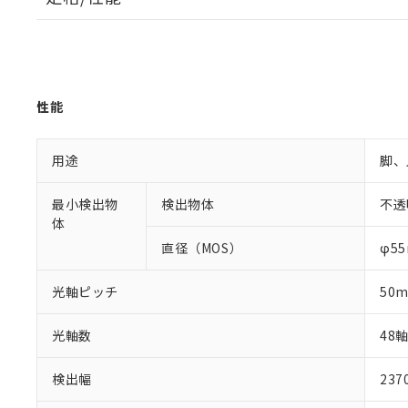
性能
用途
脚、
最小検出物
検出物体
不透
体
直径（MOS）
φ5
光軸ピッチ
50
光軸数
48
検出幅
23