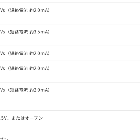
上の在庫あり
 1000ppm、 DIBP(フタル酸ジイソブチル) : 1000ppm、 BBP(フタル酸ブチルベンジル) :
品を、核兵器、ミサイル、化学兵器、生物兵器またはその他武器並
チルヘキシル)) : 1000ppm
～Vs（短絡電流 約2.0mA）
況および標準価格はお客様のお取引先、またはお客様担当のオムロ
用いたしません。
ご相談ください。
は満たないが在庫あり
製品を第三者に販売する場合は、上記1、2および3の内容を当該第
機器販売店や当社販売拠点は「
販売ネットワーク
」をご確認くだ
販売先および販売に係わる関係者が違法に輸出するおそれがある場
用期限
び標準価格結果を当社の事前の承諾なく第三者に漏洩または開示し
え状況などにより、予定月が前後することがあります。
～Vs（短絡電流 約3.5mA）
(最新の在庫状況については、お客様のお取引先、またはお客様担当
（10物質）のすべてが基準値以下であることを示します。
店・当社販売員にご確認ください)
能（部品リスト作成サービス）をご利用いただくには、I-Webメン
使用状況下において有害物質が外部に漏えいし、環境に深刻な影響を
あります。
～Vs（短絡電流 約2.0mA）
機種、また在庫状況の情報を公開していない機種
ェブサイト上で当社にご登録された部品リストについて、当社およ
書ダウンロード
す。当社販売部門へお問い合わせください。
品・サービスに関するお客様との取引・商談に必要な範囲で利用す
合意する
キャンセル
～Vs（短絡電流 約2.0mA）
書をダウンロードすることができます。
利用者とは、
"個人情報の共同利用に関して"
の「1.共同利用者の
します。
10物質）の非含有証明書
～Vs（短絡電流 約2.0mA）
明書（当社基準）
日時点で非含有を証明するもので、過去に遡って非含有を証明するも
令のフタル酸エステル類４物質の対応では、対応完了までの期間は出
備考欄に対応日を記載しておりました。
品への在庫切替を完了していることから、特段のことがない限り、20
1.5V、またはオープン
す。
プン