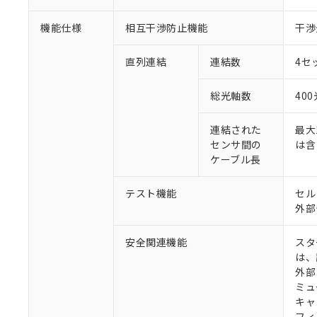
機能仕様
相互干渉防止機能
干渉
直列連結
連結数
4セ
総光軸数
40
連結された
最大
センサ間の
は含
ケーブル長
テスト機能
セル
外部
安全関連機能
スタ
は、
外部
ミュ
キャ
フィ