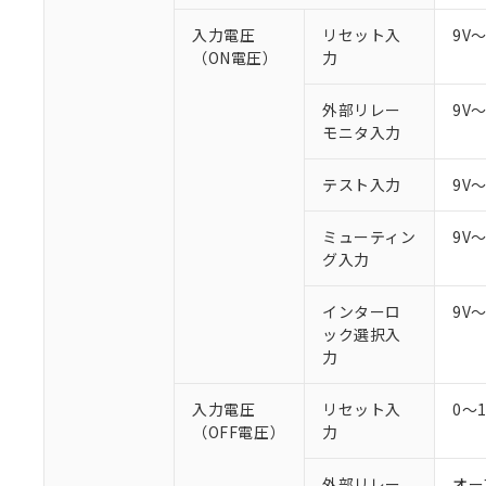
○
一定数以
DBP(フタル酸ジブチル) :
い。
当社は貴社製
DEHP(フタル酸ビス(2-エ
入力電圧
リセット入
9V
正式な納期状
置等に一切使
（ON電圧）
力
当社販売員に
※2 対応予定月
△
一定数に
当社は、貴社
オムロン制御
また当社は、
※2 環境保護使
在庫状況およ
部品在庫の切り替
たしません。
外部リレー
9V
－
在庫なし
す。
モニタ入力
「ｅ」：有害物質
機器販売
マイパーツ機
「10」：通常の
ている必要が
味します。
テスト入力
9V
空
受注生産
お客様が当ウ
※3 非含有証明
「－」：未確認で
白
が、当社の製
ミューティン
9V
さい。
下記の非含有証明
グ入力
※当社の共同
いる法人を指
EU RoHS指令（
インターロ
9V
51物質の非含有証
ック選択入
※本証明書は発行
力
また、RoHS指
混在することから
既に当社にて対応
入力電圧
リセット入
0～
り割愛しておりま
（OFF電圧）
力
外部リレー
オー