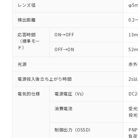
レンズ径
φ5
検出距離
0.2
応答時間
ON→OFF
13m
（標準モー
ド）
OFF→ON
52m
光源
赤外L
電源投入後立ち上がり時間
2s
電気的仕様
電源電圧（Vs）
DC
消費電流
受光
投光
制御出力（OSSD）
PN
負荷