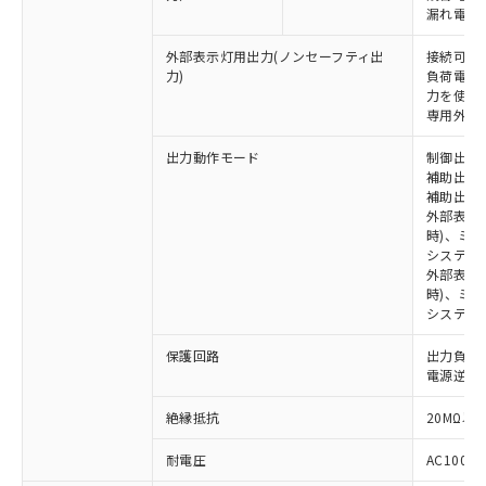
漏れ電流 
外部表示灯用出力(ノンセーフティ出
接続可能な
力)
負荷電流:
力を使用す
専用外部表
出力動作モード
制御出力:
補助出力1
補助出力2
※1 対応状況
外部表示
時)、ミ
対応済み：EU RoHS指令（10物質）の
システム
外部表示灯
非含有に対応した製品が提供可能な商品で
時)、ミ
す。
システム
対応予定：EU RoHS指令（10物質）の非含
ご利用条件
有に対応した製品に切り替える予定のある
保護回路
出力負荷
商品です。
電源逆接
対応予定なし：EU RoHS指令（10物質）の
以下の条件をお読みいただき、同意のうえ
非含有に非対応の商品で、対応品を出す予
絶縁抵抗
20MΩ以上
ご利用ください。
定はありません。
調査・確認中：EU RoHS指令（10物質）の
耐電圧
AC1000V
本サービスは、当社制御機器事業取扱
※1 中国RoHS○×表
非含有の対応状況を調査中または確認中の