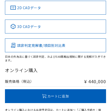
（イギリス
（ノルウェー
（フランス
（韓国
船舶規格）
船舶規格）
船舶規格）
船舶規格
中国 RoHS
注意事項・凡例
2D CADデータ
No
No
No
No
中国 RoHS表
※1 ※2
3D CADデータ
この製品の規格認証/適合状況ページへ
Pb
Hg
Cd
Cr(VI)
その他の認証はこちらのページからご検索ください
該非判定見解書/項目別対比表
-
-
-
-
日本の外為法に基づく該非判定、およびEAR再輸出規制に関する見解が入手でき
ます。
"対応済み"や非含有の記載がされた商品であっても、流通
在庫等で未対応品が混在する可能性があります。
オンライン購入
非含有品が必要な際は、弊社営業部門もしくは販売店へお
問い合わせください。
¥ 440,000
販売価格（税込）
この製品のRoHS/REACH対応状況ページへ
カートに追加
オンライン購入における出荷予定日は、カートに追加～「ご購入手続き：価