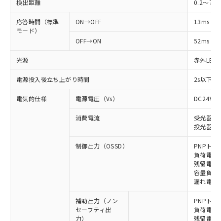
検出距離
0.2～7m
応答時間（標準
ON→OFF
13ms
モード）
OFF→ON
52ms
光源
赤外LED (
電源投入後立ち上がり時間
2s以下(
電気的仕様
電源電圧（Vs）
DC24V±
消費電流
受光器: 6
投光器: 7
制御出力（OSSD）
PNPトラ
負荷電流 
残留電圧 
容量負荷 2
漏れ電流 
補助出力（ノン
PNPトラ
セーフティ出
負荷電流 
力）
残留電圧 