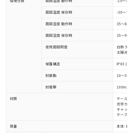
示しないようお願いします。
環境仕様
周囲温度 動作時
-10～5
部品在庫の切り替え状況などにより、予定
「10」：通常の使用状況下において有害物
販売先および販売に係わる関係者が違
マイパーツ機能（部品リスト作成サー
空
受注生産機種、また在庫状況の
月が前後することがあります。
質が外部に漏えいし、環境に深刻な影響を
法に輸出するおそれがある場合は、取
周囲温度 保存時
-30～70
ビス）をご利用いただくには、I-Web
白
情報を公開していない機種
及ぼさない年数を意味します。
り引きをいたしません。
メンバーズにご登録されている必要が
「－」：未確認です。当社販売部門へお問
周囲湿度 動作時
35～85
あります。
い合わせください。
お客様が当ウェブサイト上で当社にご
※3 非含有証明書ダウンロード
周囲湿度 保存時
35～95%
登録された部品リストについて、当社
および当社の共同利用者が、当社の製
使用周囲照度
白熱ランプ:
下記の非含有証明書をダウンロードするこ
品・サービスに関するお客様との取
太陽光: 1
とができます。
合意する
キャンセル
引・商談に必要な範囲で利用すること
をご了承ください。
保護構造
IP65 (IE
EU RoHS指令（10物質）の非含有証明書
※当社の共同利用者とは、
"個人情報
51物質の非含有証明書（当社基準）
の共同利用に関して"
の「1.共同利
耐振動
10～55H
※本証明書は発行日時点で非含有を証明す
用者の範囲」に記載されている法人を
るもので、過去に遡って非含有を証明する
2
耐衝撃
100m/s
指します。
ものではありません。
また、RoHS指令のフタル酸エステル類４
材質
ケース:
物質の対応では、対応完了までの期間は出
光学カバー
キャップ:
荷製品に未対応品が混在することから備考
ケーブル:
欄に対応日を記載しておりました。
既に当社にて対応品への在庫切替を完了
質量
本体: 約3.
していることから、特段のことがない限