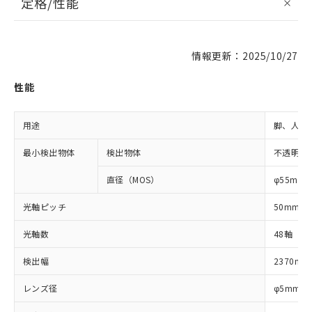
定格/性能
情報更新：2025/10/27
性能
用途
脚、人体
最小検出物体
検出物体
不透明体
直径（MOS）
φ55mm
光軸ピッチ
50mm
光軸数
48軸
検出幅
2370mm
レンズ径
φ5mm