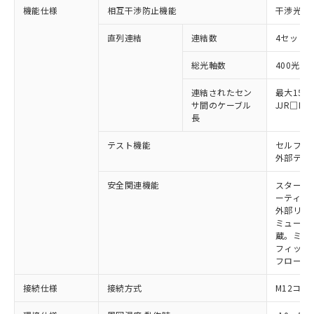
商品の当社在庫状況および標準価格
機能仕様
相互干渉防止機能
干渉光回
商品です。
(税抜)を提供させていただくもので
「○」：最大均質材料含有率が中国RoHSの
非該当品：ライセンス料など無形物で、有
す。
直列連結
連結数
4セットま
基準値以下であることを示します。
害物質有無と関係のない商品です。
当社制御機器事業取扱商品の中には、
「×」：最大均質材料含有率が中国RoHSの
仕入先様の事情により、非含有部品として
本サービスの対象外となる商品もある
総光軸数
400光軸
基準値を超えていることを示します。
いたものが、含有品と判明した場合などや
当社は、これら貴社製品のうち、外国
ことをご了承ください。
「－」：未確認です。当社販売部門へお問
むを得ず変更することがあります。
為替および外国貿易法に定める商品
連結されたセン
最大15m
在庫状況および標準価格照会結果は、
い合わせください。
（以下｢規制貨物等」という）を輸出
サ間のケーブル
JJR□
記載している更新日時点での社内デー
*EU RoHS指令（10物質）：
長
または国外への提供する場合は、日本
記
タに基づき作成されるものであり、閲
説明
鉛(Pb) 1000ppm以下、 水銀(Hg) 1000ppm以下、 カド
*中国RoHS10物質の基準値 (GB/T26572)：
国政府の輸出許可(または役務取引許
号
覧された時点での実際の在庫および標
ミウム(Cd) 100ppm以下、
Pb(鉛) :1000ppm、 Hg(水銀) : 1000ppm、 Cd(カドミウ
テスト機能
セルフテ
可)を取得するなどの必要な手続きを
六価クロム(Cr(Ⅵ)) 1000ppm以下、ポリ臭化ビフェニル
ム) : 100ppm、
準価格とは異なる場合があることをご
外部テス
類(PBB) 1000ppm以下、ポリ臭化ジフェニルエーテル類
Cr(Ⅵ)(六価クロム) : 1000ppm、 PBBs(ポリ臭化ビフェ
とります。
了承ください。
(PBDE) 1000ppm以下、フタル酸ビス(2-エチルヘキシ
○
一定数以上の在庫あり
ニル類) : 1000ppm、 PBDEs(ポリ臭化ジフェニルエーテ
当社は規制貨物を破棄する場合は、完
ル) (DEHP)(別名：DOP) 1000ppm以下、フタル酸ブチ
正式な納期状況および標準価格はお客
ル類) : 1000ppm、
安全関連機能
スタート
ルベンジル（BBP） 1000ppm以下、フタル酸ジブチル
全に破砕するなど、違法に輸出されな
DBP(フタル酸ジブチル) : 1000ppm、 DIBP(フタル酸ジ
様のお取引先、またはお客様担当のオ
ーティン
（DBP） 1000ppm以下、フタル酸ジイソブチル
イソブチル) : 1000ppm、 BBP(フタル酸ブチルベンジ
△
一定数には満たないが在庫あり
いよう必要な手段を講じます。
外部リレ
ムロン制御機器販売店・当社販売員に
(DIBP) 1000ppm以下
ル) : 1000ppm、
当社は貴社製品を、核兵器、ミサイ
但し、RoHS指令で産業用監視および制御機器に対する
ミューテ
DEHP(フタル酸ビス(2-エチルヘキシル)) : 1000ppm
ご相談ください。
適用除外項目は除く。
蔵。ミュー
ル、化学兵器、生物兵器またはその他
－
在庫なし(最新の在庫状況につ
オムロン制御機器販売店や当社販売拠
フタル酸エステル類の４物質については閾値を超える意
フィック
武器並びにこれらの製造装置等に一切
いては、お客様のお取引先、ま
図的な使用がないことを確認しています。
点は「
販売ネットワーク
」をご確認
フローテ
※2 環境保護使用期限
使用いたしません。
たはお客様担当のオムロン制御
ください。
当社は、貴社製品を第三者に販売する
機器販売店・当社販売員にご確
在庫状況および標準価格結果を当社の
接続仕様
接続方式
M12コネ
※2 対応予定月
「ｅ」：有害物質（10物質）のすべてが基
場合は、上記1、2および3の内容を当
認ください)
事前の承諾なく第三者に漏洩または開
準値以下であることを示します。
該第三者に通知します。また当社は、