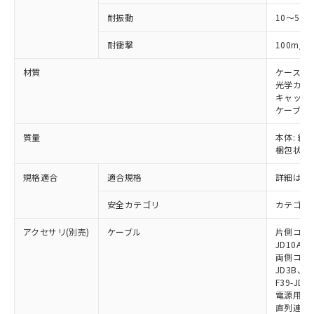
および当社の共同利用者が、当社の製
下記の非含有証明書をダウンロードするこ
品・サービスに関するお客様との取
耐振動
10～55H
とができます。
合意する
キャンセル
引・商談に必要な範囲で利用すること
2
をご了承ください。
耐衝撃
100m/s
EU RoHS指令（10物質）の非含有証明書
※当社の共同利用者とは、
"個人情報
51物質の非含有証明書（当社基準）
材質
ケース:
の共同利用に関して"
の「1.共同利
※本証明書は発行日時点で非含有を証明す
光学カバー
用者の範囲」に記載されている法人を
キャップ:
るもので、過去に遡って非含有を証明する
指します。
ケーブル:
ものではありません。
また、RoHS指令のフタル酸エステル類４
質量
本体: 約3.
物質の対応では、対応完了までの期間は出
梱包状態: 
荷製品に未対応品が混在することから備考
欄に対応日を記載しておりました。
規格適合
適合規格
詳細はカ
既に当社にて対応品への在庫切替を完了
していることから、特段のことがない限
安全カテゴリ
カテゴリ 
り、2022年1月12日より割愛しておりま
す。
アクセサリ(別売)
ケーブル
片側コネクタ
JD10A、F
両側コネクタ
JD3B、F3
F39-JD2
電源用ケーブ
直列連結ケー