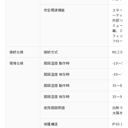
（以下｢規制貨物等」という）を輸出
記載している更新日時点での社内デー
*EU RoHS指令（10物質）：
または国外への提供する場合は、日本
記
タに基づき作成されるものであり、閲
説明
安全関連機能
スタート
鉛(Pb) 1000ppm以下、 水銀(Hg) 1000ppm以下、 カド
*中国RoHS10物質の基準値 (GB/T26572)：
国政府の輸出許可(または役務取引許
号
覧された時点での実際の在庫および標
ミウム(Cd) 100ppm以下、
ーティン
Pb(鉛) :1000ppm、 Hg(水銀) : 1000ppm、 Cd(カドミウ
可)を取得するなどの必要な手続きを
六価クロム(Cr(Ⅵ)) 1000ppm以下、ポリ臭化ビフェニル
ム) : 100ppm、
準価格とは異なる場合があることをご
外部リレ
類(PBB) 1000ppm以下、ポリ臭化ジフェニルエーテル類
Cr(Ⅵ)(六価クロム) : 1000ppm、 PBBs(ポリ臭化ビフェ
とります。
ミューテ
了承ください。
(PBDE) 1000ppm以下、フタル酸ビス(2-エチルヘキシ
○
一定数以上の在庫あり
ニル類) : 1000ppm、 PBDEs(ポリ臭化ジフェニルエーテ
当社は規制貨物を破棄する場合は、完
蔵。ミュー
ル) (DEHP)(別名：DOP) 1000ppm以下、フタル酸ブチ
正式な納期状況および標準価格はお客
ル類) : 1000ppm、
フィック
ルベンジル（BBP） 1000ppm以下、フタル酸ジブチル
全に破砕するなど、違法に輸出されな
DBP(フタル酸ジブチル) : 1000ppm、 DIBP(フタル酸ジ
様のお取引先、またはお客様担当のオ
（DBP） 1000ppm以下、フタル酸ジイソブチル
フローテ
イソブチル) : 1000ppm、 BBP(フタル酸ブチルベンジ
△
一定数には満たないが在庫あり
いよう必要な手段を講じます。
ムロン制御機器販売店・当社販売員に
(DIBP) 1000ppm以下
ル) : 1000ppm、
当社は貴社製品を、核兵器、ミサイ
但し、RoHS指令で産業用監視および制御機器に対する
DEHP(フタル酸ビス(2-エチルヘキシル)) : 1000ppm
ご相談ください。
接続仕様
接続方式
M12コネ
適用除外項目は除く。
ル、化学兵器、生物兵器またはその他
－
在庫なし(最新の在庫状況につ
オムロン制御機器販売店や当社販売拠
フタル酸エステル類の４物質については閾値を超える意
武器並びにこれらの製造装置等に一切
いては、お客様のお取引先、ま
図的な使用がないことを確認しています。
点は「
販売ネットワーク
」をご確認
環境仕様
周囲温度 動作時
-10～5
※2 環境保護使用期限
使用いたしません。
たはお客様担当のオムロン制御
ください。
当社は、貴社製品を第三者に販売する
機器販売店・当社販売員にご確
在庫状況および標準価格結果を当社の
周囲温度 保存時
-30～70
※2 対応予定月
「ｅ」：有害物質（10物質）のすべてが基
場合は、上記1、2および3の内容を当
認ください)
事前の承諾なく第三者に漏洩または開
準値以下であることを示します。
該第三者に通知します。また当社は、
周囲湿度 動作時
35～85
示しないようお願いします。
部品在庫の切り替え状況などにより、予定
「10」：通常の使用状況下において有害物
販売先および販売に係わる関係者が違
マイパーツ機能（部品リスト作成サー
空
受注生産機種、また在庫状況の
月が前後することがあります。
質が外部に漏えいし、環境に深刻な影響を
法に輸出するおそれがある場合は、取
周囲湿度 保存時
35～95%
ビス）をご利用いただくには、I-Web
白
情報を公開していない機種
及ぼさない年数を意味します。
り引きをいたしません。
メンバーズにご登録されている必要が
「－」：未確認です。当社販売部門へお問
使用周囲照度
白熱ランプ:
あります。
太陽光: 1
い合わせください。
お客様が当ウェブサイト上で当社にご
※3 非含有証明書ダウンロード
登録された部品リストについて、当社
保護構造
IP65 (IE