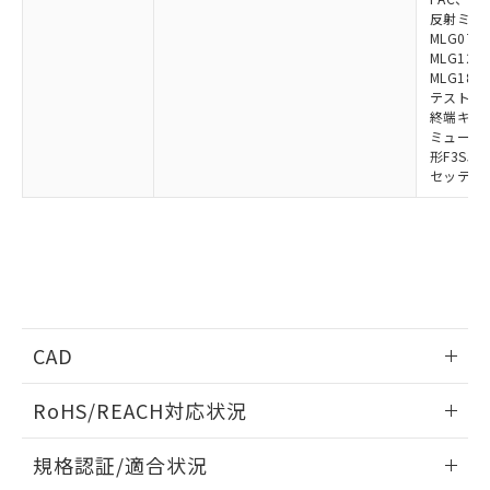
反射ミラー:
MLG0711
MLG1219
MLG1830
テストロッド
終端キャップ
ミューティ
形F3SJ用
セッティン
CAD
ログイン/会員登録いただくと、CADデータをダウンロー
RoHS/REACH対応状況
ドすることができます。
情報更新：2026/7/29
規格認証/適合状況