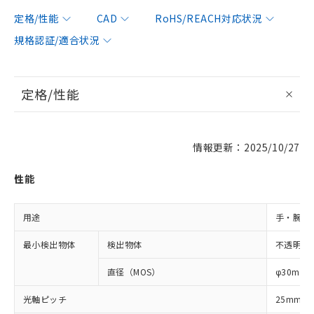
定格/性能
CAD
RoHS/REACH対応状況
規格認証/適合状況
定格/性能
情報更新：2025/10/27
性能
用途
手・腕検
最小検出物体
検出物体
不透明体
直径（MOS）
φ30mm
光軸ピッチ
25mm