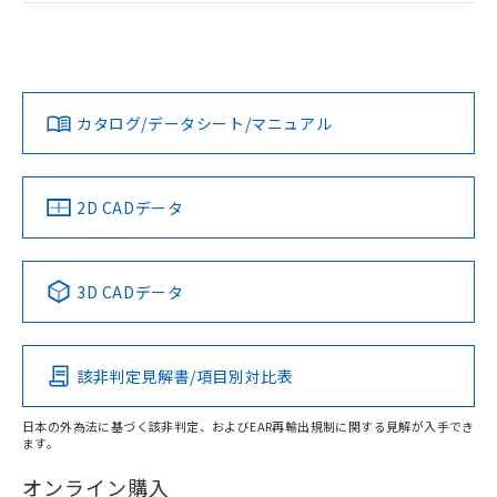
ログイン/会員登録
EU RoHS
注意事項・凡例
UL認証
CSA認証
CEマーキング
Yes
Yes
Yes
対応状況
対応予定月
※1
※2
ダウンロードデータをご利用いただく前に、以下を必ずお読
みください。
カタログ/データシート/マニュアル
対応済み
ソフトウェアの使用条件
LR型式承認
DNV型式承認
BV型式承認
KR型式承
（イギリス
（ノルウェー
（フランス
（韓国
船舶規格）
船舶規格）
船舶規格）
船舶規格
中国 RoHS
注意事項・凡例
2D CADデータ
No
No
No
No
中国 RoHS表
※1 ※2
3D CADデータ
この製品の規格認証/適合状況ページへ
Pb
Hg
Cd
Cr(VI)
その他の認証はこちらのページからご検索ください
該非判定見解書/項目別対比表
X
O
O
O
日本の外為法に基づく該非判定、およびEAR再輸出規制に関する見解が入手でき
ます。
"対応済み"や非含有の記載がされた商品であっても、流通
在庫等で未対応品が混在する可能性があります。
オンライン購入