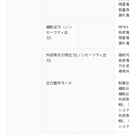
残留電圧 
容量負荷 2
漏れ電流 
補助出力（ノン
NPNトラ
セーフティ出
負荷電流 
力）
残留電圧 
漏れ電流 
外部表示灯用出力(ノンセーフティ出
接続可能な
力)
負荷電流:
力を使用す
専用外部表
出力動作モード
制御出力:
補助出力1
補助出力2
外部表示
時)、ミ
システム
外部表示灯
時)、ミ
システム