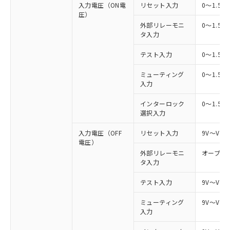
入力電圧（ON電
リセット入力
0～1.5V
圧）
外部リレーモニ
0～1.5V
タ入力
テスト入力
0～1.5V
ミューティング
0～1.5V
入力
インターロック
0～1.5V
選択入力
入力電圧（OFF
リセット入力
9V～Vs
電圧）
外部リレーモニ
オープン
タ入力
テスト入力
9V～Vs
ミューティング
9V～Vs
入力