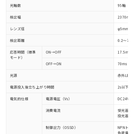
光軸数
95軸
検出幅
2370mm
レンズ径
φ5mm
検出距離
0.2～7m
応答時間（標準
ON→OFF
17.5ms
モード）
OFF→ON
70ms
光源
赤外LED (
電源投入後立ち上がり時間
2s以下(
電気的仕様
電源電圧（Vs）
DC24V±
消費電流
受光器: 9
投光器: 1
制御出力（OSSD）
NPNトラ
負荷電流 