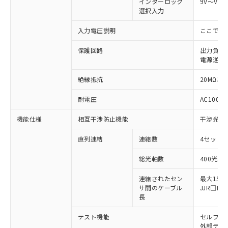
インターロック
9V～Vs
選択入力
※1 対応状況
入力電圧説明
ここでの
対応済み：EU RoHS指令（10物質）の
保護回路
出力負荷
非含有に対応した製品が提供可能な商品で
電源逆接
す。
対応予定：EU RoHS指令（10物質）の非含
絶縁抵抗
20MΩ以上
ご利用条件
有に対応した製品に切り替える予定のある
商品です。
耐電圧
AC1000V
対応予定なし：EU RoHS指令（10物質）の
以下の条件をお読みいただき、同意のうえ
機能仕様
相互干渉防止機能
干渉光回
非含有に非対応の商品で、対応品を出す予
ご利用ください。
定はありません。
直列連結
連結数
4セットま
調査・確認中：EU RoHS指令（10物質）の
本サービスは、当社制御機器事業取扱
※1 中国RoHS○×表
非含有の対応状況を調査中または確認中の
商品の当社在庫状況および標準価格
総光軸数
400光軸
商品です。
(税抜)を提供させていただくもので
「○」：最大均質材料含有率が中国RoHSの
非該当品：ライセンス料など無形物で、有
す。
連結されたセン
最大15m
基準値以下であることを示します。
害物質有無と関係のない商品です。
サ間のケーブル
JJR□
当社制御機器事業取扱商品の中には、
「×」：最大均質材料含有率が中国RoHSの
仕入先様の事情により、非含有部品として
長
本サービスの対象外となる商品もある
基準値を超えていることを示します。
いたものが、含有品と判明した場合などや
当社は、これら貴社製品のうち、外国
ことをご了承ください。
「－」：未確認です。当社販売部門へお問
むを得ず変更することがあります。
テスト機能
セルフテ
為替および外国貿易法に定める商品
在庫状況および標準価格照会結果は、
い合わせください。
外部テス