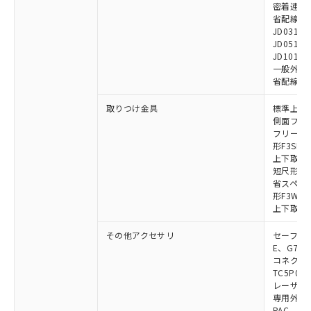
密着連結専用
省配線用ケー
JD0310B
JD0510B
JD1010B
一般外部表
省配線コネク
取りつけ金具
標準上下取
側面フラッ
フリーロケ
形F3SN
上下取付金具
短尺形F3S
省スペース取
形F3W-C
上下取付金具
その他アクセサリ
セーフティリ
E、G7S-3
コネクタ中
TC5P01、
レーザポイン
専用外部表示
PAC、F39