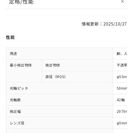
定格/性能
情報更新：2025/10/27
性能
用途
脚、人体
最小検出物体
検出物体
不透明体
直径（MOS）
φ55mm
光軸ピッチ
50mm
光軸数
42軸
検出幅
2070mm
レンズ径
φ5mm