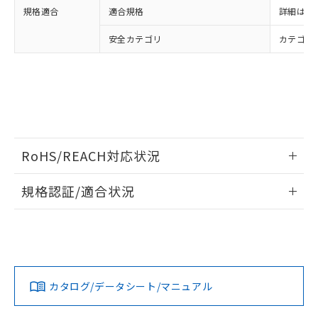
り、2022年1月12日より割愛しておりま
規格適合
適合規格
詳細はカ
す。
安全カテゴリ
カテゴリ 
RoHS/REACH対応状況
情報更新：2026/7/29
規格認証/適合状況
EU RoHS
注意事項・凡例
UL認証
CSA認証
CEマーキング
Yes
Yes
Yes
対応状況
対応予定月
※1
※2
カタログ/データシート/マニュアル
対応済み
LR型式承認
DNV型式承認
BV型式承認
KR型式承