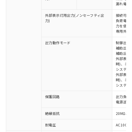
漏れ電流 
外部表示灯用出力(ノンセーフティ出
接続可能な
力)
負荷電流:
力を使用す
専用外部表
出力動作モード
制御出力:
補助出力1
補助出力2
※1 対応状況
外部表示
時)、ミ
対応済み：EU RoHS指令（10物質）の
システム
外部表示灯
非含有に対応した製品が提供可能な商品で
時)、ミ
す。
システム
対応予定：EU RoHS指令（10物質）の非含
ご利用条件
有に対応した製品に切り替える予定のある
保護回路
出力負荷
商品です。
電源逆接
対応予定なし：EU RoHS指令（10物質）の
以下の条件をお読みいただき、同意のうえ
非含有に非対応の商品で、対応品を出す予
絶縁抵抗
20MΩ以上
ご利用ください。
定はありません。
調査・確認中：EU RoHS指令（10物質）の
耐電圧
AC1000V
本サービスは、当社制御機器事業取扱
※1 中国RoHS○×表
非含有の対応状況を調査中または確認中の