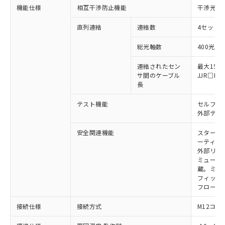
商品の当社在庫状況および標準価格
機能仕様
相互干渉防止機能
干渉光回
商品です。
(税抜)を提供させていただくもので
「○」：最大均質材料含有率が中国RoHSの
非該当品：ライセンス料など無形物で、有
す。
直列連結
連結数
4セットま
基準値以下であることを示します。
害物質有無と関係のない商品です。
当社制御機器事業取扱商品の中には、
「×」：最大均質材料含有率が中国RoHSの
仕入先様の事情により、非含有部品として
本サービスの対象外となる商品もある
総光軸数
400光軸
基準値を超えていることを示します。
いたものが、含有品と判明した場合などや
当社は、これら貴社製品のうち、外国
ことをご了承ください。
「－」：未確認です。当社販売部門へお問
むを得ず変更することがあります。
為替および外国貿易法に定める商品
連結されたセン
最大15m
在庫状況および標準価格照会結果は、
い合わせください。
（以下｢規制貨物等」という）を輸出
サ間のケーブル
JJR□
記載している更新日時点での社内デー
*EU RoHS指令（10物質）：
長
または国外への提供する場合は、日本
記
タに基づき作成されるものであり、閲
説明
鉛(Pb) 1000ppm以下、 水銀(Hg) 1000ppm以下、 カド
*中国RoHS10物質の基準値 (GB/T26572)：
国政府の輸出許可(または役務取引許
号
覧された時点での実際の在庫および標
ミウム(Cd) 100ppm以下、
Pb(鉛) :1000ppm、 Hg(水銀) : 1000ppm、 Cd(カドミウ
テスト機能
セルフテ
可)を取得するなどの必要な手続きを
六価クロム(Cr(Ⅵ)) 1000ppm以下、ポリ臭化ビフェニル
ム) : 100ppm、
準価格とは異なる場合があることをご
外部テス
類(PBB) 1000ppm以下、ポリ臭化ジフェニルエーテル類
Cr(Ⅵ)(六価クロム) : 1000ppm、 PBBs(ポリ臭化ビフェ
とります。
了承ください。
(PBDE) 1000ppm以下、フタル酸ビス(2-エチルヘキシ
○
一定数以上の在庫あり
ニル類) : 1000ppm、 PBDEs(ポリ臭化ジフェニルエーテ
当社は規制貨物を破棄する場合は、完
ル) (DEHP)(別名：DOP) 1000ppm以下、フタル酸ブチ
正式な納期状況および標準価格はお客
ル類) : 1000ppm、
安全関連機能
スタート
ルベンジル（BBP） 1000ppm以下、フタル酸ジブチル
全に破砕するなど、違法に輸出されな
DBP(フタル酸ジブチル) : 1000ppm、 DIBP(フタル酸ジ
様のお取引先、またはお客様担当のオ
ーティン
（DBP） 1000ppm以下、フタル酸ジイソブチル
イソブチル) : 1000ppm、 BBP(フタル酸ブチルベンジ
△
一定数には満たないが在庫あり
いよう必要な手段を講じます。
外部リレ
ムロン制御機器販売店・当社販売員に
(DIBP) 1000ppm以下
ル) : 1000ppm、
当社は貴社製品を、核兵器、ミサイ
但し、RoHS指令で産業用監視および制御機器に対する
ミューテ
DEHP(フタル酸ビス(2-エチルヘキシル)) : 1000ppm
ご相談ください。
適用除外項目は除く。
蔵。ミュー
ル、化学兵器、生物兵器またはその他
－
在庫なし(最新の在庫状況につ
オムロン制御機器販売店や当社販売拠
フタル酸エステル類の４物質については閾値を超える意
フィック
武器並びにこれらの製造装置等に一切
いては、お客様のお取引先、ま
図的な使用がないことを確認しています。
点は「
販売ネットワーク
」をご確認
フローテ
※2 環境保護使用期限
使用いたしません。
たはお客様担当のオムロン制御
ください。
当社は、貴社製品を第三者に販売する
機器販売店・当社販売員にご確
在庫状況および標準価格結果を当社の
接続仕様
接続方式
M12コネ
※2 対応予定月
「ｅ」：有害物質（10物質）のすべてが基
場合は、上記1、2および3の内容を当
認ください)
事前の承諾なく第三者に漏洩または開
準値以下であることを示します。
該第三者に通知します。また当社は、