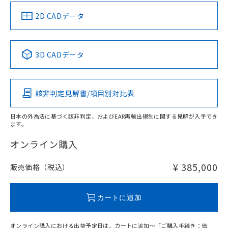
（イギリス
（ノルウェー
（フランス
（韓国
船舶規格）
船舶規格）
船舶規格）
船舶規格
中国 RoHS
注意事項・凡例
2D CADデータ
No
No
No
No
中国 RoHS表
※1 ※2
3D CADデータ
この製品の規格認証/適合状況ページへ
Pb
Hg
Cd
Cr(VI)
その他の認証はこちらのページからご検索ください
該非判定見解書/項目別対比表
-
-
-
-
日本の外為法に基づく該非判定、およびEAR再輸出規制に関する見解が入手でき
ます。
"対応済み"や非含有の記載がされた商品であっても、流通
在庫等で未対応品が混在する可能性があります。
オンライン購入
非含有品が必要な際は、弊社営業部門もしくは販売店へお
問い合わせください。
¥ 385,000
販売価格（税込）
この製品のRoHS/REACH対応状況ページへ
カートに追加
オンライン購入における出荷予定日は、カートに追加～「ご購入手続き：価