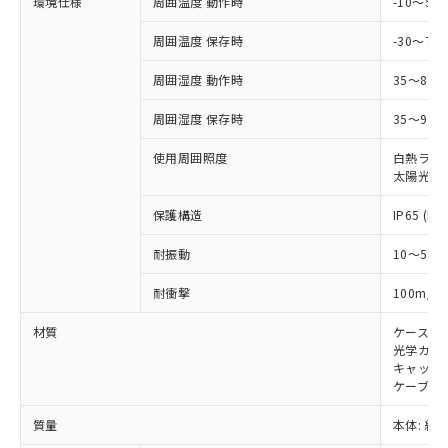
示しないようお願いします。
環境仕様
周囲温度 動作時
-10～5
部品在庫の切り替え状況などにより、予定
「10」：通常の使用状況下において有害物
販売先および販売に係わる関係者が違
マイパーツ機能（部品リスト作成サー
空
受注生産機種、また在庫状況の
月が前後することがあります。
質が外部に漏えいし、環境に深刻な影響を
法に輸出するおそれがある場合は、取
周囲温度 保存時
-30～70
ビス）をご利用いただくには、I-Web
白
情報を公開していない機種
及ぼさない年数を意味します。
り引きをいたしません。
メンバーズにご登録されている必要が
「－」：未確認です。当社販売部門へお問
周囲湿度 動作時
35～85
あります。
い合わせください。
お客様が当ウェブサイト上で当社にご
※3 非含有証明書ダウンロード
周囲湿度 保存時
35～95%
登録された部品リストについて、当社
および当社の共同利用者が、当社の製
使用周囲照度
白熱ランプ:
下記の非含有証明書をダウンロードするこ
品・サービスに関するお客様との取
太陽光: 1
とができます。
合意する
キャンセル
引・商談に必要な範囲で利用すること
をご了承ください。
保護構造
IP65 (IE
EU RoHS指令（10物質）の非含有証明書
※当社の共同利用者とは、
"個人情報
51物質の非含有証明書（当社基準）
の共同利用に関して"
の「1.共同利
耐振動
10～55H
※本証明書は発行日時点で非含有を証明す
用者の範囲」に記載されている法人を
るもので、過去に遡って非含有を証明する
2
耐衝撃
100m/s
指します。
ものではありません。
また、RoHS指令のフタル酸エステル類４
材質
ケース:
物質の対応では、対応完了までの期間は出
光学カバー
キャップ:
荷製品に未対応品が混在することから備考
ケーブル:
欄に対応日を記載しておりました。
既に当社にて対応品への在庫切替を完了
質量
本体: 約2.
していることから、特段のことがない限