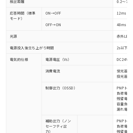
検出距離
0.2～7m
応答時間（標準
ON→OFF
12ms
モード）
OFF→ON
48ms
光源
赤外LED (
電源投入後立ち上がり時間
2s以下(
電気的仕様
電源電圧（Vs）
DC24V±
消費電流
受光器: 6
投光器: 7
制御出力（OSSD）
PNPトラ
負荷電流 
残留電圧 
容量負荷 2
漏れ電流 
補助出力（ノン
PNPトラ
セーフティ出
負荷電流 
力）
残留電圧 