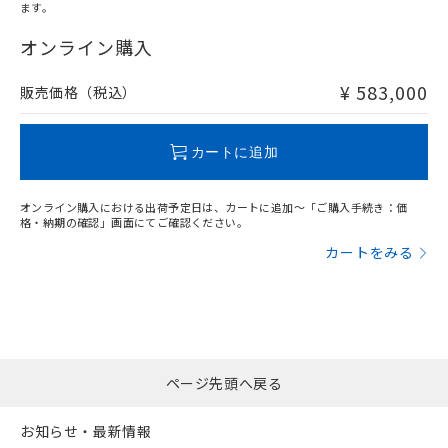
オムロン制御機器販売店や当社販売拠
フタル酸エステル類の４物質については閾値を超える意
ます。
武器並びにこれらの製造装置等に一切
いては、お客様のお取引先、ま
図的な使用がないことを確認しています。
点は「
販売ネットワーク
」をご確認
※2 環境保護使用期限
使用いたしません。
たはお客様担当のオムロン制御
オンライン購入
ください。
当社は、貴社製品を第三者に販売する
機器販売店・当社販売員にご確
在庫状況および標準価格結果を当社の
※2 対応予定月
「ｅ」：有害物質（10物質）のすべてが基
場合は、上記1、2および3の内容を当
認ください)
事前の承諾なく第三者に漏洩または開
¥ 583,000
販売価格（税込）
準値以下であることを示します。
該第三者に通知します。また当社は、
示しないようお願いします。
部品在庫の切り替え状況などにより、予定
「10」：通常の使用状況下において有害物
販売先および販売に係わる関係者が違
マイパーツ機能（部品リスト作成サー
空
受注生産機種、また在庫状況の
月が前後することがあります。
質が外部に漏えいし、環境に深刻な影響を
法に輸出するおそれがある場合は、取
ビス）をご利用いただくには、I-Web
白
情報を公開していない機種
カートに追加
及ぼさない年数を意味します。
り引きをいたしません。
メンバーズにご登録されている必要が
「－」：未確認です。当社販売部門へお問
あります。
い合わせください。
オンライン購入における出荷予定日は、カートに追加～「ご購入手続き：価
お客様が当ウェブサイト上で当社にご
格・納期の確認」画面にてご確認ください。
※3 非含有証明書ダウンロード
登録された部品リストについて、当社
カートをみる
および当社の共同利用者が、当社の製
下記の非含有証明書をダウンロードするこ
品・サービスに関するお客様との取
とができます。
合意する
キャンセル
引・商談に必要な範囲で利用すること
をご了承ください。
EU RoHS指令（10物質）の非含有証明書
※当社の共同利用者とは、
"個人情報
51物質の非含有証明書（当社基準）
の共同利用に関して"
の「1.共同利
※本証明書は発行日時点で非含有を証明す
用者の範囲」に記載されている法人を
ページ先頭へ戻る
るもので、過去に遡って非含有を証明する
指します。
ものではありません。
お知らせ・最新情報
また、RoHS指令のフタル酸エステル類４