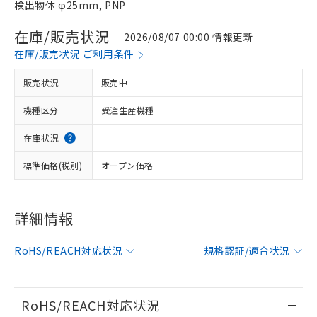
検出物体 φ25mm, PNP
在庫/販売状況
2026/08/07 00:00 情報更新
在庫/販売状況 ご利用条件
販売状況
販売中
機種区分
受注生産機種
在庫状況
標準価格(税別)
オープン価格
※1 対応状況
詳細情報
対応済み：EU RoHS指令（10物質）の
RoHS/REACH対応状況
規格認証/適合状況
非含有に対応した製品が提供可能な商品で
す。
対応予定：EU RoHS指令（10物質）の非含
ご利用条件
有に対応した製品に切り替える予定のある
RoHS/REACH対応状況
商品です。