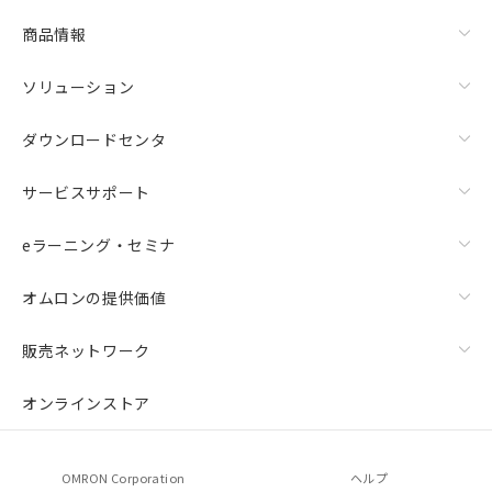
物質の対応では、対応完了までの期間は出
荷製品に未対応品が混在することから備考
商品情報
欄に対応日を記載しておりました。
既に当社にて対応品への在庫切替を完了
ソリューション
していることから、特段のことがない限
り、2022年1月12日より割愛しておりま
ダウンロードセンタ
す。
サービスサポート
eラーニング・セミナ
オムロンの提供価値
販売ネットワーク
オンラインストア
OMRON Corporation
ヘルプ