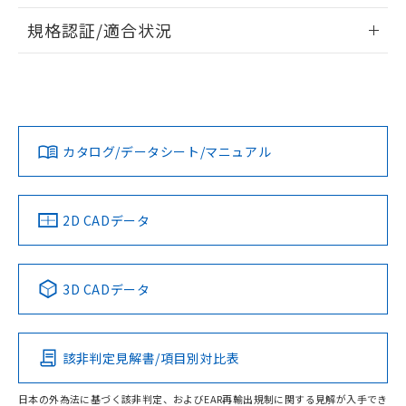
情報更新：2026/7/29
対応予定なし：EU RoHS指令（10物質）の
規格認証/適合状況
以下の条件をお読みいただき、同意のうえ
非含有に非対応の商品で、対応品を出す予
ご利用ください。
定はありません。
F3SJ-A1900P25のRoHS対応状況については、営業部門もし
UL認証
CSA認証
CEマーキング
調査・確認中：EU RoHS指令（10物質）の
くは販売店にお問い合わせください。
本サービスは、当社制御機器事業取扱
※1 中国RoHS○×表
非含有の対応状況を調査中または確認中の
商品の当社在庫状況および標準価格
Yes
Yes
Yes
商品です。
(税抜)を提供させていただくもので
この製品のRoHS/REACH対応状況ページへ
「○」：最大均質材料含有率が中国RoHSの
非該当品：ライセンス料など無形物で、有
す。
基準値以下であることを示します。
カタログ/データシート/マニュアル
害物質有無と関係のない商品です。
当社制御機器事業取扱商品の中には、
「×」：最大均質材料含有率が中国RoHSの
仕入先様の事情により、非含有部品として
本サービスの対象外となる商品もある
LR型式承認
DNV型式承認
BV型式承認
KR型式承
基準値を超えていることを示します。
いたものが、含有品と判明した場合などや
当社は、これら貴社製品のうち、外国
（イギリス
（ノルウェー
（フランス
（韓国
ことをご了承ください。
「－」：未確認です。当社販売部門へお問
むを得ず変更することがあります。
為替および外国貿易法に定める商品
船舶規格）
船舶規格）
船舶規格）
船舶規格
在庫状況および標準価格照会結果は、
2D CADデータ
い合わせください。
（以下｢規制貨物等」という）を輸出
記載している更新日時点での社内デー
No
*EU RoHS指令（10物質）：
No
No
No
または国外への提供する場合は、日本
記
タに基づき作成されるものであり、閲
説明
鉛(Pb) 1000ppm以下、 水銀(Hg) 1000ppm以下、 カド
*中国RoHS10物質の基準値 (GB/T26572)：
国政府の輸出許可(または役務取引許
号
覧された時点での実際の在庫および標
ミウム(Cd) 100ppm以下、
Pb(鉛) :1000ppm、 Hg(水銀) : 1000ppm、 Cd(カドミウ
可)を取得するなどの必要な手続きを
3D CADデータ
六価クロム(Cr(Ⅵ)) 1000ppm以下、ポリ臭化ビフェニル
ム) : 100ppm、
準価格とは異なる場合があることをご
類(PBB) 1000ppm以下、ポリ臭化ジフェニルエーテル類
Cr(Ⅵ)(六価クロム) : 1000ppm、 PBBs(ポリ臭化ビフェ
とります。
この製品の規格認証/適合状況ページへ
了承ください。
(PBDE) 1000ppm以下、フタル酸ビス(2-エチルヘキシ
○
一定数以上の在庫あり
ニル類) : 1000ppm、 PBDEs(ポリ臭化ジフェニルエーテ
当社は規制貨物を破棄する場合は、完
その他の認証はこちらのページからご検索ください
ル) (DEHP)(別名：DOP) 1000ppm以下、フタル酸ブチ
正式な納期状況および標準価格はお客
ル類) : 1000ppm、
ルベンジル（BBP） 1000ppm以下、フタル酸ジブチル
全に破砕するなど、違法に輸出されな
DBP(フタル酸ジブチル) : 1000ppm、 DIBP(フタル酸ジ
様のお取引先、またはお客様担当のオ
（DBP） 1000ppm以下、フタル酸ジイソブチル
該非判定見解書/項目別対比表
イソブチル) : 1000ppm、 BBP(フタル酸ブチルベンジ
△
一定数には満たないが在庫あり
いよう必要な手段を講じます。
ムロン制御機器販売店・当社販売員に
(DIBP) 1000ppm以下
ル) : 1000ppm、
当社は貴社製品を、核兵器、ミサイ
但し、RoHS指令で産業用監視および制御機器に対する
DEHP(フタル酸ビス(2-エチルヘキシル)) : 1000ppm
ご相談ください。
適用除外項目は除く。
日本の外為法に基づく該非判定、およびEAR再輸出規制に関する見解が入手でき
ル、化学兵器、生物兵器またはその他
－
在庫なし(最新の在庫状況につ