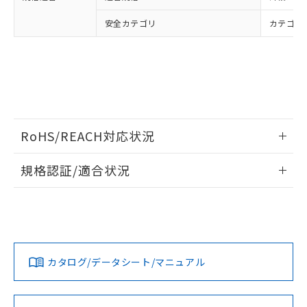
安全カテゴリ
カテゴリ 
RoHS/REACH対応状況
情報更新：2026/7/29
規格認証/適合状況
EU RoHS
注意事項・凡例
UL認証
CSA認証
CEマーキング
Yes
Yes
Yes
対応状況
対応予定月
※1
※2
カタログ/データシート/マニュアル
対応済み
LR型式承認
DNV型式承認
BV型式承認
KR型式承
（イギリス
（ノルウェー
（フランス
（韓国