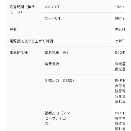
応答時間（標準
ON→OFF
15ms
モード）
OFF→ON
60ms
光源
赤外LED (
電源投入後立ち上がり時間
2s以下(
電気的仕様
電源電圧（Vs）
DC24V±
消費電流
受光器: 9
投光器: 1
制御出力（OSSD）
PNPトラ
負荷電流 
残留電圧 
容量負荷 2
漏れ電流 
補助出力（ノン
PNPトラ
セーフティ出
負荷電流 
力）
残留電圧 
漏れ電流 