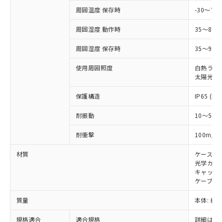
および当社の共同利用者が、当社の製
周囲温度 保存時
-30～70
下記の非含有証明書をダウンロードするこ
品・サービスに関するお客様との取
とができます。
合意する
キャンセル
引・商談に必要な範囲で利用すること
周囲湿度 動作時
35～85
をご了承ください。
EU RoHS指令（10物質）の非含有証明書
※当社の共同利用者とは、
"個人情報
周囲湿度 保存時
35～95%
51物質の非含有証明書（当社基準）
の共同利用に関して"
の「1.共同利
※本証明書は発行日時点で非含有を証明す
使用周囲照度
白熱ランプ:
用者の範囲」に記載されている法人を
るもので、過去に遡って非含有を証明する
太陽光: 1
指します。
ものではありません。
また、RoHS指令のフタル酸エステル類４
保護構造
IP65 (IE
物質の対応では、対応完了までの期間は出
耐振動
10～55H
荷製品に未対応品が混在することから備考
欄に対応日を記載しておりました。
2
耐衝撃
100m/s
既に当社にて対応品への在庫切替を完了
していることから、特段のことがない限
材質
ケース:
り、2022年1月12日より割愛しておりま
光学カバー
す。
キャップ:
ケーブル:
質量
本体: 約2.
規格適合
適合規格
詳細はカ