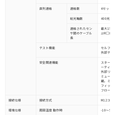
い合わせください。
（以下｢規制貨物等」という）を輸出
記載している更新日時点での社内デー
*EU RoHS指令（10物質）：
直列連結
連結数
4セットま
または国外への提供する場合は、日本
記
タに基づき作成されるものであり、閲
説明
鉛(Pb) 1000ppm以下、 水銀(Hg) 1000ppm以下、 カド
*中国RoHS10物質の基準値 (GB/T26572)：
国政府の輸出許可(または役務取引許
号
覧された時点での実際の在庫および標
ミウム(Cd) 100ppm以下、
Pb(鉛) :1000ppm、 Hg(水銀) : 1000ppm、 Cd(カドミウ
総光軸数
400光軸
可)を取得するなどの必要な手続きを
六価クロム(Cr(Ⅵ)) 1000ppm以下、ポリ臭化ビフェニル
ム) : 100ppm、
準価格とは異なる場合があることをご
類(PBB) 1000ppm以下、ポリ臭化ジフェニルエーテル類
Cr(Ⅵ)(六価クロム) : 1000ppm、 PBBs(ポリ臭化ビフェ
とります。
了承ください。
(PBDE) 1000ppm以下、フタル酸ビス(2-エチルヘキシ
○
一定数以上の在庫あり
ニル類) : 1000ppm、 PBDEs(ポリ臭化ジフェニルエーテ
連結されたセン
最大15m
当社は規制貨物を破棄する場合は、完
ル) (DEHP)(別名：DOP) 1000ppm以下、フタル酸ブチ
正式な納期状況および標準価格はお客
ル類) : 1000ppm、
サ間のケーブル
JJR□
ルベンジル（BBP） 1000ppm以下、フタル酸ジブチル
全に破砕するなど、違法に輸出されな
DBP(フタル酸ジブチル) : 1000ppm、 DIBP(フタル酸ジ
様のお取引先、またはお客様担当のオ
長
（DBP） 1000ppm以下、フタル酸ジイソブチル
イソブチル) : 1000ppm、 BBP(フタル酸ブチルベンジ
△
一定数には満たないが在庫あり
いよう必要な手段を講じます。
ムロン制御機器販売店・当社販売員に
(DIBP) 1000ppm以下
ル) : 1000ppm、
当社は貴社製品を、核兵器、ミサイ
但し、RoHS指令で産業用監視および制御機器に対する
DEHP(フタル酸ビス(2-エチルヘキシル)) : 1000ppm
テスト機能
セルフテ
ご相談ください。
適用除外項目は除く。
ル、化学兵器、生物兵器またはその他
外部テス
－
在庫なし(最新の在庫状況につ
オムロン制御機器販売店や当社販売拠
フタル酸エステル類の４物質については閾値を超える意
武器並びにこれらの製造装置等に一切
いては、お客様のお取引先、ま
図的な使用がないことを確認しています。
点は「
販売ネットワーク
」をご確認
※2 環境保護使用期限
安全関連機能
スタート
使用いたしません。
たはお客様担当のオムロン制御
ください。
ーティン
当社は、貴社製品を第三者に販売する
機器販売店・当社販売員にご確
在庫状況および標準価格結果を当社の
外部リレ
※2 対応予定月
「ｅ」：有害物質（10物質）のすべてが基
場合は、上記1、2および3の内容を当
認ください)
事前の承諾なく第三者に漏洩または開
ミューテ
準値以下であることを示します。
該第三者に通知します。また当社は、
示しないようお願いします。
蔵。ミュー
部品在庫の切り替え状況などにより、予定
「10」：通常の使用状況下において有害物
販売先および販売に係わる関係者が違
フィック
マイパーツ機能（部品リスト作成サー
空
受注生産機種、また在庫状況の
月が前後することがあります。
質が外部に漏えいし、環境に深刻な影響を
法に輸出するおそれがある場合は、取
フローテ
ビス）をご利用いただくには、I-Web
白
情報を公開していない機種
及ぼさない年数を意味します。
り引きをいたしません。
メンバーズにご登録されている必要が
「－」：未確認です。当社販売部門へお問
接続仕様
接続方式
M12コネ
あります。
い合わせください。
お客様が当ウェブサイト上で当社にご
環境仕様
周囲温度 動作時
-10～5
※3 非含有証明書ダウンロード
登録された部品リストについて、当社