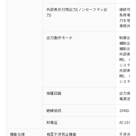
外部表示灯用出力(ノンセーフティ出
接続可能な
力)
負荷電流:
※1 対応状況
力を使用す
専用外部表
対応済み：EU RoHS指令（10物質）の
非含有に対応した製品が提供可能な商品で
出力動作モード
制御出力:
補助出力1
す。
補助出力2
対応予定：EU RoHS指令（10物質）の非含
ご利用条件
外部表示
有に対応した製品に切り替える予定のある
時)、ミ
商品です。
システム
対応予定なし：EU RoHS指令（10物質）の
外部表示灯
以下の条件をお読みいただき、同意のうえ
非含有に非対応の商品で、対応品を出す予
時)、ミ
ご利用ください。
システム
定はありません。
調査・確認中：EU RoHS指令（10物質）の
本サービスは、当社制御機器事業取扱
※1 中国RoHS○×表
保護回路
出力負荷
非含有の対応状況を調査中または確認中の
商品の当社在庫状況および標準価格
電源逆接
商品です。
(税抜)を提供させていただくもので
「○」：最大均質材料含有率が中国RoHSの
非該当品：ライセンス料など無形物で、有
す。
絶縁抵抗
20MΩ以上
基準値以下であることを示します。
害物質有無と関係のない商品です。
当社制御機器事業取扱商品の中には、
「×」：最大均質材料含有率が中国RoHSの
仕入先様の事情により、非含有部品として
耐電圧
AC1000V
本サービスの対象外となる商品もある
基準値を超えていることを示します。
いたものが、含有品と判明した場合などや
当社は、これら貴社製品のうち、外国
ことをご了承ください。
「－」：未確認です。当社販売部門へお問
むを得ず変更することがあります。
為替および外国貿易法に定める商品
機能仕様
相互干渉防止機能
干渉光回
在庫状況および標準価格照会結果は、