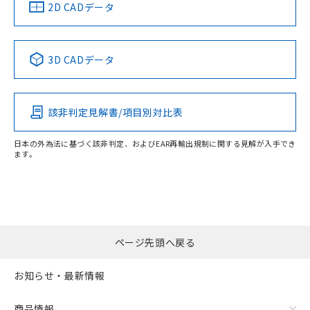
船舶規格）
船舶規格）
船舶規格）
船舶規格
中国 RoHS
注意事項・凡例
2D CADデータ
No
No
No
No
中国 RoHS表
※1 ※2
3D CADデータ
この製品の規格認証/適合状況ページへ
Pb
Hg
Cd
Cr(VI)
その他の認証はこちらのページからご検索ください
該非判定見解書/項目別対比表
X
O
O
O
日本の外為法に基づく該非判定、およびEAR再輸出規制に関する見解が入手でき
ます。
"対応済み"や非含有の記載がされた商品であっても、流通
在庫等で未対応品が混在する可能性があります。
非含有品が必要な際は、弊社営業部門もしくは販売店へお
問い合わせください。
ページ先頭へ戻る
この製品のRoHS/REACH対応状況ページへ
お知らせ・最新情報
商品情報