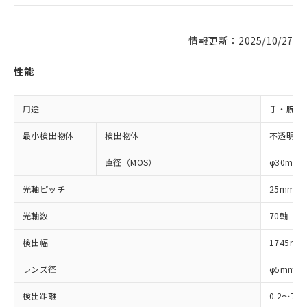
情報更新：2025/10/27
性能
用途
手・腕検
最小検出物体
検出物体
不透明体
直径（MOS）
φ30mm
光軸ピッチ
25mm
光軸数
70軸
検出幅
1745mm
レンズ径
φ5mm
検出距離
0.2～7m