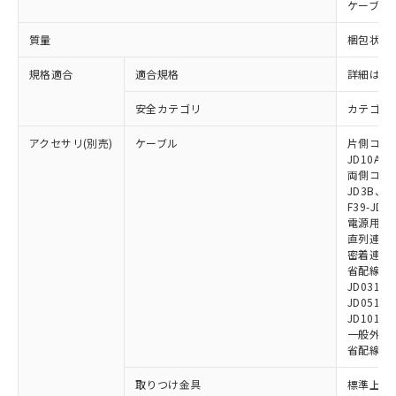
ケーブル:
※本証明書は発行日時点で非含有を証明す
用者の範囲」に記載されている法人を
るもので、過去に遡って非含有を証明する
指します。
質量
梱包状態: 
ものではありません。
また、RoHS指令のフタル酸エステル類４
規格適合
適合規格
詳細はカ
物質の対応では、対応完了までの期間は出
荷製品に未対応品が混在することから備考
安全カテゴリ
カテゴリ 
欄に対応日を記載しておりました。
既に当社にて対応品への在庫切替を完了
アクセサリ(別売)
ケーブル
片側コネクタ
していることから、特段のことがない限
JD10A、F
両側コネクタ
り、2022年1月12日より割愛しておりま
JD3B、F3
す。
F39-JD2
電源用ケーブ
直列連結ケー
密着連結専用
省配線用ケー
JD0310B
JD0510B
JD1010B
一般外部表
省配線コネク
取りつけ金具
標準上下取