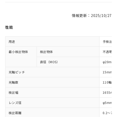
情報更新：2025/10/27
性能
用途
手検出用
最小検出物体
検出物体
不透明体
直径（MOS）
φ20mm
光軸ピッチ
15mm
光軸数
110軸
検出幅
1655mm
レンズ径
φ5mm
検出距離
0.2～7m