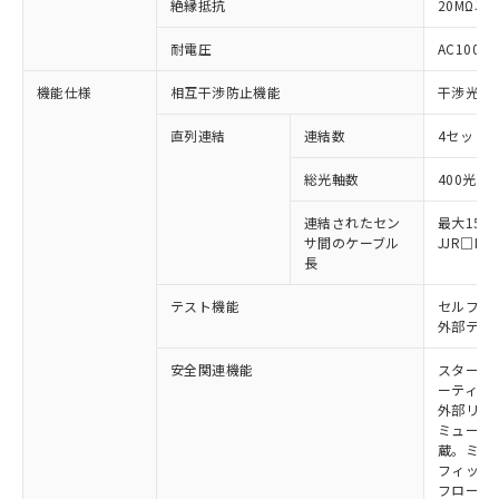
非含有に対応した製品が提供可能な商品で
絶縁抵抗
20MΩ以上
す。
対応予定：EU RoHS指令（10物質）の非含
耐電圧
AC1000V
ご利用条件
有に対応した製品に切り替える予定のある
機能仕様
相互干渉防止機能
干渉光回
商品です。
対応予定なし：EU RoHS指令（10物質）の
以下の条件をお読みいただき、同意のうえ
直列連結
連結数
4セットま
非含有に非対応の商品で、対応品を出す予
ご利用ください。
定はありません。
総光軸数
400光軸
調査・確認中：EU RoHS指令（10物質）の
本サービスは、当社制御機器事業取扱
※1 中国RoHS○×表
非含有の対応状況を調査中または確認中の
商品の当社在庫状況および標準価格
連結されたセン
最大15m
商品です。
サ間のケーブル
JJR□
(税抜)を提供させていただくもので
「○」：最大均質材料含有率が中国RoHSの
非該当品：ライセンス料など無形物で、有
長
す。
基準値以下であることを示します。
害物質有無と関係のない商品です。
当社制御機器事業取扱商品の中には、
「×」：最大均質材料含有率が中国RoHSの
仕入先様の事情により、非含有部品として
テスト機能
セルフテ
本サービスの対象外となる商品もある
基準値を超えていることを示します。
外部テス
いたものが、含有品と判明した場合などや
当社は、これら貴社製品のうち、外国
ことをご了承ください。
「－」：未確認です。当社販売部門へお問
むを得ず変更することがあります。
為替および外国貿易法に定める商品
在庫状況および標準価格照会結果は、
安全関連機能
スタート
い合わせください。
（以下｢規制貨物等」という）を輸出
記載している更新日時点での社内デー
ーティン
*EU RoHS指令（10物質）：
または国外への提供する場合は、日本
記
タに基づき作成されるものであり、閲
説明
外部リレ
鉛(Pb) 1000ppm以下、 水銀(Hg) 1000ppm以下、 カド
*中国RoHS10物質の基準値 (GB/T26572)：
国政府の輸出許可(または役務取引許
ミューテ
号
覧された時点での実際の在庫および標
ミウム(Cd) 100ppm以下、
Pb(鉛) :1000ppm、 Hg(水銀) : 1000ppm、 Cd(カドミウ
可)を取得するなどの必要な手続きを
蔵。ミュー
六価クロム(Cr(Ⅵ)) 1000ppm以下、ポリ臭化ビフェニル
ム) : 100ppm、
準価格とは異なる場合があることをご
類(PBB) 1000ppm以下、ポリ臭化ジフェニルエーテル類
フィック
Cr(Ⅵ)(六価クロム) : 1000ppm、 PBBs(ポリ臭化ビフェ
とります。
了承ください。
(PBDE) 1000ppm以下、フタル酸ビス(2-エチルヘキシ
○
一定数以上の在庫あり
ニル類) : 1000ppm、 PBDEs(ポリ臭化ジフェニルエーテ
フローテ
当社は規制貨物を破棄する場合は、完