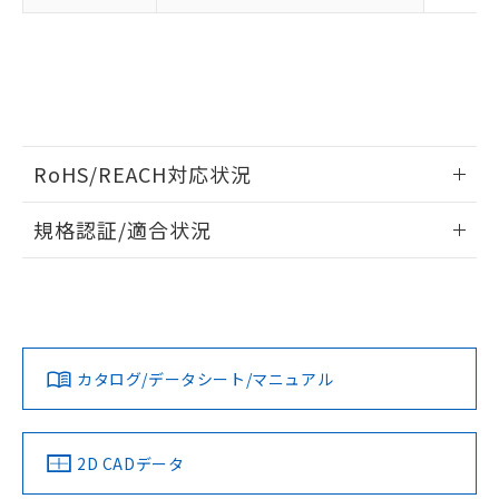
RoHS/REACH対応状況
情報更新：2026/7/29
規格認証/適合状況
F3SJ-A1655N20のRoHS対応状況については、営業部門もし
UL認証
CSA認証
CEマーキング
くは販売店にお問い合わせください。
Yes
Yes
Yes
この製品のRoHS/REACH対応状況ページへ
カタログ/データシート/マニュアル
LR型式承認
DNV型式承認
BV型式承認
KR型式承
（イギリス
（ノルウェー
（フランス
（韓国
船舶規格）
船舶規格）
船舶規格）
船舶規格
2D CADデータ
No
No
No
No