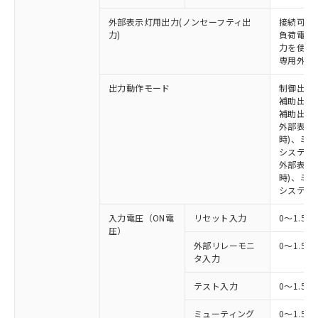
外部表示灯用出力(ノンセーフティ出
接続可能な
力)
負荷電流:
力を使用す
専用外部表
出力動作モード
制御出力:
補助出力1
補助出力2
外部表示
時)、ミ
システム
外部表示灯
時)、ミ
システム
入力電圧（ON電
リセット入力
0～1.5V
圧）
外部リレーモニ
0～1.5V
タ入力
テスト入力
0～1.5V
ミューティング
0～1.5V