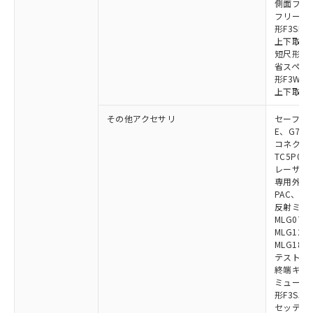
側面フラッ
フリーロケ
形F3SN
上下取付金具
短尺形F3S
省スペース取
形F3W-C
上下取付金具
その他アクセサリ
セーフティリ
E、G7S-3
コネクタ中
TC5P01、
レーザポイン
専用外部表示
PAC、F39
反射ミラー:
MLG0711
MLG1219
MLG1830
テストロッド
終端キャップ
ミューティ
形F3SJ用
セッティン