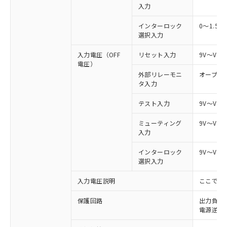
入力
インターロック
0～1.5V
選択入力
入力電圧（OFF
リセット入力
9V～Vs
電圧）
外部リレーモニ
オープン
タ入力
テスト入力
9V～Vs
ミューティング
9V～Vs
入力
インターロック
9V～Vs
選択入力
入力電圧説明
ここでの
※1 対応状況
保護回路
出力負荷
電源逆接
対応済み：EU RoHS指令（10物質）の