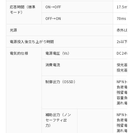
応答時間（標準
ON→OFF
17.5ms
モード）
OFF→ON
70ms
光源
赤外LED (
電源投入後立ち上がり時間
2s以下(
電気的仕様
電源電圧（Vs）
DC24V±
消費電流
受光器: 1
投光器: 1
制御出力（OSSD）
NPNトラ
負荷電流 
残留電圧 
容量負荷 2
漏れ電流 
補助出力（ノン
NPNトラ
セーフティ出
負荷電流 
力）
残留電圧 
漏れ電流 