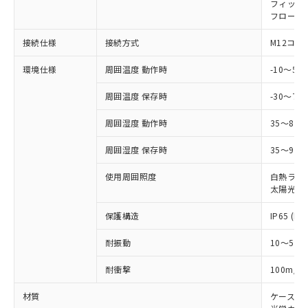
国政府の輸出許可(または役務取引許
フィック
号
覧された時点での実際の在庫および標
ミウム(Cd) 100ppm以下、
Pb(鉛) :1000ppm、 Hg(水銀) : 1000ppm、 Cd(カドミウ
可)を取得するなどの必要な手続きを
フローテ
六価クロム(Cr(Ⅵ)) 1000ppm以下、ポリ臭化ビフェニル
ム) : 100ppm、
準価格とは異なる場合があることをご
類(PBB) 1000ppm以下、ポリ臭化ジフェニルエーテル類
Cr(Ⅵ)(六価クロム) : 1000ppm、 PBBs(ポリ臭化ビフェ
とります。
了承ください。
(PBDE) 1000ppm以下、フタル酸ビス(2-エチルヘキシ
○
一定数以上の在庫あり
ニル類) : 1000ppm、 PBDEs(ポリ臭化ジフェニルエーテ
接続仕様
接続方式
M12コネ
当社は規制貨物を破棄する場合は、完
ル) (DEHP)(別名：DOP) 1000ppm以下、フタル酸ブチ
正式な納期状況および標準価格はお客
ル類) : 1000ppm、
ルベンジル（BBP） 1000ppm以下、フタル酸ジブチル
全に破砕するなど、違法に輸出されな
DBP(フタル酸ジブチル) : 1000ppm、 DIBP(フタル酸ジ
様のお取引先、またはお客様担当のオ
（DBP） 1000ppm以下、フタル酸ジイソブチル
環境仕様
周囲温度 動作時
-10～5
イソブチル) : 1000ppm、 BBP(フタル酸ブチルベンジ
△
一定数には満たないが在庫あり
いよう必要な手段を講じます。
ムロン制御機器販売店・当社販売員に
(DIBP) 1000ppm以下
ル) : 1000ppm、
当社は貴社製品を、核兵器、ミサイ
但し、RoHS指令で産業用監視および制御機器に対する
DEHP(フタル酸ビス(2-エチルヘキシル)) : 1000ppm
ご相談ください。
周囲温度 保存時
-30～70
適用除外項目は除く。
ル、化学兵器、生物兵器またはその他
－
在庫なし(最新の在庫状況につ
オムロン制御機器販売店や当社販売拠
フタル酸エステル類の４物質については閾値を超える意
武器並びにこれらの製造装置等に一切
いては、お客様のお取引先、ま
図的な使用がないことを確認しています。
点は「
販売ネットワーク
」をご確認
周囲湿度 動作時
35～85
※2 環境保護使用期限
使用いたしません。
たはお客様担当のオムロン制御
ください。
当社は、貴社製品を第三者に販売する
機器販売店・当社販売員にご確
在庫状況および標準価格結果を当社の
周囲湿度 保存時
35～95%
※2 対応予定月
「ｅ」：有害物質（10物質）のすべてが基
場合は、上記1、2および3の内容を当
認ください)
事前の承諾なく第三者に漏洩または開
準値以下であることを示します。
該第三者に通知します。また当社は、
使用周囲照度
白熱ランプ:
示しないようお願いします。
部品在庫の切り替え状況などにより、予定
「10」：通常の使用状況下において有害物
販売先および販売に係わる関係者が違
太陽光: 1
マイパーツ機能（部品リスト作成サー
空
受注生産機種、また在庫状況の
月が前後することがあります。
質が外部に漏えいし、環境に深刻な影響を
法に輸出するおそれがある場合は、取
ビス）をご利用いただくには、I-Web
白
情報を公開していない機種
及ぼさない年数を意味します。
保護構造
IP65 (IE
り引きをいたしません。
メンバーズにご登録されている必要が
「－」：未確認です。当社販売部門へお問
あります。
耐振動
10～55H
い合わせください。
お客様が当ウェブサイト上で当社にご
※3 非含有証明書ダウンロード
登録された部品リストについて、当社
2
耐衝撃
100m/s
および当社の共同利用者が、当社の製
下記の非含有証明書をダウンロードするこ
品・サービスに関するお客様との取
材質
ケース:
とができます。
合意する
キャンセル