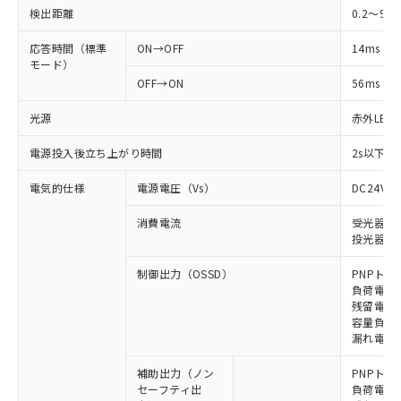
検出距離
0.2～9m
応答時間（標準
ON→OFF
14ms
モード）
OFF→ON
56ms
光源
赤外LED (
電源投入後立ち上がり時間
2s以下(
電気的仕様
電源電圧（Vs）
DC24V±
消費電流
受光器: 9
投光器: 1
制御出力（OSSD）
PNPトラ
負荷電流 
残留電圧 
容量負荷 2
漏れ電流 
補助出力（ノン
PNPトラ
セーフティ出
負荷電流 