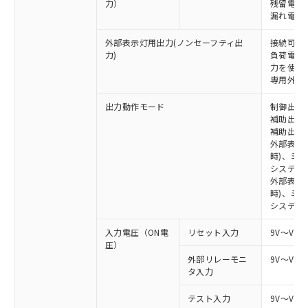
力）
残留電圧 
漏れ電流 
外部表示灯用出力(ノンセーフティ出
接続可能な
力)
負荷電流:
力を使用す
専用外部表
出力動作モード
制御出力:
補助出力1
補助出力2
外部表示
時)、ミ
システム
外部表示灯
時)、ミ
システム
入力電圧（ON電
リセット入力
9V～Vs
圧）
外部リレーモニ
9V～Vs
タ入力
テスト入力
9V～Vs