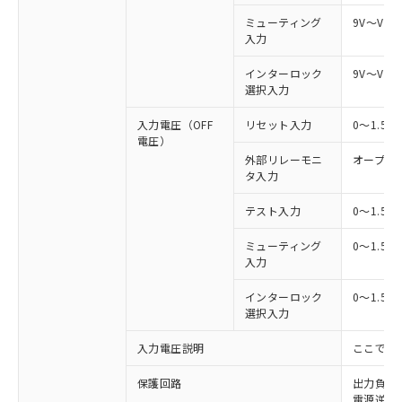
ミューティング
9V～Vs
入力
インターロック
9V～Vs
選択入力
入力電圧（OFF
リセット入力
0～1.5
電圧）
外部リレーモニ
オープン
タ入力
テスト入力
0～1.5
ミューティング
0～1.5
入力
インターロック
0～1.5
選択入力
入力電圧説明
ここでの
保護回路
出力負荷
電源逆接