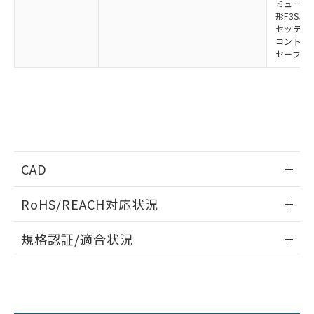
ミューティ
形F3SJ用
セッティン
コントロー
セーフティ
CAD
ログイン/会員登録いただくと、CADデータをダウンロー
RoHS/REACH対応状況
ドすることができます。
情報更新：2026/7/29
規格認証/適合状況
ログイン/会員登録
EU RoHS
注意事項・凡例
UL認証
CSA認証
CEマーキング
Yes
Yes
Yes
対応状況
対応予定月
※1
※2
ダウンロードデータをご利用いただく前に、以下を必ずお読