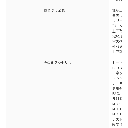
取りつけ金具
標準上下取
側面フラッ
フリーロケ
形F3SN
上下取付金具
短尺形F3S
省スペース取
形F3W-C
上下取付金具
その他アクセサリ
セーフティリ
E、G7S-3
コネクタ中
TC5P01、
レーザポイン
専用外部表示
PAC、F39
反射ミラー:
MLG0711
MLG1219
MLG1830
テストロッド
終端キャップ