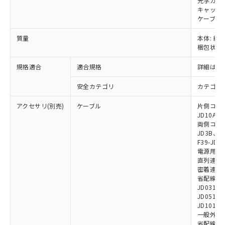
引・商談に必要な範囲で利用すること
光学カバー
キャップ:
をご了承ください。
EU RoHS指令（10物質）の非含有証明書
ケーブル:
※当社の共同利用者とは、
"個人情報
51物質の非含有証明書（当社基準）
の共同利用に関して"
の「1.共同利
質量
本体: 約2.
※本証明書は発行日時点で非含有を証明す
用者の範囲」に記載されている法人を
梱包状態: 
るもので、過去に遡って非含有を証明する
指します。
ものではありません。
規格適合
適合規格
詳細はカ
また、RoHS指令のフタル酸エステル類４
物質の対応では、対応完了までの期間は出
安全カテゴリ
カテゴリ 
荷製品に未対応品が混在することから備考
欄に対応日を記載しておりました。
アクセサリ(別売)
ケーブル
片側コネクタ
既に当社にて対応品への在庫切替を完了
JD10A、F
していることから、特段のことがない限
両側コネクタ
JD3B、F3
り、2022年1月12日より割愛しておりま
F39-JD2
す。
電源用ケーブ
直列連結ケー
密着連結専用
省配線用ケー
JD0310B
JD0510B
JD1010B
一般外部表
省配線コネク