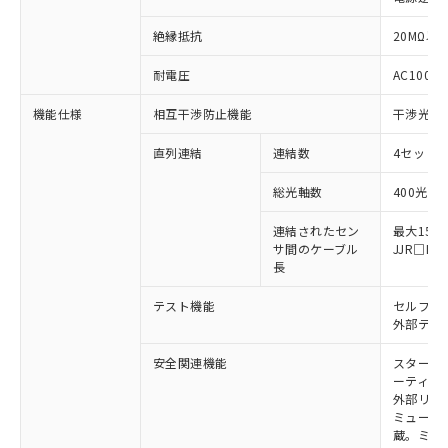
※1 対応状況
絶縁抵抗
20MΩ以上
対応済み：EU RoHS指令（10物質）の
非含有に対応した製品が提供可能な商品で
耐電圧
AC1000V
す。
対応予定：EU RoHS指令（10物質）の非含
機能仕様
相互干渉防止機能
干渉光回
ご利用条件
有に対応した製品に切り替える予定のある
商品です。
直列連結
連結数
4セットま
対応予定なし：EU RoHS指令（10物質）の
以下の条件をお読みいただき、同意のうえ
総光軸数
400光軸
非含有に非対応の商品で、対応品を出す予
ご利用ください。
定はありません。
連結されたセン
最大15m
調査・確認中：EU RoHS指令（10物質）の
本サービスは、当社制御機器事業取扱
サ間のケーブル
JJR□
※1 中国RoHS○×表
非含有の対応状況を調査中または確認中の
商品の当社在庫状況および標準価格
長
商品です。
(税抜)を提供させていただくもので
「○」：最大均質材料含有率が中国RoHSの
非該当品：ライセンス料など無形物で、有
テスト機能
セルフテ
す。
基準値以下であることを示します。
害物質有無と関係のない商品です。
外部テス
当社制御機器事業取扱商品の中には、
「×」：最大均質材料含有率が中国RoHSの
仕入先様の事情により、非含有部品として
本サービスの対象外となる商品もある
基準値を超えていることを示します。
いたものが、含有品と判明した場合などや
安全関連機能
スタート
当社は、これら貴社製品のうち、外国
ことをご了承ください。
「－」：未確認です。当社販売部門へお問
ーティン
むを得ず変更することがあります。
為替および外国貿易法に定める商品
在庫状況および標準価格照会結果は、
外部リレ
い合わせください。
（以下｢規制貨物等」という）を輸出
記載している更新日時点での社内デー
ミューテ
*EU RoHS指令（10物質）：
または国外への提供する場合は、日本
記
タに基づき作成されるものであり、閲
説明
蔵。ミュー
鉛(Pb) 1000ppm以下、 水銀(Hg) 1000ppm以下、 カド
*中国RoHS10物質の基準値 (GB/T26572)：