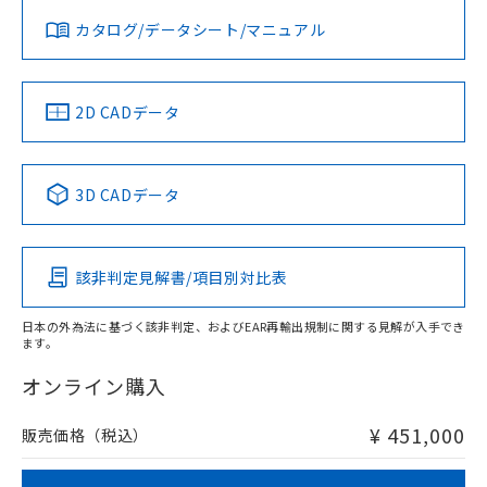
みください。
カタログ/データシート/マニュアル
対応済み
ソフトウェアの使用条件
LR型式承認
DNV型式承認
BV型式承認
KR型式承
（イギリス
（ノルウェー
（フランス
（韓国
船舶規格）
船舶規格）
船舶規格）
船舶規格
中国 RoHS
注意事項・凡例
2D CADデータ
No
No
No
No
中国 RoHS表
※1 ※2
3D CADデータ
この製品の規格認証/適合状況ページへ
Pb
Hg
Cd
Cr(VI)
その他の認証はこちらのページからご検索ください
該非判定見解書/項目別対比表
X
O
O
O
日本の外為法に基づく該非判定、およびEAR再輸出規制に関する見解が入手でき
ます。
"対応済み"や非含有の記載がされた商品であっても、流通
在庫等で未対応品が混在する可能性があります。
オンライン購入
非含有品が必要な際は、弊社営業部門もしくは販売店へお
問い合わせください。
¥ 451,000
販売価格（税込）
この製品のRoHS/REACH対応状況ページへ