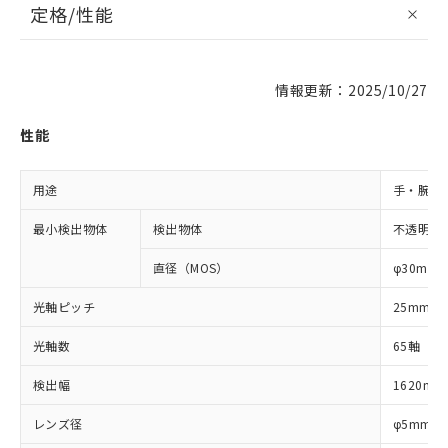
定格/性能
情報更新：2025/10/27
性能
用途
手・腕検
最小検出物体
検出物体
不透明体
直径（MOS）
φ30mm
光軸ピッチ
25mm
光軸数
65軸
検出幅
1620mm
レンズ径
φ5mm