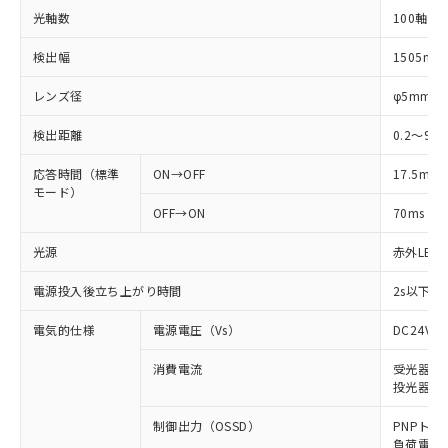
光軸数
100軸
検出幅
1505mm
レンズ径
φ5mm
検出距離
0.2～9m
応答時間（標準
ON→OFF
17.5ms
モード）
OFF→ON
70ms
光源
赤外LED (
電源投入後立ち上がり時間
2s以下(
電気的仕様
電源電圧（Vs）
DC24V±
消費電流
受光器: 9
投光器: 1
制御出力（OSSD）
PNPトラ
負荷電流 