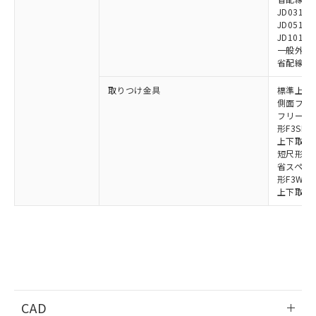
また、RoHS指令のフタル酸エステル類４
JD0310B
物質の対応では、対応完了までの期間は出
JD0510B
JD1010B
荷製品に未対応品が混在することから備考
一般外部表
欄に対応日を記載しておりました。
省配線コネク
既に当社にて対応品への在庫切替を完了
していることから、特段のことがない限
取りつけ金具
標準上下取
り、2022年1月12日より割愛しておりま
側面フラッ
す。
フリーロケ
形F3SN
上下取付金具
短尺形F3S
省スペース取
形F3W-C
上下取付金具
CAD