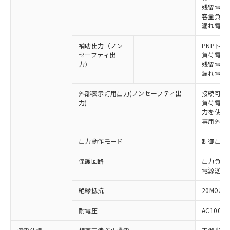
残留電圧 
容量負荷 2
漏れ電流 
補助出力（ノン
PNPトラ
セーフティ出
負荷電流 
力）
残留電圧 
漏れ電流 
外部表示灯用出力(ノンセーフティ出
接続可能な
力)
負荷電流:
力を使用す
専用外部表
出力動作モード
制御出力:
保護回路
出力負荷
※1 対応状況
電源逆接
対応済み：EU RoHS指令（10物質）の
絶縁抵抗
20MΩ以上
非含有に対応した製品が提供可能な商品で
耐電圧
AC1000V
す。
対応予定：EU RoHS指令（10物質）の非含