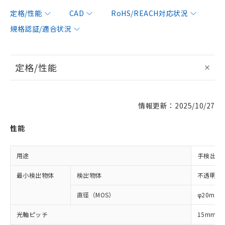
定格/性能
CAD
RoHS/REACH対応状況
規格認証/適合状況
定格/性能
情報更新：2025/10/27
性能
用途
手検出用
最小検出物体
検出物体
不透明体
直径（MOS）
φ20mm
光軸ピッチ
15mm