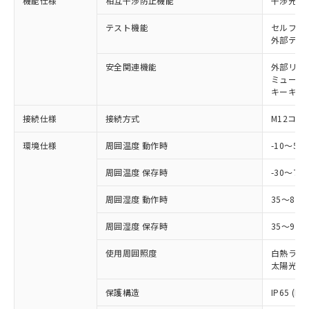
ご利用条件
機能仕様
相互干渉防止機能
干渉光回
有に対応した製品に切り替える予定のある
商品です。
テスト機能
セルフテ
対応予定なし：EU RoHS指令（10物質）の
外部テス
以下の条件をお読みいただき、同意のうえ
非含有に非対応の商品で、対応品を出す予
ご利用ください。
定はありません。
安全関連機能
外部リレ
調査・確認中：EU RoHS指令（10物質）の
ミューテ
本サービスは、当社制御機器事業取扱
※1 中国RoHS○×表
非含有の対応状況を調査中または確認中の
キーキャッ
商品の当社在庫状況および標準価格
商品です。
(税抜)を提供させていただくもので
「○」：最大均質材料含有率が中国RoHSの
接続仕様
接続方式
M12コネ
非該当品：ライセンス料など無形物で、有
す。
基準値以下であることを示します。
害物質有無と関係のない商品です。
当社制御機器事業取扱商品の中には、
環境仕様
周囲温度 動作時
-10～5
「×」：最大均質材料含有率が中国RoHSの
仕入先様の事情により、非含有部品として
本サービスの対象外となる商品もある
基準値を超えていることを示します。
いたものが、含有品と判明した場合などや
当社は、これら貴社製品のうち、外国
ことをご了承ください。
周囲温度 保存時
-30～70
「－」：未確認です。当社販売部門へお問
むを得ず変更することがあります。
為替および外国貿易法に定める商品
在庫状況および標準価格照会結果は、
い合わせください。
（以下｢規制貨物等」という）を輸出
記載している更新日時点での社内デー
周囲湿度 動作時
35～85
*EU RoHS指令（10物質）：
または国外への提供する場合は、日本
記
タに基づき作成されるものであり、閲
説明
鉛(Pb) 1000ppm以下、 水銀(Hg) 1000ppm以下、 カド
*中国RoHS10物質の基準値 (GB/T26572)：
国政府の輸出許可(または役務取引許
周囲湿度 保存時
35～95%
号
覧された時点での実際の在庫および標
ミウム(Cd) 100ppm以下、
Pb(鉛) :1000ppm、 Hg(水銀) : 1000ppm、 Cd(カドミウ
可)を取得するなどの必要な手続きを
六価クロム(Cr(Ⅵ)) 1000ppm以下、ポリ臭化ビフェニル
ム) : 100ppm、
準価格とは異なる場合があることをご
類(PBB) 1000ppm以下、ポリ臭化ジフェニルエーテル類
Cr(Ⅵ)(六価クロム) : 1000ppm、 PBBs(ポリ臭化ビフェ
とります。
使用周囲照度
白熱ランプ:
了承ください。
(PBDE) 1000ppm以下、フタル酸ビス(2-エチルヘキシ
○
一定数以上の在庫あり
ニル類) : 1000ppm、 PBDEs(ポリ臭化ジフェニルエーテ
太陽光: 1
当社は規制貨物を破棄する場合は、完
ル) (DEHP)(別名：DOP) 1000ppm以下、フタル酸ブチ
正式な納期状況および標準価格はお客
ル類) : 1000ppm、
ルベンジル（BBP） 1000ppm以下、フタル酸ジブチル
全に破砕するなど、違法に輸出されな
DBP(フタル酸ジブチル) : 1000ppm、 DIBP(フタル酸ジ
様のお取引先、またはお客様担当のオ
（DBP） 1000ppm以下、フタル酸ジイソブチル
イソブチル) : 1000ppm、 BBP(フタル酸ブチルベンジ
保護構造
IP65 (IE
△
一定数には満たないが在庫あり
いよう必要な手段を講じます。
ムロン制御機器販売店・当社販売員に
(DIBP) 1000ppm以下
ル) : 1000ppm、