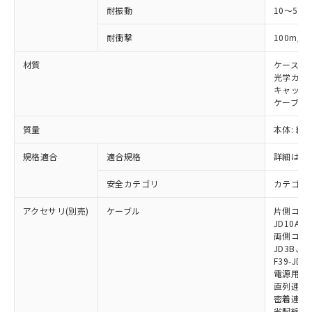
当社は貴社製品を、核兵器、ミサイ
但し、RoHS指令で産業用監視および制御機器に対する
DEHP(フタル酸ビス(2-エチルヘキシル)) : 1000ppm
ご相談ください。
耐振動
10～55H
適用除外項目は除く。
ル、化学兵器、生物兵器またはその他
－
在庫なし(最新の在庫状況につ
オムロン制御機器販売店や当社販売拠
フタル酸エステル類の４物質については閾値を超える意
武器並びにこれらの製造装置等に一切
いては、お客様のお取引先、ま
図的な使用がないことを確認しています。
点は「
販売ネットワーク
」をご確認
2
耐衝撃
100m/s
※2 環境保護使用期限
使用いたしません。
たはお客様担当のオムロン制御
ください。
当社は、貴社製品を第三者に販売する
機器販売店・当社販売員にご確
在庫状況および標準価格結果を当社の
材質
ケース:
※2 対応予定月
「ｅ」：有害物質（10物質）のすべてが基
場合は、上記1、2および3の内容を当
認ください)
光学カバー
事前の承諾なく第三者に漏洩または開
準値以下であることを示します。
該第三者に通知します。また当社は、
キャップ:
示しないようお願いします。
部品在庫の切り替え状況などにより、予定
「10」：通常の使用状況下において有害物
ケーブル:
販売先および販売に係わる関係者が違
マイパーツ機能（部品リスト作成サー
空
受注生産機種、また在庫状況の
月が前後することがあります。
質が外部に漏えいし、環境に深刻な影響を
法に輸出するおそれがある場合は、取
ビス）をご利用いただくには、I-Web
白
情報を公開していない機種
質量
本体: 約2.
及ぼさない年数を意味します。
り引きをいたしません。
メンバーズにご登録されている必要が
「－」：未確認です。当社販売部門へお問
あります。
規格適合
適合規格
詳細はカ
い合わせください。
お客様が当ウェブサイト上で当社にご
※3 非含有証明書ダウンロード
登録された部品リストについて、当社
安全カテゴリ
カテゴリ 
および当社の共同利用者が、当社の製
下記の非含有証明書をダウンロードするこ
品・サービスに関するお客様との取
アクセサリ(別売)
ケーブル
片側コネクタ
とができます。
合意する
キャンセル
JD10A、F
引・商談に必要な範囲で利用すること
両側コネクタ
をご了承ください。
EU RoHS指令（10物質）の非含有証明書
JD3B、F3
※当社の共同利用者とは、
"個人情報
F39-JD2
51物質の非含有証明書（当社基準）
の共同利用に関して"
の「1.共同利
電源用ケーブ
※本証明書は発行日時点で非含有を証明す
用者の範囲」に記載されている法人を
直列連結ケー
るもので、過去に遡って非含有を証明する
指します。
密着連結専用
ものではありません。
省配線用ケー