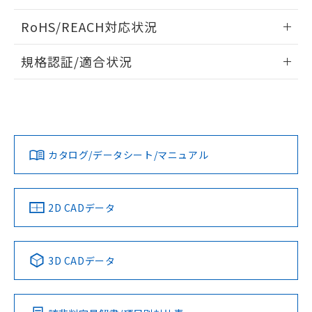
ログイン/会員登録いただくと、CADデータをダウンロー
RoHS/REACH対応状況
ドすることができます。
情報更新：2026/7/29
規格認証/適合状況
ログイン/会員登録
EU RoHS
注意事項・凡例
UL認証
CSA認証
CEマーキング
Yes
Yes
Yes
対応状況
対応予定月
※1
※2
ダウンロードデータをご利用いただく前に、以下を必ずお読
みください。
カタログ/データシート/マニュアル
対応済み
ソフトウェアの使用条件
LR型式承認
DNV型式承認
BV型式承認
KR型式承
（イギリス
（ノルウェー
（フランス
（韓国
船舶規格）
船舶規格）
船舶規格）
船舶規格
中国 RoHS
注意事項・凡例
2D CADデータ
No
No
No
No
中国 RoHS表
※1 ※2
3D CADデータ
この製品の規格認証/適合状況ページへ
Pb
Hg
Cd
Cr(VI)
その他の認証はこちらのページからご検索ください