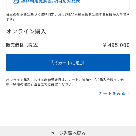
該非判定見解書/項目別対比表
X
O
O
O
日本の外為法に基づく該非判定、およびEAR再輸出規制に関する見解が入手でき
ます。
"対応済み"や非含有の記載がされた商品であっても、流通
在庫等で未対応品が混在する可能性があります。
オンライン購入
非含有品が必要な際は、弊社営業部門もしくは販売店へお
問い合わせください。
¥ 495,000
販売価格（税込）
この製品のRoHS/REACH対応状況ページへ
カートに追加
オンライン購入における出荷予定日は、カートに追加～「ご購入手続き：価
格・納期の確認」画面にてご確認ください。
カートをみる
ページ先頭へ戻る