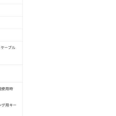
体のケーブル
能使用時
ング用キー