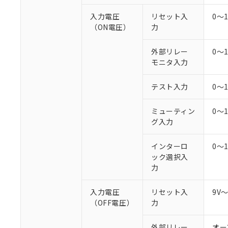
○
一定数以
DBP(フタル酸ジブチル) :
い。
当社は貴社製
DEHP(フタル酸ビス(2-エ
入力電圧
リセット入
0～
正式な納期状
置等に一切使
（ON電圧）
力
当社販売員に
※2 対応予定月
△
一定数に
当社は、貴社
オムロン制御
また当社は、
※2 環境保護使
在庫状況およ
部品在庫の切り替
たしません。
外部リレー
0～
－
在庫なし
す。
モニタ入力
「ｅ」：有害物質
機器販売
マイパーツ機
「10」：通常の
ている必要が
味します。
テスト入力
0～
空
受注生産
お客様が当ウ
※3 非含有証明
「－」：未確認で
白
が、当社の製
ミューティン
0～
さい。
下記の非含有証明
グ入力
※当社の共同
いる法人を指
EU RoHS指令（
インターロ
0～
51物質の非含有証
ック選択入
※本証明書は発行
力
また、RoHS指
混在することから
既に当社にて対応
入力電圧
リセット入
9V
り割愛しておりま
（OFF電圧）
力
外部リレー
オー