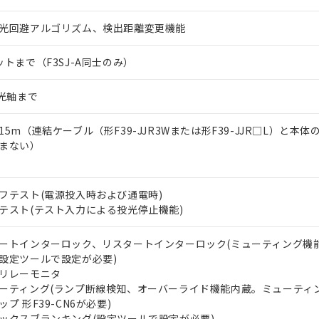
光回避アルゴリズム、検出距離変更機能
ットまで（F3SJ-A同士のみ）
0光軸まで
15m（連結ケーブル（形F39-JJR3Wまたは形F39-JJR□L）と本
まない）
フテスト(電源投入時および通電時)
テスト(テスト入力による投光停止機能)
ートインターロック、リスタートインターロック(ミューティング機
設定ツールで設定が必要)
リレーモニタ
ーティング(ランプ断線検知、オーバーライド機能内蔵。ミューティ
ップ 形F39-CN6が必要)
ックスブランキング(設定ツールで設定が必要)