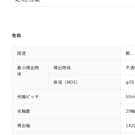
性能
用途
脚、
最小検出物
検出物体
不透
体
直径（MOS）
φ5
光軸ピッチ
50
光軸数
29
検出幅
14