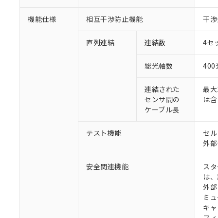
機能仕様
相互干渉防止機能
干渉
直列連結
連結数
4セ
総光軸数
40
連結された
最大
センサ間の
は含
ケーブル長
テスト機能
セル
外部
安全関連機能
スタ
は、
外部
ミュ
キャ
フィ