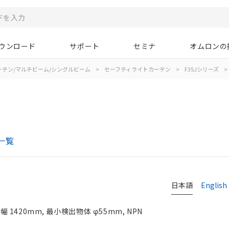
ウンロード
サポート
セミナ
オムロンの
ーテン/マルチビーム/シングルビーム
>
セーフティライトカーテン
>
F3SJシリーズ
>
一覧
日本語
English
420mm, 最小検出物体 φ55mm, NPN