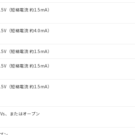
上の在庫あり
 1000ppm、 DIBP(フタル酸ジイソブチル) : 1000ppm、 BBP(フタル酸ブチルベンジル) :
品を、核兵器、ミサイル、化学兵器、生物兵器またはその他武器並
チルヘキシル)) : 1000ppm
1.5V（短絡電流 約1.5mA）
況および標準価格はお客様のお取引先、またはお客様担当のオムロ
用いたしません。
ご相談ください。
は満たないが在庫あり
製品を第三者に販売する場合は、上記1、2および3の内容を当該第
機器販売店や当社販売拠点は「
販売ネットワーク
」をご確認くだ
販売先および販売に係わる関係者が違法に輸出するおそれがある場
用期限
び標準価格結果を当社の事前の承諾なく第三者に漏洩または開示し
え状況などにより、予定月が前後することがあります。
1.5V（短絡電流 約4.0mA）
(最新の在庫状況については、お客様のお取引先、またはお客様担当
（10物質）のすべてが基準値以下であることを示します。
店・当社販売員にご確認ください)
能（部品リスト作成サービス）をご利用いただくには、I-Webメン
使用状況下において有害物質が外部に漏えいし、環境に深刻な影響を
あります。
1.5V（短絡電流 約1.5mA）
機種、また在庫状況の情報を公開していない機種
ェブサイト上で当社にご登録された部品リストについて、当社およ
書ダウンロード
す。当社販売部門へお問い合わせください。
品・サービスに関するお客様との取引・商談に必要な範囲で利用す
合意する
キャンセル
1.5V（短絡電流 約1.5mA）
書をダウンロードすることができます。
利用者とは、
"個人情報の共同利用に関して"
の「1.共同利用者の
します。
10物質）の非含有証明書
1.5V（短絡電流 約1.5mA）
明書（当社基準）
日時点で非含有を証明するもので、過去に遡って非含有を証明するも
令のフタル酸エステル類４物質の対応では、対応完了までの期間は出
備考欄に対応日を記載しておりました。
品への在庫切替を完了していることから、特段のことがない限り、20
～Vs、またはオープン
す。
プン