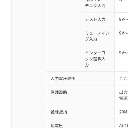
モニタ入力
テスト入力
9V
ミューティン
9V
グ入力
インターロ
9V
ック選択入
力
入力電圧説明
ここ
保護回路
出力
電源
絶縁抵抗
20M
耐電圧
AC1