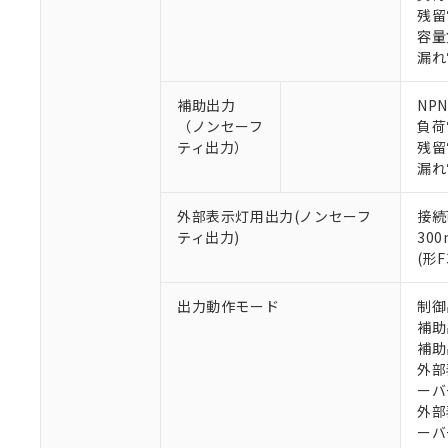
残留
容量負
漏れ
補助出力
NP
（ノンセーフ
負荷
※1 対応状況
ティ出力）
残留
漏れ
対応済み：EU
対応予定：EU R
外部表示灯用出力(ノンセーフ
接続
対応予定なし：EU
ティ出力)
30
調査・確認中：EU
ご利用条件
(形
非該当品：ライセ
※1 中国RoHS
仕入先様の事情に
出力動作モード
制御
があります。
以下の条件をお読
補助
「○」：最大均質
補助
「×」：最大均質
本サービスは
当社は、これ
*EU RoHS指令（10物
外部
「－」：未確認で
鉛(Pb) 1000ppm以下、
くものです。
う）を輸出ま
記
説明
六価クロム(Cr(Ⅵ)) 1
ーバ
当社制御機器
などの必要な
フタル酸ビス(2-エチルヘ
号
外部
*中国RoHS10物質の基準値 
ル（DBP） 1000ppm
在庫状況およ
当社は規制貨
Pb(鉛) :1000ppm、 Hg
ーバ
但し、RoHS指令で産
のであり、閲
ます。
Cr(Ⅵ)(六価クロム) : 
フタル酸エステル類の４