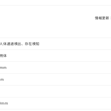
情報更新：2
人体通過検出、存在検知
明体
5mm
mm
軸
20mm