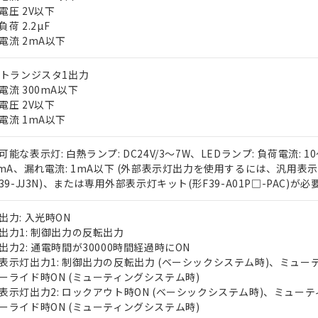
電圧 2V以下
荷 2.2µF
電流 2mA以下
Nトランジスタ1出力
電流 300mA以下
電圧 2V以下
電流 1mA以下
 RoHS指令（10物質）の非含有に対応した製品が提供可能な商品です
oHS指令（10物質）の非含有に対応した製品に切り替える予定のある
可能な表示灯: 白熱ランプ: DC24V/3～7W、LEDランプ: 負荷電流: 1
 RoHS指令（10物質）の非含有に非対応の商品で、対応品を出す予
0mA、漏れ電流: 1mA以下 (外部表示灯出力を使用するには、汎用表
 RoHS指令（10物質）の非含有の対応状況を調査中または確認中の
F39-JJ3N)、または専用外部表示灯キット(形F39-A01P□-PAC)が必要
ンス料など無形物で、有害物質有無と関係のない商品です。
○×表
より、非含有部品としていたものが、含有品と判明した場合などやむ
出力: 入光時ON
みいただき、同意のうえご利用ください。
出力1: 制御出力の反転出力
材料含有率が中国RoHSの基準値以下であることを示します。
出力2: 通電時間が30000時間経過時にON
材料含有率が中国RoHSの基準値を超えていることを示します。
、当社制御機器事業取扱商品の当社在庫状況および標準価格(税抜)
ら貴社製品のうち、外国為替および外国貿易法に定める商品（以下｢
質）：
表示灯出力1: 制御出力の反転出力 (ベーシックシステム時)、ミュー
す。当社販売部門へお問い合わせください。
 水銀(Hg) 1000ppm以下、 カドミウム(Cd) 100ppm以下、
たは国外への提供する場合は、日本国政府の輸出許可(または役務取
000ppm以下、ポリ臭化ビフェニル類(PBB) 1000ppm以下、ポリ臭化ジフェニルエーテル類(P
ーライド時ON (ミューティングシステム時)
事業取扱商品の中には、本サービスの対象外となる商品もあること
手続きをとります。
キシル) (DEHP)(別名：DOP) 1000ppm以下、フタル酸ブチルベンジル（BBP） 100
表示灯出力2: ロックアウト時ON (ベーシックシステム時)、ミューテ
(GB/T26572)：
以下、フタル酸ジイソブチル (DIBP) 1000ppm以下
び標準価格照会結果は、記載している更新日時点での社内データに
物を破棄する場合は、完全に破砕するなど、違法に輸出されないよ
(水銀) : 1000ppm、 Cd(カドミウム) : 100ppm、
ーライド時ON (ミューティングシステム時)
業用監視および制御機器に対する適用除外項目は除く。
覧された時点での実際の在庫および標準価格とは異なる場合がある
1000ppm、 PBBs(ポリ臭化ビフェニル類) : 1000ppm、 PBDEs(ポリ臭化ジフェニルエーテル類
物質については閾値を超える意図的な使用がないことを確認しています。