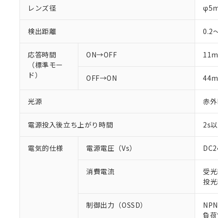
レンズ径
φ5
検出距離
0.2
応答時間
ON→OFF
11m
（標準モー
ド）
OFF→ON
44m
光源
赤外L
電源投入後立ち上がり時間
2s
電気的仕様
電源電圧（Vs）
DC
消費電流
受光
投光
制御出力（OSSD）
NP
負荷