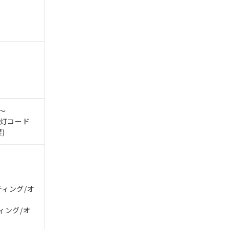
。
商品です。
0～
定はありません。
示灯コード
商品です。
)
を得ず変更すること
を提供させていただ
規制貨物等」とい
ティング/オ
引許可)を取得する
BDE) 1000ppm以下、
をご了承ください。
0ppm以下、フタル酸ジブチ
ィング/オ
基づき作成されるも
う必要な手段を講じ
ことをご了承くださ
) : 1000ppm、