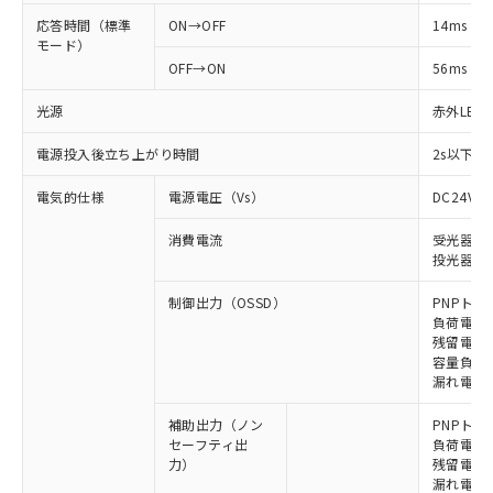
応答時間（標準
ON→OFF
14ms
モード）
OFF→ON
56ms
光源
赤外LED (
電源投入後立ち上がり時間
2s以下(
電気的仕様
電源電圧（Vs）
DC24V±
消費電流
受光器: 9
投光器: 1
制御出力（OSSD）
PNPトラ
負荷電流 
残留電圧 
容量負荷 2
漏れ電流 
補助出力（ノン
PNPトラ
セーフティ出
負荷電流 
力）
残留電圧 
漏れ電流 