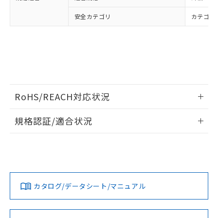
安全カテゴリ
カテゴリ 
RoHS/REACH対応状況
情報更新：2026/7/29
規格認証/適合状況
EU RoHS
注意事項・凡例
UL認証
CSA認証
CEマーキング
Yes
Yes
Yes
対応状況
対応予定月
※1
※2
カタログ/データシート/マニュアル
対応済み
LR型式承認
DNV型式承認
BV型式承認
KR型式承
（イギリス
（ノルウェー
（フランス
（韓国