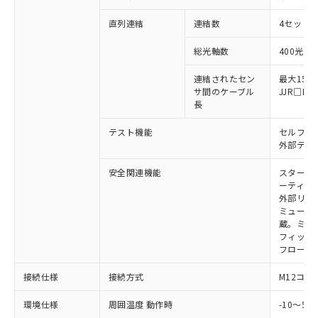
い合わせください。
（以下｢規制貨物等」という）を輸出
記載している更新日時点での社内デー
*EU RoHS指令（10物質）：
直列連結
連結数
4セットま
または国外への提供する場合は、日本
記
タに基づき作成されるものであり、閲
説明
鉛(Pb) 1000ppm以下、 水銀(Hg) 1000ppm以下、 カド
*中国RoHS10物質の基準値 (GB/T26572)：
国政府の輸出許可(または役務取引許
号
覧された時点での実際の在庫および標
ミウム(Cd) 100ppm以下、
Pb(鉛) :1000ppm、 Hg(水銀) : 1000ppm、 Cd(カドミウ
総光軸数
400光軸
可)を取得するなどの必要な手続きを
六価クロム(Cr(Ⅵ)) 1000ppm以下、ポリ臭化ビフェニル
ム) : 100ppm、
準価格とは異なる場合があることをご
類(PBB) 1000ppm以下、ポリ臭化ジフェニルエーテル類
Cr(Ⅵ)(六価クロム) : 1000ppm、 PBBs(ポリ臭化ビフェ
とります。
了承ください。
(PBDE) 1000ppm以下、フタル酸ビス(2-エチルヘキシ
○
一定数以上の在庫あり
ニル類) : 1000ppm、 PBDEs(ポリ臭化ジフェニルエーテ
連結されたセン
最大15m
当社は規制貨物を破棄する場合は、完
ル) (DEHP)(別名：DOP) 1000ppm以下、フタル酸ブチ
正式な納期状況および標準価格はお客
ル類) : 1000ppm、
サ間のケーブル
JJR□
ルベンジル（BBP） 1000ppm以下、フタル酸ジブチル
全に破砕するなど、違法に輸出されな
DBP(フタル酸ジブチル) : 1000ppm、 DIBP(フタル酸ジ
様のお取引先、またはお客様担当のオ
長
（DBP） 1000ppm以下、フタル酸ジイソブチル
イソブチル) : 1000ppm、 BBP(フタル酸ブチルベンジ
△
一定数には満たないが在庫あり
いよう必要な手段を講じます。
ムロン制御機器販売店・当社販売員に
(DIBP) 1000ppm以下
ル) : 1000ppm、
当社は貴社製品を、核兵器、ミサイ
但し、RoHS指令で産業用監視および制御機器に対する
DEHP(フタル酸ビス(2-エチルヘキシル)) : 1000ppm
テスト機能
セルフテ
ご相談ください。
適用除外項目は除く。
ル、化学兵器、生物兵器またはその他
外部テス
－
在庫なし(最新の在庫状況につ
オムロン制御機器販売店や当社販売拠
フタル酸エステル類の４物質については閾値を超える意
武器並びにこれらの製造装置等に一切
いては、お客様のお取引先、ま
図的な使用がないことを確認しています。
点は「
販売ネットワーク
」をご確認
※2 環境保護使用期限
安全関連機能
スタート
使用いたしません。
たはお客様担当のオムロン制御
ください。
ーティン
当社は、貴社製品を第三者に販売する
機器販売店・当社販売員にご確
在庫状況および標準価格結果を当社の
外部リレ
※2 対応予定月
「ｅ」：有害物質（10物質）のすべてが基
場合は、上記1、2および3の内容を当
認ください)
事前の承諾なく第三者に漏洩または開
ミューテ
準値以下であることを示します。
該第三者に通知します。また当社は、
示しないようお願いします。
蔵。ミュー
部品在庫の切り替え状況などにより、予定
「10」：通常の使用状況下において有害物
販売先および販売に係わる関係者が違
フィック
マイパーツ機能（部品リスト作成サー
空
受注生産機種、また在庫状況の
月が前後することがあります。
質が外部に漏えいし、環境に深刻な影響を
法に輸出するおそれがある場合は、取
フローテ
ビス）をご利用いただくには、I-Web
白
情報を公開していない機種
及ぼさない年数を意味します。
り引きをいたしません。
メンバーズにご登録されている必要が
「－」：未確認です。当社販売部門へお問
接続仕様
接続方式
M12コネ
あります。
い合わせください。
お客様が当ウェブサイト上で当社にご
環境仕様
周囲温度 動作時
-10～5
※3 非含有証明書ダウンロード
登録された部品リストについて、当社