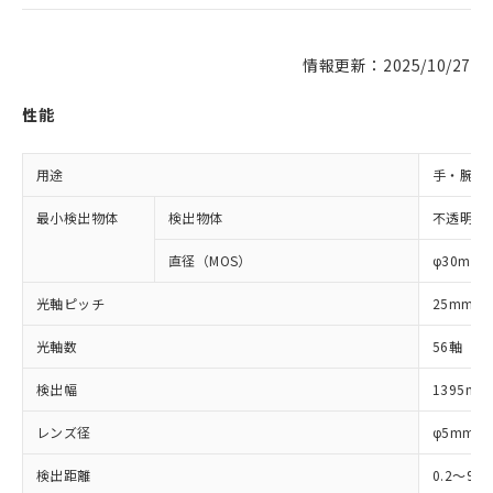
情報更新：2025/10/27
性能
用途
手・腕検
最小検出物体
検出物体
不透明体
直径（MOS）
φ30mm
光軸ピッチ
25mm
光軸数
56軸
検出幅
1395mm
レンズ径
φ5mm
検出距離
0.2～9m