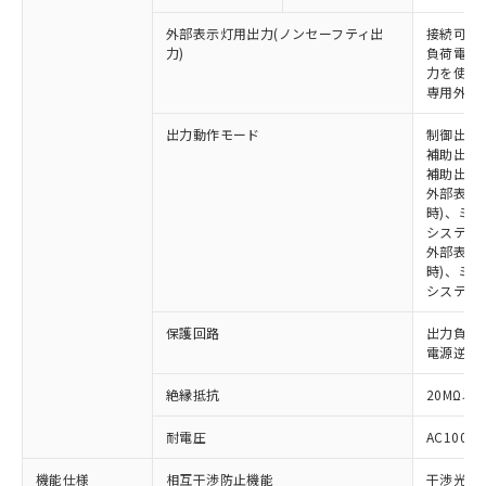
外部表示灯用出力(ノンセーフティ出
接続可能な
力)
負荷電流:
※1 対応状況
力を使用す
専用外部表
対応済み：EU RoHS指令（10物質）の
非含有に対応した製品が提供可能な商品で
出力動作モード
制御出力:
補助出力1
す。
補助出力2
対応予定：EU RoHS指令（10物質）の非含
ご利用条件
外部表示
有に対応した製品に切り替える予定のある
時)、ミ
商品です。
システム
対応予定なし：EU RoHS指令（10物質）の
外部表示灯
以下の条件をお読みいただき、同意のうえ
非含有に非対応の商品で、対応品を出す予
時)、ミ
ご利用ください。
システム
定はありません。
調査・確認中：EU RoHS指令（10物質）の
本サービスは、当社制御機器事業取扱
※1 中国RoHS○×表
保護回路
出力負荷
非含有の対応状況を調査中または確認中の
商品の当社在庫状況および標準価格
電源逆接
商品です。
(税抜)を提供させていただくもので
「○」：最大均質材料含有率が中国RoHSの
非該当品：ライセンス料など無形物で、有
す。
絶縁抵抗
20MΩ以上
基準値以下であることを示します。
害物質有無と関係のない商品です。
当社制御機器事業取扱商品の中には、
「×」：最大均質材料含有率が中国RoHSの
仕入先様の事情により、非含有部品として
耐電圧
AC1000V
本サービスの対象外となる商品もある
基準値を超えていることを示します。
いたものが、含有品と判明した場合などや
当社は、これら貴社製品のうち、外国
ことをご了承ください。
「－」：未確認です。当社販売部門へお問
むを得ず変更することがあります。
為替および外国貿易法に定める商品
機能仕様
相互干渉防止機能
干渉光回
在庫状況および標準価格照会結果は、