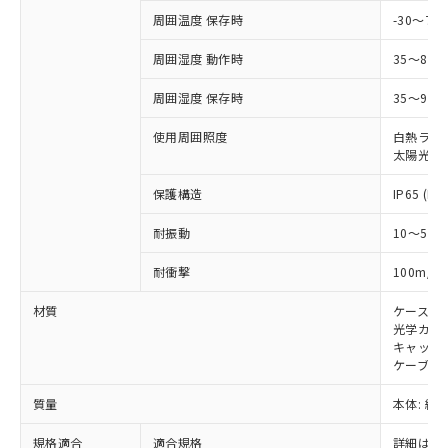
および当社の共同利用者が、当社の製
周囲温度 保存時
-30～70
下記の非含有証明書をダウンロードするこ
品・サービスに関するお客様との取
とができます。
合意する
キャンセル
引・商談に必要な範囲で利用すること
周囲湿度 動作時
35～85
をご了承ください。
EU RoHS指令（10物質）の非含有証明書
※当社の共同利用者とは、
"個人情報
周囲湿度 保存時
35～95%
51物質の非含有証明書（当社基準）
の共同利用に関して"
の「1.共同利
※本証明書は発行日時点で非含有を証明す
使用周囲照度
白熱ランプ:
用者の範囲」に記載されている法人を
るもので、過去に遡って非含有を証明する
太陽光: 1
指します。
ものではありません。
また、RoHS指令のフタル酸エステル類４
保護構造
IP65 (IE
物質の対応では、対応完了までの期間は出
耐振動
10～55H
荷製品に未対応品が混在することから備考
欄に対応日を記載しておりました。
2
耐衝撃
100m/s
既に当社にて対応品への在庫切替を完了
していることから、特段のことがない限
材質
ケース:
り、2022年1月12日より割愛しておりま
光学カバー
す。
キャップ:
ケーブル:
質量
本体: 約2.
規格適合
適合規格
詳細はカ