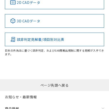
船舶規格）
船舶規格）
船舶規格）
船舶規格
中国 RoHS
注意事項・凡例
2D CADデータ
No
No
No
No
中国 RoHS表
※1 ※2
3D CADデータ
この製品の規格認証/適合状況ページへ
Pb
Hg
Cd
Cr(VI)
その他の認証はこちらのページからご検索ください
該非判定見解書/項目別対比表
X
O
O
O
日本の外為法に基づく該非判定、およびEAR再輸出規制に関する見解が入手でき
ます。
"対応済み"や非含有の記載がされた商品であっても、流通
在庫等で未対応品が混在する可能性があります。
非含有品が必要な際は、弊社営業部門もしくは販売店へお
問い合わせください。
ページ先頭へ戻る
この製品のRoHS/REACH対応状況ページへ
お知らせ・最新情報
商品情報