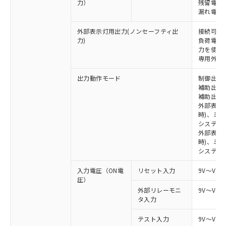
力）
残留電圧 
漏れ電流 
外部表示灯用出力(ノンセーフティ出
接続可能な
力)
負荷電流:
力を使用す
専用外部表
出力動作モード
制御出力:
補助出力1
補助出力2
外部表示
時)、ミ
システム
外部表示灯
時)、ミ
システム
入力電圧（ON電
リセット入力
9V～Vs
圧）
外部リレーモニ
9V～Vs
タ入力
テスト入力
9V～Vs