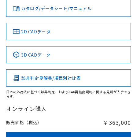
みください。
カタログ/データシート/マニュアル
対応済み
ソフトウェアの使用条件
LR型式承認
DNV型式承認
BV型式承認
KR型式承
（イギリス
（ノルウェー
（フランス
（韓国
船舶規格）
船舶規格）
船舶規格）
船舶規格
中国 RoHS
注意事項・凡例
2D CADデータ
No
No
No
No
中国 RoHS表
※1 ※2
3D CADデータ
この製品の規格認証/適合状況ページへ
Pb
Hg
Cd
Cr(VI)
その他の認証はこちらのページからご検索ください
該非判定見解書/項目別対比表
X
O
O
O
日本の外為法に基づく該非判定、およびEAR再輸出規制に関する見解が入手でき
ます。
"対応済み"や非含有の記載がされた商品であっても、流通
在庫等で未対応品が混在する可能性があります。
オンライン購入
非含有品が必要な際は、弊社営業部門もしくは販売店へお
問い合わせください。
¥ 363,000
販売価格（税込）
この製品のRoHS/REACH対応状況ページへ