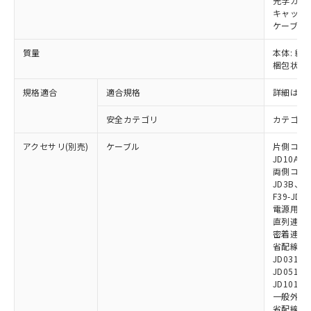
引・商談に必要な範囲で利用すること
光学カバー
キャップ:
をご了承ください。
EU RoHS指令（10物質）の非含有証明書
ケーブル:
※当社の共同利用者とは、
"個人情報
51物質の非含有証明書（当社基準）
の共同利用に関して"
の「1.共同利
質量
本体: 約2
※本証明書は発行日時点で非含有を証明す
用者の範囲」に記載されている法人を
梱包状態: 
るもので、過去に遡って非含有を証明する
指します。
ものではありません。
規格適合
適合規格
詳細はカ
また、RoHS指令のフタル酸エステル類４
物質の対応では、対応完了までの期間は出
安全カテゴリ
カテゴリ 
荷製品に未対応品が混在することから備考
欄に対応日を記載しておりました。
アクセサリ(別売)
ケーブル
片側コネクタ
既に当社にて対応品への在庫切替を完了
JD10A、F
していることから、特段のことがない限
両側コネクタ
JD3B、F3
り、2022年1月12日より割愛しておりま
F39-JD2
す。
電源用ケーブ
直列連結ケー
密着連結専用
省配線用ケー
JD0310B
JD0510B
JD1010B
一般外部表
省配線コネク