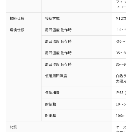
国政府の輸出許可(または役務取引許
フィック
号
覧された時点での実際の在庫および標
ミウム(Cd) 100ppm以下、
Pb(鉛) :1000ppm、 Hg(水銀) : 1000ppm、 Cd(カドミウ
可)を取得するなどの必要な手続きを
フローテ
六価クロム(Cr(Ⅵ)) 1000ppm以下、ポリ臭化ビフェニル
ム) : 100ppm、
準価格とは異なる場合があることをご
類(PBB) 1000ppm以下、ポリ臭化ジフェニルエーテル類
Cr(Ⅵ)(六価クロム) : 1000ppm、 PBBs(ポリ臭化ビフェ
とります。
了承ください。
(PBDE) 1000ppm以下、フタル酸ビス(2-エチルヘキシ
○
一定数以上の在庫あり
ニル類) : 1000ppm、 PBDEs(ポリ臭化ジフェニルエーテ
接続仕様
接続方式
M12コネ
当社は規制貨物を破棄する場合は、完
ル) (DEHP)(別名：DOP) 1000ppm以下、フタル酸ブチ
正式な納期状況および標準価格はお客
ル類) : 1000ppm、
ルベンジル（BBP） 1000ppm以下、フタル酸ジブチル
全に破砕するなど、違法に輸出されな
DBP(フタル酸ジブチル) : 1000ppm、 DIBP(フタル酸ジ
様のお取引先、またはお客様担当のオ
（DBP） 1000ppm以下、フタル酸ジイソブチル
環境仕様
周囲温度 動作時
-10～5
イソブチル) : 1000ppm、 BBP(フタル酸ブチルベンジ
△
一定数には満たないが在庫あり
いよう必要な手段を講じます。
ムロン制御機器販売店・当社販売員に
(DIBP) 1000ppm以下
ル) : 1000ppm、
当社は貴社製品を、核兵器、ミサイ
但し、RoHS指令で産業用監視および制御機器に対する
DEHP(フタル酸ビス(2-エチルヘキシル)) : 1000ppm
ご相談ください。
周囲温度 保存時
-30～70
適用除外項目は除く。
ル、化学兵器、生物兵器またはその他
－
在庫なし(最新の在庫状況につ
オムロン制御機器販売店や当社販売拠
フタル酸エステル類の４物質については閾値を超える意
武器並びにこれらの製造装置等に一切
いては、お客様のお取引先、ま
図的な使用がないことを確認しています。
点は「
販売ネットワーク
」をご確認
周囲湿度 動作時
35～85
※2 環境保護使用期限
使用いたしません。
たはお客様担当のオムロン制御
ください。
当社は、貴社製品を第三者に販売する
機器販売店・当社販売員にご確
在庫状況および標準価格結果を当社の
周囲湿度 保存時
35～95%
※2 対応予定月
「ｅ」：有害物質（10物質）のすべてが基
場合は、上記1、2および3の内容を当
認ください)
事前の承諾なく第三者に漏洩または開
準値以下であることを示します。
該第三者に通知します。また当社は、
使用周囲照度
白熱ランプ:
示しないようお願いします。
部品在庫の切り替え状況などにより、予定
「10」：通常の使用状況下において有害物
販売先および販売に係わる関係者が違
太陽光: 1
マイパーツ機能（部品リスト作成サー
空
受注生産機種、また在庫状況の
月が前後することがあります。
質が外部に漏えいし、環境に深刻な影響を
法に輸出するおそれがある場合は、取
ビス）をご利用いただくには、I-Web
白
情報を公開していない機種
及ぼさない年数を意味します。
保護構造
IP65 (IE
り引きをいたしません。
メンバーズにご登録されている必要が
「－」：未確認です。当社販売部門へお問
あります。
耐振動
10～55H
い合わせください。
お客様が当ウェブサイト上で当社にご
※3 非含有証明書ダウンロード
登録された部品リストについて、当社
2
耐衝撃
100m/s
および当社の共同利用者が、当社の製
下記の非含有証明書をダウンロードするこ
品・サービスに関するお客様との取
材質
ケース:
とができます。
合意する
キャンセル