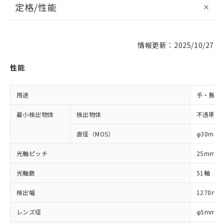
定格/性能
情報更新：2025/10/27
性能
用途
手・腕検
最小検出物体
検出物体
不透明体
直径（MOS）
φ30mm
光軸ピッチ
25mm
光軸数
51軸
検出幅
1270mm
レンズ径
φ5mm