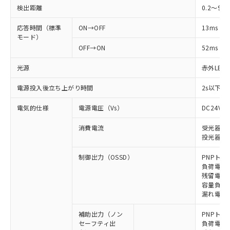
検出距離
0.2～9m
応答時間（標準
ON→OFF
13ms
モード）
OFF→ON
52ms
光源
赤外LED (
電源投入後立ち上がり時間
2s以下(
電気的仕様
電源電圧（Vs）
DC24V±
消費電流
受光器: 9
投光器: 1
制御出力（OSSD）
PNPトラ
負荷電流 
残留電圧 
容量負荷 2
漏れ電流 
補助出力（ノン
PNPトラ
セーフティ出
負荷電流 