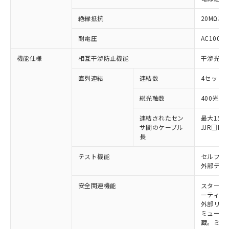
※1 対応状況
絶縁抵抗
20MΩ以上
対応済み：EU RoHS指令（10物質）の
非含有に対応した製品が提供可能な商品で
耐電圧
AC1000V
す。
対応予定：EU RoHS指令（10物質）の非含
機能仕様
相互干渉防止機能
干渉光回
ご利用条件
有に対応した製品に切り替える予定のある
商品です。
直列連結
連結数
4セットま
対応予定なし：EU RoHS指令（10物質）の
以下の条件をお読みいただき、同意のうえ
総光軸数
400光軸
非含有に非対応の商品で、対応品を出す予
ご利用ください。
定はありません。
連結されたセン
最大15m
調査・確認中：EU RoHS指令（10物質）の
本サービスは、当社制御機器事業取扱
サ間のケーブル
JJR□
※1 中国RoHS○×表
非含有の対応状況を調査中または確認中の
商品の当社在庫状況および標準価格
長
商品です。
(税抜)を提供させていただくもので
「○」：最大均質材料含有率が中国RoHSの
非該当品：ライセンス料など無形物で、有
テスト機能
セルフテ
す。
基準値以下であることを示します。
害物質有無と関係のない商品です。
外部テス
当社制御機器事業取扱商品の中には、
「×」：最大均質材料含有率が中国RoHSの
仕入先様の事情により、非含有部品として
本サービスの対象外となる商品もある
基準値を超えていることを示します。
いたものが、含有品と判明した場合などや
安全関連機能
スタート
当社は、これら貴社製品のうち、外国
ことをご了承ください。
「－」：未確認です。当社販売部門へお問
ーティン
むを得ず変更することがあります。
為替および外国貿易法に定める商品
在庫状況および標準価格照会結果は、
外部リレ
い合わせください。
（以下｢規制貨物等」という）を輸出
記載している更新日時点での社内デー
ミューテ
*EU RoHS指令（10物質）：
または国外への提供する場合は、日本
記
タに基づき作成されるものであり、閲
説明
蔵。ミュー
鉛(Pb) 1000ppm以下、 水銀(Hg) 1000ppm以下、 カド
*中国RoHS10物質の基準値 (GB/T26572)：