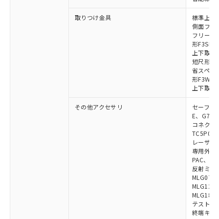
取りつけ金具
標準上下取
側面フラッ
フリーロケ
形F3SN
上下取付金具
短尺形F3S
省スペース取
形F3W-C
上下取付金具
その他アクセサリ
セーフティリ
E、G7S-3
コネクタ中
TC5P01、
レーザポイン
専用外部表示
PAC、F39
反射ミラー:
MLG0711
MLG1219
MLG1830
テストロッド
終端キャップ