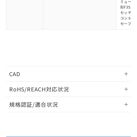
ミューティ
形F3SJ用
セッティン
コントロー
セーフティ
CAD
ログイン/会員登録いただくと、CADデータをダウンロー
RoHS/REACH対応状況
ドすることができます。
情報更新：2026/7/29
規格認証/適合状況
ログイン/会員登録
EU RoHS
注意事項・凡例
UL認証
CSA認証
CEマーキング
Yes
Yes
Yes
対応状況
対応予定月
※1
※2
ダウンロードデータをご利用いただく前に、以下を必ずお読