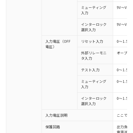
ミューティング
9V～Vs
入力
インターロック
9V～Vs
選択入力
入力電圧（OFF
リセット入力
0～1.5
電圧）
外部リレーモニ
オープン
タ入力
テスト入力
0～1.5
ミューティング
0～1.5
入力
インターロック
0～1.5
選択入力
入力電圧説明
ここでの
保護回路
出力負荷
電源逆接