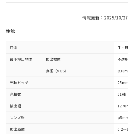
情報更新：2025/10/27
性能
用途
手・腕検
最小検出物体
検出物体
不透明体
直径（MOS）
φ30mm
光軸ピッチ
25mm
光軸数
51軸
検出幅
1270mm
レンズ径
φ5mm
検出距離
0.2～9m