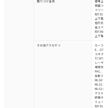
取りつけ金具
標準上下取
側面フラッ
フリーロケ
形F3SN
上下取付金具
短尺形F3S
省スペース取
形F3W-C
上下取付金具
その他アクセサリ
セーフティリ
E、G7S-3
コネクタ中
TC5P01、
レーザポイン
専用外部表示
PAC、F39
反射ミラー:
MLG0711
MLG1219
MLG1830
テストロッド
終端キャップ
ミューティ
形F3SJ用