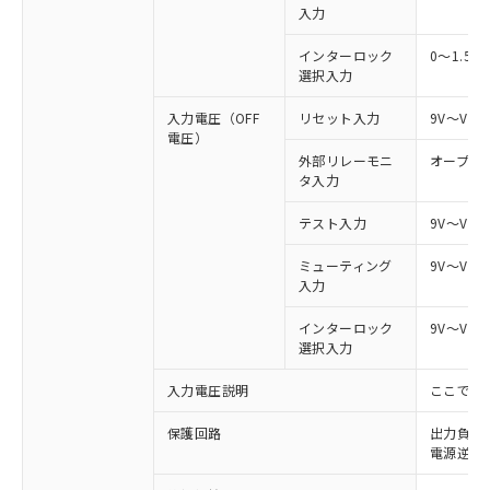
入力
インターロック
0～1.5V
選択入力
入力電圧（OFF
リセット入力
9V～Vs
電圧）
外部リレーモニ
オープン
タ入力
テスト入力
9V～Vs
ミューティング
9V～Vs
入力
インターロック
9V～Vs
選択入力
入力電圧説明
ここでの
※1 対応状況
保護回路
出力負荷
電源逆接
対応済み：EU RoHS指令（10物質）の