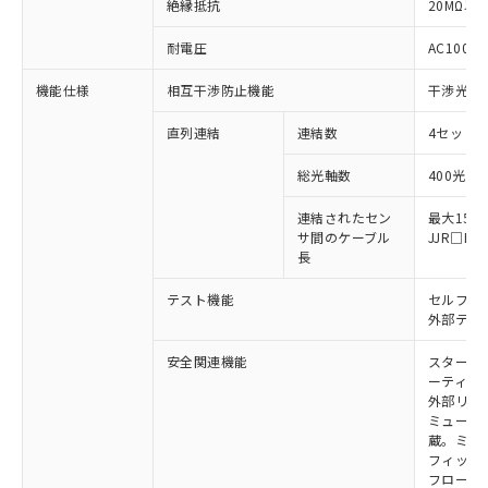
絶縁抵抗
20MΩ以上
非含有に対応した製品が提供可能な商品で
す。
耐電圧
AC1000V
対応予定：EU RoHS指令（10物質）の非含
ご利用条件
有に対応した製品に切り替える予定のある
機能仕様
相互干渉防止機能
干渉光回
商品です。
対応予定なし：EU RoHS指令（10物質）の
直列連結
連結数
4セットま
以下の条件をお読みいただき、同意のうえ
非含有に非対応の商品で、対応品を出す予
ご利用ください。
定はありません。
総光軸数
400光軸
調査・確認中：EU RoHS指令（10物質）の
本サービスは、当社制御機器事業取扱
※1 中国RoHS○×表
非含有の対応状況を調査中または確認中の
連結されたセン
最大15m
商品の当社在庫状況および標準価格
サ間のケーブル
JJR□
商品です。
(税抜)を提供させていただくもので
長
「○」：最大均質材料含有率が中国RoHSの
非該当品：ライセンス料など無形物で、有
す。
基準値以下であることを示します。
害物質有無と関係のない商品です。
当社制御機器事業取扱商品の中には、
テスト機能
セルフテ
「×」：最大均質材料含有率が中国RoHSの
仕入先様の事情により、非含有部品として
本サービスの対象外となる商品もある
外部テス
基準値を超えていることを示します。
いたものが、含有品と判明した場合などや
当社は、これら貴社製品のうち、外国
ことをご了承ください。
「－」：未確認です。当社販売部門へお問
むを得ず変更することがあります。
為替および外国貿易法に定める商品
安全関連機能
スタート
在庫状況および標準価格照会結果は、
い合わせください。
（以下｢規制貨物等」という）を輸出
ーティン
記載している更新日時点での社内デー
外部リレ
*EU RoHS指令（10物質）：
または国外への提供する場合は、日本
記
タに基づき作成されるものであり、閲
説明
鉛(Pb) 1000ppm以下、 水銀(Hg) 1000ppm以下、 カド
ミューテ
*中国RoHS10物質の基準値 (GB/T26572)：
国政府の輸出許可(または役務取引許
号
覧された時点での実際の在庫および標
ミウム(Cd) 100ppm以下、
Pb(鉛) :1000ppm、 Hg(水銀) : 1000ppm、 Cd(カドミウ
蔵。ミュー
可)を取得するなどの必要な手続きを
六価クロム(Cr(Ⅵ)) 1000ppm以下、ポリ臭化ビフェニル
ム) : 100ppm、
準価格とは異なる場合があることをご
フィック
類(PBB) 1000ppm以下、ポリ臭化ジフェニルエーテル類
Cr(Ⅵ)(六価クロム) : 1000ppm、 PBBs(ポリ臭化ビフェ
とります。
了承ください。
フローテ
(PBDE) 1000ppm以下、フタル酸ビス(2-エチルヘキシ
○
一定数以上の在庫あり
ニル類) : 1000ppm、 PBDEs(ポリ臭化ジフェニルエーテ