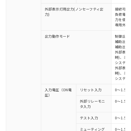
外部表示灯用出力(ノンセーフティ出
接続可能な
力)
負荷電流:
力を使用す
専用外部表
出力動作モード
制御出力:
補助出力1
補助出力2
外部表示
時)、ミ
システム
外部表示灯
時)、ミ
システム
入力電圧（ON電
リセット入力
0～1.5V
圧）
外部リレーモニ
0～1.5V
タ入力
テスト入力
0～1.5V
ミューティング
0～1.5V