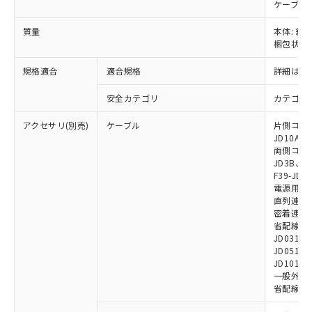
の共同利用に関して"
の「1.共同利
ケーブル:
※本証明書は発行日時点で非含有を証明す
用者の範囲」に記載されている法人を
るもので、過去に遡って非含有を証明する
質量
本体: 約2
指します。
ものではありません。
梱包状態: 
また、RoHS指令のフタル酸エステル類４
規格適合
適合規格
詳細はカ
物質の対応では、対応完了までの期間は出
荷製品に未対応品が混在することから備考
安全カテゴリ
カテゴリ 
欄に対応日を記載しておりました。
既に当社にて対応品への在庫切替を完了
アクセサリ(別売)
ケーブル
片側コネクタ
していることから、特段のことがない限
JD10A、F
り、2022年1月12日より割愛しておりま
両側コネクタ
す。
JD3B、F3
F39-JD2
電源用ケーブ
直列連結ケー
密着連結専用
省配線用ケー
JD0310B
JD0510B
JD1010B
一般外部表
省配線コネク