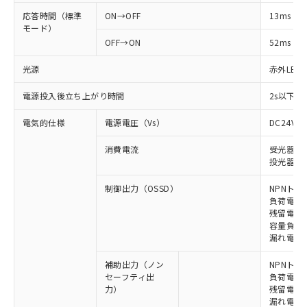
応答時間（標準
ON→OFF
13ms
モード）
OFF→ON
52ms
光源
赤外LED (
電源投入後立ち上がり時間
2s以下(
電気的仕様
電源電圧（Vs）
DC24V±
消費電流
受光器: 9
投光器: 1
制御出力（OSSD）
NPNトラ
負荷電流 
残留電圧 
容量負荷 2
漏れ電流 
補助出力（ノン
NPNトラ
セーフティ出
負荷電流 
力）
残留電圧 
漏れ電流 