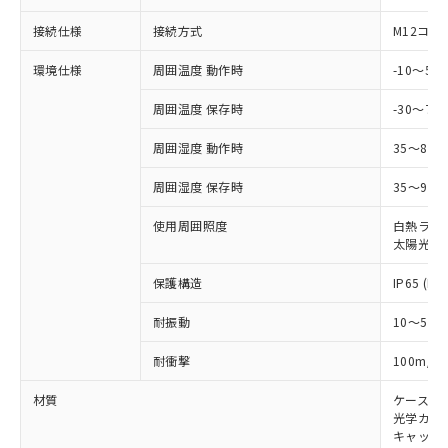
当社は規制貨物を破棄する場合は、完
ル) (DEHP)(別名：DOP) 1000ppm以下、フタル酸ブチ
正式な納期状況および標準価格はお客
ル類) : 1000ppm、
ルベンジル（BBP） 1000ppm以下、フタル酸ジブチル
全に破砕するなど、違法に輸出されな
DBP(フタル酸ジブチル) : 1000ppm、 DIBP(フタル酸ジ
接続仕様
接続方式
M12コネ
様のお取引先、またはお客様担当のオ
（DBP） 1000ppm以下、フタル酸ジイソブチル
イソブチル) : 1000ppm、 BBP(フタル酸ブチルベンジ
△
一定数には満たないが在庫あり
いよう必要な手段を講じます。
ムロン制御機器販売店・当社販売員に
(DIBP) 1000ppm以下
ル) : 1000ppm、
当社は貴社製品を、核兵器、ミサイ
環境仕様
周囲温度 動作時
-10～5
但し、RoHS指令で産業用監視および制御機器に対する
DEHP(フタル酸ビス(2-エチルヘキシル)) : 1000ppm
ご相談ください。
適用除外項目は除く。
ル、化学兵器、生物兵器またはその他
－
在庫なし(最新の在庫状況につ
オムロン制御機器販売店や当社販売拠
フタル酸エステル類の４物質については閾値を超える意
周囲温度 保存時
-30～70
武器並びにこれらの製造装置等に一切
いては、お客様のお取引先、ま
図的な使用がないことを確認しています。
点は「
販売ネットワーク
」をご確認
※2 環境保護使用期限
使用いたしません。
たはお客様担当のオムロン制御
ください。
周囲湿度 動作時
35～85
当社は、貴社製品を第三者に販売する
機器販売店・当社販売員にご確
在庫状況および標準価格結果を当社の
※2 対応予定月
「ｅ」：有害物質（10物質）のすべてが基
場合は、上記1、2および3の内容を当
認ください)
事前の承諾なく第三者に漏洩または開
周囲湿度 保存時
35～95%
準値以下であることを示します。
該第三者に通知します。また当社は、
示しないようお願いします。
部品在庫の切り替え状況などにより、予定
「10」：通常の使用状況下において有害物
販売先および販売に係わる関係者が違
マイパーツ機能（部品リスト作成サー
空
受注生産機種、また在庫状況の
使用周囲照度
白熱ランプ:
月が前後することがあります。
質が外部に漏えいし、環境に深刻な影響を
法に輸出するおそれがある場合は、取
ビス）をご利用いただくには、I-Web
太陽光: 1
白
情報を公開していない機種
及ぼさない年数を意味します。
り引きをいたしません。
メンバーズにご登録されている必要が
「－」：未確認です。当社販売部門へお問
保護構造
IP65 (IE
あります。
い合わせください。
お客様が当ウェブサイト上で当社にご
※3 非含有証明書ダウンロード
耐振動
10～55H
登録された部品リストについて、当社
および当社の共同利用者が、当社の製
2
耐衝撃
100m/s
下記の非含有証明書をダウンロードするこ
品・サービスに関するお客様との取
とができます。
合意する
キャンセル
引・商談に必要な範囲で利用すること
材質
ケース:
をご了承ください。
光学カバー
EU RoHS指令（10物質）の非含有証明書
※当社の共同利用者とは、
"個人情報
キャップ:
51物質の非含有証明書（当社基準）