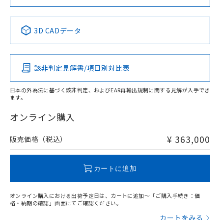
No
No
No
No
中国 RoHS表
※1 ※2
3D CADデータ
この製品の規格認証/適合状況ページへ
Pb
Hg
Cd
Cr(VI)
その他の認証はこちらのページからご検索ください
該非判定見解書/項目別対比表
X
O
O
O
日本の外為法に基づく該非判定、およびEAR再輸出規制に関する見解が入手でき
ます。
"対応済み"や非含有の記載がされた商品であっても、流通
在庫等で未対応品が混在する可能性があります。
オンライン購入
非含有品が必要な際は、弊社営業部門もしくは販売店へお
問い合わせください。
¥ 363,000
販売価格（税込）
この製品のRoHS/REACH対応状況ページへ
カートに追加
オンライン購入における出荷予定日は、カートに追加～「ご購入手続き：価
格・納期の確認」画面にてご確認ください。
カートをみる