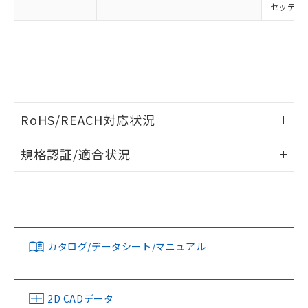
セッティン
RoHS/REACH対応状況
情報更新：2026/7/29
規格認証/適合状況
EU RoHS
注意事項・凡例
UL認証
CSA認証
CEマーキング
Yes
Yes
Yes
対応状況
対応予定月
※1
※2
カタログ/データシート/マニュアル
対応済み
LR型式承認
DNV型式承認
BV型式承認
KR型式承
（イギリス
（ノルウェー
（フランス
（韓国
船舶規格）
船舶規格）
船舶規格）
船舶規格
中国 RoHS
注意事項・凡例
2D CADデータ