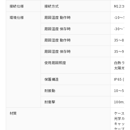
調査・確認中：EU RoHS指令（10物質）の
本サービスは、当社制御機器事業取扱
接続仕様
接続方式
M12コネ
※1 中国RoHS○×表
非含有の対応状況を調査中または確認中の
商品の当社在庫状況および標準価格
商品です。
環境仕様
周囲温度 動作時
-10～5
(税抜)を提供させていただくもので
「○」：最大均質材料含有率が中国RoHSの
非該当品：ライセンス料など無形物で、有
す。
基準値以下であることを示します。
害物質有無と関係のない商品です。
周囲温度 保存時
-30～70
当社制御機器事業取扱商品の中には、
「×」：最大均質材料含有率が中国RoHSの
仕入先様の事情により、非含有部品として
本サービスの対象外となる商品もある
基準値を超えていることを示します。
いたものが、含有品と判明した場合などや
周囲湿度 動作時
35～85
当社は、これら貴社製品のうち、外国
ことをご了承ください。
「－」：未確認です。当社販売部門へお問
むを得ず変更することがあります。
為替および外国貿易法に定める商品
在庫状況および標準価格照会結果は、
い合わせください。
周囲湿度 保存時
35～95%
（以下｢規制貨物等」という）を輸出
記載している更新日時点での社内デー
*EU RoHS指令（10物質）：
または国外への提供する場合は、日本
記
タに基づき作成されるものであり、閲
説明
鉛(Pb) 1000ppm以下、 水銀(Hg) 1000ppm以下、 カド
使用周囲照度
白熱ランプ:
*中国RoHS10物質の基準値 (GB/T26572)：
国政府の輸出許可(または役務取引許
号
覧された時点での実際の在庫および標
ミウム(Cd) 100ppm以下、
Pb(鉛) :1000ppm、 Hg(水銀) : 1000ppm、 Cd(カドミウ
太陽光: 1
可)を取得するなどの必要な手続きを
六価クロム(Cr(Ⅵ)) 1000ppm以下、ポリ臭化ビフェニル
ム) : 100ppm、
準価格とは異なる場合があることをご
類(PBB) 1000ppm以下、ポリ臭化ジフェニルエーテル類
Cr(Ⅵ)(六価クロム) : 1000ppm、 PBBs(ポリ臭化ビフェ
とります。
了承ください。
保護構造
IP65 (IE
(PBDE) 1000ppm以下、フタル酸ビス(2-エチルヘキシ
○
一定数以上の在庫あり
ニル類) : 1000ppm、 PBDEs(ポリ臭化ジフェニルエーテ
当社は規制貨物を破棄する場合は、完
ル) (DEHP)(別名：DOP) 1000ppm以下、フタル酸ブチ
正式な納期状況および標準価格はお客
ル類) : 1000ppm、
ルベンジル（BBP） 1000ppm以下、フタル酸ジブチル
全に破砕するなど、違法に輸出されな
DBP(フタル酸ジブチル) : 1000ppm、 DIBP(フタル酸ジ
耐振動
10～55H
様のお取引先、またはお客様担当のオ
（DBP） 1000ppm以下、フタル酸ジイソブチル
イソブチル) : 1000ppm、 BBP(フタル酸ブチルベンジ
△
一定数には満たないが在庫あり
いよう必要な手段を講じます。
ムロン制御機器販売店・当社販売員に
(DIBP) 1000ppm以下
ル) : 1000ppm、
当社は貴社製品を、核兵器、ミサイ
但し、RoHS指令で産業用監視および制御機器に対する
2
耐衝撃
100m/s
DEHP(フタル酸ビス(2-エチルヘキシル)) : 1000ppm
ご相談ください。
適用除外項目は除く。
ル、化学兵器、生物兵器またはその他
－
在庫なし(最新の在庫状況につ
オムロン制御機器販売店や当社販売拠
フタル酸エステル類の４物質については閾値を超える意
材質
ケース:
武器並びにこれらの製造装置等に一切
いては、お客様のお取引先、ま
図的な使用がないことを確認しています。
点は「
販売ネットワーク
」をご確認
※2 環境保護使用期限
光学カバー
使用いたしません。
たはお客様担当のオムロン制御
ください。
キャップ:
当社は、貴社製品を第三者に販売する
機器販売店・当社販売員にご確
在庫状況および標準価格結果を当社の
ケーブル: