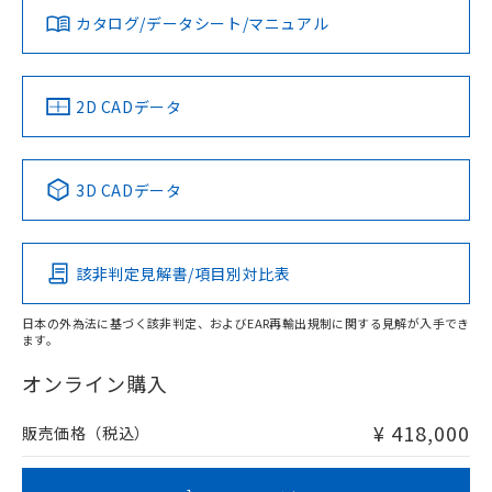
カタログ/データシート/マニュアル
対応済み
LR型式承認
DNV型式承認
BV型式承認
KR型式承
（イギリス
（ノルウェー
（フランス
（韓国
船舶規格）
船舶規格）
船舶規格）
船舶規格
中国 RoHS
注意事項・凡例
2D CADデータ
No
No
No
No
中国 RoHS表
※1 ※2
3D CADデータ
この製品の規格認証/適合状況ページへ
Pb
Hg
Cd
Cr(VI)
その他の認証はこちらのページからご検索ください
該非判定見解書/項目別対比表
X
O
O
O
日本の外為法に基づく該非判定、およびEAR再輸出規制に関する見解が入手でき
ます。
"対応済み"や非含有の記載がされた商品であっても、流通
在庫等で未対応品が混在する可能性があります。
オンライン購入
非含有品が必要な際は、弊社営業部門もしくは販売店へお
問い合わせください。
¥ 418,000
販売価格（税込）
この製品のRoHS/REACH対応状況ページへ