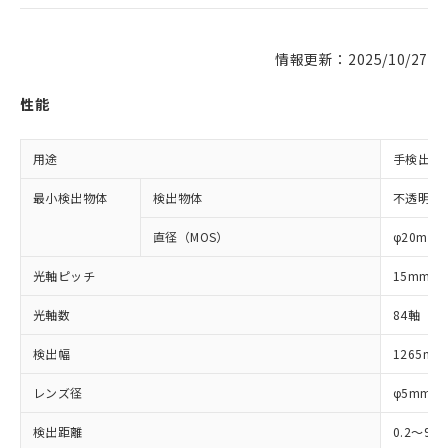
情報更新：2025/10/27
性能
用途
手検出用
最小検出物体
検出物体
不透明体
直径（MOS）
φ20mm
光軸ピッチ
15mm
光軸数
84軸
検出幅
1265mm
レンズ径
φ5mm
検出距離
0.2～9m