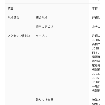
※2 対応予定月
「ｅ」：有害物質（10物質）のすべてが基
場合は、上記1、2および3の内容を当
認ください)
事前の承諾なく第三者に漏洩または開
準値以下であることを示します。
該第三者に通知します。また当社は、
示しないようお願いします。
質量
本体: 約2.
部品在庫の切り替え状況などにより、予定
「10」：通常の使用状況下において有害物
販売先および販売に係わる関係者が違
マイパーツ機能（部品リスト作成サー
空
受注生産機種、また在庫状況の
月が前後することがあります。
質が外部に漏えいし、環境に深刻な影響を
法に輸出するおそれがある場合は、取
規格適合
適合規格
詳細はカ
ビス）をご利用いただくには、I-Web
白
情報を公開していない機種
及ぼさない年数を意味します。
り引きをいたしません。
メンバーズにご登録されている必要が
「－」：未確認です。当社販売部門へお問
安全カテゴリ
カテゴリ 
あります。
い合わせください。
お客様が当ウェブサイト上で当社にご
※3 非含有証明書ダウンロード
アクセサリ(別売)
ケーブル
片側コネクタ
登録された部品リストについて、当社
JD10A、F
および当社の共同利用者が、当社の製
両側コネクタ
下記の非含有証明書をダウンロードするこ
品・サービスに関するお客様との取
JD3B、F3
とができます。
合意する
キャンセル
引・商談に必要な範囲で利用すること
F39-JD2
電源用ケーブ
をご了承ください。
EU RoHS指令（10物質）の非含有証明書
直列連結ケー
※当社の共同利用者とは、
"個人情報
51物質の非含有証明書（当社基準）
密着連結専用
の共同利用に関して"
の「1.共同利
省配線用ケー
※本証明書は発行日時点で非含有を証明す
用者の範囲」に記載されている法人を
JD0310B
るもので、過去に遡って非含有を証明する
指します。
JD0510B
ものではありません。
JD1010B
また、RoHS指令のフタル酸エステル類４
一般外部表
物質の対応では、対応完了までの期間は出
省配線コネク
荷製品に未対応品が混在することから備考
欄に対応日を記載しておりました。
取りつけ金具
標準上下取
側面フラッ
既に当社にて対応品への在庫切替を完了