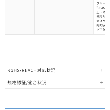
フリーロケ
していることから、特段のことがない限
形F3SN
り、2022年1月12日より割愛しておりま
上下取付金具
す。
短尺形F3S
省スペース取
形F3W-C
上下取付金具
RoHS/REACH対応状況
情報更新：2026/7/29
規格認証/適合状況
EU RoHS
注意事項・凡例
UL認証
CSA認証
CEマーキング
Yes
Yes
Yes
対応状況
対応予定月
※1
※2