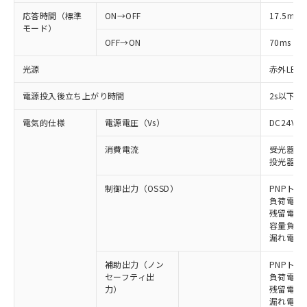
応答時間（標準
ON→OFF
17.5ms
モード）
OFF→ON
70ms
光源
赤外LED (
電源投入後立ち上がり時間
2s以下(
電気的仕様
電源電圧（Vs）
DC24V±
消費電流
受光器: 9
投光器: 1
制御出力（OSSD）
PNPトラ
負荷電流 
残留電圧 
容量負荷 2
漏れ電流 
補助出力（ノン
PNPトラ
セーフティ出
負荷電流 
力）
残留電圧 
漏れ電流 