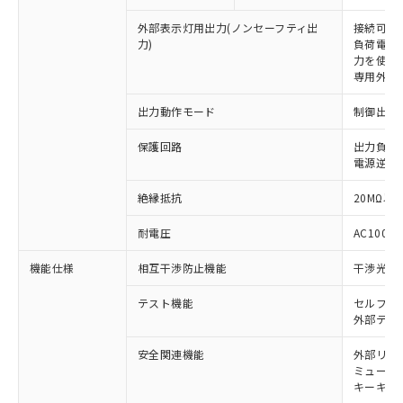
外部表示灯用出力(ノンセーフティ出
接続可能な
力)
負荷電流:
力を使用す
専用外部表
出力動作モード
制御出力:
保護回路
出力負荷
電源逆接
絶縁抵抗
20MΩ以上
※1 対応状況
耐電圧
AC1000V
対応済み：EU RoHS指令（10物質）の
非含有に対応した製品が提供可能な商品で
機能仕様
相互干渉防止機能
干渉光回
す。
対応予定：EU RoHS指令（10物質）の非含
テスト機能
セルフテ
ご利用条件
有に対応した製品に切り替える予定のある
外部テス
商品です。
対応予定なし：EU RoHS指令（10物質）の
安全関連機能
外部リレ
以下の条件をお読みいただき、同意のうえ
ミューテ
非含有に非対応の商品で、対応品を出す予
ご利用ください。
キーキャッ
定はありません。