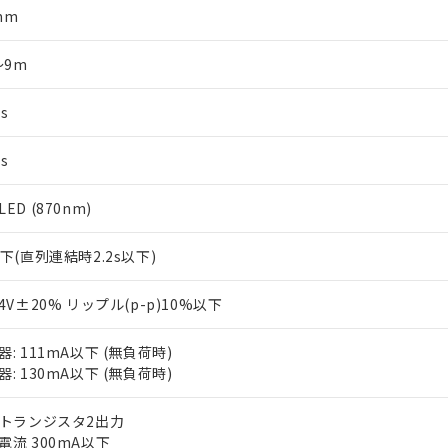
mm
～9m
s
s
ED (870nm)
以下(直列連結時2.2s以下)
24V±20% リップル(p-p)10%以下
器: 111mA以下 (無負荷時)
器: 130mA以下 (無負荷時)
Pトランジスタ2出力
電流 300mA以下