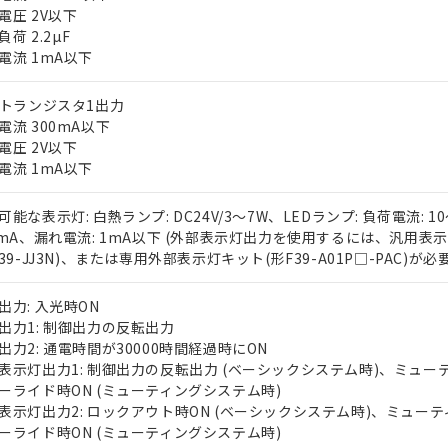
電圧 2V以下
荷 2.2µF
電流 1mA以下
Pトランジスタ1出力
電流 300mA以下
電圧 2V以下
電流 1mA以下
 RoHS指令（10物質）の非含有に対応した製品が提供可能な商品です
oHS指令（10物質）の非含有に対応した製品に切り替える予定のある
可能な表示灯: 白熱ランプ: DC24V/3～7W、LEDランプ: 負荷電流: 1
 RoHS指令（10物質）の非含有に非対応の商品で、対応品を出す予
0mA、漏れ電流: 1mA以下 (外部表示灯出力を使用するには、汎用表
 RoHS指令（10物質）の非含有の対応状況を調査中または確認中の
F39-JJ3N)、または専用外部表示灯キット(形F39-A01P□-PAC)が必要
ンス料など無形物で、有害物質有無と関係のない商品です。
○×表
より、非含有部品としていたものが、含有品と判明した場合などやむ
出力: 入光時ON
みいただき、同意のうえご利用ください。
出力1: 制御出力の反転出力
材料含有率が中国RoHSの基準値以下であることを示します。
出力2: 通電時間が30000時間経過時にON
材料含有率が中国RoHSの基準値を超えていることを示します。
、当社制御機器事業取扱商品の当社在庫状況および標準価格(税抜)
ら貴社製品のうち、外国為替および外国貿易法に定める商品（以下｢
質）：
表示灯出力1: 制御出力の反転出力 (ベーシックシステム時)、ミュー
す。当社販売部門へお問い合わせください。
 水銀(Hg) 1000ppm以下、 カドミウム(Cd) 100ppm以下、
たは国外への提供する場合は、日本国政府の輸出許可(または役務取
000ppm以下、ポリ臭化ビフェニル類(PBB) 1000ppm以下、ポリ臭化ジフェニルエーテル類(P
ーライド時ON (ミューティングシステム時)
事業取扱商品の中には、本サービスの対象外となる商品もあること
手続きをとります。
キシル) (DEHP)(別名：DOP) 1000ppm以下、フタル酸ブチルベンジル（BBP） 100
表示灯出力2: ロックアウト時ON (ベーシックシステム時)、ミューテ
(GB/T26572)：
以下、フタル酸ジイソブチル (DIBP) 1000ppm以下
び標準価格照会結果は、記載している更新日時点での社内データに
物を破棄する場合は、完全に破砕するなど、違法に輸出されないよ
(水銀) : 1000ppm、 Cd(カドミウム) : 100ppm、
ーライド時ON (ミューティングシステム時)
業用監視および制御機器に対する適用除外項目は除く。
覧された時点での実際の在庫および標準価格とは異なる場合がある
1000ppm、 PBBs(ポリ臭化ビフェニル類) : 1000ppm、 PBDEs(ポリ臭化ジフェニルエーテル類
物質については閾値を超える意図的な使用がないことを確認しています。