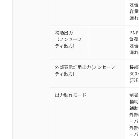
残留
容量負
漏れ
補助出力
PN
（ノンセーフ
負荷
※1 対応状況
ティ出力）
残留
漏れ
対応済み：EU
対応予定：EU R
外部表示灯用出力(ノンセーフ
接続
対応予定なし：EU
ティ出力)
30
調査・確認中：EU
ご利用条件
(形
非該当品：ライセ
※1 中国RoHS
仕入先様の事情に
出力動作モード
制御
があります。
以下の条件をお読
補助
「○」：最大均質
補助
「×」：最大均質
本サービスは
当社は、これ
*EU RoHS指令（10物
外部
「－」：未確認で
鉛(Pb) 1000ppm以下、
くものです。
う）を輸出ま
記
説明
六価クロム(Cr(Ⅵ)) 1
ーバ
当社制御機器
などの必要な
フタル酸ビス(2-エチルヘ
号
外部
*中国RoHS10物質の基準値 
ル（DBP） 1000ppm
在庫状況およ
当社は規制貨
Pb(鉛) :1000ppm、 Hg
ーバ
但し、RoHS指令で産
のであり、閲
ます。
Cr(Ⅵ)(六価クロム) : 
フタル酸エステル類の４