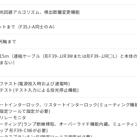
光回避アルゴリズム、検出距離変更機能
ットまで（F3SJ-A同士のみ）
0光軸まで
15m（連結ケーブル（形F39-JJR3Wまたは形F39-JJR□L）と本
まない）
フテスト(電源投入時および通電時)
テスト(テスト入力による投光停止機能)
ートインターロック、リスタートインターロック(ミューティング機
設定ツールで設定が必要)
リレーモニタ
ーティング(ランプ断線検知、オーバーライド機能内蔵。ミューティ
ップ 形F39-CN6が必要)
ックスブランキング(設定ツールで設定が必要)