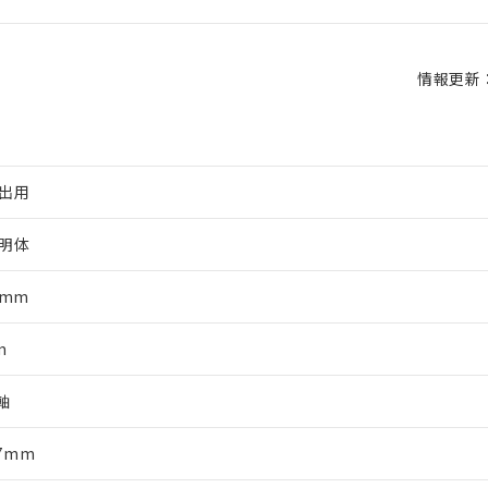
情報更新：2
出用
明体
4mm
m
軸
27mm