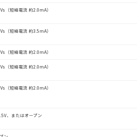
上の在庫あり
 1000ppm、 DIBP(フタル酸ジイソブチル) : 1000ppm、 BBP(フタル酸ブチルベンジル) :
品を、核兵器、ミサイル、化学兵器、生物兵器またはその他武器並
チルヘキシル)) : 1000ppm
～Vs（短絡電流 約2.0mA）
況および標準価格はお客様のお取引先、またはお客様担当のオムロ
用いたしません。
ご相談ください。
は満たないが在庫あり
製品を第三者に販売する場合は、上記1、2および3の内容を当該第
機器販売店や当社販売拠点は「
販売ネットワーク
」をご確認くだ
販売先および販売に係わる関係者が違法に輸出するおそれがある場
用期限
び標準価格結果を当社の事前の承諾なく第三者に漏洩または開示し
え状況などにより、予定月が前後することがあります。
～Vs（短絡電流 約3.5mA）
(最新の在庫状況については、お客様のお取引先、またはお客様担当
（10物質）のすべてが基準値以下であることを示します。
店・当社販売員にご確認ください)
能（部品リスト作成サービス）をご利用いただくには、I-Webメン
使用状況下において有害物質が外部に漏えいし、環境に深刻な影響を
あります。
～Vs（短絡電流 約2.0mA）
機種、また在庫状況の情報を公開していない機種
ェブサイト上で当社にご登録された部品リストについて、当社およ
書ダウンロード
す。当社販売部門へお問い合わせください。
品・サービスに関するお客様との取引・商談に必要な範囲で利用す
合意する
キャンセル
～Vs（短絡電流 約2.0mA）
書をダウンロードすることができます。
利用者とは、
"個人情報の共同利用に関して"
の「1.共同利用者の
します。
10物質）の非含有証明書
～Vs（短絡電流 約2.0mA）
明書（当社基準）
日時点で非含有を証明するもので、過去に遡って非含有を証明するも
令のフタル酸エステル類４物質の対応では、対応完了までの期間は出
備考欄に対応日を記載しておりました。
品への在庫切替を完了していることから、特段のことがない限り、20
1.5V、またはオープン
す。
プン