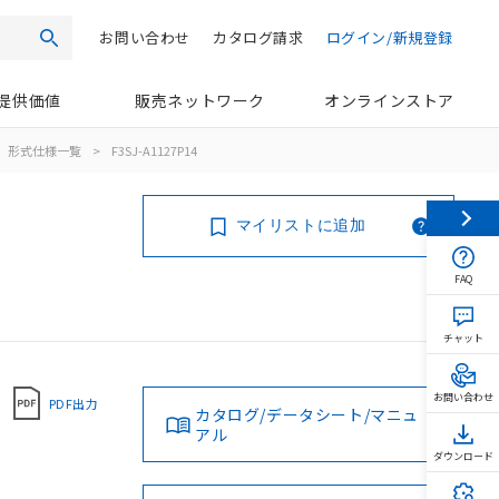
お問い合わせ
カタログ請求
ログイン/新規登録
検索
提供価値
販売ネットワーク
オンラインストア
形式仕様一覧
>
F3SJ-A1127P14
マイリストに追加
FAQ
チャット
お問い合わせ
PDF出力
カタログ/データシート/マニュ
アル
ダウンロード