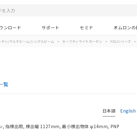
ウンロード
サポート
セミナ
オムロンの
ーテン/マルチビーム/シングルビーム
>
セーフティライトカーテン
>
F3SJシリーズ
>
一覧
日本語
English
指検出用, 検出幅 1127mm, 最小検出物体 φ14mm, PNP