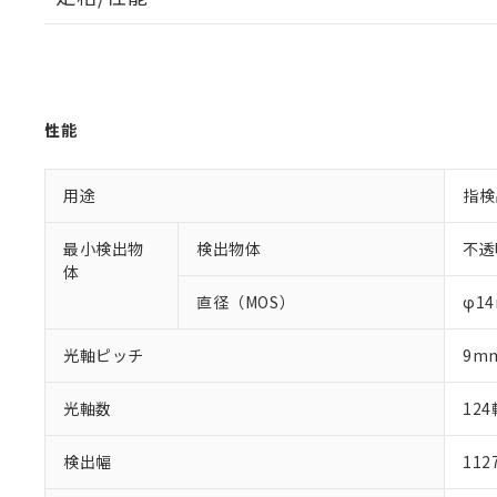
性能
用途
指検
最小検出物
検出物体
不透
体
直径（MOS）
φ1
光軸ピッチ
9m
光軸数
124
検出幅
11