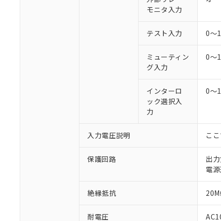
モニタ入力
テスト入力
0～
ミューティン
0～
グ入力
インターロ
0～
ック選択入
力
入力電圧説明
ここ
保護回路
出力
電源
絶縁抵抗
20M
耐電圧
AC1