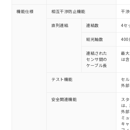
機能仕様
相互干渉防止機能
干渉
直列連結
連結数
4セ
総光軸数
40
連結された
最大
センサ間の
は含
ケーブル長
テスト機能
セル
外部
安全関連機能
スタ
は、
外部
ミュ
キャ
フィ