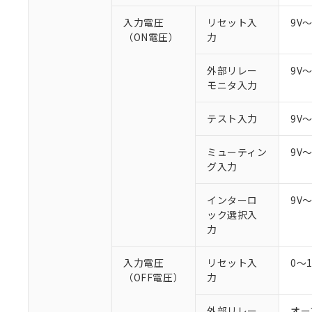
○
一定数以
DBP(フタル酸ジブチル) :
い。
当社は貴社製
DEHP(フタル酸ビス(2-エ
入力電圧
リセット入
9V
正式な納期状
置等に一切使
（ON電圧）
力
当社販売員に
※2 対応予定月
△
一定数に
当社は、貴社
オムロン制御
また当社は、
※2 環境保護使
在庫状況およ
部品在庫の切り替
たしません。
外部リレー
9V
－
在庫なし
す。
モニタ入力
「ｅ」：有害物質
機器販売
マイパーツ機
「10」：通常の
ている必要が
味します。
テスト入力
9V
空
受注生産
お客様が当ウ
※3 非含有証明
「－」：未確認で
白
が、当社の製
ミューティン
9V
さい。
下記の非含有証明
グ入力
※当社の共同
いる法人を指
EU RoHS指令（
インターロ
9V
51物質の非含有証
ック選択入
※本証明書は発行
力
また、RoHS指
混在することから
既に当社にて対応
入力電圧
リセット入
0～
り割愛しておりま
（OFF電圧）
力
外部リレー
オー