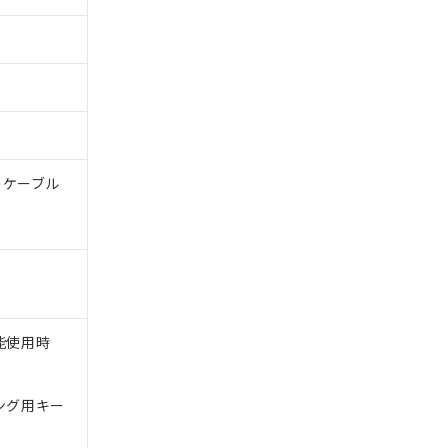
体のケーブル
能使用時
ング用キー