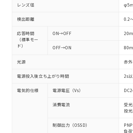
レンズ径
φ5
検出距離
0.2
応答時間
ON→OFF
20m
（標準モー
ド）
OFF→ON
80m
光源
赤外L
電源投入後立ち上がり時間
2s
電気的仕様
電源電圧（Vs）
DC
消費電流
受光
投光
制御出力（OSSD）
PN
負荷