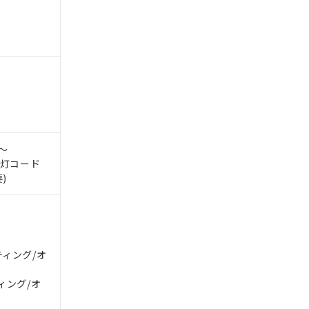
。
商品です。
0～
定はありません。
示灯コード
商品です。
)
を得ず変更すること
を提供させていただ
規制貨物等」とい
ティング/オ
引許可)を取得する
BDE) 1000ppm以下、
をご了承ください。
0ppm以下、フタル酸ジブチ
ィング/オ
基づき作成されるも
う必要な手段を講じ
ことをご了承くださ
) : 1000ppm、