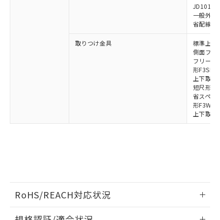
荷製品に未対応品が混在することから備考
JD1010B
一般外部表
欄に対応日を記載しておりました。
省配線コネク
既に当社にて対応品への在庫切替を完了
していることから、特段のことがない限
取りつけ金具
標準上下取
り、2022年1月12日より割愛しておりま
側面フラッ
す。
フリーロケ
形F3SN
上下取付金具
短尺形F3S
省スペース取
形F3W-C
上下取付金具
RoHS/REACH対応状況
情報更新：2026/7/29
規格認証/適合状況