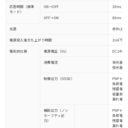
応答時間（標準
ON→OFF
20ms
モード）
OFF→ON
80ms
光源
赤外LED (
電源投入後立ち上がり時間
2s以下(
電気的仕様
電源電圧（Vs）
DC24V±
消費電流
受光器: 1
投光器: 1
制御出力（OSSD）
PNPトラ
負荷電流 
残留電圧 
容量負荷 2
漏れ電流 
補助出力（ノン
PNPトラ
セーフティ出
負荷電流 
力）
残留電圧 
漏れ電流 