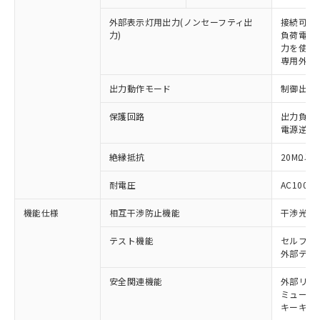
外部表示灯用出力(ノンセーフティ出
接続可能な
力)
負荷電流:
力を使用す
専用外部表
出力動作モード
制御出力:
保護回路
出力負荷
電源逆接
絶縁抵抗
20MΩ以上
耐電圧
AC1000V
※1 対応状況
機能仕様
相互干渉防止機能
干渉光回
対応済み：EU RoHS指令（10物質）の
テスト機能
セルフテ
非含有に対応した製品が提供可能な商品で
外部テス
す。
対応予定：EU RoHS指令（10物質）の非含
安全関連機能
外部リレ
ご利用条件
有に対応した製品に切り替える予定のある
ミューテ
商品です。
キーキャッ