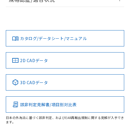
EU RoHS
注意事項・凡例
UL認証
CSA認証
CEマーキング
Yes
Yes
Yes
対応状況
対応予定月
※1
※2
カタログ/データシート/マニュアル
対応済み
LR型式承認
DNV型式承認
BV型式承認
KR型式承
（イギリス
（ノルウェー
（フランス
（韓国
船舶規格）
船舶規格）
船舶規格）
船舶規格
中国 RoHS
注意事項・凡例
2D CADデータ
No
No
No
No
中国 RoHS表
※1 ※2
3D CADデータ
この製品の規格認証/適合状況ページへ
Pb
Hg
Cd
Cr(VI)
その他の認証はこちらのページからご検索ください
該非判定見解書/項目別対比表
X
O
O
O
日本の外為法に基づく該非判定、およびEAR再輸出規制に関する見解が入手でき
ます。
"対応済み"や非含有の記載がされた商品であっても、流通