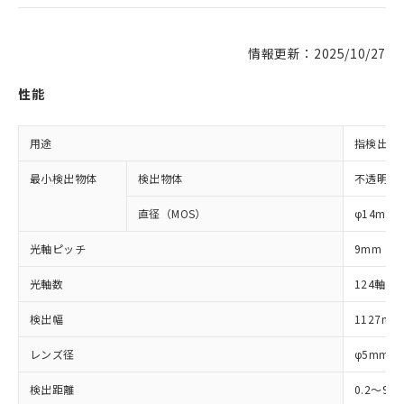
情報更新：2025/10/27
性能
用途
指検出用
最小検出物体
検出物体
不透明体
直径（MOS）
φ14mm
光軸ピッチ
9mm
光軸数
124軸
検出幅
1127mm
レンズ径
φ5mm
検出距離
0.2～9m