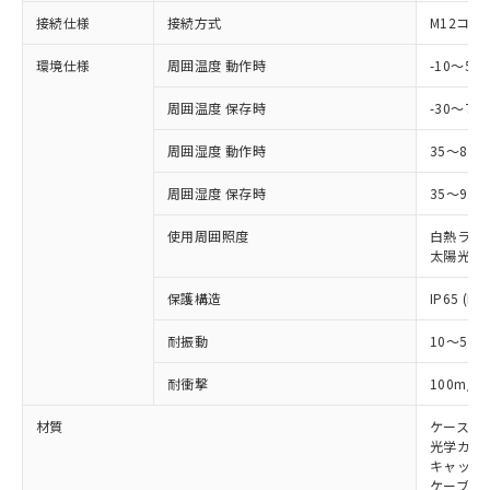
対応予定なし：EU RoHS指令（10物質）の
以下の条件をお読みいただき、同意のうえ
接続仕様
接続方式
M12コネ
非含有に非対応の商品で、対応品を出す予
ご利用ください。
定はありません。
環境仕様
周囲温度 動作時
-10～5
調査・確認中：EU RoHS指令（10物質）の
本サービスは、当社制御機器事業取扱
※1 中国RoHS○×表
非含有の対応状況を調査中または確認中の
商品の当社在庫状況および標準価格
周囲温度 保存時
-30～70
商品です。
(税抜)を提供させていただくもので
「○」：最大均質材料含有率が中国RoHSの
非該当品：ライセンス料など無形物で、有
す。
周囲湿度 動作時
35～85
基準値以下であることを示します。
害物質有無と関係のない商品です。
当社制御機器事業取扱商品の中には、
「×」：最大均質材料含有率が中国RoHSの
仕入先様の事情により、非含有部品として
周囲湿度 保存時
35～95%
本サービスの対象外となる商品もある
基準値を超えていることを示します。
いたものが、含有品と判明した場合などや
当社は、これら貴社製品のうち、外国
ことをご了承ください。
「－」：未確認です。当社販売部門へお問
むを得ず変更することがあります。
為替および外国貿易法に定める商品
使用周囲照度
白熱ランプ:
在庫状況および標準価格照会結果は、
い合わせください。
太陽光: 1
（以下｢規制貨物等」という）を輸出
記載している更新日時点での社内デー
*EU RoHS指令（10物質）：
または国外への提供する場合は、日本
記
タに基づき作成されるものであり、閲
説明
鉛(Pb) 1000ppm以下、 水銀(Hg) 1000ppm以下、 カド
保護構造
IP65 (IE
*中国RoHS10物質の基準値 (GB/T26572)：
国政府の輸出許可(または役務取引許
号
覧された時点での実際の在庫および標
ミウム(Cd) 100ppm以下、
Pb(鉛) :1000ppm、 Hg(水銀) : 1000ppm、 Cd(カドミウ
可)を取得するなどの必要な手続きを
六価クロム(Cr(Ⅵ)) 1000ppm以下、ポリ臭化ビフェニル
ム) : 100ppm、
準価格とは異なる場合があることをご
耐振動
10～55H
類(PBB) 1000ppm以下、ポリ臭化ジフェニルエーテル類
Cr(Ⅵ)(六価クロム) : 1000ppm、 PBBs(ポリ臭化ビフェ
とります。
了承ください。
(PBDE) 1000ppm以下、フタル酸ビス(2-エチルヘキシ
○
一定数以上の在庫あり
ニル類) : 1000ppm、 PBDEs(ポリ臭化ジフェニルエーテ
当社は規制貨物を破棄する場合は、完
ル) (DEHP)(別名：DOP) 1000ppm以下、フタル酸ブチ
正式な納期状況および標準価格はお客
ル類) : 1000ppm、
2
耐衝撃
100m/s
ルベンジル（BBP） 1000ppm以下、フタル酸ジブチル
全に破砕するなど、違法に輸出されな
DBP(フタル酸ジブチル) : 1000ppm、 DIBP(フタル酸ジ
様のお取引先、またはお客様担当のオ
（DBP） 1000ppm以下、フタル酸ジイソブチル
イソブチル) : 1000ppm、 BBP(フタル酸ブチルベンジ
△
一定数には満たないが在庫あり
いよう必要な手段を講じます。
ムロン制御機器販売店・当社販売員に
材質
ケース:
(DIBP) 1000ppm以下
ル) : 1000ppm、
当社は貴社製品を、核兵器、ミサイ
但し、RoHS指令で産業用監視および制御機器に対する
光学カバー
DEHP(フタル酸ビス(2-エチルヘキシル)) : 1000ppm
ご相談ください。
適用除外項目は除く。
ル、化学兵器、生物兵器またはその他
キャップ:
－
在庫なし(最新の在庫状況につ
オムロン制御機器販売店や当社販売拠
フタル酸エステル類の４物質については閾値を超える意
ケーブル:
武器並びにこれらの製造装置等に一切