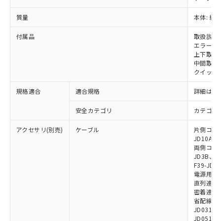
いては、お客様のお取引先、ま
図的な使用がないことを確認しています。
点は「
販売ネットワーク
」をご確認
※2 環境保護使用期限
使用いたしません。
たはお客様担当のオムロン制御
ください。
質量
本体: 約2.
当社は、貴社製品を第三者に販売する
機器販売店・当社販売員にご確
在庫状況および標準価格結果を当社の
※2 対応予定月
「ｅ」：有害物質（10物質）のすべてが基
場合は、上記1、2および3の内容を当
認ください)
事前の承諾なく第三者に漏洩または開
付属品
取扱説明
準値以下であることを示します。
該第三者に通知します。また当社は、
示しないようお願いします。
エラーモ
部品在庫の切り替え状況などにより、予定
「10」：通常の使用状況下において有害物
販売先および販売に係わる関係者が違
マイパーツ機能（部品リスト作成サー
上下取付金具
空
受注生産機種、また在庫状況の
月が前後することがあります。
質が外部に漏えいし、環境に深刻な影響を
法に輸出するおそれがある場合は、取
中間取付
ビス）をご利用いただくには、I-Web
白
情報を公開していない機種
及ぼさない年数を意味します。
り引きをいたしません。
クイックイ
メンバーズにご登録されている必要が
「－」：未確認です。当社販売部門へお問
あります。
い合わせください。
規格適合
適合規格
詳細はカ
お客様が当ウェブサイト上で当社にご
※3 非含有証明書ダウンロード
登録された部品リストについて、当社
安全カテゴリ
カテゴリ 
および当社の共同利用者が、当社の製
下記の非含有証明書をダウンロードするこ
品・サービスに関するお客様との取
アクセサリ(別売)
ケーブル
片側コネクタ
とができます。
合意する
キャンセル
引・商談に必要な範囲で利用すること
JD10A、F
をご了承ください。
両側コネクタ
EU RoHS指令（10物質）の非含有証明書
JD3B、F3
※当社の共同利用者とは、
"個人情報
51物質の非含有証明書（当社基準）
F39-JD2
の共同利用に関して"
の「1.共同利
電源用ケーブ
※本証明書は発行日時点で非含有を証明す
用者の範囲」に記載されている法人を
直列連結ケー
るもので、過去に遡って非含有を証明する
指します。
密着連結専用
ものではありません。
省配線用ケー
また、RoHS指令のフタル酸エステル類４
JD0310B
物質の対応では、対応完了までの期間は出
JD0510B