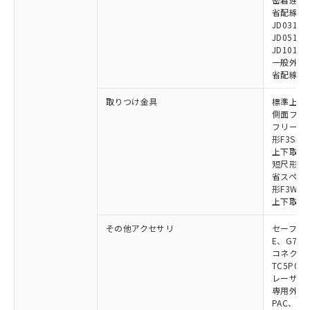
省配線用ケー
JD0310B
JD0510B
JD1010B
一般外部表
省配線コネク
取りつけ金具
標準上下取
側面フラッ
フリーロケ
形F3SN
上下取付金具
短尺形F3S
省スペース取
形F3W-C
上下取付金具
その他アクセサリ
セーフティリ
E、G7S-3
コネクタ中
TC5P01、
レーザポイン
専用外部表示
PAC、F39