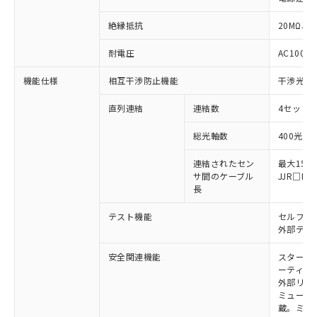
絶縁抵抗
20MΩ以上
※1 対応状況
耐電圧
AC1000V
対応済み：EU RoHS指令（10物質）の
機能仕様
相互干渉防止機能
干渉光回
非含有に対応した製品が提供可能な商品で
す。
直列連結
連結数
4セットま
対応予定：EU RoHS指令（10物質）の非含
ご利用条件
有に対応した製品に切り替える予定のある
総光軸数
400光軸
商品です。
対応予定なし：EU RoHS指令（10物質）の
連結されたセン
最大15m
以下の条件をお読みいただき、同意のうえ
非含有に非対応の商品で、対応品を出す予
サ間のケーブル
JJR□
ご利用ください。
定はありません。
長
調査・確認中：EU RoHS指令（10物質）の
本サービスは、当社制御機器事業取扱
※1 中国RoHS○×表
非含有の対応状況を調査中または確認中の
テスト機能
セルフテ
商品の当社在庫状況および標準価格
外部テス
商品です。
(税抜)を提供させていただくもので
「○」：最大均質材料含有率が中国RoHSの
非該当品：ライセンス料など無形物で、有
す。
安全関連機能
スタート
基準値以下であることを示します。
害物質有無と関係のない商品です。
当社制御機器事業取扱商品の中には、
ーティン
「×」：最大均質材料含有率が中国RoHSの
仕入先様の事情により、非含有部品として
本サービスの対象外となる商品もある
外部リレ
基準値を超えていることを示します。
いたものが、含有品と判明した場合などや
当社は、これら貴社製品のうち、外国
ミューテ
ことをご了承ください。
「－」：未確認です。当社販売部門へお問
むを得ず変更することがあります。
為替および外国貿易法に定める商品
蔵。ミュー
在庫状況および標準価格照会結果は、