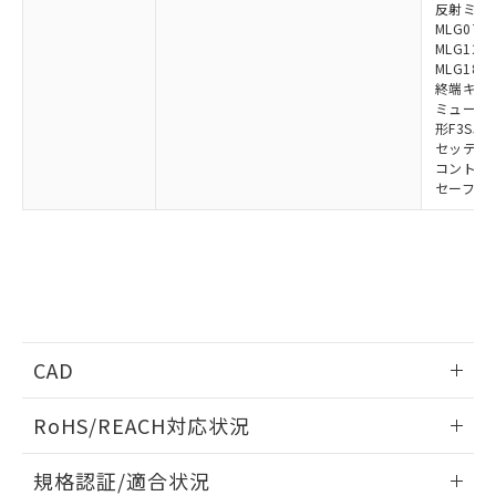
反射ミラー:
MLG0711
MLG1219
MLG1830
終端キャップ
ミューティ
形F3SJ用
セッティン
コントロー
セーフティ
CAD
ログイン/会員登録いただくと、CADデータをダウンロー
RoHS/REACH対応状況
ドすることができます。
情報更新：2026/7/29
規格認証/適合状況