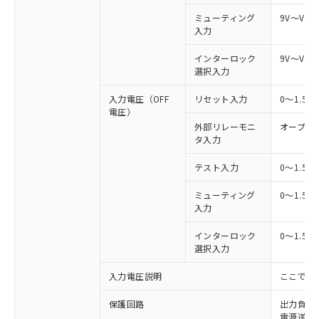
ミューティング
9V～Vs
入力
インターロック
9V～Vs
選択入力
入力電圧（OFF
リセット入力
0～1.5
電圧）
外部リレーモニ
オープン
タ入力
テスト入力
0～1.5
ミューティング
0～1.5
入力
インターロック
0～1.5
選択入力
入力電圧説明
ここでの
保護回路
出力負荷
電源逆接