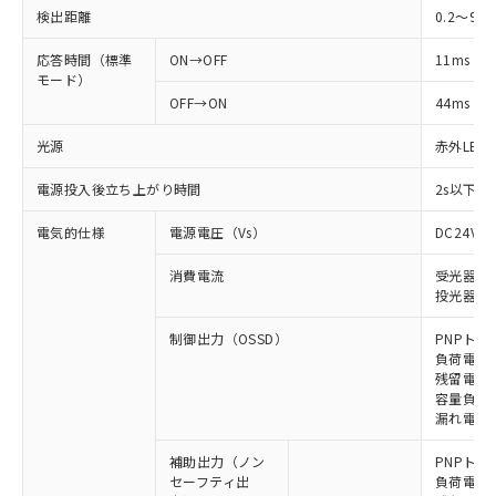
検出距離
0.2～9m
応答時間（標準
ON→OFF
11ms
モード）
OFF→ON
44ms
光源
赤外LED (
電源投入後立ち上がり時間
2s以下(
電気的仕様
電源電圧（Vs）
DC24V±
消費電流
受光器: 6
投光器: 7
制御出力（OSSD）
PNPトラ
負荷電流 
残留電圧 
容量負荷 2
漏れ電流 
補助出力（ノン
PNPトラ
セーフティ出
負荷電流 