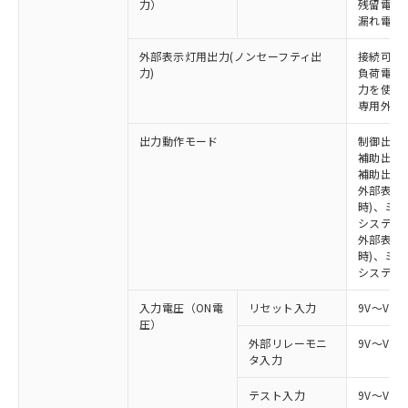
力）
残留電圧 
漏れ電流 
外部表示灯用出力(ノンセーフティ出
接続可能な
力)
負荷電流:
力を使用す
専用外部表
出力動作モード
制御出力:
補助出力1
補助出力2
外部表示
時)、ミ
システム
外部表示灯
時)、ミ
システム
入力電圧（ON電
リセット入力
9V～Vs
圧）
外部リレーモニ
9V～Vs
タ入力
テスト入力
9V～Vs