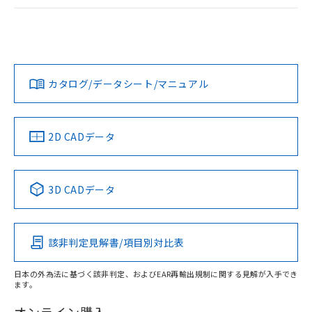
ログイン/会員登録
EU RoHS
注意事項・凡例
UL認証
CSA認証
CEマーキング
Yes
Yes
Yes
対応状況
対応予定月
※1
※2
ダウンロードデータをご利用いただく前に、以下を必ずお読
みください。
カタログ/データシート/マニュアル
対応済み
ソフトウェアの使用条件
LR型式承認
DNV型式承認
BV型式承認
KR型式承
（イギリス
（ノルウェー
（フランス
（韓国
船舶規格）
船舶規格）
船舶規格）
船舶規格
中国 RoHS
注意事項・凡例
2D CADデータ
No
No
No
No
中国 RoHS表
※1 ※2
3D CADデータ
この製品の規格認証/適合状況ページへ
Pb
Hg
Cd
Cr(VI)
その他の認証はこちらのページからご検索ください
該非判定見解書/項目別対比表
X
O
O
O
日本の外為法に基づく該非判定、およびEAR再輸出規制に関する見解が入手でき
ます。
"対応済み"や非含有の記載がされた商品であっても、流通
在庫等で未対応品が混在する可能性があります。