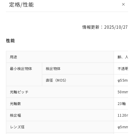
定格/性能
情報更新：2025/10/27
性能
用途
脚、人体
最小検出物体
検出物体
不透明体
直径（MOS）
φ55mm
光軸ピッチ
50mm
光軸数
23軸
検出幅
1120mm
レンズ径
φ5mm