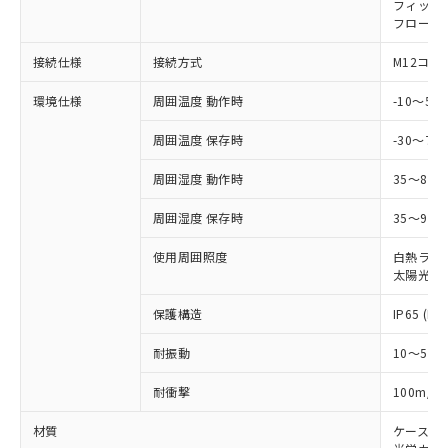
い合わせください。
フィック
（以下｢規制貨物等」という）を輸出
記載している更新日時点での社内デー
フローテ
*EU RoHS指令（10物質）：
または国外への提供する場合は、日本
記
タに基づき作成されるものであり、閲
説明
鉛(Pb) 1000ppm以下、 水銀(Hg) 1000ppm以下、 カド
*中国RoHS10物質の基準値 (GB/T26572)：
国政府の輸出許可(または役務取引許
号
覧された時点での実際の在庫および標
ミウム(Cd) 100ppm以下、
Pb(鉛) :1000ppm、 Hg(水銀) : 1000ppm、 Cd(カドミウ
接続仕様
接続方式
M12コネ
可)を取得するなどの必要な手続きを
六価クロム(Cr(Ⅵ)) 1000ppm以下、ポリ臭化ビフェニル
ム) : 100ppm、
準価格とは異なる場合があることをご
類(PBB) 1000ppm以下、ポリ臭化ジフェニルエーテル類
Cr(Ⅵ)(六価クロム) : 1000ppm、 PBBs(ポリ臭化ビフェ
とります。
了承ください。
(PBDE) 1000ppm以下、フタル酸ビス(2-エチルヘキシ
環境仕様
周囲温度 動作時
-10～5
○
一定数以上の在庫あり
ニル類) : 1000ppm、 PBDEs(ポリ臭化ジフェニルエーテ
当社は規制貨物を破棄する場合は、完
ル) (DEHP)(別名：DOP) 1000ppm以下、フタル酸ブチ
正式な納期状況および標準価格はお客
ル類) : 1000ppm、
ルベンジル（BBP） 1000ppm以下、フタル酸ジブチル
全に破砕するなど、違法に輸出されな
DBP(フタル酸ジブチル) : 1000ppm、 DIBP(フタル酸ジ
様のお取引先、またはお客様担当のオ
周囲温度 保存時
-30～70
（DBP） 1000ppm以下、フタル酸ジイソブチル
イソブチル) : 1000ppm、 BBP(フタル酸ブチルベンジ
△
一定数には満たないが在庫あり
いよう必要な手段を講じます。
ムロン制御機器販売店・当社販売員に
(DIBP) 1000ppm以下
ル) : 1000ppm、
当社は貴社製品を、核兵器、ミサイ
但し、RoHS指令で産業用監視および制御機器に対する
DEHP(フタル酸ビス(2-エチルヘキシル)) : 1000ppm
周囲湿度 動作時
35～85
ご相談ください。
適用除外項目は除く。
ル、化学兵器、生物兵器またはその他
－
在庫なし(最新の在庫状況につ
オムロン制御機器販売店や当社販売拠
フタル酸エステル類の４物質については閾値を超える意
武器並びにこれらの製造装置等に一切
周囲湿度 保存時
35～95%
いては、お客様のお取引先、ま
図的な使用がないことを確認しています。
点は「
販売ネットワーク
」をご確認
※2 環境保護使用期限
使用いたしません。
たはお客様担当のオムロン制御
ください。
使用周囲照度
白熱ランプ:
当社は、貴社製品を第三者に販売する
機器販売店・当社販売員にご確
在庫状況および標準価格結果を当社の
太陽光: 1
※2 対応予定月
「ｅ」：有害物質（10物質）のすべてが基
場合は、上記1、2および3の内容を当
認ください)
事前の承諾なく第三者に漏洩または開
準値以下であることを示します。
該第三者に通知します。また当社は、
示しないようお願いします。
保護構造
IP65 (IE
部品在庫の切り替え状況などにより、予定
「10」：通常の使用状況下において有害物
販売先および販売に係わる関係者が違
マイパーツ機能（部品リスト作成サー
空
受注生産機種、また在庫状況の
月が前後することがあります。
質が外部に漏えいし、環境に深刻な影響を
法に輸出するおそれがある場合は、取
ビス）をご利用いただくには、I-Web
白
情報を公開していない機種
耐振動
10～55H
及ぼさない年数を意味します。
り引きをいたしません。
メンバーズにご登録されている必要が
「－」：未確認です。当社販売部門へお問
あります。
2
耐衝撃
100m/s
い合わせください。
お客様が当ウェブサイト上で当社にご
※3 非含有証明書ダウンロード
材質
ケース:
登録された部品リストについて、当社