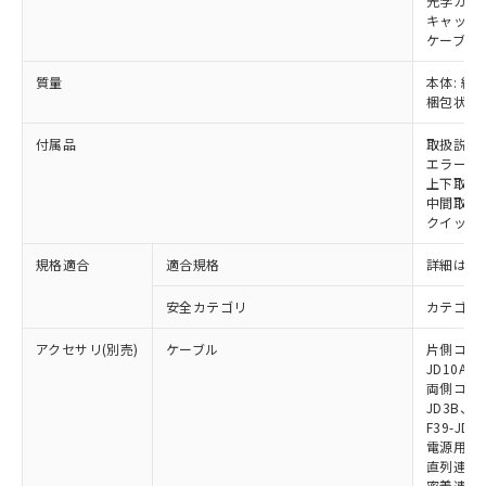
光学カバー
および当社の共同利用者が、当社の製
下記の非含有証明書をダウンロードするこ
キャップ:
品・サービスに関するお客様との取
ケーブル:
とができます。
合意する
キャンセル
引・商談に必要な範囲で利用すること
をご了承ください。
質量
本体: 約1.
EU RoHS指令（10物質）の非含有証明書
※当社の共同利用者とは、
"個人情報
梱包状態: 
51物質の非含有証明書（当社基準）
の共同利用に関して"
の「1.共同利
※本証明書は発行日時点で非含有を証明す
用者の範囲」に記載されている法人を
付属品
取扱説明
るもので、過去に遡って非含有を証明する
エラーモ
指します。
ものではありません。
上下取付金具
また、RoHS指令のフタル酸エステル類４
中間取付
クイックイ
物質の対応では、対応完了までの期間は出
荷製品に未対応品が混在することから備考
規格適合
適合規格
詳細はカ
欄に対応日を記載しておりました。
既に当社にて対応品への在庫切替を完了
安全カテゴリ
カテゴリ 
していることから、特段のことがない限
り、2022年1月12日より割愛しておりま
アクセサリ(別売)
ケーブル
片側コネクタ
す。
JD10A、F
両側コネクタ
JD3B、F3
F39-JD2
電源用ケーブ
直列連結ケー
密着連結専用