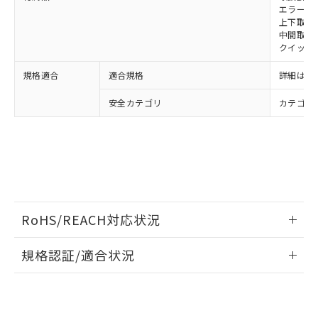
エラーモ
上下取付金具
中間取付
クイックイ
規格適合
適合規格
詳細はカ
安全カテゴリ
カテゴリ 
RoHS/REACH対応状況
情報更新：2026/7/29
規格認証/適合状況
EU RoHS
注意事項・凡例
UL認証
CSA認証
CEマーキング
Yes
Yes
Yes