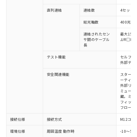
「×」：最大均質材料含有率が中国RoHSの
仕入先様の事情により、非含有部品として
本サービスの対象外となる商品もある
基準値を超えていることを示します。
いたものが、含有品と判明した場合などや
当社は、これら貴社製品のうち、外国
ことをご了承ください。
直列連結
連結数
4セットま
「－」：未確認です。当社販売部門へお問
むを得ず変更することがあります。
為替および外国貿易法に定める商品
在庫状況および標準価格照会結果は、
い合わせください。
（以下｢規制貨物等」という）を輸出
総光軸数
400光軸
記載している更新日時点での社内デー
*EU RoHS指令（10物質）：
または国外への提供する場合は、日本
記
タに基づき作成されるものであり、閲
説明
鉛(Pb) 1000ppm以下、 水銀(Hg) 1000ppm以下、 カド
*中国RoHS10物質の基準値 (GB/T26572)：
国政府の輸出許可(または役務取引許
連結されたセン
最大15m
号
覧された時点での実際の在庫および標
ミウム(Cd) 100ppm以下、
Pb(鉛) :1000ppm、 Hg(水銀) : 1000ppm、 Cd(カドミウ
サ間のケーブル
JJR□
可)を取得するなどの必要な手続きを
六価クロム(Cr(Ⅵ)) 1000ppm以下、ポリ臭化ビフェニル
ム) : 100ppm、
準価格とは異なる場合があることをご
長
類(PBB) 1000ppm以下、ポリ臭化ジフェニルエーテル類
Cr(Ⅵ)(六価クロム) : 1000ppm、 PBBs(ポリ臭化ビフェ
とります。
了承ください。
(PBDE) 1000ppm以下、フタル酸ビス(2-エチルヘキシ
○
一定数以上の在庫あり
ニル類) : 1000ppm、 PBDEs(ポリ臭化ジフェニルエーテ
当社は規制貨物を破棄する場合は、完
ル) (DEHP)(別名：DOP) 1000ppm以下、フタル酸ブチ
正式な納期状況および標準価格はお客
ル類) : 1000ppm、
テスト機能
セルフテ
ルベンジル（BBP） 1000ppm以下、フタル酸ジブチル
全に破砕するなど、違法に輸出されな
DBP(フタル酸ジブチル) : 1000ppm、 DIBP(フタル酸ジ
様のお取引先、またはお客様担当のオ
外部テス
（DBP） 1000ppm以下、フタル酸ジイソブチル
イソブチル) : 1000ppm、 BBP(フタル酸ブチルベンジ
△
一定数には満たないが在庫あり
いよう必要な手段を講じます。
ムロン制御機器販売店・当社販売員に
(DIBP) 1000ppm以下
ル) : 1000ppm、
当社は貴社製品を、核兵器、ミサイ
但し、RoHS指令で産業用監視および制御機器に対する
DEHP(フタル酸ビス(2-エチルヘキシル)) : 1000ppm
ご相談ください。
安全関連機能
スタート
適用除外項目は除く。
ル、化学兵器、生物兵器またはその他
－
在庫なし(最新の在庫状況につ
ーティン
オムロン制御機器販売店や当社販売拠
フタル酸エステル類の４物質については閾値を超える意
武器並びにこれらの製造装置等に一切
外部リレ
いては、お客様のお取引先、ま
図的な使用がないことを確認しています。
点は「
販売ネットワーク
」をご確認
※2 環境保護使用期限
ミューテ
使用いたしません。
たはお客様担当のオムロン制御
ください。
蔵。ミュー
当社は、貴社製品を第三者に販売する
機器販売店・当社販売員にご確
在庫状況および標準価格結果を当社の
フィック
※2 対応予定月
「ｅ」：有害物質（10物質）のすべてが基
場合は、上記1、2および3の内容を当
認ください)
事前の承諾なく第三者に漏洩または開
フローテ
準値以下であることを示します。
該第三者に通知します。また当社は、
示しないようお願いします。
部品在庫の切り替え状況などにより、予定
「10」：通常の使用状況下において有害物
販売先および販売に係わる関係者が違
接続仕様
マイパーツ機能（部品リスト作成サー
接続方式
M12コネ
空
受注生産機種、また在庫状況の
月が前後することがあります。
質が外部に漏えいし、環境に深刻な影響を
法に輸出するおそれがある場合は、取
ビス）をご利用いただくには、I-Web
白
情報を公開していない機種
及ぼさない年数を意味します。
り引きをいたしません。
環境仕様
周囲温度 動作時
-10～5
メンバーズにご登録されている必要が
「－」：未確認です。当社販売部門へお問