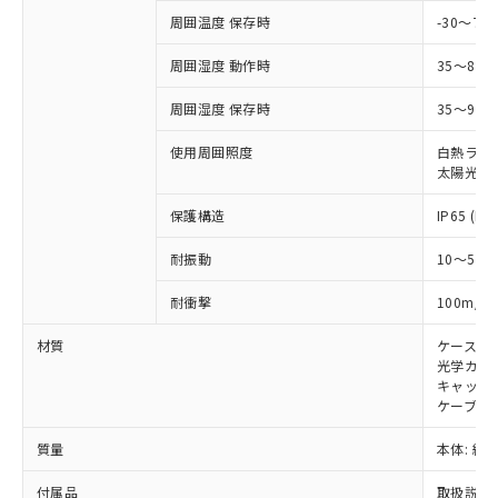
あります。
い合わせください。
周囲温度 保存時
-30～70
お客様が当ウェブサイト上で当社にご
※3 非含有証明書ダウンロード
登録された部品リストについて、当社
周囲湿度 動作時
35～85
および当社の共同利用者が、当社の製
下記の非含有証明書をダウンロードするこ
品・サービスに関するお客様との取
周囲湿度 保存時
35～95%
とができます。
合意する
キャンセル
引・商談に必要な範囲で利用すること
をご了承ください。
使用周囲照度
白熱ランプ:
EU RoHS指令（10物質）の非含有証明書
※当社の共同利用者とは、
"個人情報
太陽光: 1
51物質の非含有証明書（当社基準）
の共同利用に関して"
の「1.共同利
※本証明書は発行日時点で非含有を証明す
用者の範囲」に記載されている法人を
保護構造
IP65 (IE
るもので、過去に遡って非含有を証明する
指します。
ものではありません。
耐振動
10～55H
また、RoHS指令のフタル酸エステル類４
物質の対応では、対応完了までの期間は出
2
耐衝撃
100m/s
荷製品に未対応品が混在することから備考
材質
ケース:
欄に対応日を記載しておりました。
光学カバー
既に当社にて対応品への在庫切替を完了
キャップ:
していることから、特段のことがない限
ケーブル:
り、2022年1月12日より割愛しておりま
す。
質量
本体: 約1.
付属品
取扱説明