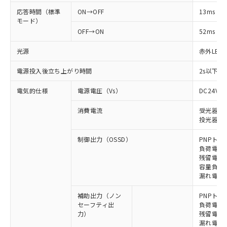
応答時間（標準
ON→OFF
13ms
モード）
OFF→ON
52ms
光源
赤外LED (
電源投入後立ち上がり時間
2s以下(
電気的仕様
電源電圧（Vs）
DC24V±
消費電流
受光器: 6
投光器: 7
制御出力（OSSD）
PNPトラ
負荷電流 
残留電圧 
容量負荷 2
漏れ電流 
補助出力（ノン
PNPトラ
セーフティ出
負荷電流 
力）
残留電圧 
漏れ電流 