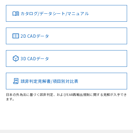
対応状況
対応予定月
※1
※2
カタログ/データシート/マニュアル
対応済み
LR型式承認
DNV型式承認
BV型式承認
KR型式承
（イギリス
（ノルウェー
（フランス
（韓国
船舶規格）
船舶規格）
船舶規格）
船舶規格
中国 RoHS
注意事項・凡例
2D CADデータ
No
No
No
No
中国 RoHS表
※1 ※2
3D CADデータ
この製品の規格認証/適合状況ページへ
Pb
Hg
Cd
Cr(VI)
その他の認証はこちらのページからご検索ください
該非判定見解書/項目別対比表
X
O
O
O
日本の外為法に基づく該非判定、およびEAR再輸出規制に関する見解が入手でき
ます。
"対応済み"や非含有の記載がされた商品であっても、流通
在庫等で未対応品が混在する可能性があります。
非含有品が必要な際は、弊社営業部門もしくは販売店へお
問い合わせください。