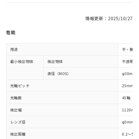
情報更新：2025/10/27
性能
用途
手・腕検
最小検出物体
検出物体
不透明体
直径（MOS）
φ30mm
光軸ピッチ
25mm
光軸数
45軸
検出幅
1120mm
レンズ径
φ5mm
検出距離
0.2～9m