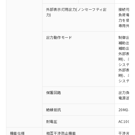
外部表示灯用出力(ノンセーフティ出
接続可能な
力)
負荷電流:
力を使用す
専用外部表
※1 対応状況
出力動作モード
制御出力:
補助出力1
対応済み：EU RoHS指令（10物質）の
補助出力2
非含有に対応した製品が提供可能な商品で
外部表示
時)、ミ
す。
システム
対応予定：EU RoHS指令（10物質）の非含
外部表示灯
ご利用条件
有に対応した製品に切り替える予定のある
時)、ミ
商品です。
システム
対応予定なし：EU RoHS指令（10物質）の
以下の条件をお読みいただき、同意のうえ
非含有に非対応の商品で、対応品を出す予
保護回路
出力負荷
ご利用ください。
定はありません。
電源逆接
調査・確認中：EU RoHS指令（10物質）の
本サービスは、当社制御機器事業取扱
※1 中国RoHS○×表
絶縁抵抗
20MΩ以上
非含有の対応状況を調査中または確認中の
商品の当社在庫状況および標準価格
商品です。
(税抜)を提供させていただくもので
耐電圧
AC1000V
「○」：最大均質材料含有率が中国RoHSの
非該当品：ライセンス料など無形物で、有
す。
基準値以下であることを示します。
害物質有無と関係のない商品です。
当社制御機器事業取扱商品の中には、
機能仕様
相互干渉防止機能
干渉光回