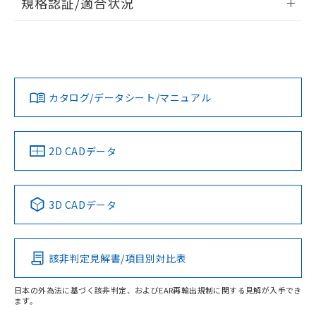
規格認証/適合状況
ログイン/会員登録
EU RoHS
注意事項・凡例
UL認証
CSA認証
CEマーキング
Yes
Yes
Yes
対応状況
対応予定月
※1
※2
ダウンロードデータをご利用いただく前に、以下を必ずお読
みください。
カタログ/データシート/マニュアル
対応済み
ソフトウェアの使用条件
LR型式承認
DNV型式承認
BV型式承認
KR型式承
（イギリス
（ノルウェー
（フランス
（韓国
船舶規格）
船舶規格）
船舶規格）
船舶規格
中国 RoHS
注意事項・凡例
2D CADデータ
No
No
No
No
中国 RoHS表
※1 ※2
3D CADデータ
この製品の規格認証/適合状況ページへ
Pb
Hg
Cd
Cr(VI)
その他の認証はこちらのページからご検索ください
該非判定見解書/項目別対比表
X
O
O
O
日本の外為法に基づく該非判定、およびEAR再輸出規制に関する見解が入手でき
ます。
"対応済み"や非含有の記載がされた商品であっても、流通