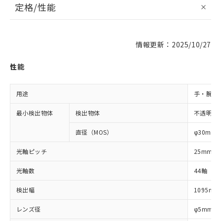
定格/性能
情報更新：2025/10/27
性能
用途
手・腕検
最小検出物体
検出物体
不透明体
直径（MOS）
φ30mm
光軸ピッチ
25mm
光軸数
44軸
検出幅
1095mm
レンズ径
φ5mm