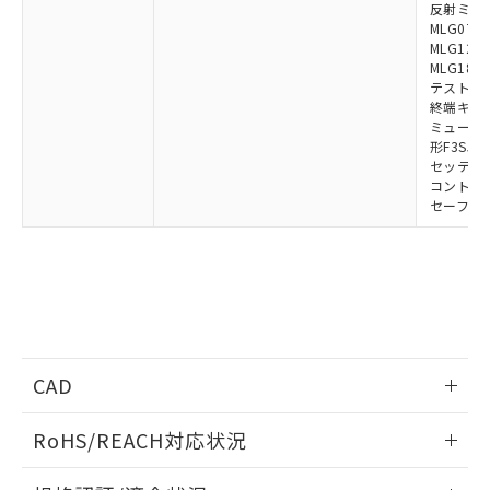
反射ミラー:
MLG0711
MLG1219
MLG1830
テストロッド
終端キャップ
ミューティ
形F3SJ用
セッティン
コントロー
セーフティ
CAD
ログイン/会員登録いただくと、CADデータをダウンロー
RoHS/REACH対応状況
ドすることができます。
情報更新：2026/7/29