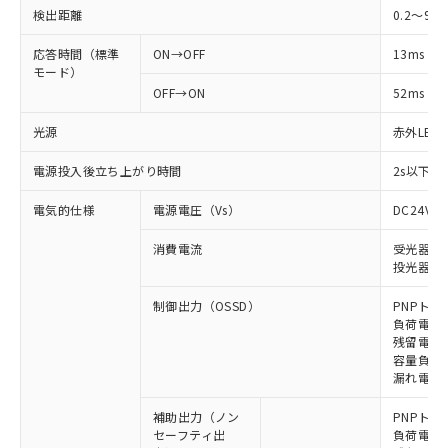
検出距離
0.2～9m
応答時間（標準
ON→OFF
13ms
モード）
OFF→ON
52ms
光源
赤外LED (
電源投入後立ち上がり時間
2s以下(
電気的仕様
電源電圧（Vs）
DC24V±
消費電流
受光器: 6
投光器: 7
制御出力（OSSD）
PNPトラ
負荷電流 
残留電圧 
容量負荷 2
漏れ電流 
補助出力（ノン
PNPトラ
セーフティ出
負荷電流 