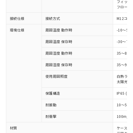
在庫状況および標準価格照会結果は、
フィック
い合わせください。
（以下｢規制貨物等」という）を輸出
記載している更新日時点での社内デー
フローテ
*EU RoHS指令（10物質）：
または国外への提供する場合は、日本
記
タに基づき作成されるものであり、閲
説明
鉛(Pb) 1000ppm以下、 水銀(Hg) 1000ppm以下、 カド
*中国RoHS10物質の基準値 (GB/T26572)：
国政府の輸出許可(または役務取引許
接続仕様
接続方式
M12コネ
号
覧された時点での実際の在庫および標
ミウム(Cd) 100ppm以下、
Pb(鉛) :1000ppm、 Hg(水銀) : 1000ppm、 Cd(カドミウ
可)を取得するなどの必要な手続きを
六価クロム(Cr(Ⅵ)) 1000ppm以下、ポリ臭化ビフェニル
ム) : 100ppm、
準価格とは異なる場合があることをご
類(PBB) 1000ppm以下、ポリ臭化ジフェニルエーテル類
Cr(Ⅵ)(六価クロム) : 1000ppm、 PBBs(ポリ臭化ビフェ
とります。
環境仕様
周囲温度 動作時
-10～5
了承ください。
(PBDE) 1000ppm以下、フタル酸ビス(2-エチルヘキシ
○
一定数以上の在庫あり
ニル類) : 1000ppm、 PBDEs(ポリ臭化ジフェニルエーテ
当社は規制貨物を破棄する場合は、完
ル) (DEHP)(別名：DOP) 1000ppm以下、フタル酸ブチ
正式な納期状況および標準価格はお客
ル類) : 1000ppm、
ルベンジル（BBP） 1000ppm以下、フタル酸ジブチル
周囲温度 保存時
-30～70
全に破砕するなど、違法に輸出されな
DBP(フタル酸ジブチル) : 1000ppm、 DIBP(フタル酸ジ
様のお取引先、またはお客様担当のオ
（DBP） 1000ppm以下、フタル酸ジイソブチル
イソブチル) : 1000ppm、 BBP(フタル酸ブチルベンジ
△
一定数には満たないが在庫あり
いよう必要な手段を講じます。
ムロン制御機器販売店・当社販売員に
(DIBP) 1000ppm以下
ル) : 1000ppm、
周囲湿度 動作時
35～85
当社は貴社製品を、核兵器、ミサイ
但し、RoHS指令で産業用監視および制御機器に対する
DEHP(フタル酸ビス(2-エチルヘキシル)) : 1000ppm
ご相談ください。
適用除外項目は除く。
ル、化学兵器、生物兵器またはその他
－
在庫なし(最新の在庫状況につ
オムロン制御機器販売店や当社販売拠
フタル酸エステル類の４物質については閾値を超える意
周囲湿度 保存時
35～95%
武器並びにこれらの製造装置等に一切
いては、お客様のお取引先、ま
図的な使用がないことを確認しています。
点は「
販売ネットワーク
」をご確認
※2 環境保護使用期限
使用いたしません。
たはお客様担当のオムロン制御
ください。
使用周囲照度
白熱ランプ:
当社は、貴社製品を第三者に販売する
機器販売店・当社販売員にご確
在庫状況および標準価格結果を当社の
太陽光: 1
※2 対応予定月
「ｅ」：有害物質（10物質）のすべてが基
場合は、上記1、2および3の内容を当
認ください)
事前の承諾なく第三者に漏洩または開
準値以下であることを示します。
該第三者に通知します。また当社は、
保護構造
IP65 (IE
示しないようお願いします。
部品在庫の切り替え状況などにより、予定
「10」：通常の使用状況下において有害物
販売先および販売に係わる関係者が違
マイパーツ機能（部品リスト作成サー
空
受注生産機種、また在庫状況の
月が前後することがあります。
質が外部に漏えいし、環境に深刻な影響を
法に輸出するおそれがある場合は、取
耐振動
10～55H
ビス）をご利用いただくには、I-Web
白
情報を公開していない機種
及ぼさない年数を意味します。
り引きをいたしません。
メンバーズにご登録されている必要が
「－」：未確認です。当社販売部門へお問
2
耐衝撃
100m/s
あります。
い合わせください。
お客様が当ウェブサイト上で当社にご
材質
ケース:
※3 非含有証明書ダウンロード
登録された部品リストについて、当社