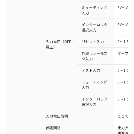
ミューティング
9V～Vs
入力
インターロック
9V～Vs
選択入力
入力電圧（OFF
リセット入力
0～1.5
電圧）
外部リレーモニ
オープン
タ入力
テスト入力
0～1.5
ミューティング
0～1.5
入力
インターロック
0～1.5
選択入力
入力電圧説明
ここでの
保護回路
出力負荷
電源逆接