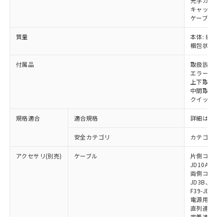
光学カバー
および当社の共同利用者が、当社の製
キャップ:
下記の非含有証明書をダウンロードするこ
品・サービスに関するお客様との取
ケーブル:
とができます。
合意する
キャンセル
引・商談に必要な範囲で利用すること
質量
本体: 約1.
をご了承ください。
EU RoHS指令（10物質）の非含有証明書
梱包状態: 
※当社の共同利用者とは、
"個人情報
51物質の非含有証明書（当社基準）
の共同利用に関して"
の「1.共同利
※本証明書は発行日時点で非含有を証明す
付属品
取扱説明
用者の範囲」に記載されている法人を
エラーモ
るもので、過去に遡って非含有を証明する
指します。
上下取付金具
ものではありません。
中間取付
また、RoHS指令のフタル酸エステル類４
クイックイ
物質の対応では、対応完了までの期間は出
荷製品に未対応品が混在することから備考
規格適合
適合規格
詳細はカ
欄に対応日を記載しておりました。
既に当社にて対応品への在庫切替を完了
安全カテゴリ
カテゴリ 
していることから、特段のことがない限
り、2022年1月12日より割愛しておりま
アクセサリ(別売)
ケーブル
片側コネクタ
JD10A、F
す。
両側コネクタ
JD3B、F3
F39-JD2
電源用ケーブ
直列連結ケー
密着連結専用