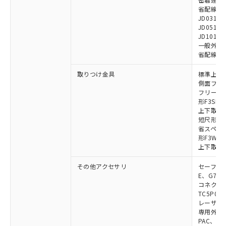
省配線用ケー
JD0310B
JD0510B
JD1010B
一般外部表
省配線コネク
取りつけ金具
標準上下取
側面フラッ
フリーロケ
形F3SN
上下取付金具
短尺形F3S
省スペース取
形F3W-C
上下取付金具
その他アクセサリ
セーフティリ
E、G7S-3
コネクタ中
TC5P01、
レーザポイン
専用外部表示
PAC、F39