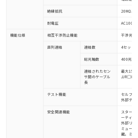
絶縁抵抗
20MΩ以上
※1 対応状況
耐電圧
AC1000V
対応済み：EU RoHS指令（10物質）の
機能仕様
相互干渉防止機能
干渉光回
非含有に対応した製品が提供可能な商品で
す。
直列連結
連結数
4セットま
対応予定：EU RoHS指令（10物質）の非含
ご利用条件
有に対応した製品に切り替える予定のある
総光軸数
400光軸
商品です。
対応予定なし：EU RoHS指令（10物質）の
連結されたセン
最大15m
以下の条件をお読みいただき、同意のうえ
サ間のケーブル
JJR□
非含有に非対応の商品で、対応品を出す予
ご利用ください。
長
定はありません。
調査・確認中：EU RoHS指令（10物質）の
本サービスは、当社制御機器事業取扱
テスト機能
セルフテ
※1 中国RoHS○×表
非含有の対応状況を調査中または確認中の
商品の当社在庫状況および標準価格
外部テス
商品です。
(税抜)を提供させていただくもので
「○」：最大均質材料含有率が中国RoHSの
非該当品：ライセンス料など無形物で、有
安全関連機能
スタート
す。
基準値以下であることを示します。
害物質有無と関係のない商品です。
ーティン
当社制御機器事業取扱商品の中には、
「×」：最大均質材料含有率が中国RoHSの
仕入先様の事情により、非含有部品として
外部リレ
本サービスの対象外となる商品もある
基準値を超えていることを示します。
ミューテ
いたものが、含有品と判明した場合などや
当社は、これら貴社製品のうち、外国
ことをご了承ください。
蔵。ミュー
「－」：未確認です。当社販売部門へお問
むを得ず変更することがあります。
為替および外国貿易法に定める商品