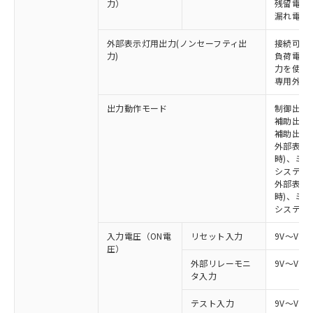
力）
残留電圧 
漏れ電流 
外部表示灯用出力(ノンセーフティ出
接続可能な
力)
負荷電流:
力を使用す
専用外部表
出力動作モード
制御出力:
補助出力1
補助出力2
外部表示
時)、ミ
システム
外部表示灯
時)、ミ
システム
入力電圧（ON電
リセット入力
9V～Vs
圧）
外部リレーモニ
9V～Vs
タ入力
テスト入力
9V～Vs